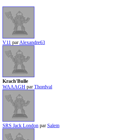
V11
par
Alexandre63
Krach'Bulle
WAAAGH
par
Thordval
SRS Jack London
par
Salem