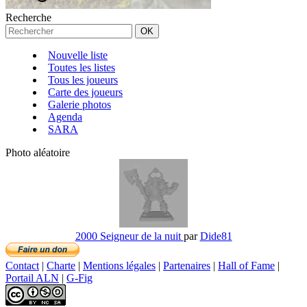
Recherche
Nouvelle liste
Toutes les listes
Tous les joueurs
Carte des joueurs
Galerie photos
Agenda
SARA
Photo aléatoire
2000 Seigneur de la nuit
par
Dide81
Contact
|
Charte
|
Mentions légales
|
Partenaires
|
Hall of Fame
|
Portail ALN
|
G-Fig