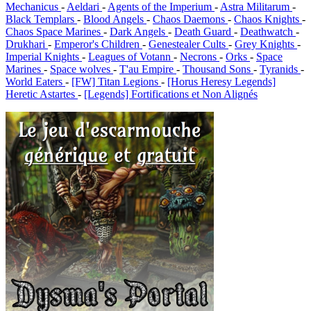
Mechanicus
-
Aeldari
-
Agents of the Imperium
-
Astra Militarum
-
Black Templars
-
Blood Angels
-
Chaos Daemons
-
Chaos Knights
-
Chaos Space Marines
-
Dark Angels
-
Death Guard
-
Deathwatch
-
Drukhari
-
Emperor's Children
-
Genestealer Cults
-
Grey Knights
-
Imperial Knights
-
Leagues of Votann
-
Necrons
-
Orks
-
Space
Marines
-
Space wolves
-
T'au Empire
-
Thousand Sons
-
Tyranids
-
World Eaters
-
[FW] Titan Legions
-
[Horus Heresy Legends]
Heretic Astartes
-
[Legends] Fortifications et Non Alignés