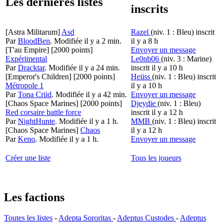
Les dernières listes
inscrits
[Astra Militarum]
Asd
Razel
(niv. 1 : Bleu)
inscrit
Par
BloodBen
.
Modifiée il y a 2 min.
il y a 8 h
[T'au Empire]
[2000 points]
Envoyer un message
Expérimental
Le0nb06
(niv. 3 : Marine)
Par
Dracktar
.
Modifiée il y a 24 min.
inscrit il y a 10 h
[Emperor's Children]
[2000 points]
Heiiss
(niv. 1 : Bleu)
inscrit
Métropole 1
il y a 10 h
Par
Tona Criid
.
Modifiée il y a 42 min.
Envoyer un message
[Chaos Space Marines]
[2000 points]
Djeydie
(niv. 1 : Bleu)
Red corsaire battle force
inscrit il y a 12 h
Par
NightHunte
.
Modifiée il y a 1 h.
MMB
(niv. 1 : Bleu)
inscrit
[Chaos Space Marines]
Chaos
il y a 12 h
Par
Keno
.
Modifiée il y a 1 h.
Envoyer un message
Créer une liste
Tous les joueurs
Les factions
Toutes les listes
-
Adepta Sororitas
-
Adeptus Custodes
-
Adeptus