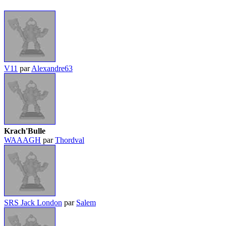
V11
par
Alexandre63
Krach'Bulle
WAAAGH
par
Thordval
SRS Jack London
par
Salem