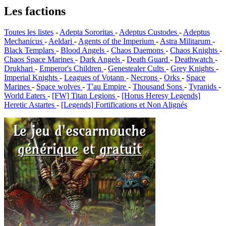
Les factions
Toutes les listes
-
Adepta Sororitas
-
Adeptus Custodes
-
Adeptus
Mechanicus
-
Aeldari
-
Agents of the Imperium
-
Astra Militarum
-
Black Templars
-
Blood Angels
-
Chaos Daemons
-
Chaos Knights
-
Chaos Space Marines
-
Dark Angels
-
Death Guard
-
Deathwatch
-
Drukhari
-
Emperor's Children
-
Genestealer Cults
-
Grey Knights
-
Imperial Knights
-
Leagues of Votann
-
Necrons
-
Orks
-
Space
Marines
-
Space wolves
-
T'au Empire
-
Thousand Sons
-
Tyranids
-
World Eaters
-
[FW] Titan Legions
-
[Horus Heresy Legends]
Heretic Astartes
-
[Legends] Fortifications et Non Alignés