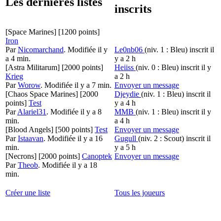
Les dernières listes
inscrits
[Space Marines]
[1200 points]
Iron
Par
Nicomarchand
.
Modifiée il y
Le0nb06
(niv. 1 : Bleu)
inscrit il
a 4 min.
y a 2 h
[Astra Militarum]
[2000 points]
Heiiss
(niv. 0 : Bleu)
inscrit il y
Krieg
a 2 h
Par
Worow
.
Modifiée il y a 7 min.
Envoyer un message
[Chaos Space Marines]
[2000
Djeydie
(niv. 1 : Bleu)
inscrit il
points]
Test
y a 4 h
Par
Alariel31
.
Modifiée il y a 8
MMB
(niv. 1 : Bleu)
inscrit il y
min.
a 4 h
[Blood Angels]
[500 points]
Test
Envoyer un message
Par
Istaavan
.
Modifiée il y a 16
Gugull
(niv. 2 : Scout)
inscrit il
min.
y a 5 h
[Necrons]
[2000 points]
Canoptek
Envoyer un message
Par
Theob
.
Modifiée il y a 18
min.
Créer une liste
Tous les joueurs