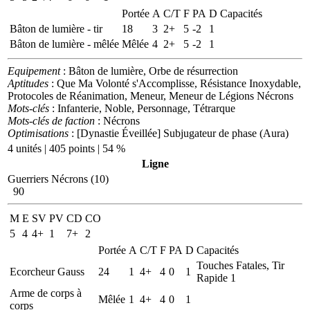
Portée
A
C/T
F
PA
D
Capacités
Bâton de lumière - tir
18
3
2+
5
-2
1
Bâton de lumière - mêlée
Mêlée
4
2+
5
-2
1
Equipement
: Bâton de lumière, Orbe de résurrection
Aptitudes
: Que Ma Volonté s'Accomplisse, Résistance Inoxydable,
Protocoles de Réanimation, Meneur, Meneur de Légions Nécrons
Mots-clés
: Infanterie, Noble, Personnage, Tétrarque
Mots-clés de faction
: Nécrons
Optimisations
: [Dynastie Éveillée] Subjugateur de phase (Aura)
4 unités | 405 points | 54 %
Ligne
Guerriers Nécrons (10)
90
M
E
SV
PV
CD
CO
5
4
4+
1
7+
2
Portée
A
C/T
F
PA
D
Capacités
Touches Fatales, Tir
Ecorcheur Gauss
24
1
4+
4
0
1
Rapide 1
Arme de corps à
Mêlée
1
4+
4
0
1
corps