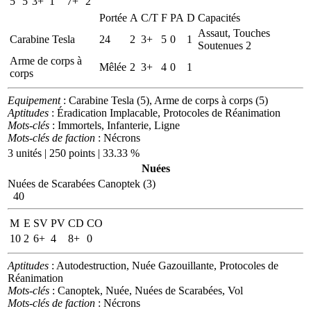
5
5
3+
1
7+
2
Portée
A
C/T
F
PA
D
Capacités
Assaut, Touches
Carabine Tesla
24
2
3+
5
0
1
Soutenues 2
Arme de corps à
Mêlée
2
3+
4
0
1
corps
Equipement
: Carabine Tesla (5), Arme de corps à corps (5)
Aptitudes
: Éradication Implacable, Protocoles de Réanimation
Mots-clés
: Immortels, Infanterie, Ligne
Mots-clés de faction
: Nécrons
3 unités | 250 points | 33.33 %
Nuées
Nuées de Scarabées Canoptek (3)
40
M
E
SV
PV
CD
CO
10
2
6+
4
8+
0
Aptitudes
: Autodestruction, Nuée Gazouillante, Protocoles de
Réanimation
Mots-clés
: Canoptek, Nuée, Nuées de Scarabées, Vol
Mots-clés de faction
: Nécrons