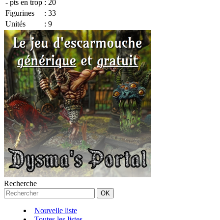
- pts en trop
:
20
Figurines
:
33
Unités
:
9
Recherche
Nouvelle liste
Toutes les listes