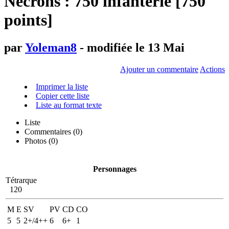
Necrons : 750 infanterie [750
points]
par
Yoleman8
- modifiée le 13 Mai
Ajouter un commentaire
Actions
Imprimer la liste
Copier cette liste
Liste au format texte
Liste
Commentaires (
0
)
Photos (0)
Personnages
Tétrarque
120
M
E
SV
PV
CD
CO
5
5
2+/4++
6
6+
1