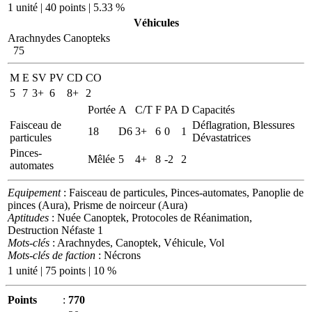
1 unité | 40 points | 5.33 %
Véhicules
Arachnydes Canopteks
75
M
E
SV
PV
CD
CO
5
7
3+
6
8+
2
Portée
A
C/T
F
PA
D
Capacités
Faisceau de
Déflagration, Blessures
18
D6
3+
6
0
1
particules
Dévastatrices
Pinces-
Mêlée
5
4+
8
-2
2
automates
Equipement
: Faisceau de particules, Pinces-automates, Panoplie de
pinces (Aura), Prisme de noirceur (Aura)
Aptitudes
: Nuée Canoptek, Protocoles de Réanimation,
Destruction Néfaste 1
Mots-clés
: Arachnydes, Canoptek, Véhicule, Vol
Mots-clés de faction
: Nécrons
1 unité | 75 points | 10 %
Points
:
770