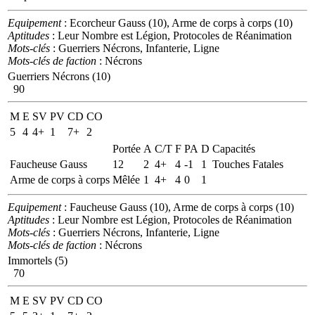
Equipement
: Ecorcheur Gauss (10), Arme de corps à corps (10)
Aptitudes
: Leur Nombre est Légion, Protocoles de Réanimation
Mots-clés
: Guerriers Nécrons, Infanterie, Ligne
Mots-clés de faction
: Nécrons
Guerriers Nécrons (10)
90
M
E
SV
PV
CD
CO
5
4
4+
1
7+
2
Portée
A
C/T
F
PA
D
Capacités
Faucheuse Gauss
12
2
4+
4
-1
1
Touches Fatales
Arme de corps à corps
Mêlée
1
4+
4
0
1
Equipement
: Faucheuse Gauss (10), Arme de corps à corps (10)
Aptitudes
: Leur Nombre est Légion, Protocoles de Réanimation
Mots-clés
: Guerriers Nécrons, Infanterie, Ligne
Mots-clés de faction
: Nécrons
Immortels (5)
70
M
E
SV
PV
CD
CO