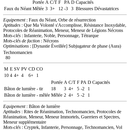
Portée
A
C/T
F
PA
D
Capacités
Faux du Néant
Mêlée
3
3+
12
-3
3
Blessures Dévastatrices
Equipement
: Faux du Néant, Orbe de résurrection
Aptitudes
: Que Ma Volonté s'Accomplisse, Résistance Inoxydable,
Protocoles de Réanimation, Meneur, Meneur de Légions Nécrons
Mots-clés
: Infanterie, Noble, Personnage, Tétrarque
Mots-clés de faction
: Nécrons
Optimisations
: [Dynastie Éveillée] Subjugateur de phase (Aura)
Technomancien
80
M
E
SV
PV
CD
CO
10
4
4+
4
6+
1
Portée
A
C/T
F
PA
D
Capacités
Bâton de lumière - tir
18
3
4+
5
-2
1
Bâton de lumière - mêlée
Mêlée
2
4+
5
-2
1
Equipement
: Bâton de lumière
Aptitudes
: Rites de Réanimation, Technomancien, Protocoles de
Réanimation, Meneur, Meneur Immortels, Guerriers et Spectres,
Meneur supplémentaire
Mots-clés
: Cryptek, Infanterie, Personnage, Technomancien, Vol