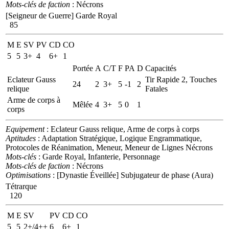
Mots-clés de faction
: Nécrons
[Seigneur de Guerre]
Garde Royal
85
M
E
SV
PV
CD
CO
5
5
3+
4
6+
1
Portée
A
C/T
F
PA
D
Capacités
Eclateur Gauss
Tir Rapide 2, Touches
24
2
3+
5
-1
2
relique
Fatales
Arme de corps à
Mêlée
4
3+
5
0
1
corps
Equipement
: Eclateur Gauss relique, Arme de corps à corps
Aptitudes
: Adaptation Stratégique, Logique Engrammatique,
Protocoles de Réanimation, Meneur, Meneur de Lignes Nécrons
Mots-clés
: Garde Royal, Infanterie, Personnage
Mots-clés de faction
: Nécrons
Optimisations
: [Dynastie Éveillée] Subjugateur de phase (Aura)
Tétrarque
120
M
E
SV
PV
CD
CO
5
5
2+/4++
6
6+
1