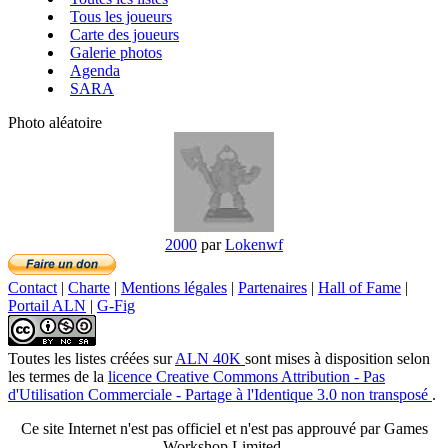
Tous les joueurs
Carte des joueurs
Galerie photos
Agenda
SARA
Photo aléatoire
2000
par
Lokenwf
Contact
|
Charte
|
Mentions légales
|
Partenaires
|
Hall of Fame
|
Portail ALN
|
G-Fig
Toutes les listes créées
sur
ALN 40K
sont mises à disposition selon
les termes de la
licence Creative Commons Attribution - Pas
d'Utilisation Commerciale - Partage à l'Identique 3.0 non transposé
.
Ce site Internet n'est pas officiel et n'est pas approuvé par Games
Workshop Limited.