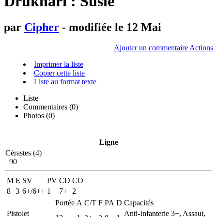
Drukhari : Susie
par
Cipher
- modifiée le 12 Mai
Ajouter un commentaire
Actions
Imprimer la liste
Copier cette liste
Liste au format texte
Liste
Commentaires (
0
)
Photos (0)
Ligne
Cérastes (4)
90
M
E
SV
PV
CD
CO
8
3
6+/6++
1
7+
2
Portée
A
C/T
F
PA
D
Capacités
Pistolet
Anti-Infanterie 3+, Assaut,