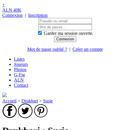
↑
ALN 40K
Connexion
|
Inscription
Garder ma session ouverte.
Mot de passe oublié ?
|
Créer un compte
Listes
Joueurs
Photos
G-Fig
ALN
Contact
Accueil
>
Drukhari
>
Susie