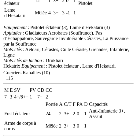
12
1
3+
2
0
1
éclateur
Pistolet
Lame
Mêlée
4
3+
3
-1
1
d'Hekatarii
Equipement
: Pistolet éclateur (3), Lame d'Hekatarii (3)
Aptitudes
: Gladiateurs Acrobates (Souffrance), Pas
d’Échappatoire, Sauvegarde Invulnérable Cérastes, La Puissance
par la Souffrance
Mots-clés
: Aeldari, Cérastes, Culte Céraste, Grenades, Infanterie,
Ligne
Mots-clés de faction
: Drukhari
Hekatrix
Equipement
: Pistolet éclateur , Lame d'Hekatarii
Guerriers Kabalites (10)
115
M
E
SV
PV
CD
CO
7
3
4+/6++
1
7+
2
Portée
A
C/T
F
PA
D
Capacités
Anti-Infanterie 3+,
Fusil éclateur
24
2
3+
2
0
1
Assaut
Arme de corps à
Mêlée
2
3+
3
0
1
corps