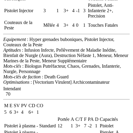
Pistolet, Anti-
Pistolet Injector
3
1
3+
4
-1
3
Infanterie 2+,
Precision
Couteaux de la
Mêlée
4
3+
4
0
1
Touches Fatales
Peste
Equipement
: Hyper grenades buboniques, Pistolet Injector,
Couteaux de la Peste
Aptitudes
: Infusion Infecte, Prélèvement de Maladie Inédite,
Bienfait de Nurgle (Aura), Destruction Néfaste 1, Meneur, Meneur
Marines de la Peste, Meneur Supplémentaire
Mots-clés
: Biologus Putréfacteur, Chaos, Grenades, Infanterie,
Nurgle, Personnage
Mots-clés de faction
: Death Guard
Optimisations
: [Vectorium Virulent] Archicontaminateur
Intendant
70
M
E
SV
PV
CD
CO
5
6
3+
4
6+
1
Portée
A
C/T
F
PA
D
Capacités
Pistolet à plasma - Standard
12
1
3+
7
-2
1
Pistolet
Pistolet à plasma -
Pistolet, A