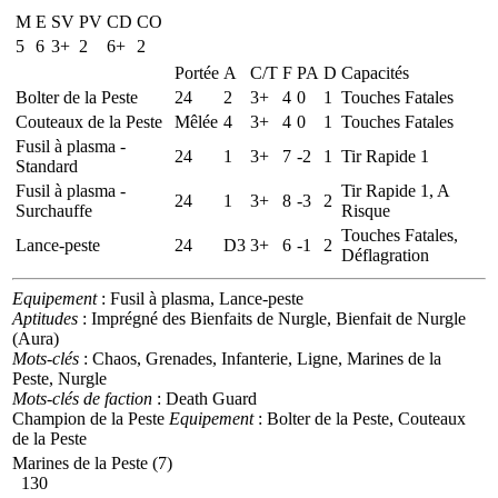
M
E
SV
PV
CD
CO
5
6
3+
2
6+
2
Portée
A
C/T
F
PA
D
Capacités
Bolter de la Peste
24
2
3+
4
0
1
Touches Fatales
Couteaux de la Peste
Mêlée
4
3+
4
0
1
Touches Fatales
Fusil à plasma -
24
1
3+
7
-2
1
Tir Rapide 1
Standard
Fusil à plasma -
Tir Rapide 1, A
24
1
3+
8
-3
2
Surchauffe
Risque
Touches Fatales,
Lance-peste
24
D3
3+
6
-1
2
Déflagration
Equipement
: Fusil à plasma, Lance-peste
Aptitudes
: Imprégné des Bienfaits de Nurgle, Bienfait de Nurgle
(Aura)
Mots-clés
: Chaos, Grenades, Infanterie, Ligne, Marines de la
Peste, Nurgle
Mots-clés de faction
: Death Guard
Champion de la Peste
Equipement
: Bolter de la Peste, Couteaux
de la Peste
Marines de la Peste (7)
130