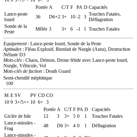
Portée
A
C/T
F
PA
D
Capacités
Lance-peste
Touches Fatales,
36
D6+2
3+
10
-2
3
lourd
Déflagration
Sonde de la
Mêlée
3
3+
6
-1
1
Touches Fatales
Peste
Equipement
: Lance-peste lourd, Sonde de la Peste
Aptitudes
: Fléau Explosif, Bienfait de Nurgle (Aura), Destruction
Néfaste D3
Mots-clés
: Chaos, Démon, Drone fétide avec Lance-peste lourd,
Nurgle, Véhicule, Vol
Mots-clés de faction
: Death Guard
Semi-chenillé méphitique
100
M
E
SV
PV
CD
CO
10
9
3+/5++
10
6+
3
Portée
A
C/T
F
PA
D
Capacités
Giclée de bile
12
3
3+
5
0
1
Touches Fatales
Lance-missiles -
48
D6
3+
4
0
1
Déflagration
Frag
Lance-missiles -