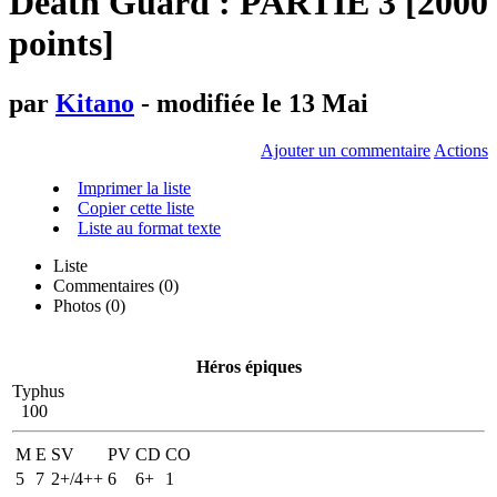
Death Guard : PARTIE 3 [2000
points]
par
Kitano
- modifiée le 13 Mai
Ajouter un commentaire
Actions
Imprimer la liste
Copier cette liste
Liste au format texte
Liste
Commentaires (
0
)
Photos (0)
Héros épiques
Typhus
100
M
E
SV
PV
CD
CO
5
7
2+/4++
6
6+
1