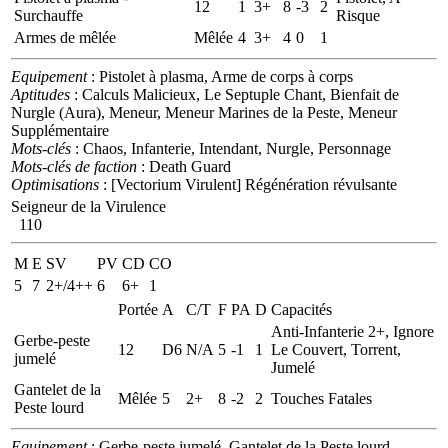
12
1
3+
8
-3
2
Surchauffe
Risque
Armes de mêlée
Mêlée
4
3+
4
0
1
Equipement
: Pistolet à plasma, Arme de corps à corps
Aptitudes
: Calculs Malicieux, Le Septuple Chant, Bienfait de
Nurgle (Aura), Meneur, Meneur Marines de la Peste, Meneur
Supplémentaire
Mots-clés
: Chaos, Infanterie, Intendant, Nurgle, Personnage
Mots-clés de faction
: Death Guard
Optimisations
: [Vectorium Virulent] Régénération révulsante
Seigneur de la Virulence
110
M
E
SV
PV
CD
CO
5
7
2+/4++
6
6+
1
Portée
A
C/T
F
PA
D
Capacités
Anti-Infanterie 2+, Ignore
Gerbe-peste
12
D6
N/A
5
-1
1
Le Couvert, Torrent,
jumelé
Jumelé
Gantelet de la
Mêlée
5
2+
8
-2
2
Touches Fatales
Peste lourd
Equipement
: Gerbe-peste jumelé, Gantelet de la Peste lourd