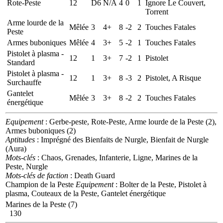
Rote-Peste
12
D6
N/A
4
0
1
Ignore Le Couvert,
Torrent
Arme lourde de la
Mêlée
3
4+
8
-2
2
Touches Fatales
Peste
Armes buboniques
Mêlée
4
3+
5
-2
1
Touches Fatales
Pistolet à plasma -
12
1
3+
7
-2
1
Pistolet
Standard
Pistolet à plasma -
12
1
3+
8
-3
2
Pistolet, A Risque
Surchauffe
Gantelet
Mêlée
3
3+
8
-2
2
Touches Fatales
énergétique
Equipement
: Gerbe-peste, Rote-Peste, Arme lourde de la Peste (2),
Armes buboniques (2)
Aptitudes
: Imprégné des Bienfaits de Nurgle, Bienfait de Nurgle
(Aura)
Mots-clés
: Chaos, Grenades, Infanterie, Ligne, Marines de la
Peste, Nurgle
Mots-clés de faction
: Death Guard
Champion de la Peste
Equipement
: Bolter de la Peste, Pistolet à
plasma, Couteaux de la Peste, Gantelet énergétique
Marines de la Peste (7)
130