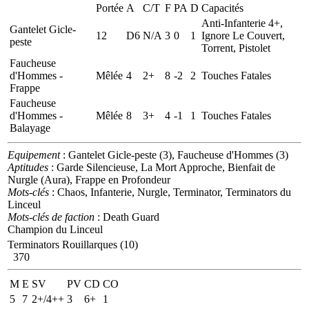
Portée
A
C/T
F
PA
D
Capacités
Anti-Infanterie 4+,
Gantelet Gicle-
12
D6
N/A
3
0
1
Ignore Le Couvert,
peste
Torrent, Pistolet
Faucheuse
d'Hommes -
Mêlée
4
2+
8
-2
2
Touches Fatales
Frappe
Faucheuse
d'Hommes -
Mêlée
8
3+
4
-1
1
Touches Fatales
Balayage
Equipement
: Gantelet Gicle-peste (3), Faucheuse d'Hommes (3)
Aptitudes
: Garde Silencieuse, La Mort Approche, Bienfait de
Nurgle (Aura), Frappe en Profondeur
Mots-clés
: Chaos, Infanterie, Nurgle, Terminator, Terminators du
Linceul
Mots-clés de faction
: Death Guard
Champion du Linceul
Terminators Rouillarques (10)
370
M
E
SV
PV
CD
CO
5
7
2+/4++
3
6+
1