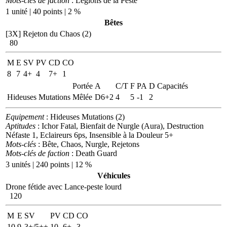
Mots-clés de faction
: Legions de la Peste
1 unité | 40 points | 2 %
Bêtes
[3X]
Rejeton du Chaos (2)
80
M
E
SV
PV
CD
CO
8
7
4+
4
7+
1
Portée
A
C/T
F
PA
D
Capacités
Hideuses Mutations
Mêlée
D6+2
4
5
-1
2
Equipement
: Hideuses Mutations (2)
Aptitudes
: Ichor Fatal, Bienfait de Nurgle (Aura), Destruction
Néfaste 1, Eclaireurs 6ps, Insensible à la Douleur 5+
Mots-clés
: Bête, Chaos, Nurgle, Rejetons
Mots-clés de faction
: Death Guard
3 unités | 240 points | 12 %
Véhicules
Drone fétide avec Lance-peste lourd
120
M
E
SV
PV
CD
CO
10
9
3+/5++
10
6+
3