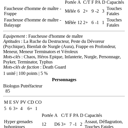
Portée
A
C/T
F
PA
D
Capacités
Faucheuse d'homme de maître -
Touches
Mélée
6
2+
9
-2
3
Frappe
Fatales
Faucheuse d'homme de maître -
Touches
Mêlée
12
2+
6
-1
1
Balayage
Fatales
Equipement
: Faucheuse d'homme de maître
Aptitudes
: La Ruche du Destructeur, Peste du Dévoreur
(Psychique), Bienfait de Nurgle (Aura), Frappe en Profondeur,
Meneur, Meneur Terminators et Véroleux
Mots-clés
: Chaos, Héros Epique, Infanterie, Nurgle, Personnage,
Psyker, Terminator, Typhus
Mots-clés de faction
: Death Guard
1 unité | 100 points | 5 %
Personnages
Biologus Putréfacteur
85
M
E
SV
PV
CD
CO
5
6
3+
4
6+
1
Portée
A
C/T
F
PA
D
Capacités
Hyper grenades
Assaut, Déflagration,
12
D6
3+
7
-1
2
buboniques
Touches Fatales