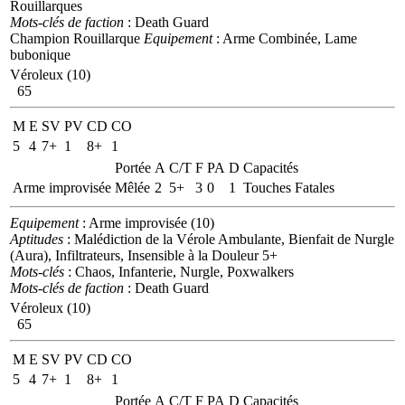
Rouillarques
Mots-clés de faction
: Death Guard
Champion Rouillarque
Equipement
: Arme Combinée, Lame
bubonique
Véroleux (10)
65
M
E
SV
PV
CD
CO
5
4
7+
1
8+
1
Portée
A
C/T
F
PA
D
Capacités
Arme improvisée
Mêlée
2
5+
3
0
1
Touches Fatales
Equipement
: Arme improvisée (10)
Aptitudes
: Malédiction de la Vérole Ambulante, Bienfait de Nurgle
(Aura), Infiltrateurs, Insensible à la Douleur 5+
Mots-clés
: Chaos, Infanterie, Nurgle, Poxwalkers
Mots-clés de faction
: Death Guard
Véroleux (10)
65
M
E
SV
PV
CD
CO
5
4
7+
1
8+
1
Portée
A
C/T
F
PA
D
Capacités