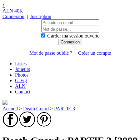
↑
ALN 40K
Connexion
|
Inscription
Garder ma session ouverte.
Mot de passe oublié ?
|
Créer un compte
Listes
Joueurs
Photos
G-Fig
ALN
Contact
Accueil
>
Death Guard
>
PARTIE 3