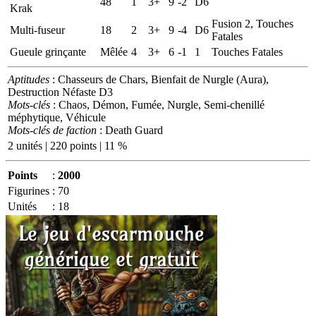
48
1
3+
9
-2
D6
Krak
Fusion 2, Touches
Multi-fuseur
18
2
3+
9
-4
D6
Fatales
Gueule grinçante
Mêlée
4
3+
6
-1
1
Touches Fatales
Aptitudes
: Chasseurs de Chars, Bienfait de Nurgle (Aura),
Destruction Néfaste D3
Mots-clés
: Chaos, Démon, Fumée, Nurgle, Semi-chenillé
méphytique, Véhicule
Mots-clés de faction
: Death Guard
2 unités | 220 points | 11 %
Points
:
2000
Figurines
:
70
Unités
:
18