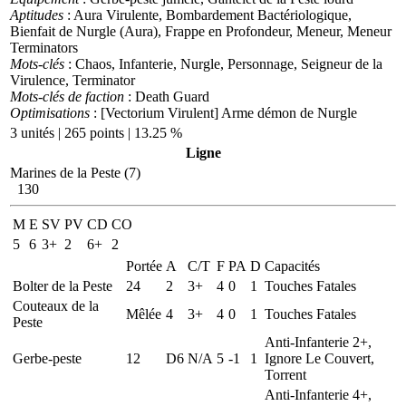
Aptitudes
: Aura Virulente, Bombardement Bactériologique,
Bienfait de Nurgle (Aura), Frappe en Profondeur, Meneur, Meneur
Terminators
Mots-clés
: Chaos, Infanterie, Nurgle, Personnage, Seigneur de la
Virulence, Terminator
Mots-clés de faction
: Death Guard
Optimisations
: [Vectorium Virulent] Arme démon de Nurgle
3 unités | 265 points | 13.25 %
Ligne
Marines de la Peste (7)
130
M
E
SV
PV
CD
CO
5
6
3+
2
6+
2
Portée
A
C/T
F
PA
D
Capacités
Bolter de la Peste
24
2
3+
4
0
1
Touches Fatales
Couteaux de la
Mêlée
4
3+
4
0
1
Touches Fatales
Peste
Anti-Infanterie 2+,
Gerbe-peste
12
D6
N/A
5
-1
1
Ignore Le Couvert,
Torrent
Anti-Infanterie 4+,