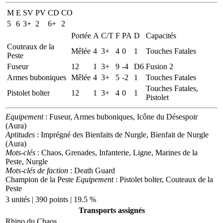
M
E
SV
PV
CD
CO
5
6
3+
2
6+
2
Portée
A
C/T
F
PA
D
Capacités
Couteaux de la
Mêlée
4
3+
4
0
1
Touches Fatales
Peste
Fuseur
12
1
3+
9
-4
D6
Fusion 2
Armes buboniques
Mêlée
4
3+
5
-2
1
Touches Fatales
Touches Fatales,
Pistolet bolter
12
1
3+
4
0
1
Pistolet
Equipement
: Fuseur, Armes buboniques, Icône du Désespoir
(Aura)
Aptitudes
: Imprégné des Bienfaits de Nurgle, Bienfait de Nurgle
(Aura)
Mots-clés
: Chaos, Grenades, Infanterie, Ligne, Marines de la
Peste, Nurgle
Mots-clés de faction
: Death Guard
Champion de la Peste
Equipement
: Pistolet bolter, Couteaux de la
Peste
3 unités | 390 points | 19.5 %
Transports assignés
Rhino du Chaos