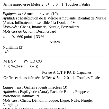
Arme improvisée
Mêlée
2
5+
3
0
1
Touches Fatales
Equipement
: Arme improvisée (10)
Aptitudes
: Malédiction de la Vérole Ambulante, Bienfait de Nurgle
(Aura), Infiltrateurs, Insensible à la Douleur 5+
Mots-clés
: Chaos, Infanterie, Nurgle, Poxwalkers
Mots-clés de faction
: Death Guard
4 unités | 660 points | 33 %
Nuées
Nurglings (3)
40
M
E
SV
PV
CD
CO
5
3
7+/5++
4
8+
0
Portée
A
C/T
F
PA
D
Capacités
Griffes et dents infectées
Mêlée
4
5+
2
0
1
Touches Fatales
Equipement
: Griffes et dents infectées (3)
Aptitudes
: Espièglerie (Aura), Pacte de Ruine, Frappe en
Profondeur, Infiltrateurs
Mots-clés
: Chaos, Démon, Invoqué, Ligne, Nuée, Nurgle,
Nurglings