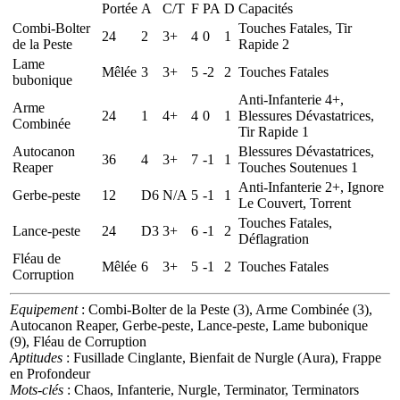
Portée
A
C/T
F
PA
D
Capacités
Combi-Bolter
Touches Fatales, Tir
24
2
3+
4
0
1
de la Peste
Rapide 2
Lame
Mêlée
3
3+
5
-2
2
Touches Fatales
bubonique
Anti-Infanterie 4+,
Arme
24
1
4+
4
0
1
Blessures Dévastatrices,
Combinée
Tir Rapide 1
Autocanon
Blessures Dévastatrices,
36
4
3+
7
-1
1
Reaper
Touches Soutenues 1
Anti-Infanterie 2+, Ignore
Gerbe-peste
12
D6
N/A
5
-1
1
Le Couvert, Torrent
Touches Fatales,
Lance-peste
24
D3
3+
6
-1
2
Déflagration
Fléau de
Mêlée
6
3+
5
-1
2
Touches Fatales
Corruption
Equipement
: Combi-Bolter de la Peste (3), Arme Combinée (3),
Autocanon Reaper, Gerbe-peste, Lance-peste, Lame bubonique
(9), Fléau de Corruption
Aptitudes
: Fusillade Cinglante, Bienfait de Nurgle (Aura), Frappe
en Profondeur
Mots-clés
: Chaos, Infanterie, Nurgle, Terminator, Terminators