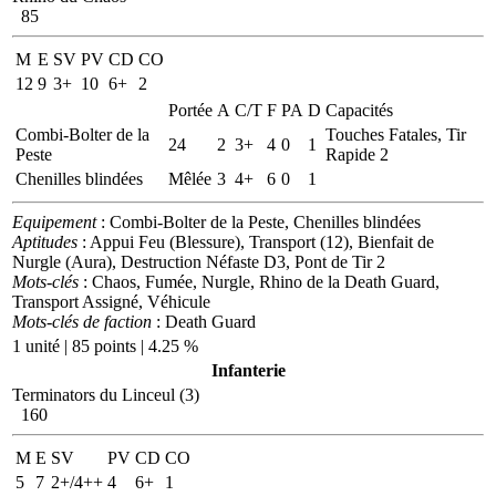
85
M
E
SV
PV
CD
CO
12
9
3+
10
6+
2
Portée
A
C/T
F
PA
D
Capacités
Combi-Bolter de la
Touches Fatales, Tir
24
2
3+
4
0
1
Peste
Rapide 2
Chenilles blindées
Mêlée
3
4+
6
0
1
Equipement
: Combi-Bolter de la Peste, Chenilles blindées
Aptitudes
: Appui Feu (Blessure), Transport (12), Bienfait de
Nurgle (Aura), Destruction Néfaste D3, Pont de Tir 2
Mots-clés
: Chaos, Fumée, Nurgle, Rhino de la Death Guard,
Transport Assigné, Véhicule
Mots-clés de faction
: Death Guard
1 unité | 85 points | 4.25 %
Infanterie
Terminators du Linceul (3)
160
M
E
SV
PV
CD
CO
5
7
2+/4++
4
6+
1