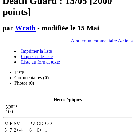
Death Guard : 15/05 [2000
points]
par
Wrath
- modifiée le 15 Mai
Ajouter un commentaire
Actions
Imprimer la liste
Copier cette liste
Liste au format texte
Liste
Commentaires (
0
)
Photos (0)
Héros épiques
Typhus
100
M
E
SV
PV
CD
CO
5
7
2+/4++
6
6+
1