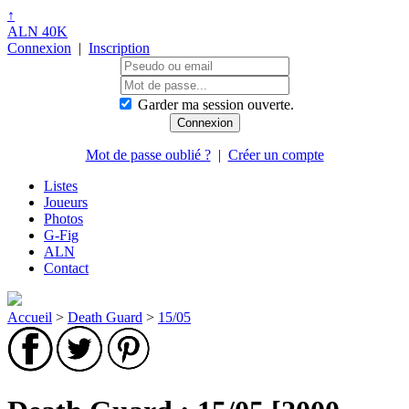
↑
ALN 40K
Connexion
|
Inscription
Garder ma session ouverte.
Mot de passe oublié ?
|
Créer un compte
Listes
Joueurs
Photos
G-Fig
ALN
Contact
Accueil
>
Death Guard
>
15/05