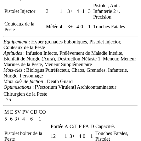
Pistolet, Anti-
Pistolet Injector
3
1
3+
4
-1
3
Infanterie 2+,
Precision
Couteaux de la
Mêlée
4
3+
4
0
1
Touches Fatales
Peste
Equipement
: Hyper grenades buboniques, Pistolet Injector,
Couteaux de la Peste
Aptitudes
: Infusion Infecte, Prélèvement de Maladie Inédite,
Bienfait de Nurgle (Aura), Destruction Néfaste 1, Meneur, Meneur
Marines de la Peste, Meneur Supplémentaire
Mots-clés
: Biologus Putréfacteur, Chaos, Grenades, Infanterie,
Nurgle, Personnage
Mots-clés de faction
: Death Guard
Optimisations
: [Vectorium Virulent] Archicontaminateur
Chirurgien de la Peste
75
M
E
SV
PV
CD
CO
5
6
3+
4
6+
1
Portée
A
C/T
F
PA
D
Capacités
Pistolet bolter de la
Touches Fatales,
12
1
3+
4
0
1
Peste
Pistolet