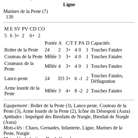
Ligne
Marines de la Peste (7)
130
M
E
SV
PV
CD
CO
5
6
3+
2
6+
2
Portée
A
C/T
F
PA
D
Capacités
Bolter de la Peste
24
2
3+
4
0
1
Touches Fatales
Couteau de la Peste
Mêlée
3
3+
4
0
1
Touches Fatales
Couteaux de la
Mêlée
4
3+
4
0
1
Touches Fatales
Peste
Touches Fatales,
Lance-peste
24
D3
3+
6
-1
2
Déflagration
Arme lourde de la
Mêlée
3
4+
8
-2
2
Touches Fatales
Peste
Equipement
: Bolter de la Peste (3), Lance-peste, Couteau de la
Peste (3), Arme lourde de la Peste (2), Icône du Désespoir (Aura)
Aptitudes
: Imprégné des Bienfaits de Nurgle, Bienfait de Nurgle
(Aura)
Mots-clés
: Chaos, Grenades, Infanterie, Ligne, Marines de la
Peste, Nurgle