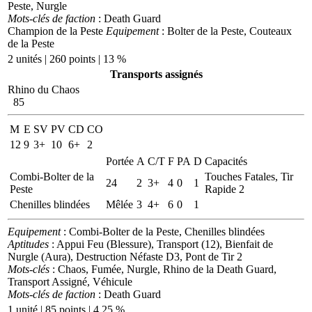
Peste, Nurgle
Mots-clés de faction
: Death Guard
Champion de la Peste
Equipement
: Bolter de la Peste, Couteaux
de la Peste
2 unités | 260 points | 13 %
Transports assignés
Rhino du Chaos
85
M
E
SV
PV
CD
CO
12
9
3+
10
6+
2
Portée
A
C/T
F
PA
D
Capacités
Combi-Bolter de la
Touches Fatales, Tir
24
2
3+
4
0
1
Peste
Rapide 2
Chenilles blindées
Mêlée
3
4+
6
0
1
Equipement
: Combi-Bolter de la Peste, Chenilles blindées
Aptitudes
: Appui Feu (Blessure), Transport (12), Bienfait de
Nurgle (Aura), Destruction Néfaste D3, Pont de Tir 2
Mots-clés
: Chaos, Fumée, Nurgle, Rhino de la Death Guard,
Transport Assigné, Véhicule
Mots-clés de faction
: Death Guard
1 unité | 85 points | 4.25 %