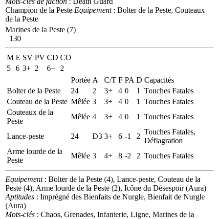
Mots-clés de faction
: Death Guard
Champion de la Peste
Equipement
: Bolter de la Peste, Couteaux
de la Peste
Marines de la Peste (7)
130
M
E
SV
PV
CD
CO
5
6
3+
2
6+
2
Portée
A
C/T
F
PA
D
Capacités
Bolter de la Peste
24
2
3+
4
0
1
Touches Fatales
Couteau de la Peste
Mêlée
3
3+
4
0
1
Touches Fatales
Couteaux de la
Mêlée
4
3+
4
0
1
Touches Fatales
Peste
Touches Fatales,
Lance-peste
24
D3
3+
6
-1
2
Déflagration
Arme lourde de la
Mêlée
3
4+
8
-2
2
Touches Fatales
Peste
Equipement
: Bolter de la Peste (4), Lance-peste, Couteau de la
Peste (4), Arme lourde de la Peste (2), Icône du Désespoir (Aura)
Aptitudes
: Imprégné des Bienfaits de Nurgle, Bienfait de Nurgle
(Aura)
Mots-clés
: Chaos, Grenades, Infanterie, Ligne, Marines de la