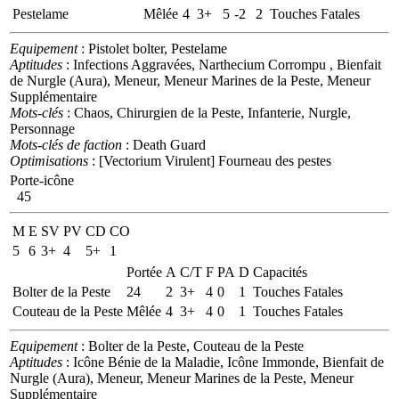
Pestelame
Mêlée
4
3+
5
-2
2
Touches Fatales
Equipement
: Pistolet bolter, Pestelame
Aptitudes
: Infections Aggravées, Narthecium Corrompu , Bienfait
de Nurgle (Aura), Meneur, Meneur Marines de la Peste, Meneur
Supplémentaire
Mots-clés
: Chaos, Chirurgien de la Peste, Infanterie, Nurgle,
Personnage
Mots-clés de faction
: Death Guard
Optimisations
: [Vectorium Virulent] Fourneau des pestes
Porte-icône
45
M
E
SV
PV
CD
CO
5
6
3+
4
5+
1
Portée
A
C/T
F
PA
D
Capacités
Bolter de la Peste
24
2
3+
4
0
1
Touches Fatales
Couteau de la Peste
Mêlée
4
3+
4
0
1
Touches Fatales
Equipement
: Bolter de la Peste, Couteau de la Peste
Aptitudes
: Icône Bénie de la Maladie, Icône Immonde, Bienfait de
Nurgle (Aura), Meneur, Meneur Marines de la Peste, Meneur
Supplémentaire