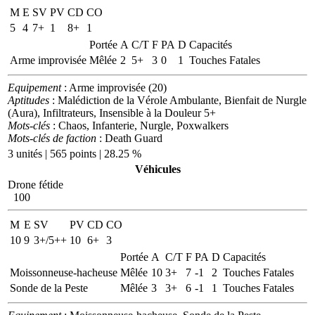
M
E
SV
PV
CD
CO
5
4
7+
1
8+
1
Portée
A
C/T
F
PA
D
Capacités
Arme improvisée
Mêlée
2
5+
3
0
1
Touches Fatales
Equipement
: Arme improvisée (20)
Aptitudes
: Malédiction de la Vérole Ambulante, Bienfait de Nurgle
(Aura), Infiltrateurs, Insensible à la Douleur 5+
Mots-clés
: Chaos, Infanterie, Nurgle, Poxwalkers
Mots-clés de faction
: Death Guard
3 unités | 565 points | 28.25 %
Véhicules
Drone fétide
100
M
E
SV
PV
CD
CO
10
9
3+/5++
10
6+
3
Portée
A
C/T
F
PA
D
Capacités
Moissonneuse-hacheuse
Mêlée
10
3+
7
-1
2
Touches Fatales
Sonde de la Peste
Mêlée
3
3+
6
-1
1
Touches Fatales