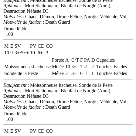
Equipement
: Moissonneuse-hacheuse, Sonde de la Peste
Aptitudes
: Mort Stationnaire, Bienfait de Nurgle (Aura),
Destruction Néfaste D3
Mots-clés
: Chaos, Démon, Drone Fétide, Nurgle, Véhicule, Vol
Mots-clés de faction
: Death Guard
Drone fétide
100
M
E
SV
PV
CD
CO
10
9
3+/5++
10
6+
3
Portée
A
C/T
F
PA
D
Capacités
Moissonneuse-hacheuse
Mêlée
10
3+
7
-1
2
Touches Fatales
Sonde de la Peste
Mêlée
3
3+
6
-1
1
Touches Fatales
Equipement
: Moissonneuse-hacheuse, Sonde de la Peste
Aptitudes
: Mort Stationnaire, Bienfait de Nurgle (Aura),
Destruction Néfaste D3
Mots-clés
: Chaos, Démon, Drone Fétide, Nurgle, Véhicule, Vol
Mots-clés de faction
: Death Guard
Drone fétide
100
M
E
SV
PV
CD
CO