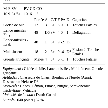
M
E
SV
PV
CD
CO
10
9
3+/5++
10
6+
3
Portée
A
C/T
F
PA
D
Capacités
Giclée de bile
12
3
3+
5
0
1
Touches Fatales
Lance-missiles -
48
D6
3+
4
0
1
Déflagration
Frag
Lance-missiles -
48
1
3+
9
-2
D6
Krak
Fusion 2, Touches
Multi-fuseur
18
2
3+
9
-4
D6
Fatales
Gueule grinçante
Mêlée
4
3+
6
-1
1
Touches Fatales
Equipement
: Giclée de bile, Lance-missiles, Multi-fuseur, Gueule
grinçante
Aptitudes
: Chasseurs de Chars, Bienfait de Nurgle (Aura),
Destruction Néfaste D3
Mots-clés
: Chaos, Démon, Fumée, Nurgle, Semi-chenillé
méphytique, Véhicule
Mots-clés de faction
: Death Guard
6 unités | 640 points | 32 %