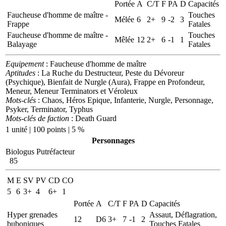
Portée
A
C/T
F
PA
D
Capacités
Faucheuse d'homme de maître -
Touches
Mélée
6
2+
9
-2
3
Frappe
Fatales
Faucheuse d'homme de maître -
Touches
Mêlée
12
2+
6
-1
1
Balayage
Fatales
Equipement
: Faucheuse d'homme de maître
Aptitudes
: La Ruche du Destructeur, Peste du Dévoreur
(Psychique), Bienfait de Nurgle (Aura), Frappe en Profondeur,
Meneur, Meneur Terminators et Véroleux
Mots-clés
: Chaos, Héros Epique, Infanterie, Nurgle, Personnage,
Psyker, Terminator, Typhus
Mots-clés de faction
: Death Guard
1 unité | 100 points | 5 %
Personnages
Biologus Putréfacteur
85
M
E
SV
PV
CD
CO
5
6
3+
4
6+
1
Portée
A
C/T
F
PA
D
Capacités
Hyper grenades
Assaut, Déflagration,
12
D6
3+
7
-1
2
buboniques
Touches Fatales