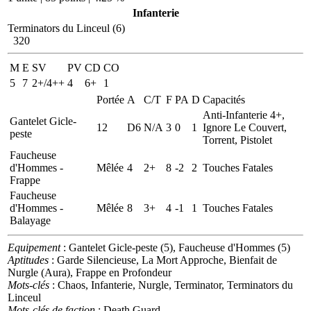
Infanterie
Terminators du Linceul (6)
320
M
E
SV
PV
CD
CO
5
7
2+/4++
4
6+
1
Portée
A
C/T
F
PA
D
Capacités
Anti-Infanterie 4+,
Gantelet Gicle-
12
D6
N/A
3
0
1
Ignore Le Couvert,
peste
Torrent, Pistolet
Faucheuse
d'Hommes -
Mêlée
4
2+
8
-2
2
Touches Fatales
Frappe
Faucheuse
d'Hommes -
Mêlée
8
3+
4
-1
1
Touches Fatales
Balayage
Equipement
: Gantelet Gicle-peste (5), Faucheuse d'Hommes (5)
Aptitudes
: Garde Silencieuse, La Mort Approche, Bienfait de
Nurgle (Aura), Frappe en Profondeur
Mots-clés
: Chaos, Infanterie, Nurgle, Terminator, Terminators du
Linceul
Mots-clés de faction
: Death Guard