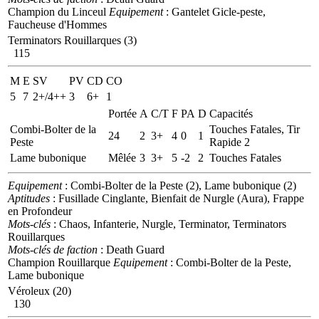
Champion du Linceul
Equipement
: Gantelet Gicle-peste,
Faucheuse d'Hommes
Terminators Rouillarques (3)
115
M
E
SV
PV
CD
CO
5
7
2+/4++
3
6+
1
Portée
A
C/T
F
PA
D
Capacités
Combi-Bolter de la
Touches Fatales, Tir
24
2
3+
4
0
1
Peste
Rapide 2
Lame bubonique
Mêlée
3
3+
5
-2
2
Touches Fatales
Equipement
: Combi-Bolter de la Peste (2), Lame bubonique (2)
Aptitudes
: Fusillade Cinglante, Bienfait de Nurgle (Aura), Frappe
en Profondeur
Mots-clés
: Chaos, Infanterie, Nurgle, Terminator, Terminators
Rouillarques
Mots-clés de faction
: Death Guard
Champion Rouillarque
Equipement
: Combi-Bolter de la Peste,
Lame bubonique
Véroleux (20)
130