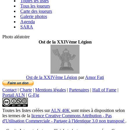
Toutes les listes
Tous les joueurs
Carte des joueurs
Galerie photos
Agenda
SARA
Photo aléatoire
Ost de la XXIVème Légion
Ost de la XXIVème Légion
par
Amor Fati
Contact
|
Charte
|
Mentions légales
|
Partenaires
|
Hall of Fame
|
Portail ALN
|
G-Fig
Toutes les listes créées
sur
ALN 40K
sont mises à disposition selon
les termes de la
licence Creative Commons Attribution - Pas
d'Utilisation Commerciale - Partage à l'Identique 3.0 non transposé
.