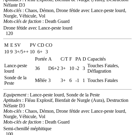
Néfaste D3
Mots-clés
: Chaos, Démon, Drone fétide avec Lance-peste lourd,
Nurgle, Véhicule, Vol
Mots-clés de faction
: Death Guard
Drone fétide avec Lance-peste lourd
120
M
E
SV
PV
CD
CO
10
9
3+/5++
10
6+
3
Portée
A
C/T
F
PA
D
Capacités
Lance-peste
Touches Fatales,
36
D6+2
3+
10
-2
3
lourd
Déflagration
Sonde de la
Mêlée
3
3+
6
-1
1
Touches Fatales
Peste
Equipement
: Lance-peste lourd, Sonde de la Peste
Aptitudes
: Fléau Explosif, Bienfait de Nurgle (Aura), Destruction
Néfaste D3
Mots-clés
: Chaos, Démon, Drone fétide avec Lance-peste lourd,
Nurgle, Véhicule, Vol
Mots-clés de faction
: Death Guard
Semi-chenillé méphitique
100