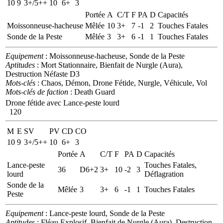
10
9
3+/5++
10
6+
3
Portée
A
C/T
F
PA
D
Capacités
Moissonneuse-hacheuse
Mêlée
10
3+
7
-1
2
Touches Fatales
Sonde de la Peste
Mêlée
3
3+
6
-1
1
Touches Fatales
Equipement
: Moissonneuse-hacheuse, Sonde de la Peste
Aptitudes
: Mort Stationnaire, Bienfait de Nurgle (Aura),
Destruction Néfaste D3
Mots-clés
: Chaos, Démon, Drone Fétide, Nurgle, Véhicule, Vol
Mots-clés de faction
: Death Guard
Drone fétide avec Lance-peste lourd
120
M
E
SV
PV
CD
CO
10
9
3+/5++
10
6+
3
Portée
A
C/T
F
PA
D
Capacités
Lance-peste
Touches Fatales,
36
D6+2
3+
10
-2
3
lourd
Déflagration
Sonde de la
Mêlée
3
3+
6
-1
1
Touches Fatales
Peste
Equipement
: Lance-peste lourd, Sonde de la Peste
Aptitudes
: Fléau Explosif, Bienfait de Nurgle (Aura), Destruction