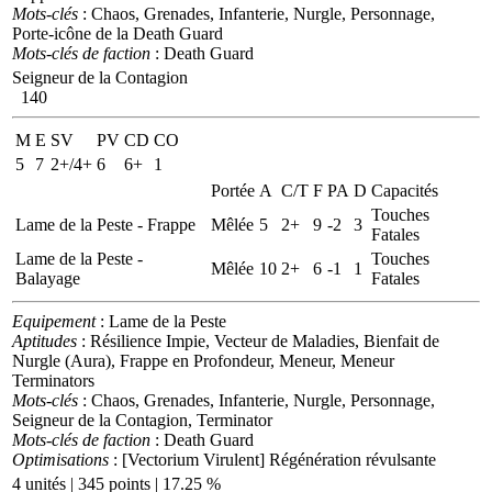
Mots-clés
: Chaos, Grenades, Infanterie, Nurgle, Personnage,
Porte-icône de la Death Guard
Mots-clés de faction
: Death Guard
Seigneur de la Contagion
140
M
E
SV
PV
CD
CO
5
7
2+/4+
6
6+
1
Portée
A
C/T
F
PA
D
Capacités
Touches
Lame de la Peste - Frappe
Mêlée
5
2+
9
-2
3
Fatales
Lame de la Peste -
Touches
Mêlée
10
2+
6
-1
1
Balayage
Fatales
Equipement
: Lame de la Peste
Aptitudes
: Résilience Impie, Vecteur de Maladies, Bienfait de
Nurgle (Aura), Frappe en Profondeur, Meneur, Meneur
Terminators
Mots-clés
: Chaos, Grenades, Infanterie, Nurgle, Personnage,
Seigneur de la Contagion, Terminator
Mots-clés de faction
: Death Guard
Optimisations
: [Vectorium Virulent] Régénération révulsante
4 unités | 345 points | 17.25 %