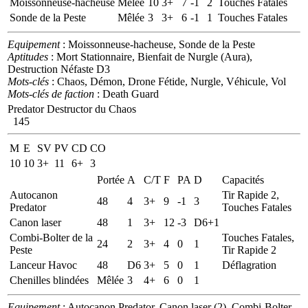
Moissonneuse-hacheuse
Mêlée
10
3+
7
-1
2
Touches Fatales
Sonde de la Peste
Mêlée
3
3+
6
-1
1
Touches Fatales
Equipement
: Moissonneuse-hacheuse, Sonde de la Peste
Aptitudes
: Mort Stationnaire, Bienfait de Nurgle (Aura),
Destruction Néfaste D3
Mots-clés
: Chaos, Démon, Drone Fétide, Nurgle, Véhicule, Vol
Mots-clés de faction
: Death Guard
Predator Destructor du Chaos
145
M
E
SV
PV
CD
CO
10
10
3+
11
6+
3
Portée
A
C/T
F
PA
D
Capacités
Autocanon
Tir Rapide 2,
48
4
3+
9
-1
3
Predator
Touches Fatales
Canon laser
48
1
3+
12
-3
D6+1
Combi-Bolter de la
Touches Fatales,
24
2
3+
4
0
1
Peste
Tir Rapide 2
Lanceur Havoc
48
D6
3+
5
0
1
Déflagration
Chenilles blindées
Mêlée
3
4+
6
0
1
Equipement
: Autocanon Predator, Canon laser (2), Combi-Bolter