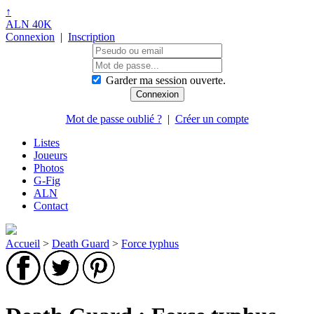
↑
ALN 40K
Connexion
|
Inscription
Garder ma session ouverte.
Mot de passe oublié ?
|
Créer un compte
Listes
Joueurs
Photos
G-Fig
ALN
Contact
Accueil
>
Death Guard
>
Force typhus