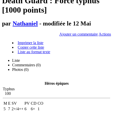
Death Guard : Force typhus
[1000 points]
par
Nathaniel
- modifiée le 12 Mai
Ajouter un commentaire
Actions
Imprimer la liste
Copier cette liste
Liste au format texte
Liste
Commentaires (
0
)
Photos (0)
Héros épiques
Typhus
100
M
E
SV
PV
CD
CO
5
7
2+/4++
6
6+
1