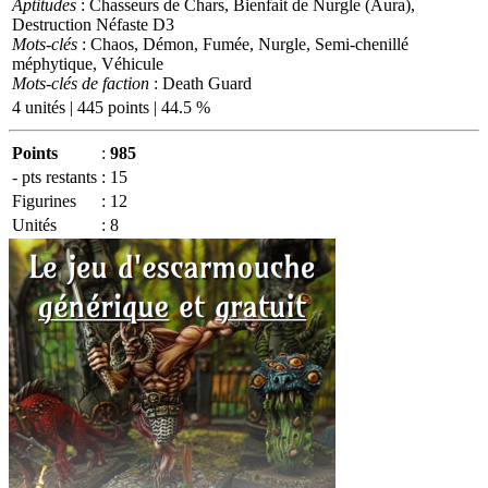
Aptitudes
: Chasseurs de Chars, Bienfait de Nurgle (Aura),
Destruction Néfaste D3
Mots-clés
: Chaos, Démon, Fumée, Nurgle, Semi-chenillé
méphytique, Véhicule
Mots-clés de faction
: Death Guard
4 unités | 445 points | 44.5 %
Points
:
985
- pts restants
:
15
Figurines
:
12
Unités
:
8