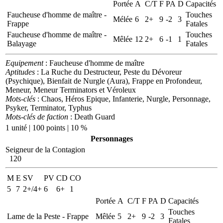
Portée
A
C/T
F
PA
D
Capacités
Faucheuse d'homme de maître -
Touches
Mélée
6
2+
9
-2
3
Frappe
Fatales
Faucheuse d'homme de maître -
Touches
Mêlée
12
2+
6
-1
1
Balayage
Fatales
Equipement
: Faucheuse d'homme de maître
Aptitudes
: La Ruche du Destructeur, Peste du Dévoreur
(Psychique), Bienfait de Nurgle (Aura), Frappe en Profondeur,
Meneur, Meneur Terminators et Véroleux
Mots-clés
: Chaos, Héros Epique, Infanterie, Nurgle, Personnage,
Psyker, Terminator, Typhus
Mots-clés de faction
: Death Guard
1 unité | 100 points | 10 %
Personnages
Seigneur de la Contagion
120
M
E
SV
PV
CD
CO
5
7
2+/4+
6
6+
1
Portée
A
C/T
F
PA
D
Capacités
Touches
Lame de la Peste - Frappe
Mêlée
5
2+
9
-2
3
Fatales