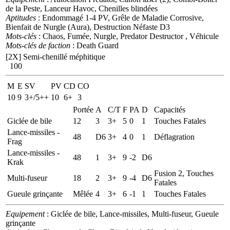
de la Peste, Lanceur Havoc, Chenilles blindées
Aptitudes
: Endommagé 1-4 PV, Grêle de Maladie Corrosive,
Bienfait de Nurgle (Aura), Destruction Néfaste D3
Mots-clés
: Chaos, Fumée, Nurgle, Predator Destructor , Véhicule
Mots-clés de faction
: Death Guard
[2X]
Semi-chenillé méphitique
100
M
E
SV
PV
CD
CO
10
9
3+/5++
10
6+
3
Portée
A
C/T
F
PA
D
Capacités
Giclée de bile
12
3
3+
5
0
1
Touches Fatales
Lance-missiles -
48
D6
3+
4
0
1
Déflagration
Frag
Lance-missiles -
48
1
3+
9
-2
D6
Krak
Fusion 2, Touches
Multi-fuseur
18
2
3+
9
-4
D6
Fatales
Gueule grinçante
Mêlée
4
3+
6
-1
1
Touches Fatales
Equipement
: Giclée de bile, Lance-missiles, Multi-fuseur, Gueule
grinçante