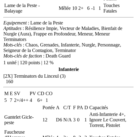
Lame de la Peste -
Touches
Mêlée
10
2+
6
-1
1
Balayage
Fatales
Equipement
: Lame de la Peste
Aptitudes
: Résilience Impie, Vecteur de Maladies, Bienfait de
Nurgle (Aura), Frappe en Profondeur, Meneur, Meneur
Terminators
Mots-clés
: Chaos, Grenades, Infanterie, Nurgle, Personnage,
Seigneur de la Contagion, Terminator
Mots-clés de faction
: Death Guard
1 unité | 120 points | 12 %
Infanterie
[2X]
Terminators du Linceul (3)
160
M
E
SV
PV
CD
CO
5
7
2+/4++
4
6+
1
Portée
A
C/T
F
PA
D
Capacités
Anti-Infanterie 4+,
Gantelet Gicle-
12
D6
N/A
3
0
1
Ignore Le Couvert,
peste
Torrent, Pistolet
Faucheuse