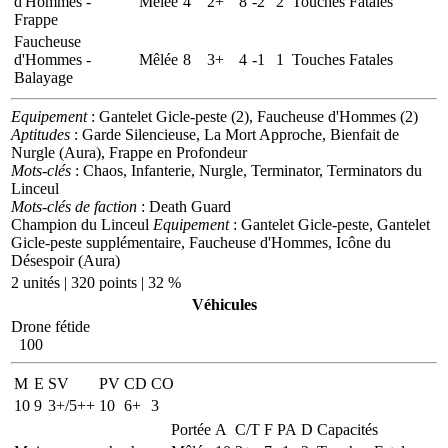
d'Hommes -
Mêlée
4
2+
8
-2
2
Touches Fatales
Frappe
Faucheuse
d'Hommes -
Mêlée
8
3+
4
-1
1
Touches Fatales
Balayage
Equipement
: Gantelet Gicle-peste (2), Faucheuse d'Hommes (2)
Aptitudes
: Garde Silencieuse, La Mort Approche, Bienfait de
Nurgle (Aura), Frappe en Profondeur
Mots-clés
: Chaos, Infanterie, Nurgle, Terminator, Terminators du
Linceul
Mots-clés de faction
: Death Guard
Champion du Linceul
Equipement
: Gantelet Gicle-peste, Gantelet
Gicle-peste supplémentaire, Faucheuse d'Hommes, Icône du
Désespoir (Aura)
2 unités | 320 points | 32 %
Véhicules
Drone fétide
100
M
E
SV
PV
CD
CO
10
9
3+/5++
10
6+
3
Portée
A
C/T
F
PA
D
Capacités