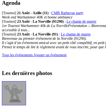
Agenda
[Tournoi]
21 Août
-
Azille (11)
:
CMB Barbecue party
Week end Warhammer 40K et bonne ambiance
[Tournoi]
23 Août
-
La Norville (91290)
:
Le champ de guerre
1er Tournoi Warhammer 40k de La NorvillePrésentation :- Bienvenue au
accessible à tous...
[Tournoi]
23 Août
-
La Norville (91)
:
Le champ de guerre
Bienvenue au premier événement de la Norville (91290).
Il s’agit d’un évènement amical avec un petit côté compétitif, en petit
Prenez le temps de lire le règlement avant de vous inscrire, pour que 
Tous les événements
Ajouter un événement
Les dernières photos