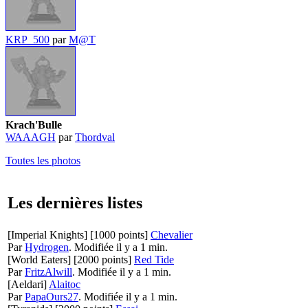
KRP_500
par
M@T
Krach'Bulle
WAAAGH
par
Thordval
Toutes les photos
Les dernières listes
[Imperial Knights]
[1000 points]
Chevalier
Par
Hydrogen
.
Modifiée il y a 1 min.
[World Eaters]
[2000 points]
Red Tide
Par
FritzAlwill
.
Modifiée il y a 1 min.
[Aeldari]
Alaitoc
Par
PapaOurs27
.
Modifiée il y a 1 min.