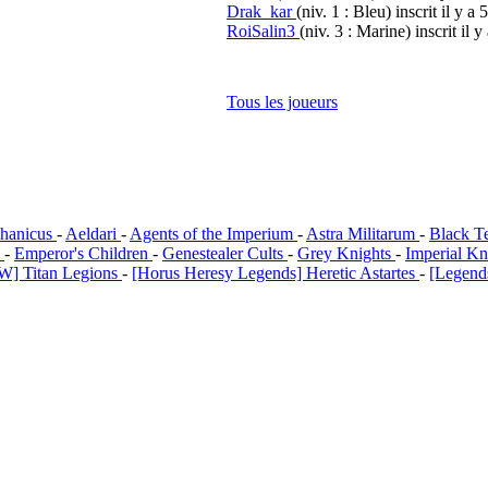
Drak_kar
(niv. 1 : Bleu)
inscrit il y a 
RoiSalin3
(niv. 3 : Marine)
inscrit il y
Tous les joueurs
hanicus
-
Aeldari
-
Agents of the Imperium
-
Astra Militarum
-
Black T
i
-
Emperor's Children
-
Genestealer Cults
-
Grey Knights
-
Imperial Kn
W] Titan Legions
-
[Horus Heresy Legends] Heretic Astartes
-
[Legends