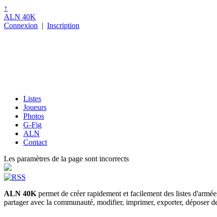
↑
ALN 40K
Connexion
|
Inscription
Listes
Joueurs
Photos
G-Fig
ALN
Contact
Les paramètres de la page sont incorrects
ALN 40K
permet de créer rapidement et facilement des listes d'armé
partager avec la communauté, modifier, imprimer, exporter, déposer des p