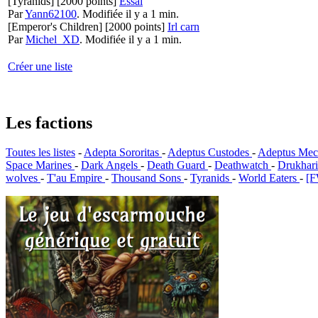
[Tyranids]
[2000 points]
Essai
Par
Yann62100
.
Modifiée il y a 1 min.
[Emperor's Children]
[2000 points]
Irl carn
Par
Michel_XD
.
Modifiée il y a 1 min.
Créer une liste
Les factions
Toutes les listes
-
Adepta Sororitas
-
Adeptus Custodes
-
Adeptus Mec
Space Marines
-
Dark Angels
-
Death Guard
-
Deathwatch
-
Drukhar
wolves
-
T'au Empire
-
Thousand Sons
-
Tyranids
-
World Eaters
-
[F