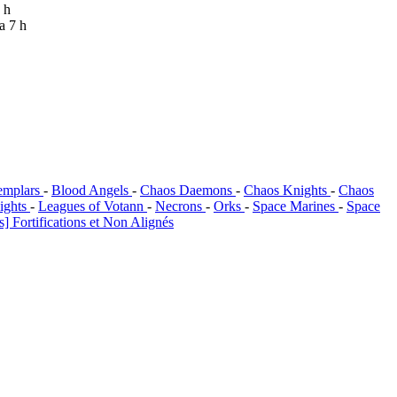
5 h
 a 7 h
emplars
-
Blood Angels
-
Chaos Daemons
-
Chaos Knights
-
Chaos
ights
-
Leagues of Votann
-
Necrons
-
Orks
-
Space Marines
-
Space
] Fortifications et Non Alignés