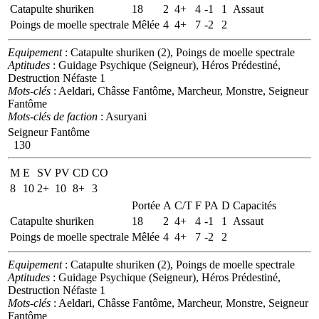
Catapulte shuriken
18
2
4+
4
-1
1
Assaut
Poings de moelle spectrale
Mêlée
4
4+
7
-2
2
Equipement
: Catapulte shuriken (2), Poings de moelle spectrale
Aptitudes
: Guidage Psychique (Seigneur), Héros Prédestiné,
Destruction Néfaste 1
Mots-clés
: Aeldari, Châsse Fantôme, Marcheur, Monstre, Seigneur
Fantôme
Mots-clés de faction
: Asuryani
Seigneur Fantôme
130
M
E
SV
PV
CD
CO
8
10
2+
10
8+
3
Portée
A
C/T
F
PA
D
Capacités
Catapulte shuriken
18
2
4+
4
-1
1
Assaut
Poings de moelle spectrale
Mêlée
4
4+
7
-2
2
Equipement
: Catapulte shuriken (2), Poings de moelle spectrale
Aptitudes
: Guidage Psychique (Seigneur), Héros Prédestiné,
Destruction Néfaste 1
Mots-clés
: Aeldari, Châsse Fantôme, Marcheur, Monstre, Seigneur
Fantôme