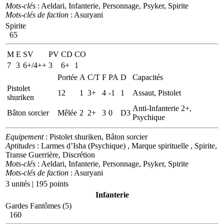
Mots-clés
: Aeldari, Infanterie, Personnage, Psyker, Spirite
Mots-clés de faction
: Asuryani
Spirite
65
M
E
SV
PV
CD
CO
7
3
6+/4++
3
6+
1
Portée
A
C/T
F
PA
D
Capacités
Pistolet
12
1
3+
4
-1
1
Assaut, Pistolet
shuriken
Anti-Infanterie 2+,
Bâton sorcier
Mêlée
2
2+
3
0
D3
Psychique
Equipement
: Pistolet shuriken, Bâton sorcier
Aptitudes
: Larmes d’Isha (Psychique) , Marque spirituelle , Spirite,
Transe Guerrière, Discrétion
Mots-clés
: Aeldari, Infanterie, Personnage, Psyker, Spirite
Mots-clés de faction
: Asuryani
3 unités | 195 points
Infanterie
Gardes Fantômes (5)
160