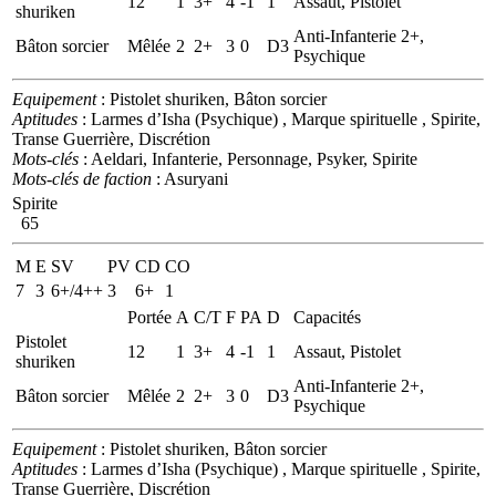
12
1
3+
4
-1
1
Assaut, Pistolet
shuriken
Anti-Infanterie 2+,
Bâton sorcier
Mêlée
2
2+
3
0
D3
Psychique
Equipement
: Pistolet shuriken, Bâton sorcier
Aptitudes
: Larmes d’Isha (Psychique) , Marque spirituelle , Spirite,
Transe Guerrière, Discrétion
Mots-clés
: Aeldari, Infanterie, Personnage, Psyker, Spirite
Mots-clés de faction
: Asuryani
Spirite
65
M
E
SV
PV
CD
CO
7
3
6+/4++
3
6+
1
Portée
A
C/T
F
PA
D
Capacités
Pistolet
12
1
3+
4
-1
1
Assaut, Pistolet
shuriken
Anti-Infanterie 2+,
Bâton sorcier
Mêlée
2
2+
3
0
D3
Psychique
Equipement
: Pistolet shuriken, Bâton sorcier
Aptitudes
: Larmes d’Isha (Psychique) , Marque spirituelle , Spirite,
Transe Guerrière, Discrétion