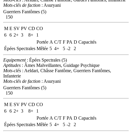
Mots-clés de faction
: Asuryani
Guerriers Fantômes (5)
150
M
E
SV
PV
CD
CO
6
6
2+
3
8+
1
Portée
A
C/T
F
PA
D
Capacités
Épées Spectrales
Mêlée
5
4+
5
-2
2
Equipement
: Épées Spectrales (5)
Aptitudes
: Âmes Malveillantes, Guidage Psychique
Mots-clés
: Aeldari, Châsse Fantôme, Guerriers Fantômes,
Infanterie
Mots-clés de faction
: Asuryani
Guerriers Fantômes (5)
150
M
E
SV
PV
CD
CO
6
6
2+
3
8+
1
Portée
A
C/T
F
PA
D
Capacités
Épées Spectrales
Mêlée
5
4+
5
-2
2