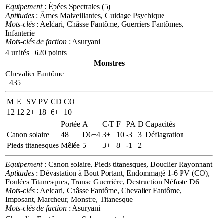
Equipement
: Épées Spectrales (5)
Aptitudes
: Âmes Malveillantes, Guidage Psychique
Mots-clés
: Aeldari, Châsse Fantôme, Guerriers Fantômes,
Infanterie
Mots-clés de faction
: Asuryani
4 unités | 620 points
Monstres
Chevalier Fantôme
435
M
E
SV
PV
CD
CO
12
12
2+
18
6+
10
Portée
A
C/T
F
PA
D
Capacités
Canon solaire
48
D6+4
3+
10
-3
3
Déflagration
Pieds titanesques
Mêlée
5
3+
8
-1
2
Equipement
: Canon solaire, Pieds titanesques, Bouclier Rayonnant
Aptitudes
: Dévastation à Bout Portant, Endommagé 1-6 PV (CO),
Foulées Titanesques, Transe Guerrière, Destruction Néfaste D6
Mots-clés
: Aeldari, Châsse Fantôme, Chevalier Fantôme,
Imposant, Marcheur, Monstre, Titanesque
Mots-clés de faction
: Asuryani