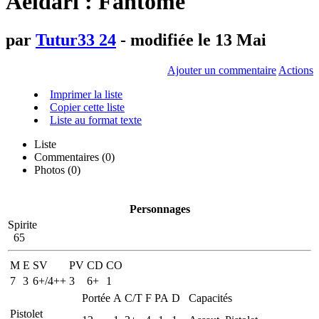
Aeldari : Fantome
par
Tutur33 24
- modifiée le 13 Mai
Ajouter un commentaire
Actions
Imprimer la liste
Copier cette liste
Liste au format texte
Liste
Commentaires (
0
)
Photos (0)
Personnages
Spirite
65
M
E
SV
PV
CD
CO
7
3
6+/4++
3
6+
1
Portée
A
C/T
F
PA
D
Capacités
Pistolet