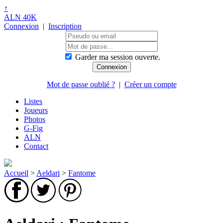
↑
ALN 40K
Connexion
|
Inscription
Garder ma session ouverte.
Mot de passe oublié ?
|
Créer un compte
Listes
Joueurs
Photos
G-Fig
ALN
Contact
Accueil
>
Aeldari
>
Fantome