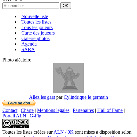
Nouvelle liste
Toutes les listes
Tous les joueurs
Carte des joueurs
Galerie photos
Agenda
SARA
Photo aléatoire
Allez les gars
par
Cylindrique le germain
Contact
|
Charte
|
Mentions légales
|
Partenaires
|
Hall of Fame
|
Portail ALN
|
G-Fig
Toutes les listes créées
sur
ALN 40K
sont mises à disposition selon