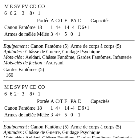
M
E
SV
PV
CD
CO
6
6
2+
3
8+
1
Portée
A
C/T
F
PA
D
Capacités
Canon Fantôme
18
1
4+
14
-4
D6+1
Armes de mêlée
Mêlée
3
4+
5
0
1
Equipement
: Canon Fantôme (5), Arme de corps à corps (5)
Aptitudes
: Châsse de Guerre, Guidage Psychique
Mots-clés
: Aeldari, Châsse Fantôme, Gardes Fantômes, Infanterie
Mots-clés de faction
: Asuryani
Gardes Fantômes (5)
160
M
E
SV
PV
CD
CO
6
6
2+
3
8+
1
Portée
A
C/T
F
PA
D
Capacités
Canon Fantôme
18
1
4+
14
-4
D6+1
Armes de mêlée
Mêlée
3
4+
5
0
1
Equipement
: Canon Fantôme (5), Arme de corps à corps (5)
Aptitudes
: Châsse de Guerre, Guidage Psychique
Mots-clés
: Aeldari, Châsse Fantôme, Gardes Fantômes, Infanterie