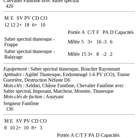
Chevalier Fantôme avec Sabre spectral
420
M
E
SV
PV
CD
CO
12
12
2+
18
6+
10
Portée
A
C/T
F
PA
D
Capacités
Sabre spectral titanesque -
Mêlée
5
3+
16
-3
6
Frappe
Sabre spectral titanesque -
Mêlée
15
3+
8
-2
2
Balayage
Equipement
: Sabre spectral titanesque, Bouclier Rayonnant
Aptitudes
: Agilité Titanesque, Endommagé 1-6 PV (CO), Transe
Guerrière, Destruction Néfaste D6
Mots-clés
: Aeldari, Châsse Fantôme, Chevalier Fantôme avec
Sabre spectral, Imposant, Marcheur, Monstre, Titanesque
Mots-clés de faction
: Asuryani
Seigneur Fantôme
130
M
E
SV
PV
CD
CO
8
10
2+
10
8+
3
Portée
A
C/T
F
PA
D
Capacités