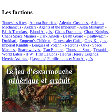
Les factions
Toutes les listes
-
Adepta Sororitas
-
Adeptus Custodes
-
Adeptus
Mechanicus
-
Aeldari
-
Agents of the Imperium
-
Astra Militarum
-
Black Templars
-
Blood Angels
-
Chaos Daemons
-
Chaos Knights
-
Chaos Space Marines
-
Dark Angels
-
Death Guard
-
Deathwatch
-
Drukhari
-
Emperor's Children
-
Genestealer Cults
-
Grey Knights
-
Imperial Knights
-
Leagues of Votann
-
Necrons
-
Orks
-
Space
Marines
-
Space wolves
-
T'au Empire
-
Thousand Sons
-
Tyranids
-
World Eaters
-
[FW] Titan Legions
-
[Horus Heresy Legends]
Heretic Astartes
-
[Legends] Fortifications et Non Alignés