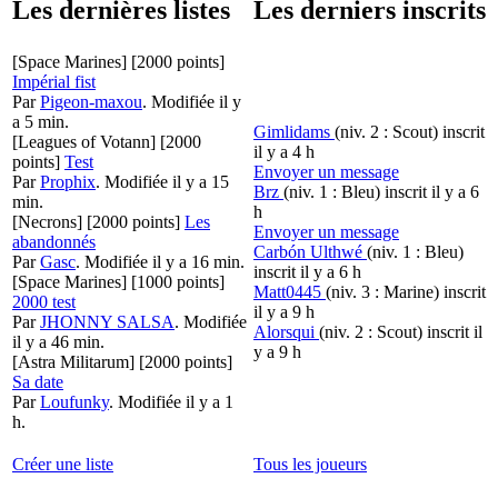
Les dernières listes
Les derniers inscrits
[Space Marines]
[2000 points]
Impérial fist
Par
Pigeon-maxou
.
Modifiée il y
a 5 min.
Gimlidams
(niv. 2 : Scout)
inscrit
[Leagues of Votann]
[2000
il y a 4 h
points]
Test
Envoyer un message
Par
Prophix
.
Modifiée il y a 15
Brz
(niv. 1 : Bleu)
inscrit il y a 6
min.
h
[Necrons]
[2000 points]
Les
Envoyer un message
abandonnés
Carbón Ulthwé
(niv. 1 : Bleu)
Par
Gasc
.
Modifiée il y a 16 min.
inscrit il y a 6 h
[Space Marines]
[1000 points]
Matt0445
(niv. 3 : Marine)
inscrit
2000 test
il y a 9 h
Par
JHONNY SALSA
.
Modifiée
Alorsqui
(niv. 2 : Scout)
inscrit il
il y a 46 min.
y a 9 h
[Astra Militarum]
[2000 points]
Sa date
Par
Loufunky
.
Modifiée il y a 1
h.
Créer une liste
Tous les joueurs