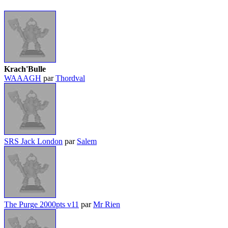
Krach'Bulle
WAAAGH
par
Thordval
SRS Jack London
par
Salem
The Purge 2000pts v11
par
Mr Rien