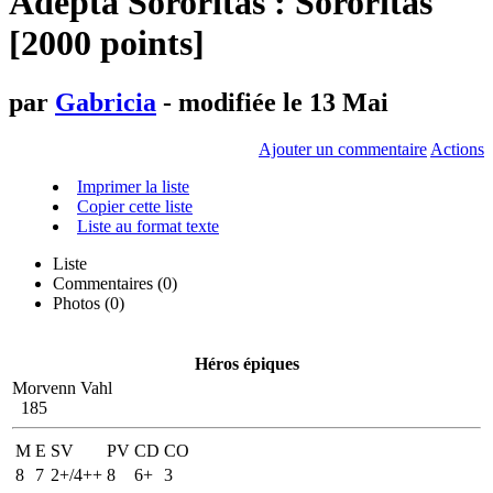
Adepta Sororitas : Sororitas
[2000 points]
par
Gabricia
- modifiée le 13 Mai
Ajouter un commentaire
Actions
Imprimer la liste
Copier cette liste
Liste au format texte
Liste
Commentaires (
0
)
Photos (0)
Héros épiques
Morvenn Vahl
185
M
E
SV
PV
CD
CO
8
7
2+/4++
8
6+
3