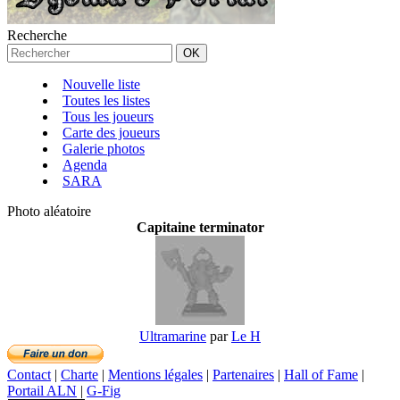
Recherche
Nouvelle liste
Toutes les listes
Tous les joueurs
Carte des joueurs
Galerie photos
Agenda
SARA
Photo aléatoire
Capitaine terminator
Ultramarine
par
Le H
Contact
|
Charte
|
Mentions légales
|
Partenaires
|
Hall of Fame
|
Portail ALN
|
G-Fig