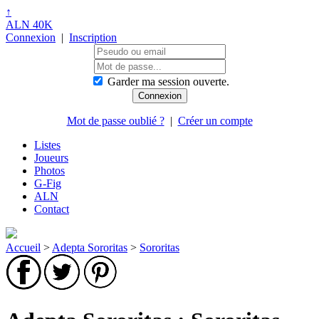
↑
ALN 40K
Connexion
|
Inscription
Garder ma session ouverte.
Mot de passe oublié ?
|
Créer un compte
Listes
Joueurs
Photos
G-Fig
ALN
Contact
Accueil
>
Adepta Sororitas
>
Sororitas