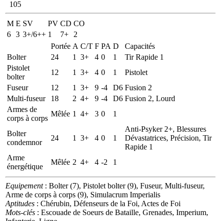
105
M
E
SV
PV
CD
CO
6
3
3+/6++
1
7+
2
Portée
A
C/T
F
PA
D
Capacités
Bolter
24
1
3+
4
0
1
Tir Rapide 1
Pistolet
12
1
3+
4
0
1
Pistolet
bolter
Fuseur
12
1
3+
9
-4
D6
Fusion 2
Multi-fuseur
18
2
4+
9
-4
D6
Fusion 2, Lourd
Armes de
Mêlée
1
4+
3
0
1
corps à corps
Anti-Psyker 2+, Blessures
Bolter
24
1
3+
4
0
1
Dévastatrices, Précision, Tir
condemnor
Rapide 1
Arme
Mêlée
2
4+
4
-2
1
énergétique
Equipement
: Bolter (7), Pistolet bolter (9), Fuseur, Multi-fuseur,
Arme de corps à corps (9), Simulacrum Imperialis
Aptitudes
: Chérubin, Défenseurs de la Foi, Actes de Foi
Mots-clés
: Escouade de Soeurs de Bataille, Grenades, Imperium,