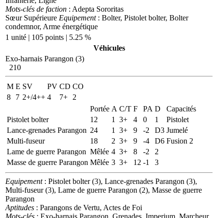
Infanterie, Ligne
Mots-clés de faction
: Adepta Sororitas
Sœur Supérieure
Equipement
: Bolter, Pistolet bolter, Bolter
condemnor, Arme énergétique
1 unité | 105 points | 5.25 %
Véhicules
Exo-harnais Parangon (3)
210
M
E
SV
PV
CD
CO
8
7
2+/4++
4
7+
2
Portée
A
C/T
F
PA
D
Capacités
Pistolet bolter
12
1
3+
4
0
1
Pistolet
Lance-grenades Parangon
24
1
3+
9
-2
D3
Jumelé
Multi-fuseur
18
2
3+
9
-4
D6
Fusion 2
Lame de guerre Parangon
Mêlée
4
3+
8
-2
2
Masse de guerre Parangon
Mêlée
3
3+
12
-1
3
Equipement
: Pistolet bolter (3), Lance-grenades Parangon (3),
Multi-fuseur (3), Lame de guerre Parangon (2), Masse de guerre
Parangon
Aptitudes
: Parangons de Vertu, Actes de Foi
Mots-clés
: Exo-harnais Parangon, Grenades, Imperium, Marcheur,