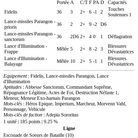
Portée
A
C/T
F
PA
D
Capacités
Touches
Fidelis
36
3
2+
6
-1
2
Soutenues 1
Lance-missiles Parangon -
36
2
2+
9
-2
D6
prioris
Lance-missiles Parangon -
36
2D6
2+
4
0
1
Déflagration
sanctorum
Lance d'Illumination -
Blessures
Mêlée
5
2+
8
-2
3
Frappe
Dévastatrices
Lance d'Illumination -
Blessures
Mêlée
10
2+
5
-1
1
Balayage
Dévastatrices
Equipement
: Fidelis, Lance-missiles Parangon, Lance
d'Illumination
Aptitudes
: Abbesse Sanctorum, Commandant Suprême,
Répugnance Légitime, Actes de Foi, Destruction Néfaste 1,
Meneur, Meneur Exo-harnais Parangon
Mots-clés
: Héros Epique, Imperium, Marcheur, Morvenn Vahl,
Personnage, Vehicule
Mots-clés de faction
: Adepta Sororitas
1 unité | 185 points | 9.25 %
Ligne
Escouade de Soeurs de Bataille (10)