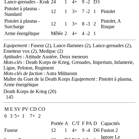
Lance-grenades - Krak
24
1
4+
9
-2
D3
Pistolet à plasma -
12
1
3+
7
-2
1
Pistolet
Standard
Pistolet à plasma -
Pistolet, A
12
1
3+
8
-3
2
Surcharge
Risque
Arme énergétique
Mêlée
2
4+
4
-2
1
Equipement
: Fuseur (2), Lance-flammes (2), Lance-grenades (2),
Emetteur vox (2), Medipac (2)
Aptitudes
: Attitude Austère, Deux meneurs
Mots-clés
: Death Korps de Krieg, Grenades, Imperium, Infanterie,
Ligne, Peloton, Regiment
Mots-clés de faction
: Astra Militarum
Maître du Guet de la Death Korps
Equipement
: Pistolet à plasma,
Arme énergétique
Death Korps de Krieg (20)
145
M
E
SV
PV
CD
CO
6
3
5+
1
7+
2
Portée
A
C/T
F
PA
D
Capacités
Fuseur
12
1
4+
9
-4
D6
Fusion 2
Ignore Le