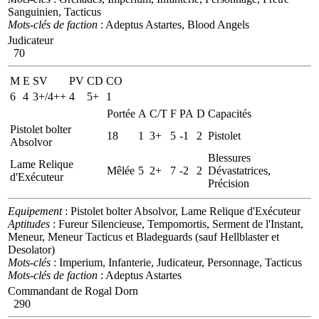
Sanguinien, Tacticus
Mots-clés de faction
: Adeptus Astartes, Blood Angels
Judicateur
70
M
E
SV
PV
CD
CO
6
4
3+/4++
4
5+
1
Portée
A
C/T
F
PA
D
Capacités
Pistolet bolter
18
1
3+
5
-1
2
Pistolet
Absolvor
Blessures
Lame Relique
Mêlée
5
2+
7
-2
2
Dévastatrices,
d'Exécuteur
Précision
Equipement
: Pistolet bolter Absolvor, Lame Relique d'Exécuteur
Aptitudes
: Fureur Silencieuse, Tempomortis, Serment de l'Instant,
Meneur, Meneur Tacticus et Bladeguards (sauf Hellblaster et
Desolator)
Mots-clés
: Imperium, Infanterie, Judicateur, Personnage, Tacticus
Mots-clés de faction
: Adeptus Astartes
Commandant de Rogal Dorn
290