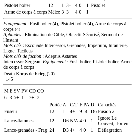
Pistolet bolter
12
1
3+
4
0
1
Pistolet
Arme de corps à corps
Mêlée
3
3+
4
0
1
Equipement
: Fusil bolter (4), Pistolet bolter (4), Arme de corps à
corps (4)
Aptitudes
: Élimination de Cible, Objectif Sécurisé, Serment de
l'Instant
Mots-clés
: Escouade Intercessor, Grenades, Imperium, Infanterie,
Ligne, Tacticus
Mots-clés de faction
: Adeptus Astartes
Intercessor Sergeant
Equipement
: Fusil bolter, Pistolet bolter, Arme
de corps à corps
Death Korps de Krieg (20)
145
M
E
SV
PV
CD
CO
6
3
5+
1
7+
2
Portée
A
C/T
F
PA
D
Capacités
Fuseur
12
1
4+
9
-4
D6
Fusion 2
Ignore Le
Lance-flammes
12
D6
N/A
4
0
1
Couvert, Torrent
Lance-grenades - Frag
24
D3
4+
4
0
1
Déflagration