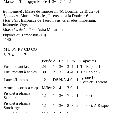
Masse de Taurogryn
Mêlée
4
3+
7
-1
2
Equipement
: Masse de Taurogryn (6), Bouclier de Brute (6)
Aptitudes
: Mur de Muscles, Insensible à la Douleur 6+
Mots-clés
: Escouade de Taurogryns, Grenades, Imperium,
Infanterie, Ogryn
Mots-clés de faction
: Astra Militarum
Pupilles du Tempestus (10)
140
M
E
SV
PV
CD
CO
6
3
4+
1
7+
1
Portée
A
C/T
F
PA
D
Capacités
Fusil radiant laser
24
1
3+
3
-1
1
Tir Rapide 1
Fusil radiant à salves
30
2
3+
4
-1
1
Tir Rapide 2
Ignore Le
Lance-flammes
12
D6
N/A
4
0
1
Couvert, Torrent
Arme de corps à corps
Mêlée
2
4+
3
0
1
Pistolet à plasma -
12
1
3+
7
-2
1
Pistolet
Standard
Pistolet à plasma -
12
1
3+
8
-3
2
Pistolet, A Risque
Surcharge