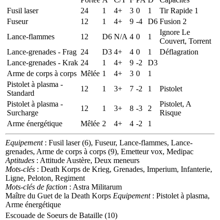
Fusil laser
24
1
4+
3
0
1
Tir Rapide 1
Fuseur
12
1
4+
9
-4
D6
Fusion 2
Ignore Le
Lance-flammes
12
D6
N/A
4
0
1
Couvert, Torrent
Lance-grenades - Frag
24
D3
4+
4
0
1
Déflagration
Lance-grenades - Krak
24
1
4+
9
-2
D3
Arme de corps à corps
Mêlée
1
4+
3
0
1
Pistolet à plasma -
12
1
3+
7
-2
1
Pistolet
Standard
Pistolet à plasma -
Pistolet, A
12
1
3+
8
-3
2
Surcharge
Risque
Arme énergétique
Mêlée
2
4+
4
-2
1
Equipement
: Fusil laser (6), Fuseur, Lance-flammes, Lance-
grenades, Arme de corps à corps (9), Emetteur vox, Medipac
Aptitudes
: Attitude Austère, Deux meneurs
Mots-clés
: Death Korps de Krieg, Grenades, Imperium, Infanterie,
Ligne, Peloton, Regiment
Mots-clés de faction
: Astra Militarum
Maître du Guet de la Death Korps
Equipement
: Pistolet à plasma,
Arme énergétique
Escouade de Soeurs de Bataille (10)