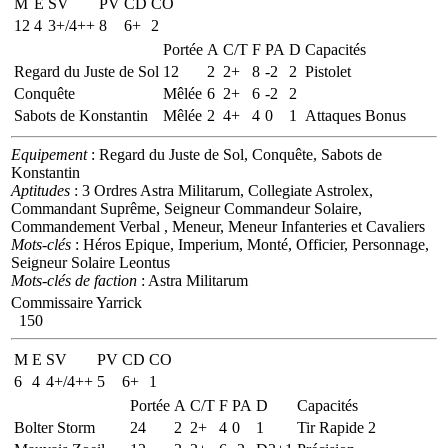
M
E
SV
PV
CD
CO
12
4
3+/4++
8
6+
2
Portée
A
C/T
F
PA
D
Capacités
Regard du Juste de Sol
12
2
2+
8
-2
2
Pistolet
Conquête
Mêlée
6
2+
6
-2
2
Sabots de Konstantin
Mêlée
2
4+
4
0
1
Attaques Bonus
Equipement
: Regard du Juste de Sol, Conquête, Sabots de
Konstantin
Aptitudes
: 3 Ordres Astra Militarum, Collegiate Astrolex,
Commandant Suprême, Seigneur Commandeur Solaire,
Commandement Verbal , Meneur, Meneur Infanteries et Cavaliers
Mots-clés
: Héros Epique, Imperium, Monté, Officier, Personnage,
Seigneur Solaire Leontus
Mots-clés de faction
: Astra Militarum
Commissaire Yarrick
150
M
E
SV
PV
CD
CO
6
4
4+/4++
5
6+
1
Portée
A
C/T
F
PA
D
Capacités
Bolter Storm
24
2
2+
4
0
1
Tir Rapide 2