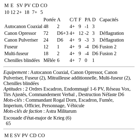
M
E
SV
PV
CD
CO
10
12
2+
18
7+
5
Portée
A
C/T
F
PA
D
Capacités
Autocanon Coaxial
48
2
4+
9
-1
3
Canon Opressor
72
D6+3
4+
12
-2
3
Déflagration
Canon Pulveriser
24
D6
4+
9
-3
3
Déflagration
Fuseur
12
1
4+
9
-4
D6
Fusion 2
Multi-fuseur
18
2
4+
9
-4
D6
Fusion 2
Chenilles blindées
Mêlée
6
4+
7
0
1
Equipement
: Autocanon Coaxial, Canon Opressor, Canon
Pulveriser, Fuseur (2), Mitrailleuse additionnelle, Multi-fuseur (2),
Chenilles blindées
Aptitudes
: 2 Ordres Escadron, Endommagé 1-6 PV, Réseau Vox,
Tirs Ajustés, Commandement Verbal , Destruction Néfaste D6
Mots-clés
: Commandant Rogal Dorn, Escadron, Fumée,
Imperium, Officier, Personnage, Véhicule
Mots-clés de faction
: Astra Militarum
Escouade d'état-major de Krieg (6)
65
M
E
SV
PV
CD
CO