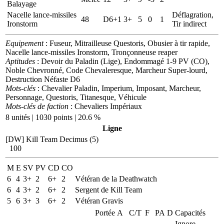
Balayage
Nacelle lance-missiles
Déflagration,
48
D6+1
3+
5
0
1
Ironstorm
Tir indirect
Equipement
: Fuseur, Mitrailleuse Questoris, Obusier à tir rapide,
Nacelle lance-missiles Ironstorm, Tronçonneuse reaper
Aptitudes
: Devoir du Paladin (Lige), Endommagé 1-9 PV (CO),
Noble Chevronné, Code Chevaleresque, Marcheur Super-lourd,
Destruction Néfaste D6
Mots-clés
: Chevalier Paladin, Imperium, Imposant, Marcheur,
Personnage, Questoris, Titanesque, Véhicule
Mots-clés de faction
: Chevaliers Impériaux
8 unités | 1030 points | 20.6 %
Ligne
[DW] Kill Team Decimus (5)
100
M
E
SV
PV
CD
CO
6
4
3+
2
6+
2
Vétéran de la Deathwatch
6
4
3+
2
6+
2
Sergent de Kill Team
5
6
3+
3
6+
2
Vétéran Gravis
Portée
A
C/T
F
PA
D
Capacités
Ignore