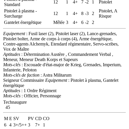
12
1
4+
7
-2
1
Pistolet
Standard
Pistolet à plasma -
Pistolet, A
12
1
4+
8
-3
2
Surcharge
Risque
Gantelet énergétique
Mêlée
3
4+
6
-2
2
Equipement
: Fusil laser (2), Pistolet laser (2), Lance-grenades,
Pistolet bolter, Arme de corps à corps (4), Arme énergétique,
Contre-agents Alchemyk, Etendard régimentaire, Servo-scribes,
Vox de Maître
Aptitudes
: Détermination Austère , Commandement Verbal ,
Meneur, Meneur Death Korps et Sapeurs
Mots-clés
: Escouade d'état-major de Krieg, Grenades, Imperium,
Infanterie, Peloton
Mots-clés de faction
: Astra Militarum
Seigneur Commissaire
Equipement
: Pistolet à plasma, Gantelet
énergétique
Aptitudes
: 1 Ordre Régiment
Mots-clés
: Officier, Personnage
Technaugure
45
M
E
SV
PV
CD
CO
6
4
3+/5++
3
7+
1