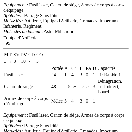
Equipement
: Fusil laser, Canon de siège, Armes de corps à corps
d'équipage
Aptitudes
: Barrage Sans Pitié
Mots-clés
: Artillerie, Equipe d'Artillerie, Grenades, Imperium,
Infanterie, Regiment
Mots-clés de faction
: Astra Militarum
Equipe d'Artillerie
95
M
E
SV
PV
CD
CO
3
7
3+
10
7+
3
Portée
A
C/T
F
PA
D
Capacités
Fusil laser
24
1
4+
3
0
1
Tir Rapide 1
Déflagration,
Canon de siège
48
D6
5+
12
-2
3
Tir Indirect,
Lourd
Armes de corps à corps
Mêlée
3
4+
3
0
1
d'équipage
Equipement
: Fusil laser, Canon de siège, Armes de corps à corps
d'équipage
Aptitudes
: Barrage Sans Pitié
Mots-clés
: Artillerie, Equipe d'Artillerie, Grenades, Imperium,