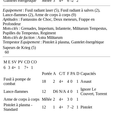
Gantelet énergétique
Mêlée
3
4+
6
-2
2
Equipement
: Fusil radiant laser (5), Fusil radiant à salves (2),
Lance-flammes (2), Arme de corps à corps (9)
Aptitudes
: Fantassins de Choc, Deux meneurs, Frappe en
Profondeur
Mots-clés
: Grenades, Imperium, Infanterie, Militarum Tempestus,
Pupilles du Tempestus, Regiment
Mots-clés de faction
: Astra Militarum
Tempestor
Equipement
: Pistolet à plasma, Gantelet énergétique
Sapeurs de Krieg (5)
60
M
E
SV
PV
CD
CO
6
3
4+
1
7+
1
Portée
A
C/T
F
PA
D
Capacités
Fusil à pompe de
18
2
4+
4
0
1
Assaut
combat
Ignore Le
Lance-flammes
12
D6
N/A
4
0
1
Couvert, Torrent
Arme de corps à corps
Mêlée
2
4+
3
0
1
Pistolet à plasma -
12
1
4+
7
-2
1
Pistolet
Standard