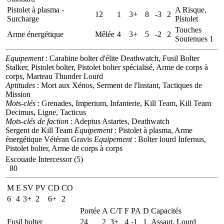
Pistolet à plasma -
A Risque,
12
1
3+
8
-3
2
Surcharge
Pistolet
Touches
Arme énergétique
Mêlée
4
3+
5
-2
2
Soutenues 1
Equipement
: Carabine bolter d'élite Deathwatch, Fusil Bolter
Stalker, Pistolet bolter, Pistolet bolter spécialisé, Arme de corps à
corps, Marteau Thunder Lourd
Aptitudes
: Mort aux Xénos, Serment de l'Instant, Tactiques de
Mission
Mots-clés
: Grenades, Imperium, Infanterie, Kill Team, Kill Team
Decimus, Ligne, Tacticus
Mots-clés de faction
: Adeptus Astartes, Deathwatch
Sergent de Kill Team
Equipement
: Pistolet à plasma, Arme
énergétique
Vétéran Gravis
Equipement
: Bolter lourd Infernus,
Pistolet bolter, Arme de corps à corps
Escouade Intercessor (5)
80
M
E
SV
PV
CD
CO
6
4
3+
2
6+
2
Portée
A
C/T
F
PA
D
Capacités
Fusil bolter
24
2
3+
4
-1
1
Assaut, Lourd