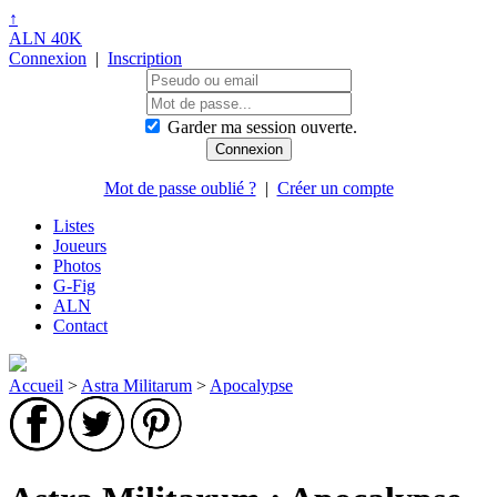
↑
ALN 40K
Connexion
|
Inscription
Garder ma session ouverte.
Mot de passe oublié ?
|
Créer un compte
Listes
Joueurs
Photos
G-Fig
ALN
Contact
Accueil
>
Astra Militarum
>
Apocalypse