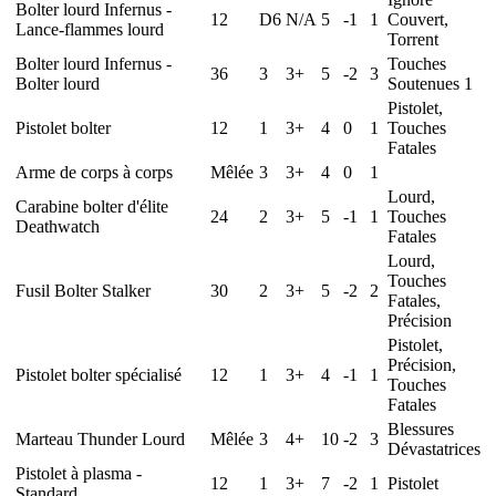
Bolter lourd Infernus -
12
D6
N/A
5
-1
1
Couvert,
Lance-flammes lourd
Torrent
Bolter lourd Infernus -
Touches
36
3
3+
5
-2
3
Bolter lourd
Soutenues 1
Pistolet,
Pistolet bolter
12
1
3+
4
0
1
Touches
Fatales
Arme de corps à corps
Mêlée
3
3+
4
0
1
Lourd,
Carabine bolter d'élite
24
2
3+
5
-1
1
Touches
Deathwatch
Fatales
Lourd,
Touches
Fusil Bolter Stalker
30
2
3+
5
-2
2
Fatales,
Précision
Pistolet,
Précision,
Pistolet bolter spécialisé
12
1
3+
4
-1
1
Touches
Fatales
Blessures
Marteau Thunder Lourd
Mêlée
3
4+
10
-2
3
Dévastatrices
Pistolet à plasma -
12
1
3+
7
-2
1
Pistolet
Standard