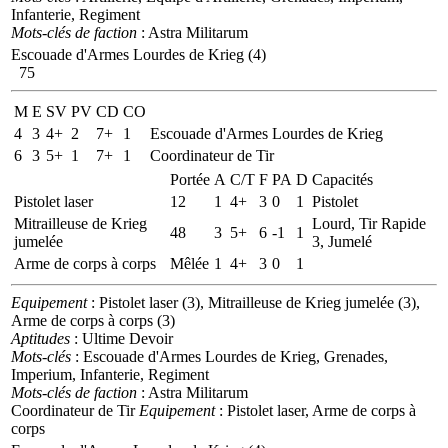
Infanterie, Regiment
Mots-clés de faction
: Astra Militarum
Escouade d'Armes Lourdes de Krieg (4)
75
M
E
SV
PV
CD
CO
4
3
4+
2
7+
1
Escouade d'Armes Lourdes de Krieg
6
3
5+
1
7+
1
Coordinateur de Tir
Portée
A
C/T
F
PA
D
Capacités
Pistolet laser
12
1
4+
3
0
1
Pistolet
Mitrailleuse de Krieg
Lourd, Tir Rapide
48
3
5+
6
-1
1
jumelée
3, Jumelé
Arme de corps à corps
Mêlée
1
4+
3
0
1
Equipement
: Pistolet laser (3), Mitrailleuse de Krieg jumelée (3),
Arme de corps à corps (3)
Aptitudes
: Ultime Devoir
Mots-clés
: Escouade d'Armes Lourdes de Krieg, Grenades,
Imperium, Infanterie, Regiment
Mots-clés de faction
: Astra Militarum
Coordinateur de Tir
Equipement
: Pistolet laser, Arme de corps à
corps