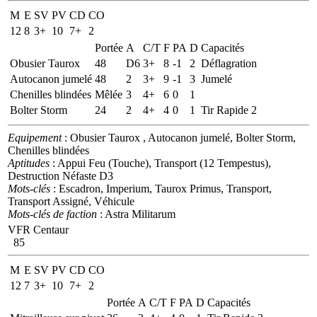
M
E
SV
PV
CD
CO
12
8
3+
10
7+
2
Portée
A
C/T
F
PA
D
Capacités
Obusier Taurox
48
D6
3+
8
-1
2
Déflagration
Autocanon jumelé
48
2
3+
9
-1
3
Jumelé
Chenilles blindées
Mêlée
3
4+
6
0
1
Bolter Storm
24
2
4+
4
0
1
Tir Rapide 2
Equipement
: Obusier Taurox , Autocanon jumelé, Bolter Storm,
Chenilles blindées
Aptitudes
: Appui Feu (Touche), Transport (12 Tempestus),
Destruction Néfaste D3
Mots-clés
: Escadron, Imperium, Taurox Primus, Transport,
Transport Assigné, Véhicule
Mots-clés de faction
: Astra Militarum
VFR Centaur
85
M
E
SV
PV
CD
CO
12
7
3+
10
7+
2
Portée
A
C/T
F
PA
D
Capacités