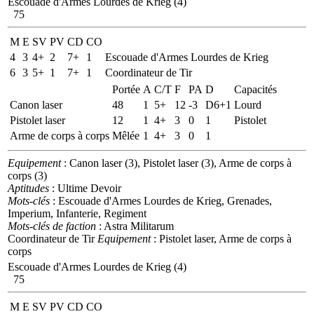
Escouade d'Armes Lourdes de Krieg (4)
75
M
E
SV
PV
CD
CO
4
3
4+
2
7+
1
Escouade d'Armes Lourdes de Krieg
6
3
5+
1
7+
1
Coordinateur de Tir
Portée
A
C/T
F
PA
D
Capacités
Canon laser
48
1
5+
12
-3
D6+1
Lourd
Pistolet laser
12
1
4+
3
0
1
Pistolet
Arme de corps à corps
Mêlée
1
4+
3
0
1
Equipement
: Canon laser (3), Pistolet laser (3), Arme de corps à
corps (3)
Aptitudes
: Ultime Devoir
Mots-clés
: Escouade d'Armes Lourdes de Krieg, Grenades,
Imperium, Infanterie, Regiment
Mots-clés de faction
: Astra Militarum
Coordinateur de Tir
Equipement
: Pistolet laser, Arme de corps à
corps
Escouade d'Armes Lourdes de Krieg (4)
75
M
E
SV
PV
CD
CO