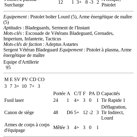
12
1
3+
8
-3
2
Surcharge
Pistolet
Equipement
: Pistolet bolter Lourd (5), Arme énergétique de maître
(5)
Aptitudes
: Bladeguards, Serment de l'Instant
Mots-clés
: Escouade de Vétérans Bladeguard, Grenades,
Imperium, Infanterie, Tacticus
Mots-clés de faction
: Adeptus Astartes
Sergent Vétéran Bladeguard
Equipement
: Pistolet à plasma, Arme
énergétique de maître
Equipe d'Artillerie
95
M
E
SV
PV
CD
CO
3
7
3+
10
7+
3
Portée
A
C/T
F
PA
D
Capacités
Fusil laser
24
1
4+
3
0
1
Tir Rapide 1
Déflagration,
Canon de siège
48
D6
5+
12
-2
3
Tir Indirect,
Lourd
Armes de corps à corps
Mêlée
3
4+
3
0
1
d'équipage