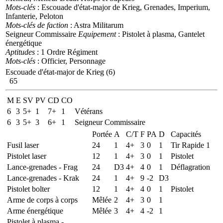
Mots-clés
: Escouade d'état-major de Krieg, Grenades, Imperium,
Infanterie, Peloton
Mots-clés de faction
: Astra Militarum
Seigneur Commissaire
Equipement
: Pistolet à plasma, Gantelet
énergétique
Aptitudes
: 1 Ordre Régiment
Mots-clés
: Officier, Personnage
Escouade d'état-major de Krieg (6)
65
M
E
SV
PV
CD
CO
6
3
5+
1
7+
1
Vétérans
6
3
5+
3
6+
1
Seigneur Commissaire
Portée
A
C/T
F
PA
D
Capacités
Fusil laser
24
1
4+
3
0
1
Tir Rapide 1
Pistolet laser
12
1
4+
3
0
1
Pistolet
Lance-grenades - Frag
24
D3
4+
4
0
1
Déflagration
Lance-grenades - Krak
24
1
4+
9
-2
D3
Pistolet bolter
12
1
4+
4
0
1
Pistolet
Arme de corps à corps
Mêlée
2
4+
3
0
1
Arme énergétique
Mêlée
3
4+
4
-2
1
Pistolet à plasma -