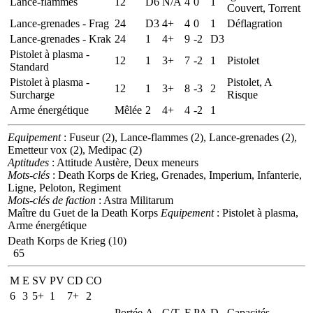
Lance-flammes
12
D6
N/A
4
0
1
Couvert, Torrent
Lance-grenades - Frag
24
D3
4+
4
0
1
Déflagration
Lance-grenades - Krak
24
1
4+
9
-2
D3
Pistolet à plasma -
12
1
3+
7
-2
1
Pistolet
Standard
Pistolet à plasma -
Pistolet, A
12
1
3+
8
-3
2
Surcharge
Risque
Arme énergétique
Mêlée
2
4+
4
-2
1
Equipement
: Fuseur (2), Lance-flammes (2), Lance-grenades (2),
Emetteur vox (2), Medipac (2)
Aptitudes
: Attitude Austère, Deux meneurs
Mots-clés
: Death Korps de Krieg, Grenades, Imperium, Infanterie,
Ligne, Peloton, Regiment
Mots-clés de faction
: Astra Militarum
Maître du Guet de la Death Korps
Equipement
: Pistolet à plasma,
Arme énergétique
Death Korps de Krieg (10)
65
M
E
SV
PV
CD
CO
6
3
5+
1
7+
2
Portée
A
C/T
F
PA
D
Capacités