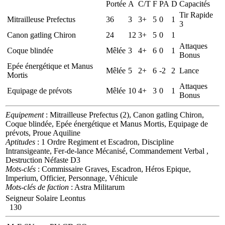
Portée
A
C/T
F
PA
D
Capacités
Tir Rapide
Mitrailleuse Prefectus
36
3
3+
5
0
1
3
Canon gatling Chiron
24
12
3+
5
0
1
Attaques
Coque blindée
Mêlée
3
4+
6
0
1
Bonus
Epée énergétique et Manus
Mêlée
5
2+
6
-2
2
Lance
Mortis
Attaques
Equipage de prévots
Mêlée
10
4+
3
0
1
Bonus
Equipement
: Mitrailleuse Prefectus (2), Canon gatling Chiron,
Coque blindée, Epée énergétique et Manus Mortis, Equipage de
prévots, Proue Aquiline
Aptitudes
: 1 Ordre Regiment et Escadron, Discipline
Intransigeante, Fer-de-lance Mécanisé, Commandement Verbal ,
Destruction Néfaste D3
Mots-clés
: Commissaire Graves, Escadron, Héros Epique,
Imperium, Officier, Personnage, Véhicule
Mots-clés de faction
: Astra Militarum
Seigneur Solaire Leontus
130