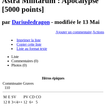
Astra Militarum : Apocalypse
[5000 points]
par
Dariusledragon
- modifiée le 13 Mai
Ajouter un commentaire
Actions
Imprimer la liste
Copier cette liste
Liste au format texte
Liste
Commentaires (
0
)
Photos (0)
Héros épiques
Commissaire Graves
110
M
E
SV
PV
CD
CO
12
8
3+/4++
12
6+
5