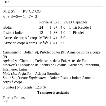
105
M
E
SV
PV
CD
CO
6
3
3+/6++
1
7+
2
Portée
A
C/T
F
PA
D
Capacités
Bolter
24
1
3+
4
0
1
Tir Rapide 1
Pistolet bolter
12
1
3+
4
0
1
Pistolet
Armes de corps à corps
Mêlée
1
4+
3
0
1
Arme de corps à corps
Mêlée
1
4+
3
0
1
Equipement
: Bolter (9), Pistolet bolter (9), Arme de corps à corps
(9)
Aptitudes
: Chérubin, Défenseurs de la Foi, Actes de Foi
Mots-clés
: Escouade de Soeurs de Bataille, Grenades, Imperium,
Infanterie, Ligne
Mots-clés de faction
: Adepta Sororitas
Sœur Supérieure
Equipement
: Bolter, Pistolet bolter, Arme de
corps à corps
6 unités | 640 points | 12.8 %
Transports assignés
Taurox Primus
90