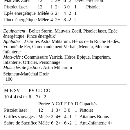
Mauvais Zoeil
12
2
2+
6
-2
D3+1
Précision
Pistolet laser
12
1
2+
3
0
1
Pistolet
Epée énergétique
Mêlée
6
2+
4
-2
1
Pince énergétique
Mêlée
4
2+
8
-2
2
Equipement
: Bolter Storm, Mauvais Zoeil, Pistolet laser, Epée
énergétique, Pince énergétik'
Aptitudes
: 2 Ordres Astra Militarum, Héros de la Ruche Hadès,
Volonté de Fer, Commandement Verbal , Meneur, Meneur
Infanterie
Mots-clés
: Commissaire Yarrick, Héros Epique, Imperium,
Infanterie, Officier, Personnage
Mots-clés de faction
: Astra Militarum
Seigneur-Maréchal Dreir
100
M
E
SV
PV
CD
CO
10
4
4+/4++
6
7+
2
Portée
A
C/T
F
PA
D
Capacités
Pistolet laser
12
1
3+
3
0
1
Pistolet
Griffes sauvages
Mêlée
2
4+
4
-1
1
Attaques Bonus
Sabre de Sacrifice
Mêlée
6
2+
6
-2
1
Anti-Infanterie 4+