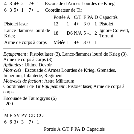
4
3
4+
2
7+
1
Escouade d'Armes Lourdes de Krieg
6
3
5+
1
7+
1
Coordinateur de Tir
Portée
A
C/T
F
PA
D
Capacités
Pistolet laser
12
1
4+
3
0
1
Pistolet
Lance-flammes lourd de
Ignore Couvert,
18
D6
N/A
5
-1
2
Krieg
Torrent
Arme de corps à corps
Mêlée
1
4+
3
0
1
Equipement
: Pistolet laser (3), Lance-flammes lourd de Krieg (3),
Arme de corps à corps (3)
Aptitudes
: Ultime Devoir
Mots-clés
: Escouade d'Armes Lourdes de Krieg, Grenades,
Imperium, Infanterie, Regiment
Mots-clés de faction
: Astra Militarum
Coordinateur de Tir
Equipement
: Pistolet laser, Arme de corps à
corps
Escouade de Taurogryns (6)
200
M
E
SV
PV
CD
CO
6
6
3+
3
7+
1
Portée
A
C/T
F
PA
D
Capacités