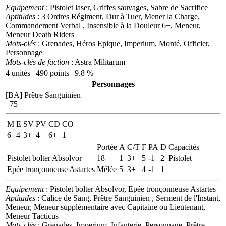
Equipement
: Pistolet laser, Griffes sauvages, Sabre de Sacrifice
Aptitudes
: 3 Ordres Régiment, Dur à Tuer, Mener la Charge,
Commandement Verbal , Insensible à la Douleur 6+, Meneur,
Meneur Death Riders
Mots-clés
: Grenades, Héros Epique, Imperium, Monté, Officier,
Personnage
Mots-clés de faction
: Astra Militarum
4 unités | 490 points | 9.8 %
Personnages
[BA] Prêtre Sanguinien
75
M
E
SV
PV
CD
CO
6
4
3+
4
6+
1
Portée
A
C/T
F
PA
D
Capacités
Pistolet bolter Absolvor
18
1
3+
5
-1
2
Pistolet
Epée tronçonneuse Astartes
Mêlée
5
3+
4
-1
1
Equipement
: Pistolet bolter Absolvor, Epée tronçonneuse Astartes
Aptitudes
: Calice de Sang, Prêtre Sanguinien , Serment de l'Instant,
Meneur, Meneur supplémentaire avec Capitaine ou Lieutenant,
Meneur Tacticus
Mots-clés
: Grenades, Imperium, Infanterie, Personnage, Prêtre