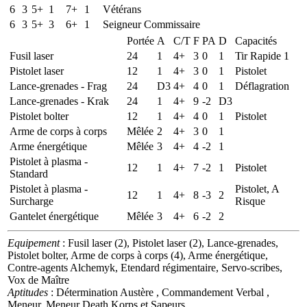
6
3
5+
1
7+
1
Vétérans
6
3
5+
3
6+
1
Seigneur Commissaire
Portée
A
C/T
F
PA
D
Capacités
Fusil laser
24
1
4+
3
0
1
Tir Rapide 1
Pistolet laser
12
1
4+
3
0
1
Pistolet
Lance-grenades - Frag
24
D3
4+
4
0
1
Déflagration
Lance-grenades - Krak
24
1
4+
9
-2
D3
Pistolet bolter
12
1
4+
4
0
1
Pistolet
Arme de corps à corps
Mêlée
2
4+
3
0
1
Arme énergétique
Mêlée
3
4+
4
-2
1
Pistolet à plasma -
12
1
4+
7
-2
1
Pistolet
Standard
Pistolet à plasma -
Pistolet, A
12
1
4+
8
-3
2
Surcharge
Risque
Gantelet énergétique
Mêlée
3
4+
6
-2
2
Equipement
: Fusil laser (2), Pistolet laser (2), Lance-grenades,
Pistolet bolter, Arme de corps à corps (4), Arme énergétique,
Contre-agents Alchemyk, Etendard régimentaire, Servo-scribes,
Vox de Maître
Aptitudes
: Détermination Austère , Commandement Verbal ,
Meneur, Meneur Death Korps et Sapeurs