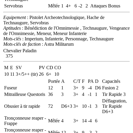
Servobras
Mêlée
1
4+
6
-2
2
Attaques Bonus
Equipement
: Pistolet Archeotechnologique, Hache de
Technaugure, Servobras
Aptitudes
: Bénédiction de l'Omnimessie , Technaugure, Vengeance
de l'Omnimessie, Meneur, Meneur Infanterie
Mots-clés
: Imperium, Infanterie, Personnage, Technaugure
Mots-clés de faction
: Astra Militarum
Chevalier Paladin
375
M
E
SV
PV
CD
CO
10
11
3+/5++ (tir)
26
6+
10
Portée
A
C/T
F
PA
D
Capacités
Fuseur
12
1
3+
9
-4
D6
Fusion 2
Mitrailleuse Questoris
36
3
3+
4
-1
1
Tir Rapide 3
Déflagration,
Obusier à tir rapide
72
D6+3
3+
10
-1
3
Tir Rapide
D6+3
Tronçonneuse reaper -
Mêlée
4
3+
14
-4
6
Frappe
Tronçonneuse reaper -
Mêlée
12
3+
9
-3
2