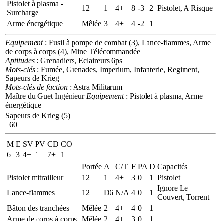
Pistolet à plasma -
12
1
4+
8
-3
2
Pistolet, A Risque
Surcharge
Arme énergétique
Mêlée
3
4+
4
-2
1
Equipement
: Fusil à pompe de combat (3), Lance-flammes, Arme
de corps à corps (4), Mine Télécommandée
Aptitudes
: Grenadiers, Eclaireurs 6ps
Mots-clés
: Fumée, Grenades, Imperium, Infanterie, Regiment,
Sapeurs de Krieg
Mots-clés de faction
: Astra Militarum
Maître du Guet Ingénieur
Equipement
: Pistolet à plasma, Arme
énergétique
Sapeurs de Krieg (5)
60
M
E
SV
PV
CD
CO
6
3
4+
1
7+
1
Portée
A
C/T
F
PA
D
Capacités
Pistolet mitrailleur
12
1
4+
3
0
1
Pistolet
Ignore Le
Lance-flammes
12
D6
N/A
4
0
1
Couvert, Torrent
Bâton des tranchées
Mêlée
2
4+
4
0
1
Arme de corps à corps
Mêlée
2
4+
3
0
1