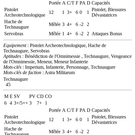
Portée
A
C/T
F
PA
D
Capacités
Pistolet
Pistolet, Blessures
12
1
3+
6
0
1
Archeotechnologique
Dévastatrices
Hache de
Mêlée
3
4+
6
-2
2
Technaugure
Servobras
Mêlée
1
4+
6
-2
2
Attaques Bonus
Equipement
: Pistolet Archeotechnologique, Hache de
Technaugure, Servobras
Aptitudes
: Bénédiction de l'Omnimessie , Technaugure, Vengeance
de l'Omnimessie, Meneur, Meneur Infanterie
Mots-clés
: Imperium, Infanterie, Personnage, Technaugure
Mots-clés de faction
: Astra Militarum
Technaugure
45
M
E
SV
PV
CD
CO
6
4
3+/5++
3
7+
1
Portée
A
C/T
F
PA
D
Capacités
Pistolet
Pistolet, Blessures
12
1
3+
6
0
1
Archeotechnologique
Dévastatrices
Hache de
Mêlée
3
4+
6
-2
2
Technaugure