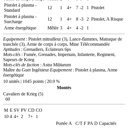
Pistolet à plasma -
12
1
4+
7
-2
1
Pistolet
Standard
Pistolet à plasma -
12
1
4+
8
-3
2
Pistolet, A Risque
Surcharge
Arme énergétique
Mêlée
3
4+
4
-2
1
Equipement
: Pistolet mitrailleur (3), Lance-flammes, Matraque de
tranchée (3), Arme de corps à corps, Mine Télécommandée
Aptitudes
: Grenadiers, Eclaireurs 6ps
Mots-clés
: Fumée, Grenades, Imperium, Infanterie, Regiment,
Sapeurs de Krieg
Mots-clés de faction
: Astra Militarum
Maître du Guet Ingénieur
Equipement
: Pistolet à plasma, Arme
énergétique
10 unités | 1045 points | 20.9 %
Montés
Cavaliers de Krieg (5)
60
M
E
SV
PV
CD
CO
10
4
4+
2
7+
1
Portée
A
C/T
F
PA
D
Capacités