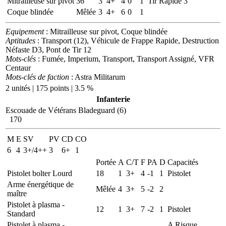
Mitrailleuse sur pivot
36
3
4+
4
0
1
Tir Rapide 3
Coque blindée
Mêlée
3
4+
6
0
1
Equipement
: Mitrailleuse sur pivot, Coque blindée
Aptitudes
: Transport (12), Véhicule de Frappe Rapide, Destruction
Néfaste D3, Pont de Tir 12
Mots-clés
: Fumée, Imperium, Transport, Transport Assigné, VFR
Centaur
Mots-clés de faction
: Astra Militarum
2 unités | 175 points | 3.5 %
Infanterie
Escouade de Vétérans Bladeguard (6)
170
M
E
SV
PV
CD
CO
6
4
3+/4++
3
6+
1
Portée
A
C/T
F
PA
D
Capacités
Pistolet bolter Lourd
18
1
3+
4
-1
1
Pistolet
Arme énergétique de
Mêlée
4
3+
5
-2
2
maître
Pistolet à plasma -
12
1
3+
7
-2
1
Pistolet
Standard
Pistolet à plasma -
A Risque,