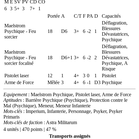
M
E
SV
PV
CD
CO
6
3
5+
3
7+
1
Portée
A
C/T
F
PA
D
Capacités
Déflagration,
Maelstrom
Blessures
Psychique - Feu
18
D6
3+
6
-2
1
Dévastatrices,
sorcier
Psychique
Déflagration,
Maelstrom
Blessures
Psychique - Feu
18
D6+1
3+
6
-2
2
Dévastatrices,
sorcier focalisé
Psychique, A
Risque
Pistolet laser
12
1
4+
3
0
1
Pistolet
Arme de Force
Mêlée
3
4+
6
-1
D3
Psychique
Equipement
: Maelstrom Psychique, Pistolet laser, Arme de Force
Aptitudes
: Barrière Psychique (Psychique), Protection contre le
Mal (Psychique), Meneur, Meneur Infanterie
Mots-clés
: Imperium, Infanterie, Personnage, Psyker, Psyker
Primaris
Mots-clés de faction
: Astra Militarum
4 unités | 470 points | 47 %
Transports assignés