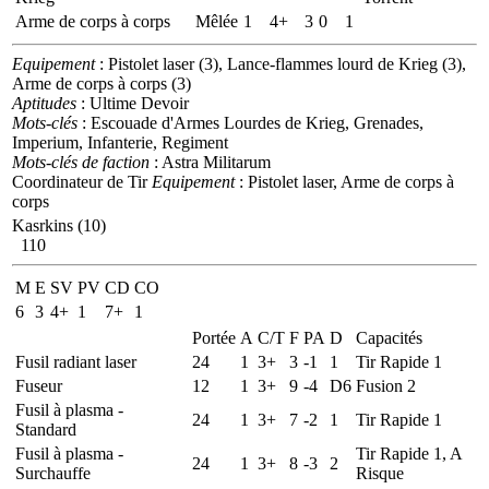
Arme de corps à corps
Mêlée
1
4+
3
0
1
Equipement
: Pistolet laser (3), Lance-flammes lourd de Krieg (3),
Arme de corps à corps (3)
Aptitudes
: Ultime Devoir
Mots-clés
: Escouade d'Armes Lourdes de Krieg, Grenades,
Imperium, Infanterie, Regiment
Mots-clés de faction
: Astra Militarum
Coordinateur de Tir
Equipement
: Pistolet laser, Arme de corps à
corps
Kasrkins (10)
110
M
E
SV
PV
CD
CO
6
3
4+
1
7+
1
Portée
A
C/T
F
PA
D
Capacités
Fusil radiant laser
24
1
3+
3
-1
1
Tir Rapide 1
Fuseur
12
1
3+
9
-4
D6
Fusion 2
Fusil à plasma -
24
1
3+
7
-2
1
Tir Rapide 1
Standard
Fusil à plasma -
Tir Rapide 1, A
24
1
3+
8
-3
2
Surchauffe
Risque