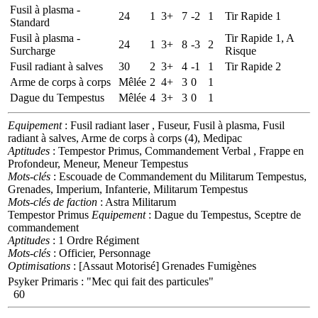
Fusil à plasma -
24
1
3+
7
-2
1
Tir Rapide 1
Standard
Fusil à plasma -
Tir Rapide 1, A
24
1
3+
8
-3
2
Surcharge
Risque
Fusil radiant à salves
30
2
3+
4
-1
1
Tir Rapide 2
Arme de corps à corps
Mêlée
2
4+
3
0
1
Dague du Tempestus
Mêlée
4
3+
3
0
1
Equipement
: Fusil radiant laser , Fuseur, Fusil à plasma, Fusil
radiant à salves, Arme de corps à corps (4), Medipac
Aptitudes
: Tempestor Primus, Commandement Verbal , Frappe en
Profondeur, Meneur, Meneur Tempestus
Mots-clés
: Escouade de Commandement du Militarum Tempestus,
Grenades, Imperium, Infanterie, Militarum Tempestus
Mots-clés de faction
: Astra Militarum
Tempestor Primus
Equipement
: Dague du Tempestus, Sceptre de
commandement
Aptitudes
: 1 Ordre Régiment
Mots-clés
: Officier, Personnage
Optimisations
: [Assaut Motorisé] Grenades Fumigènes
Psyker Primaris
:
"Mec qui fait des particules"
60