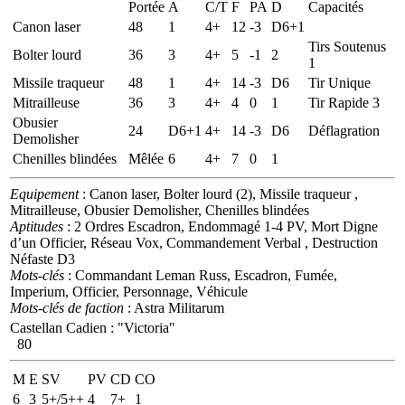
Portée
A
C/T
F
PA
D
Capacités
Canon laser
48
1
4+
12
-3
D6+1
Tirs Soutenus
Bolter lourd
36
3
4+
5
-1
2
1
Missile traqueur
48
1
4+
14
-3
D6
Tir Unique
Mitrailleuse
36
3
4+
4
0
1
Tir Rapide 3
Obusier
24
D6+1
4+
14
-3
D6
Déflagration
Demolisher
Chenilles blindées
Mêlée
6
4+
7
0
1
Equipement
: Canon laser, Bolter lourd (2), Missile traqueur ,
Mitrailleuse, Obusier Demolisher, Chenilles blindées
Aptitudes
: 2 Ordres Escadron, Endommagé 1-4 PV, Mort Digne
d’un Officier, Réseau Vox, Commandement Verbal , Destruction
Néfaste D3
Mots-clés
: Commandant Leman Russ, Escadron, Fumée,
Imperium, Officier, Personnage, Véhicule
Mots-clés de faction
: Astra Militarum
Castellan Cadien
:
"Victoria"
80
M
E
SV
PV
CD
CO
6
3
5+/5++
4
7+
1