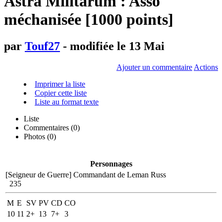
Astra Militarum : Asso
méchanisée [1000 points]
par
Touf27
- modifiée le 13 Mai
Ajouter un commentaire
Actions
Imprimer la liste
Copier cette liste
Liste au format texte
Liste
Commentaires (
0
)
Photos (0)
Personnages
[Seigneur de Guerre]
Commandant de Leman Russ
235
M
E
SV
PV
CD
CO
10
11
2+
13
7+
3