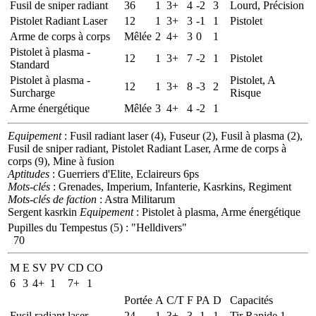
Fusil de sniper radiant
36
1
3+
4
-2
3
Lourd, Précision
Pistolet Radiant Laser
12
1
3+
3
-1
1
Pistolet
Arme de corps à corps
Mêlée
2
4+
3
0
1
Pistolet à plasma -
12
1
3+
7
-2
1
Pistolet
Standard
Pistolet à plasma -
Pistolet, A
12
1
3+
8
-3
2
Surcharge
Risque
Arme énergétique
Mêlée
3
4+
4
-2
1
Equipement
: Fusil radiant laser (4), Fuseur (2), Fusil à plasma (2),
Fusil de sniper radiant, Pistolet Radiant Laser, Arme de corps à
corps (9), Mine à fusion
Aptitudes
: Guerriers d'Elite, Eclaireurs 6ps
Mots-clés
: Grenades, Imperium, Infanterie, Kasrkins, Regiment
Mots-clés de faction
: Astra Militarum
Sergent kasrkin
Equipement
: Pistolet à plasma, Arme énergétique
Pupilles du Tempestus (5)
:
"Helldivers"
70
M
E
SV
PV
CD
CO
6
3
4+
1
7+
1
Portée
A
C/T
F
PA
D
Capacités
Fusil radiant laser
24
1
3+
3
-1
1
Tir Rapide 1