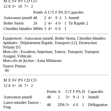
M
E
SV
PV
CD
CO
12
8
3+
10
7+
2
Portée
A
C/T
F
PA
D
Capacités
Autocanon jumelé
48
2
4+
9
-1
3
Jumelé
Bolter Storm
24
2
4+
4
0
1
Tir Rapide 2
Chenilles blindées
Mêlée
3
4+
6
0
1
Equipement
: Autocanon jumelé, Bolter Storm, Chenilles blindées
Aptitudes
: Déploiement Rapide, Transport (12), Destruction
Néfaste D3
Mots-clés
: Escadron, Imperium, Taurox, Transport, Transport
Assigné, Véhicule
Mots-clés de faction
: Astra Militarum
Taurox Primus
90
M
E
SV
PV
CD
CO
12
8
3+
10
7+
2
Portée
A
C/T
F
PA
D
Capacités
Autocanon jumelé
48
2
3+
9
-1
3
Jumelé
Lance-missiles Taurox -
48
2D6
3+
4
0
1
Déflagration
Frag