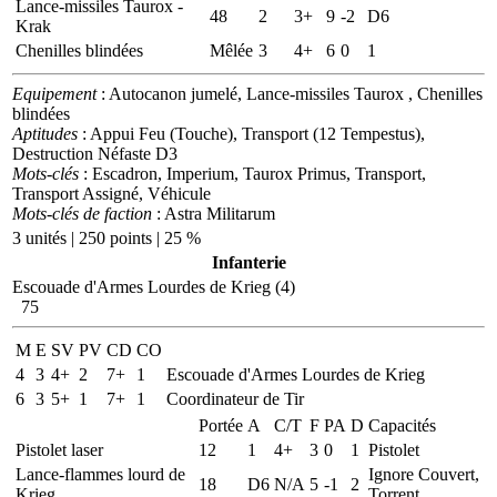
Lance-missiles Taurox -
48
2
3+
9
-2
D6
Krak
Chenilles blindées
Mêlée
3
4+
6
0
1
Equipement
: Autocanon jumelé, Lance-missiles Taurox , Chenilles
blindées
Aptitudes
: Appui Feu (Touche), Transport (12 Tempestus),
Destruction Néfaste D3
Mots-clés
: Escadron, Imperium, Taurox Primus, Transport,
Transport Assigné, Véhicule
Mots-clés de faction
: Astra Militarum
3 unités | 250 points | 25 %
Infanterie
Escouade d'Armes Lourdes de Krieg (4)
75
M
E
SV
PV
CD
CO
4
3
4+
2
7+
1
Escouade d'Armes Lourdes de Krieg
6
3
5+
1
7+
1
Coordinateur de Tir
Portée
A
C/T
F
PA
D
Capacités
Pistolet laser
12
1
4+
3
0
1
Pistolet
Lance-flammes lourd de
Ignore Couvert,
18
D6
N/A
5
-1
2
Krieg
Torrent