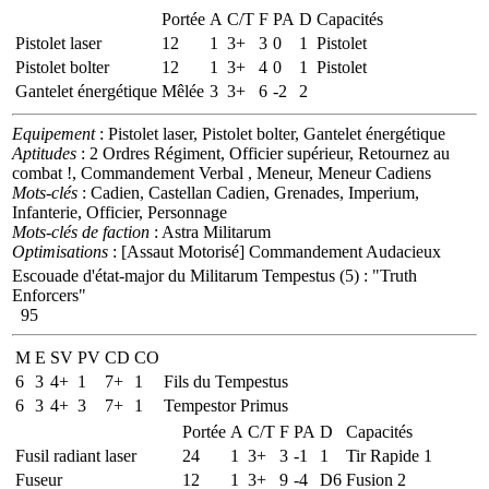
Portée
A
C/T
F
PA
D
Capacités
Pistolet laser
12
1
3+
3
0
1
Pistolet
Pistolet bolter
12
1
3+
4
0
1
Pistolet
Gantelet énergétique
Mêlée
3
3+
6
-2
2
Equipement
: Pistolet laser, Pistolet bolter, Gantelet énergétique
Aptitudes
: 2 Ordres Régiment, Officier supérieur, Retournez au
combat !, Commandement Verbal , Meneur, Meneur Cadiens
Mots-clés
: Cadien, Castellan Cadien, Grenades, Imperium,
Infanterie, Officier, Personnage
Mots-clés de faction
: Astra Militarum
Optimisations
: [Assaut Motorisé] Commandement Audacieux
Escouade d'état-major du Militarum Tempestus (5)
:
"Truth
Enforcers"
95
M
E
SV
PV
CD
CO
6
3
4+
1
7+
1
Fils du Tempestus
6
3
4+
3
7+
1
Tempestor Primus
Portée
A
C/T
F
PA
D
Capacités
Fusil radiant laser
24
1
3+
3
-1
1
Tir Rapide 1
Fuseur
12
1
3+
9
-4
D6
Fusion 2