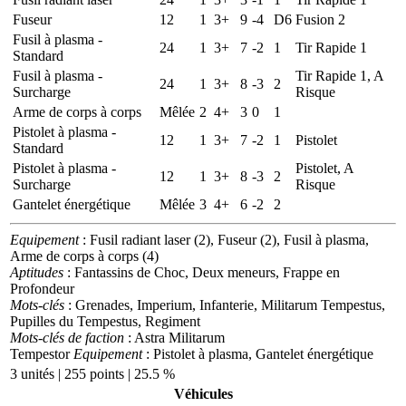
Fuseur
12
1
3+
9
-4
D6
Fusion 2
Fusil à plasma -
24
1
3+
7
-2
1
Tir Rapide 1
Standard
Fusil à plasma -
Tir Rapide 1, A
24
1
3+
8
-3
2
Surcharge
Risque
Arme de corps à corps
Mêlée
2
4+
3
0
1
Pistolet à plasma -
12
1
3+
7
-2
1
Pistolet
Standard
Pistolet à plasma -
Pistolet, A
12
1
3+
8
-3
2
Surcharge
Risque
Gantelet énergétique
Mêlée
3
4+
6
-2
2
Equipement
: Fusil radiant laser (2), Fuseur (2), Fusil à plasma,
Arme de corps à corps (4)
Aptitudes
: Fantassins de Choc, Deux meneurs, Frappe en
Profondeur
Mots-clés
: Grenades, Imperium, Infanterie, Militarum Tempestus,
Pupilles du Tempestus, Regiment
Mots-clés de faction
: Astra Militarum
Tempestor
Equipement
: Pistolet à plasma, Gantelet énergétique
3 unités | 255 points | 25.5 %
Véhicules