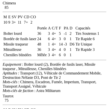
Chimera
85
M
E
SV
PV
CD
CO
10
9
3+
11
7+
2
Portée
A
C/T
F
PA
D
Capacités
Bolter lourd
36
3
4+
5
-1
2
Tirs Soutenus 1
Bordée de fusils laser
24
6
4+
3
0
1
Tir Rapide 6
Missile traqueur
48
1
4+
14
-3
D6
Tir Unique
Mitrailleuse
36
3
4+
4
0
1
Tir Rapide 3
Chenilles blindées
Mêlée
3
4+
6
0
1
Equipement
: Bolter lourd (2), Bordée de fusils laser, Missile
traqueur , Mitrailleuse, Chenilles blindées
Aptitudes
: Transport (12), Véhicule de Commandement Mobile,
Destruction Néfaste D3, Pont de Tir 2
Mots-clés
: Chimera, Escadron, Fumée, Imperium, Transport,
Transport Assigné, Véhicule
Mots-clés de faction
: Astra Militarum
Taurox
75