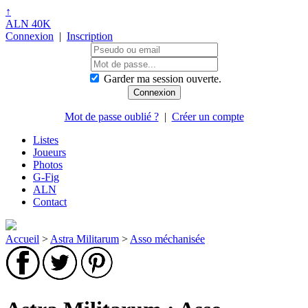
↑
ALN 40K
Connexion
|
Inscription
Garder ma session ouverte.
Mot de passe oublié ?
|
Créer un compte
Listes
Joueurs
Photos
G-Fig
ALN
Contact
Accueil
>
Astra Militarum
>
Asso méchanisée