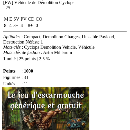
[FW] Véhicule de Démolition Cyclops
25
M
E
SV
PV
CD
CO
8
4
3+
4
8+
0
Aptitudes
: Compact, Demolition Charges, Unstable Payload,
Destruction Néfaste 1
Mots-clés
: Cyclops Demolition Vehicle, Véhicule
Mots-clés de faction
: Astra Militarum
1 unité | 25 points | 2.5 %
Points
:
1000
Figurines
:
31
Unités
:
11