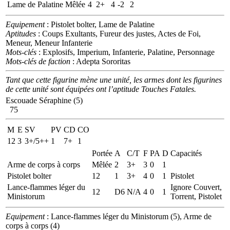
Lame de Palatine
Mêlée
4
2+
4
-2
2
Equipement
: Pistolet bolter, Lame de Palatine
Aptitudes
: Coups Exultants, Fureur des justes, Actes de Foi,
Meneur, Meneur Infanterie
Mots-clés
: Explosifs, Imperium, Infanterie, Palatine, Personnage
Mots-clés de faction
: Adepta Sororitas
Tant que cette figurine mène une unité, les armes dont les figurines
de cette unité sont équipées ont l’aptitude Touches Fatales.
Escouade Séraphine (5)
75
M
E
SV
PV
CD
CO
12
3
3+/5++
1
7+
1
Portée
A
C/T
F
PA
D
Capacités
Arme de corps à corps
Mêlée
2
3+
3
0
1
Pistolet bolter
12
1
3+
4
0
1
Pistolet
Lance-flammes léger du
Ignore Couvert,
12
D6
N/A
4
0
1
Ministorum
Torrent, Pistolet
Equipement
: Lance-flammes léger du Ministorum (5), Arme de
corps à corps (4)