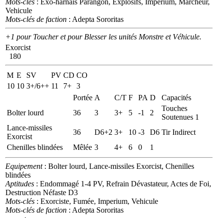
Mots-clés
: Exo-harnais Parangon, Explosifs, Imperium, Marcheur,
Vehicule
Mots-clés de faction
: Adepta Sororitas
+1 pour Toucher et pour Blesser les unités Monstre et Véhicule.
Exorcist
180
M
E
SV
PV
CD
CO
10
10
3+/6++
11
7+
3
Portée
A
C/T
F
PA
D
Capacités
Touches
Bolter lourd
36
3
3+
5
-1
2
Soutenues 1
Lance-missiles
36
D6+2
3+
10
-3
D6
Tir Indirect
Exorcist
Chenilles blindées
Mêlée
3
4+
6
0
1
Equipement
: Bolter lourd, Lance-missiles Exorcist, Chenilles
blindées
Aptitudes
: Endommagé 1-4 PV, Refrain Dévastateur, Actes de Foi,
Destruction Néfaste D3
Mots-clés
: Exorciste, Fumée, Imperium, Vehicule
Mots-clés de faction
: Adepta Sororitas