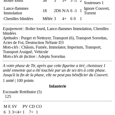
Bolter lourd
36
3
3+
5
-1
2
Soutenues 1
Lance-flammes
Ignore Couvert,
18
2D6
N/A
6
-1
1
Immolation
Torrent
Chenilles blindées
Mêlée
3
4+
6
0
1
Equipement
: Bolter lourd, Lance-flammes Immolation, Chenilles
blindées
Aptitudes
: Purger et Nettoyer, Transport (6), Transport Sororitas,
Actes de Foi, Destruction Néfaste D3
Mots-clés
: Châssis, Fumée, Immolator, Imperium, Transport,
Transport Assigné, Vehicule
Mots-clés de faction
: Adepta Sororitas
A votre phase de Tir, après que cette figurine a tiré, choisissez 1
unité ennemie qui a été touchée par un de ses tirs à cette phase.
Jusqu'à la fin de la phase, elle ne peut pas bénéficier du Couvert.
1 unité | 100 points
Infanterie
Escouade Retributor (5)
125
M
E
SV
PV
CD
CO
6
3
3+/4+
1
7+
1