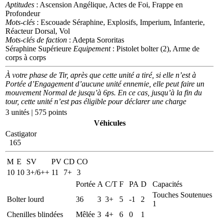
Aptitudes
: Ascension Angélique, Actes de Foi, Frappe en
Profondeur
Mots-clés
: Escouade Séraphine, Explosifs, Imperium, Infanterie,
Réacteur Dorsal, Vol
Mots-clés de faction
: Adepta Sororitas
Séraphine Supérieure
Equipement
: Pistolet bolter (2), Arme de
corps à corps
À votre phase de Tir, après que cette unité a tiré, si elle n’est à
Portée d’Engagement d’aucune unité ennemie, elle peut faire un
mouvement Normal de jusqu’à 6ps. En ce cas, jusqu’à la fin du
tour, cette unité n’est pas éligible pour déclarer une charge
3 unités | 575 points
Véhicules
Castigator
165
M
E
SV
PV
CD
CO
10
10
3+/6++
11
7+
3
Portée
A
C/T
F
PA
D
Capacités
Touches Soutenues
Bolter lourd
36
3
3+
5
-1
2
1
Chenilles blindées
Mêlée
3
4+
6
0
1