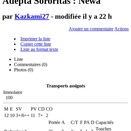
Adepta Sororitas : Newa
par
Kazkami27
- modifiée il y a 22 h
Ajouter un commentaire
Actions
Imprimer la liste
Copier cette liste
Liste au format texte
Liste
Commentaires (
0
)
Photos (0)
Transports assignés
Immolator
100
M
E
SV
PV
CD
CO
12
10
3+/6++
11
7+
2
Portée
A
C/T
F
PA
D
Capacités
Touches