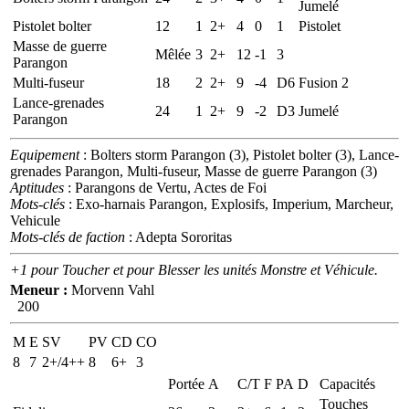
Jumelé
Pistolet bolter
12
1
2+
4
0
1
Pistolet
Masse de guerre
Mêlée
3
2+
12
-1
3
Parangon
Multi-fuseur
18
2
2+
9
-4
D6
Fusion 2
Lance-grenades
24
1
2+
9
-2
D3
Jumelé
Parangon
Equipement
: Bolters storm Parangon (3), Pistolet bolter (3), Lance-
grenades Parangon, Multi-fuseur, Masse de guerre Parangon (3)
Aptitudes
: Parangons de Vertu, Actes de Foi
Mots-clés
: Exo-harnais Parangon, Explosifs, Imperium, Marcheur,
Vehicule
Mots-clés de faction
: Adepta Sororitas
+1 pour Toucher et pour Blesser les unités Monstre et Véhicule.
Meneur :
Morvenn Vahl
200
M
E
SV
PV
CD
CO
8
7
2+/4++
8
6+
3
Portée
A
C/T
F
PA
D
Capacités
Touches