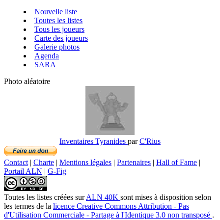
Nouvelle liste
Toutes les listes
Tous les joueurs
Carte des joueurs
Galerie photos
Agenda
SARA
Photo aléatoire
Inventaires Tyranides
par
C'Rius
Contact
|
Charte
|
Mentions légales
|
Partenaires
|
Hall of Fame
|
Portail ALN
|
G-Fig
Toutes les listes créées
sur
ALN 40K
sont mises à disposition selon
les termes de la
licence Creative Commons Attribution - Pas
d'Utilisation Commerciale - Partage à l'Identique 3.0 non transposé
.