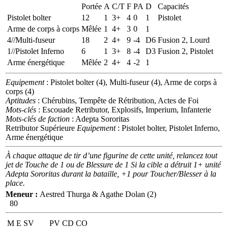
Portée
A
C/T
F
PA
D
Capacités
Pistolet bolter
12
1
3+
4
0
1
Pistolet
Arme de corps à corps
Mêlée
1
4+
3
0
1
4//Multi-fuseur
18
2
4+
9
-4
D6
Fusion 2, Lourd
1//Pistolet Inferno
6
1
3+
8
-4
D3
Fusion 2, Pistolet
Arme énergétique
Mêlée
2
4+
4
-2
1
Equipement
: Pistolet bolter (4), Multi-fuseur (4), Arme de corps à
corps (4)
Aptitudes
: Chérubins, Tempête de Rétribution, Actes de Foi
Mots-clés
: Escouade Retributor, Explosifs, Imperium, Infanterie
Mots-clés de faction
: Adepta Sororitas
Retributor Supérieure
Equipement
: Pistolet bolter, Pistolet Inferno,
Arme énergétique
À chaque attaque de tir d’une figurine de cette unité, relancez tout
jet de Touche de 1 ou de Blessure de 1 Si la cible a détruit 1+ unité
Adepta Sororitas durant la bataille, +1 pour Toucher/Blesser à la
place.
Meneur :
Aestred Thurga & Agathe Dolan (2)
80
M
E
SV
PV
CD
CO