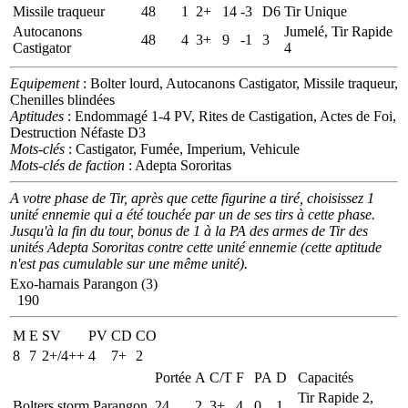
Missile traqueur
48
1
2+
14
-3
D6
Tir Unique
Autocanons
Jumelé, Tir Rapide
48
4
3+
9
-1
3
Castigator
4
Equipement
: Bolter lourd, Autocanons Castigator, Missile traqueur,
Chenilles blindées
Aptitudes
: Endommagé 1-4 PV, Rites de Castigation, Actes de Foi,
Destruction Néfaste D3
Mots-clés
: Castigator, Fumée, Imperium, Vehicule
Mots-clés de faction
: Adepta Sororitas
A votre phase de Tir, après que cette figurine a tiré, choisissez 1
unité ennemie qui a été touchée par un de ses tirs à cette phase.
Jusqu'à la fin du tour, bonus de 1 à la PA des armes de Tir des
unités Adepta Sororitas contre cette unité ennemie (cette aptitude
n'est pas cumulable sur une même unité).
Exo-harnais Parangon (3)
190
M
E
SV
PV
CD
CO
8
7
2+/4++
4
7+
2
Portée
A
C/T
F
PA
D
Capacités
Tir Rapide 2,
Bolters storm Parangon
24
2
3+
4
0
1