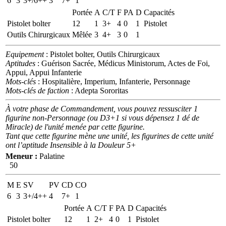
6
3
3+/6++
3
7+
1
Portée
A
C/T
F
PA
D
Capacités
Pistolet bolter
12
1
3+
4
0
1
Pistolet
Outils Chirurgicaux
Mêlée
3
4+
3
0
1
Equipement
: Pistolet bolter, Outils Chirurgicaux
Aptitudes
: Guérison Sacrée, Médicus Ministorum, Actes de Foi,
Appui, Appui Infanterie
Mots-clés
: Hospitalière, Imperium, Infanterie, Personnage
Mots-clés de faction
: Adepta Sororitas
À votre phase de Commandement, vous pouvez ressusciter 1
figurine non-Personnage (ou D3+1 si vous dépensez 1 dé de
Miracle) de l'unité menée par cette figurine.
Tant que cette figurine mène une unité, les figurines de cette unité
ont l’aptitude Insensible à la Douleur 5+
Meneur :
Palatine
50
M
E
SV
PV
CD
CO
6
3
3+/4++
4
7+
1
Portée
A
C/T
F
PA
D
Capacités
Pistolet bolter
12
1
2+
4
0
1
Pistolet