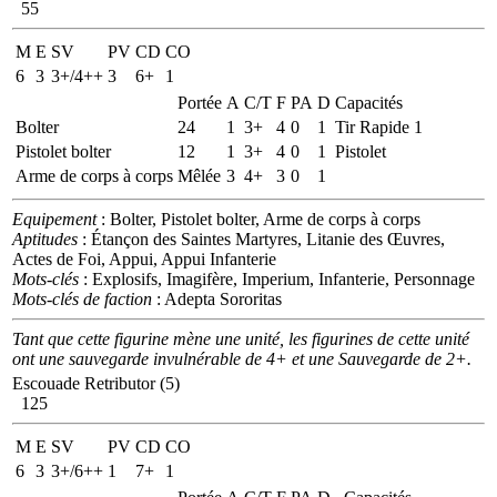
55
M
E
SV
PV
CD
CO
6
3
3+/4++
3
6+
1
Portée
A
C/T
F
PA
D
Capacités
Bolter
24
1
3+
4
0
1
Tir Rapide 1
Pistolet bolter
12
1
3+
4
0
1
Pistolet
Arme de corps à corps
Mêlée
3
4+
3
0
1
Equipement
: Bolter, Pistolet bolter, Arme de corps à corps
Aptitudes
: Étançon des Saintes Martyres, Litanie des Œuvres,
Actes de Foi, Appui, Appui Infanterie
Mots-clés
: Explosifs, Imagifère, Imperium, Infanterie, Personnage
Mots-clés de faction
: Adepta Sororitas
Tant que cette figurine mène une unité, les figurines de cette unité
ont une sauvegarde invulnérable de 4+ et une Sauvegarde de 2+.
Escouade Retributor (5)
125
M
E
SV
PV
CD
CO
6
3
3+/6++
1
7+
1