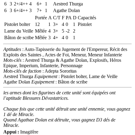
6
3
2+/4++
4
6+
1
Aestred Thurga
6
3
6+/4++
3
7+
1
Agathe Dolan
Portée
A
C/T
F
PA
D
Capacités
Pistolet bolter
12
1
3+
4
0
1
Pistolet
Lame du Veille
Mêlée
4
3+
5
-2
2
Bâton de scribe
Mêlée
3
4+
4
0
1
Aptitudes
: Auto-Tapisserie du Jugement de l'Empereur, Récit des
Exploits des Saintes , Actes de Foi, Meneur, Meneur Infanterie
Mots-clés
: Aestred Thurga & Agathe Dolan, Explosifs, Héros
Epique, Imperium, Infanterie, Personnage
Mots-clés de faction
: Adepta Sororitas
Aestred Thurga
Equipement
: Pistolet bolter, Lame de Veille
Agathe Dolan
Equipement
: Bâton de scribe
les armes dont les figurines de cette unité sont équipées ont
l’aptitude Blessures Dévastatrices.
Chaque fois que cette unité détruit une unité ennemie, vous gagnez
1 dé de Miracle.
Quand Agathae Dolan est détruite, vous gagnez D3 dés de
Miracle.
Appui :
Imagifère