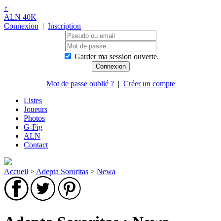
↑
ALN 40K
Connexion
|
Inscription
Garder ma session ouverte.
Mot de passe oublié ?
|
Créer un compte
Listes
Joueurs
Photos
G-Fig
ALN
Contact
Accueil
>
Adepta Sororitas
>
Newa