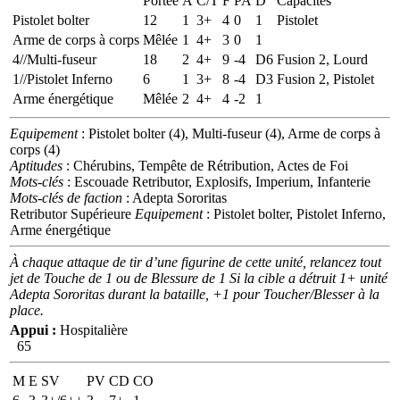
Portée
A
C/T
F
PA
D
Capacités
Pistolet bolter
12
1
3+
4
0
1
Pistolet
Arme de corps à corps
Mêlée
1
4+
3
0
1
4//Multi-fuseur
18
2
4+
9
-4
D6
Fusion 2, Lourd
1//Pistolet Inferno
6
1
3+
8
-4
D3
Fusion 2, Pistolet
Arme énergétique
Mêlée
2
4+
4
-2
1
Equipement
: Pistolet bolter (4), Multi-fuseur (4), Arme de corps à
corps (4)
Aptitudes
: Chérubins, Tempête de Rétribution, Actes de Foi
Mots-clés
: Escouade Retributor, Explosifs, Imperium, Infanterie
Mots-clés de faction
: Adepta Sororitas
Retributor Supérieure
Equipement
: Pistolet bolter, Pistolet Inferno,
Arme énergétique
À chaque attaque de tir d’une figurine de cette unité, relancez tout
jet de Touche de 1 ou de Blessure de 1 Si la cible a détruit 1+ unité
Adepta Sororitas durant la bataille, +1 pour Toucher/Blesser à la
place.
Appui :
Hospitalière
65
M
E
SV
PV
CD
CO