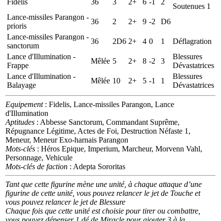
Fidelis
36
3
2+
6
-1
2
Soutenues 1
Lance-missiles Parangon -
36
2
2+
9
-2
D6
prioris
Lance-missiles Parangon -
36
2D6
2+
4
0
1
Déflagration
sanctorum
Lance d'Illumination -
Blessures
Mêlée
5
2+
8
-2
3
Frappe
Dévastatrices
Lance d'Illumination -
Blessures
Mêlée
10
2+
5
-1
1
Balayage
Dévastatrices
Equipement
: Fidelis, Lance-missiles Parangon, Lance
d'Illumination
Aptitudes
: Abbesse Sanctorum, Commandant Suprême,
Répugnance Légitime, Actes de Foi, Destruction Néfaste 1,
Meneur, Meneur Exo-harnais Parangon
Mots-clés
: Héros Epique, Imperium, Marcheur, Morvenn Vahl,
Personnage, Vehicule
Mots-clés de faction
: Adepta Sororitas
Tant que cette figurine mène une unité, à chaque attaque d’une
figurine de cette unité, vous pouvez relancer le jet de Touche et
vous pouvez relancer le jet de Blessure
Chaque fois que cette unité est choisie pour tirer ou combattre,
vous pouvez dépenser 1 dé de Miracle pour ajouter 3 à la