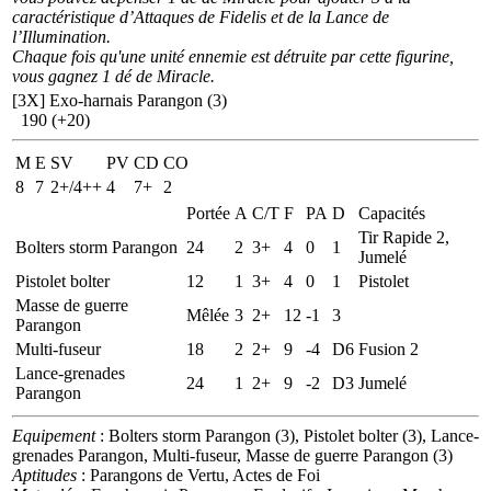
caractéristique d’Attaques de Fidelis et de la Lance de
l’Illumination.
Chaque fois qu'une unité ennemie est détruite par cette figurine,
vous gagnez 1 dé de Miracle.
[3X]
Exo-harnais Parangon (3)
190 (+20)
M
E
SV
PV
CD
CO
8
7
2+/4++
4
7+
2
Portée
A
C/T
F
PA
D
Capacités
Tir Rapide 2,
Bolters storm Parangon
24
2
3+
4
0
1
Jumelé
Pistolet bolter
12
1
3+
4
0
1
Pistolet
Masse de guerre
Mêlée
3
2+
12
-1
3
Parangon
Multi-fuseur
18
2
2+
9
-4
D6
Fusion 2
Lance-grenades
24
1
2+
9
-2
D3
Jumelé
Parangon
Equipement
: Bolters storm Parangon (3), Pistolet bolter (3), Lance-
grenades Parangon, Multi-fuseur, Masse de guerre Parangon (3)
Aptitudes
: Parangons de Vertu, Actes de Foi