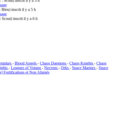
2 : Scout)
inscrit il y a 3 h
sage
 : Bleu)
inscrit il y a 5 h
sage
 : Scout)
inscrit il y a 6 h
emplars
-
Blood Angels
-
Chaos Daemons
-
Chaos Knights
-
Chaos
ights
-
Leagues of Votann
-
Necrons
-
Orks
-
Space Marines
-
Space
] Fortifications et Non Alignés