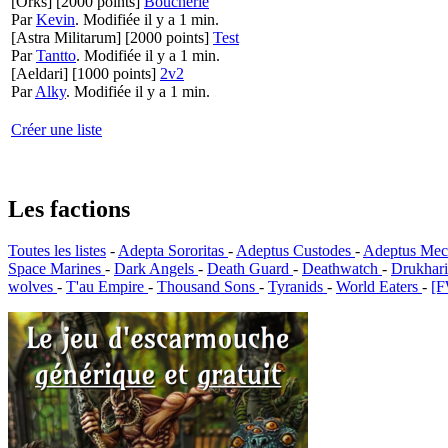
[Orks]
[2000 points]
Boucherie
Par
Kevin
.
Modifiée il y a 1 min.
[Astra Militarum]
[2000 points]
Test
Par
Tantto
.
Modifiée il y a 1 min.
[Aeldari]
[1000 points]
2v2
Par
Alky
.
Modifiée il y a 1 min.
Créer une liste
Les factions
Toutes les listes
-
Adepta Sororitas
-
Adeptus Custodes
-
Adeptus Mec
Space Marines
-
Dark Angels
-
Death Guard
-
Deathwatch
-
Drukhar
wolves
-
T'au Empire
-
Thousand Sons
-
Tyranids
-
World Eaters
-
[F