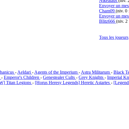
Nikealaus
(niv. 
Envoyer un mes
Cham09
(niv. 0
Envoyer un mes
BIitz666
(niv. 2
Tous les joueurs
hanicus
-
Aeldari
-
Agents of the Imperium
-
Astra Militarum
-
Black T
i
-
Emperor's Children
-
Genestealer Cults
-
Grey Knights
-
Imperial Kn
W] Titan Legions
-
[Horus Heresy Legends] Heretic Astartes
-
[Legends