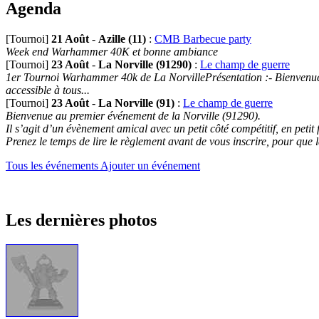
Agenda
[Tournoi]
21 Août
-
Azille (11)
:
CMB Barbecue party
Week end Warhammer 40K et bonne ambiance
[Tournoi]
23 Août
-
La Norville (91290)
:
Le champ de guerre
1er Tournoi Warhammer 40k de La NorvillePrésentation :- Bienvenue au
accessible à tous...
[Tournoi]
23 Août
-
La Norville (91)
:
Le champ de guerre
Bienvenue au premier événement de la Norville (91290).
Il s’agit d’un évènement amical avec un petit côté compétitif, en petit
Prenez le temps de lire le règlement avant de vous inscrire, pour que 
Tous les événements
Ajouter un événement
Les dernières photos