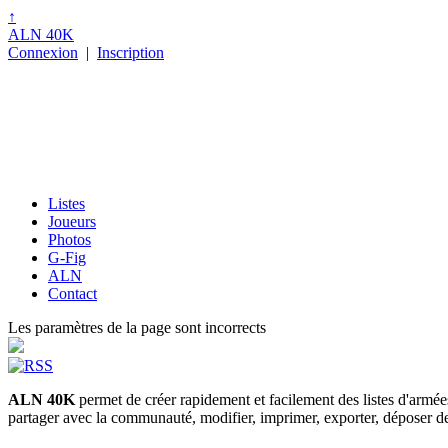
↑
ALN 40K
Connexion
|
Inscription
Listes
Joueurs
Photos
G-Fig
ALN
Contact
Les paramètres de la page sont incorrects
ALN 40K
permet de créer rapidement et facilement des listes d'armé
partager avec la communauté, modifier, imprimer, exporter, déposer des p