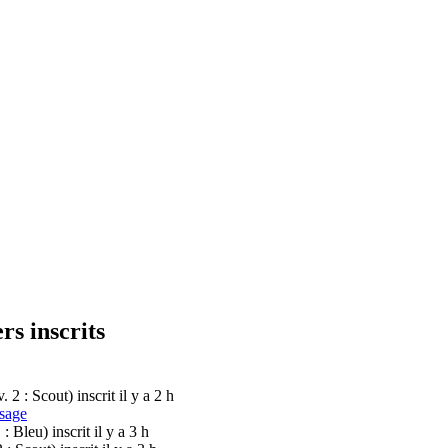
rs inscrits
v. 2 : Scout)
inscrit il y a 2 h
sage
1 : Bleu)
inscrit il y a 3 h