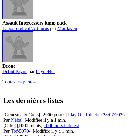
Assault Intercessors jump pack
La patrouille d’Arthurus
par
Mordaven
Drone
Debut Payne
par
PayneHG
Toutes les photos
Les dernières listes
[Genestealer Cults]
[2000 points]
Play On Tabletop 28/07/2026
Par
Nébal
.
Modifiée il y a 1 min.
[Orks]
[1000 points]
1000 orks ludi test
Par
Tof-5070-
.
Modifiée il y a 1 min.