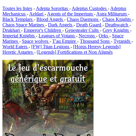
Toutes les listes
-
Adepta Sororitas
-
Adeptus Custodes
-
Adeptus
Mechanicus
-
Aeldari
-
Agents of the Imperium
-
Astra Militarum
-
Black Templars
-
Blood Angels
-
Chaos Daemons
-
Chaos Knights
-
Chaos Space Marines
-
Dark Angels
-
Death Guard
-
Deathwatch
-
Drukhari
-
Emperor's Children
-
Genestealer Cults
-
Grey Knights
-
Imperial Knights
-
Leagues of Votann
-
Necrons
-
Orks
-
Space
Marines
-
Space wolves
-
T'au Empire
-
Thousand Sons
-
Tyranids
-
World Eaters
-
[FW] Titan Legions
-
[Horus Heresy Legends]
Heretic Astartes
-
[Legends] Fortifications et Non Alignés