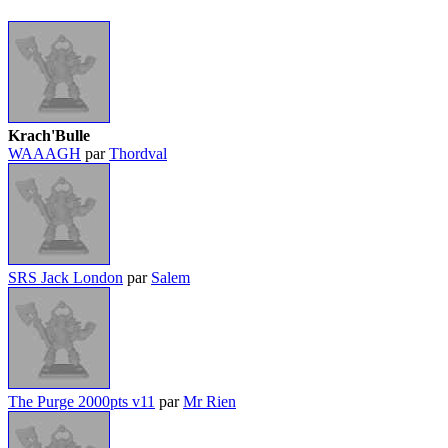
Krach'Bulle
WAAAGH
par
Thordval
SRS Jack London
par
Salem
The Purge 2000pts v11
par
Mr Rien