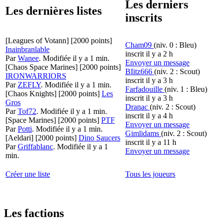
Les derniers
Les dernières listes
inscrits
[Leagues of Votann]
[2000 points]
Cham09
(niv. 0 : Bleu)
Inainbranlable
inscrit il y a 2 h
Par
Wanee
.
Modifiée il y a 1 min.
Envoyer un message
[Chaos Space Marines]
[2000 points]
BIitz666
(niv. 2 : Scout)
IRONWARRIORS
inscrit il y a 3 h
Par
ZEFLY
.
Modifiée il y a 1 min.
Farfadouille
(niv. 1 : Bleu)
[Chaos Knights]
[2000 points]
Les
inscrit il y a 3 h
Gros
Dranac
(niv. 2 : Scout)
Par
Tof72
.
Modifiée il y a 1 min.
inscrit il y a 4 h
[Space Marines]
[2000 points]
PTF
Envoyer un message
Par
Potti
.
Modifiée il y a 1 min.
Gimlidams
(niv. 2 : Scout)
[Aeldari]
[2000 points]
Dino Saucers
inscrit il y a 11 h
Par
Griffablanc
.
Modifiée il y a 1
Envoyer un message
min.
Créer une liste
Tous les joueurs
Les factions