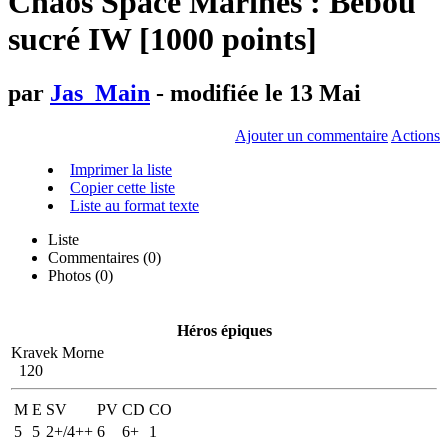
Chaos Space Marines : Bebou
sucré IW [1000 points]
par
Jas_Main
- modifiée le 13 Mai
Ajouter un commentaire
Actions
Imprimer la liste
Copier cette liste
Liste au format texte
Liste
Commentaires (
0
)
Photos (0)
Héros épiques
Kravek Morne
120
M
E
SV
PV
CD
CO
5
5
2+/4++
6
6+
1