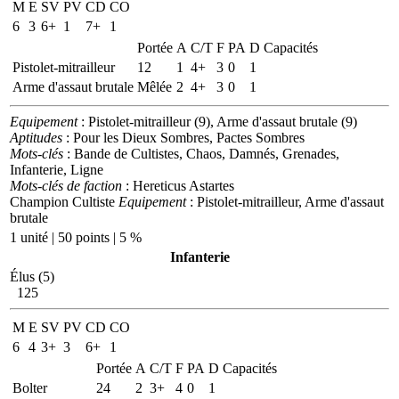
M
E
SV
PV
CD
CO
6
3
6+
1
7+
1
Portée
A
C/T
F
PA
D
Capacités
Pistolet-mitrailleur
12
1
4+
3
0
1
Arme d'assaut brutale
Mêlée
2
4+
3
0
1
Equipement
: Pistolet-mitrailleur (9), Arme d'assaut brutale (9)
Aptitudes
: Pour les Dieux Sombres, Pactes Sombres
Mots-clés
: Bande de Cultistes, Chaos, Damnés, Grenades,
Infanterie, Ligne
Mots-clés de faction
: Hereticus Astartes
Champion Cultiste
Equipement
: Pistolet-mitrailleur, Arme d'assaut
brutale
1 unité | 50 points | 5 %
Infanterie
Élus (5)
125
M
E
SV
PV
CD
CO
6
4
3+
3
6+
1
Portée
A
C/T
F
PA
D
Capacités
Bolter
24
2
3+
4
0
1