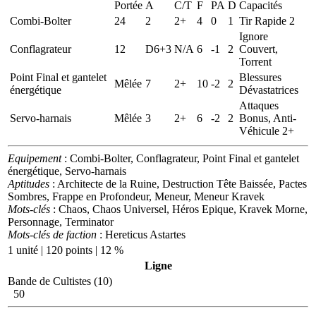
Portée
A
C/T
F
PA
D
Capacités
Combi-Bolter
24
2
2+
4
0
1
Tir Rapide 2
Ignore
Conflagrateur
12
D6+3
N/A
6
-1
2
Couvert,
Torrent
Point Final et gantelet
Blessures
Mêlée
7
2+
10
-2
2
énergétique
Dévastatrices
Attaques
Servo-harnais
Mêlée
3
2+
6
-2
2
Bonus, Anti-
Véhicule 2+
Equipement
: Combi-Bolter, Conflagrateur, Point Final et gantelet
énergétique, Servo-harnais
Aptitudes
: Architecte de la Ruine, Destruction Tête Baissée, Pactes
Sombres, Frappe en Profondeur, Meneur, Meneur Kravek
Mots-clés
: Chaos, Chaos Universel, Héros Epique, Kravek Morne,
Personnage, Terminator
Mots-clés de faction
: Hereticus Astartes
1 unité | 120 points | 12 %
Ligne
Bande de Cultistes (10)
50