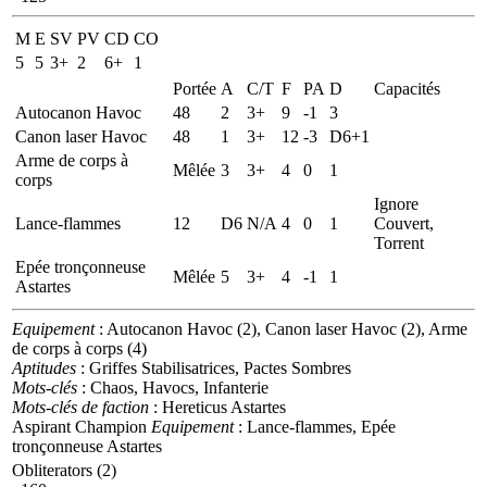
M
E
SV
PV
CD
CO
5
5
3+
2
6+
1
Portée
A
C/T
F
PA
D
Capacités
Autocanon Havoc
48
2
3+
9
-1
3
Canon laser Havoc
48
1
3+
12
-3
D6+1
Arme de corps à
Mêlée
3
3+
4
0
1
corps
Ignore
Lance-flammes
12
D6
N/A
4
0
1
Couvert,
Torrent
Epée tronçonneuse
Mêlée
5
3+
4
-1
1
Astartes
Equipement
: Autocanon Havoc (2), Canon laser Havoc (2), Arme
de corps à corps (4)
Aptitudes
: Griffes Stabilisatrices, Pactes Sombres
Mots-clés
: Chaos, Havocs, Infanterie
Mots-clés de faction
: Hereticus Astartes
Aspirant Champion
Equipement
: Lance-flammes, Epée
tronçonneuse Astartes
Obliterators (2)