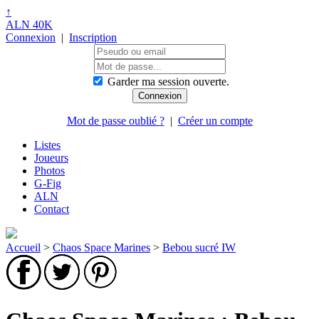
↑
ALN 40K
Connexion
|
Inscription
Garder ma session ouverte.
Mot de passe oublié ?
|
Créer un compte
Listes
Joueurs
Photos
G-Fig
ALN
Contact
Accueil
>
Chaos Space Marines
>
Bebou sucré IW