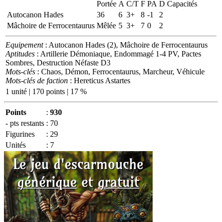
Portée
A
C/T
F
PA
D
Capacités
Autocanon Hades
36
6
3+
8
-1
2
Mâchoire de Ferrocentaurus
Mêlée
5
3+
7
0
2
Equipement
: Autocanon Hades (2), Mâchoire de Ferrocentaurus
Aptitudes
: Artillerie Démoniaque, Endommagé 1-4 PV, Pactes
Sombres, Destruction Néfaste D3
Mots-clés
: Chaos, Démon, Ferrocentaurus, Marcheur, Véhicule
Mots-clés de faction
: Hereticus Astartes
1 unité | 170 points | 17 %
Points
:
930
- pts restants
:
70
Figurines
:
29
Unités
:
7