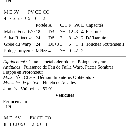
160
M
E
SV
PV
CD
CO
4
7
2+/5++
5
6+
2
Portée
A
C/T
F
PA
D
Capacités
Malice Focalisée
18
D3
3+
12
-3
4
Fusion 2
Salve Ruineuse
24
D6
3+
8
-2
2
Déflagration
Grêle du Warp
24
D6+3
3+
5
-1
1
Touches Soutenues 1
Poings broyeurs
Mêlée
4
3+
9
-2
2
Equipement
: Canons métallodermiques, Poings broyeurs
Aptitudes
: Puissance de Feu de Faille Warp, Pactes Sombres,
Frappe en Profondeur
Mots-clés
: Chaos, Démon, Infanterie, Obliterators
Mots-clés de faction
: Hereticus Astartes
4 unités | 590 points | 59 %
Véhicules
Ferrocentaurus
170
M
E
SV
PV
CD
CO
8
10
3+/5++
12
6+
3