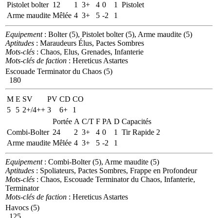
Pistolet bolter
12
1
3+
4
0
1
Pistolet
Arme maudite
Mêlée
4
3+
5
-2
1
Equipement
: Bolter (5), Pistolet bolter (5), Arme maudite (5)
Aptitudes
: Maraudeurs Élus, Pactes Sombres
Mots-clés
: Chaos, Elus, Grenades, Infanterie
Mots-clés de faction
: Hereticus Astartes
Escouade Terminator du Chaos (5)
180
M
E
SV
PV
CD
CO
5
5
2+/4++
3
6+
1
Portée
A
C/T
F
PA
D
Capacités
Combi-Bolter
24
2
3+
4
0
1
Tir Rapide 2
Arme maudite
Mêlée
4
3+
5
-2
1
Equipement
: Combi-Bolter (5), Arme maudite (5)
Aptitudes
: Spoliateurs, Pactes Sombres, Frappe en Profondeur
Mots-clés
: Chaos, Escouade Terminator du Chaos, Infanterie,
Terminator
Mots-clés de faction
: Hereticus Astartes
Havocs (5)
125