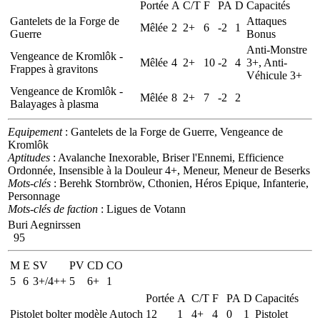
Portée
A
C/T
F
PA
D
Capacités
Gantelets de la Forge de
Attaques
Mêlée
2
2+
6
-2
1
Guerre
Bonus
Anti-Monstre
Vengeance de Kromlôk -
Mêlée
4
2+
10
-2
4
3+, Anti-
Frappes à gravitons
Véhicule 3+
Vengeance de Kromlôk -
Mêlée
8
2+
7
-2
2
Balayages à plasma
Equipement
: Gantelets de la Forge de Guerre, Vengeance de
Kromlôk
Aptitudes
: Avalanche Inexorable, Briser l'Ennemi, Efficience
Ordonnée, Insensible à la Douleur 4+, Meneur, Meneur de Beserks
Mots-clés
: Berehk Stornbröw, Cthonien, Héros Epique, Infanterie,
Personnage
Mots-clés de faction
: Ligues de Votann
Buri Aegnirssen
95
M
E
SV
PV
CD
CO
5
6
3+/4++
5
6+
1
Portée
A
C/T
F
PA
D
Capacités
Pistolet bolter modèle Autoch
12
1
4+
4
0
1
Pistolet