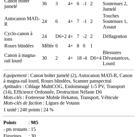
Canon bolter
36
3
4+
6
-1
2
Soutenues 2,
jumelé
Jumelé
Touches
Autocanon MATi-
24
6
4+
7
-1
2
Soutenues 1,
R
Assaut
Cyclo-canon à
24
D6+2
4+
7
-2
2
Déflagration
ions
Roues blindées
Mêlée
6
4+
8
0
1
Blessures
Canon à magna-
30
2
4+
18
-4
D6+4
Dévastatrices,
rail lourd
Lourd
Equipement
: Canon bolter jumelé (2), Autocanon MATi-R, Canon
à magna-rail lourd, Roues blindées, Scanner panspectral
Aptitudes
: Ciblage MultiCOG, Endommagé 1-5 PV, Transport
(14), Efficience Ordonnée, Destruction Néfaste D6
Mots-clés
: Forteresse Mobile Hekaton, Transport, Véhicule
Mots-clés de faction
: Ligues de Votann
1 unité | 240 points | 24 %
Points
:
985
- pts restants
:
15
Figurines
:
30