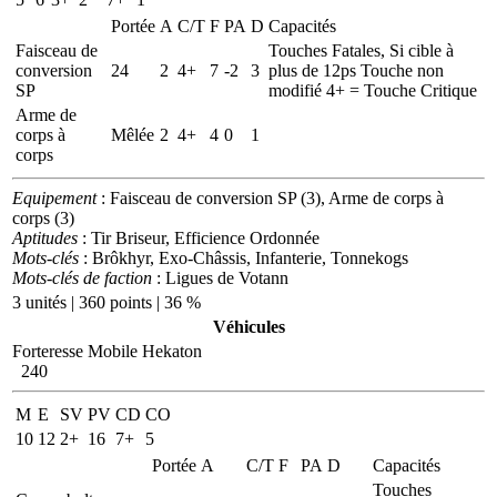
Portée
A
C/T
F
PA
D
Capacités
Faisceau de
Touches Fatales, Si cible à
conversion
24
2
4+
7
-2
3
plus de 12ps Touche non
SP
modifié 4+ = Touche Critique
Arme de
corps à
Mêlée
2
4+
4
0
1
corps
Equipement
: Faisceau de conversion SP (3), Arme de corps à
corps (3)
Aptitudes
: Tir Briseur, Efficience Ordonnée
Mots-clés
: Brôkhyr, Exo-Châssis, Infanterie, Tonnekogs
Mots-clés de faction
: Ligues de Votann
3 unités | 360 points | 36 %
Véhicules
Forteresse Mobile Hekaton
240
M
E
SV
PV
CD
CO
10
12
2+
16
7+
5
Portée
A
C/T
F
PA
D
Capacités
Touches