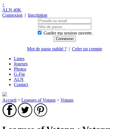
↑
ALN 40K
Connexion
|
Inscription
Garder ma session ouverte.
Mot de passe oublié ?
|
Créer un compte
Listes
Joueurs
Photos
G-Fig
ALN
Contact
Accueil
>
Leagues of Votann
>
Votann