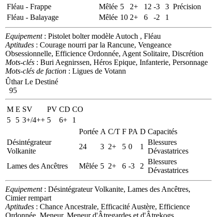
Fléau - Frappe
Mêlée
5
2+
12
-3
3
Précision
Fléau - Balayage
Mêlée
10
2+
6
-2
1
Equipement
: Pistolet bolter modèle Autoch , Fléau
Aptitudes
: Courage nourri par la Rancune, Vengeance
Obsessionnelle, Efficience Ordonnée, Agent Solitaire, Discrétion
Mots-clés
: Buri Aegnirssen, Héros Epique, Infanterie, Personnage
Mots-clés de faction
: Ligues de Votann
Ûthar Le Destiné
95
M
E
SV
PV
CD
CO
5
5
3+/4++
5
6+
1
Portée
A
C/T
F
PA
D
Capacités
Désintégrateur
Blessures
24
3
2+
5
0
1
Volkanite
Dévastatrices
Blessures
Lames des Ancêtres
Mêlée
5
2+
6
-3
2
Dévastatrices
Equipement
: Désintégrateur Volkanite, Lames des Ancêtres,
Cimier rempart
Aptitudes
: Chance Ancestrale, Efficacité Austère, Efficience
Ordonnée, Meneur, Meneur d'Âtregardes et d'Âtrekogs