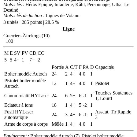
Mots-clés
: Héros Epique, Infanterie, Kâhl, Personnage, Uthar Le
Destiné
Mots-clés de faction
: Ligues de Votann
3 unités | 285 points | 28.5 %
Ligne
Guerriers Âtrekogs (10)
100
M
E
SV
PV
CD
CO
5
5
4+
1
7+
2
Portée
A
C/T
F
PA
D
Capacités
Bolter modèle Autoch
24
2
4+
4
0
1
Pistolet bolter modèle
12
1
4+
4
0
1
Pistolet
Autoch
Touches Soutenues
Canon rotatif HYLaser
24
6
5+
6
-1
1
1, Lourd
Eclateur à ions
18
1
4+
5
-2
1
Fusil HYLaser
Assaut, Tir Rapide
24
3
4+
6
-1
1
automatique
3
Arme de corps à corps
Mêlée
1
4+
4
0
1
Equipement
: Bolter modèle Autoch (7), Pistolet bolter modèle