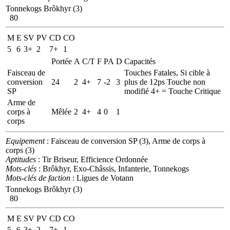
Tonnekogs Brôkhyr (3)
80
M
E
SV
PV
CD
CO
5
6
3+
2
7+
1
Portée
A
C/T
F
PA
D
Capacités
Faisceau de
Touches Fatales, Si cible à
conversion
24
2
4+
7
-2
3
plus de 12ps Touche non
SP
modifié 4+ = Touche Critique
Arme de
corps à
Mêlée
2
4+
4
0
1
corps
Equipement
: Faisceau de conversion SP (3), Arme de corps à
corps (3)
Aptitudes
: Tir Briseur, Efficience Ordonnée
Mots-clés
: Brôkhyr, Exo-Châssis, Infanterie, Tonnekogs
Mots-clés de faction
: Ligues de Votann
Tonnekogs Brôkhyr (3)
80
M
E
SV
PV
CD
CO
5
6
3+
2
7+
1