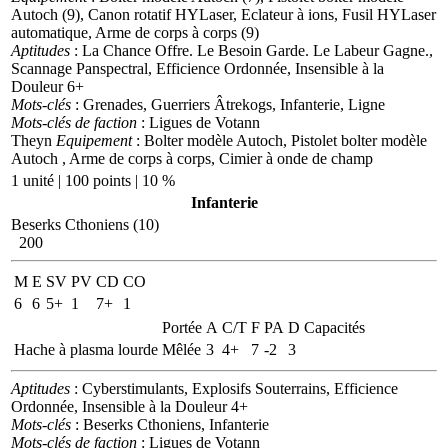
Autoch (9), Canon rotatif HYLaser, Eclateur à ions, Fusil HYLaser
automatique, Arme de corps à corps (9)
Aptitudes
: La Chance Offre. Le Besoin Garde. Le Labeur Gagne.,
Scannage Panspectral, Efficience Ordonnée, Insensible à la
Douleur 6+
Mots-clés
: Grenades, Guerriers Âtrekogs, Infanterie, Ligne
Mots-clés de faction
: Ligues de Votann
Theyn
Equipement
: Bolter modèle Autoch, Pistolet bolter modèle
Autoch , Arme de corps à corps, Cimier à onde de champ
1 unité | 100 points | 10 %
Infanterie
Beserks Cthoniens (10)
200
M
E
SV
PV
CD
CO
6
6
5+
1
7+
1
Portée
A
C/T
F
PA
D
Capacités
Hache à plasma lourde
Mêlée
3
4+
7
-2
3
Aptitudes
: Cyberstimulants, Explosifs Souterrains, Efficience
Ordonnée, Insensible à la Douleur 4+
Mots-clés
: Beserks Cthoniens, Infanterie
Mots-clés de faction
: Ligues de Votann