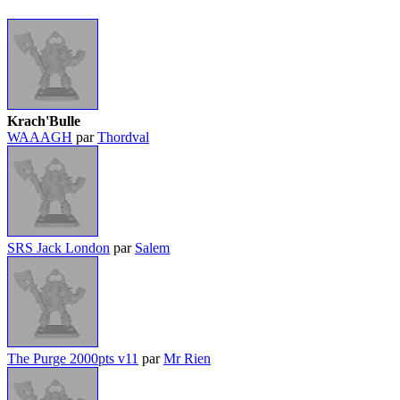
Krach'Bulle
WAAAGH
par
Thordval
SRS Jack London
par
Salem
The Purge 2000pts v11
par
Mr Rien