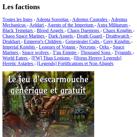
Les factions
Toutes les listes
-
Adepta Sororitas
-
Adeptus Custodes
-
Adeptus
Mechanicus
-
Aeldari
-
Agents of the Imperium
-
Astra Militarum
-
Black Templars
-
Blood Angels
-
Chaos Daemons
-
Chaos Knights
-
Chaos Space Marines
-
Dark Angels
-
Death Guard
-
Deathwatch
-
Drukhari
-
Emperor's Children
-
Genestealer Cults
-
Grey Knights
-
Imperial Knights
-
Leagues of Votann
-
Necrons
-
Orks
-
Space
Marines
-
Space wolves
-
T'au Empire
-
Thousand Sons
-
Tyranids
-
World Eaters
-
[FW] Titan Legions
-
[Horus Heresy Legends]
Heretic Astartes
-
[Legends] Fortifications et Non Alignés