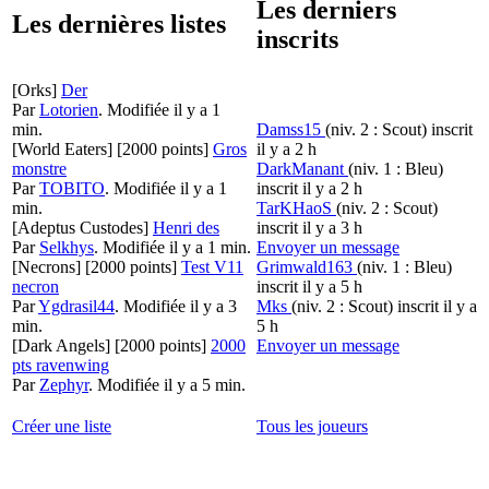
Les derniers
Les dernières listes
inscrits
[Orks]
Der
Par
Lotorien
.
Modifiée il y a 1
min.
Damss15
(niv. 2 : Scout)
inscrit
[World Eaters]
[2000 points]
Gros
il y a 2 h
monstre
DarkManant
(niv. 1 : Bleu)
Par
TOBITO
.
Modifiée il y a 1
inscrit il y a 2 h
min.
TarKHaoS
(niv. 2 : Scout)
[Adeptus Custodes]
Henri des
inscrit il y a 3 h
Par
Selkhys
.
Modifiée il y a 1 min.
Envoyer un message
[Necrons]
[2000 points]
Test V11
Grimwald163
(niv. 1 : Bleu)
necron
inscrit il y a 5 h
Par
Ygdrasil44
.
Modifiée il y a 3
Mks
(niv. 2 : Scout)
inscrit il y a
min.
5 h
[Dark Angels]
[2000 points]
2000
Envoyer un message
pts ravenwing
Par
Zephyr
.
Modifiée il y a 5 min.
Créer une liste
Tous les joueurs