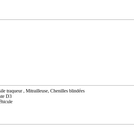
le traqueur , Mitrailleuse, Chenilles blindées
ste D3
éhicule