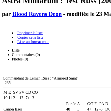
Astra Militarum : Test Russ [20
par
Blood Ravens Deon
- modifiée le 23 M
Imprimer la liste
Copier cette liste
Liste au format texte
Liste
Commentaires (
0
)
Photos (0)
Commandant de Leman Russ
:
"Armored Saint"
235
M
E
SV
PV
CD
CO
10
11
2+
13
7+
3
Portée
A
C/T
F
PA
D
Canon laser
48
1
4+
12
-3
D6