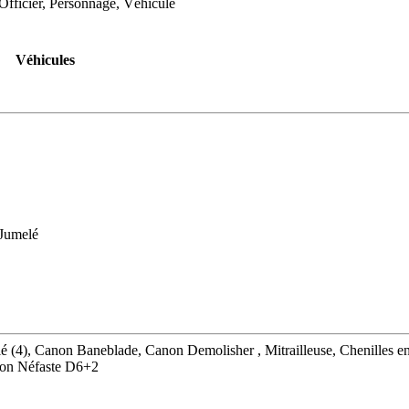
ficier, Personnage, Véhicule
Véhicules
 Jumelé
elé (4), Canon Baneblade, Canon Demolisher , Mitrailleuse, Chenilles
ion Néfaste D6+2