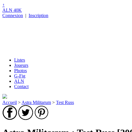
↑
ALN 40K
Connexion
|
Inscription
Listes
Joueurs
Photos
G-Fig
ALN
Contact
Accueil
>
Astra Militarum
>
Test Russ