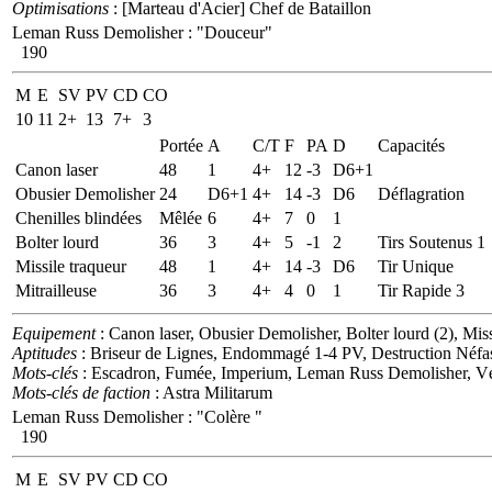
Optimisations
: [Marteau d'Acier] Chef de Bataillon
Leman Russ Demolisher
:
"Douceur"
190
M
E
SV
PV
CD
CO
10
11
2+
13
7+
3
Portée
A
C/T
F
PA
D
Capacités
Canon laser
48
1
4+
12
-3
D6+1
Obusier Demolisher
24
D6+1
4+
14
-3
D6
Déflagration
Chenilles blindées
Mêlée
6
4+
7
0
1
Bolter lourd
36
3
4+
5
-1
2
Tirs Soutenus 1
Missile traqueur
48
1
4+
14
-3
D6
Tir Unique
Mitrailleuse
36
3
4+
4
0
1
Tir Rapide 3
Equipement
: Canon laser, Obusier Demolisher, Bolter lourd (2), Missi
Aptitudes
: Briseur de Lignes, Endommagé 1-4 PV, Destruction Néfa
Mots-clés
: Escadron, Fumée, Imperium, Leman Russ Demolisher, V
Mots-clés de faction
: Astra Militarum
Leman Russ Demolisher
:
"Colère "
190
M
E
SV
PV
CD
CO