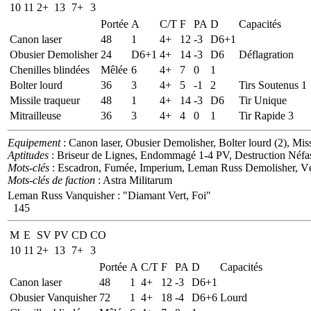
10
11
2+
13
7+
3
Portée
A
C/T
F
PA
D
Capacités
Canon laser
48
1
4+
12
-3
D6+1
Obusier Demolisher
24
D6+1
4+
14
-3
D6
Déflagration
Chenilles blindées
Mêlée
6
4+
7
0
1
Bolter lourd
36
3
4+
5
-1
2
Tirs Soutenus 1
Missile traqueur
48
1
4+
14
-3
D6
Tir Unique
Mitrailleuse
36
3
4+
4
0
1
Tir Rapide 3
Equipement
: Canon laser, Obusier Demolisher, Bolter lourd (2), Missi
Aptitudes
: Briseur de Lignes, Endommagé 1-4 PV, Destruction Néfa
Mots-clés
: Escadron, Fumée, Imperium, Leman Russ Demolisher, V
Mots-clés de faction
: Astra Militarum
Leman Russ Vanquisher
:
"Diamant Vert, Foi"
145
M
E
SV
PV
CD
CO
10
11
2+
13
7+
3
Portée
A
C/T
F
PA
D
Capacités
Canon laser
48
1
4+
12
-3
D6+1
Obusier Vanquisher
72
1
4+
18
-4
D6+6
Lourd