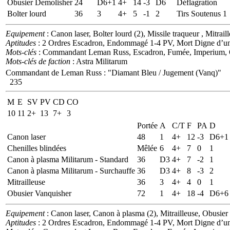
Obusier Demolisher
24
D6+1
4+
14
-3
D6
Déflagration
Bolter lourd
36
3
4+
5
-1
2
Tirs Soutenus 1
Equipement
: Canon laser, Bolter lourd (2), Missile traqueur , Mitrai
Aptitudes
: 2 Ordres Escadron, Endommagé 1-4 PV, Mort Digne d’un
Mots-clés
: Commandant Leman Russ, Escadron, Fumée, Imperium, Of
Mots-clés de faction
: Astra Militarum
Commandant de Leman Russ
:
"Diamant Bleu / Jugement (Vanq)"
235
M
E
SV
PV
CD
CO
10
11
2+
13
7+
3
Portée
A
C/T
F
PA
D
Canon laser
48
1
4+
12
-3
D6+1
Chenilles blindées
Mêlée
6
4+
7
0
1
Canon à plasma Militarum - Standard
36
D3
4+
7
-2
1
Canon à plasma Militarum - Surchauffe
36
D3
4+
8
-3
2
Mitrailleuse
36
3
4+
4
0
1
Obusier Vanquisher
72
1
4+
18
-4
D6+6
Equipement
: Canon laser, Canon à plasma (2), Mitrailleuse, Obusier
Aptitudes
: 2 Ordres Escadron, Endommagé 1-4 PV, Mort Digne d’un