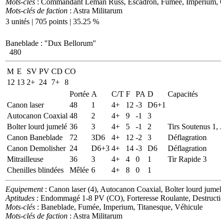
Mots-clés
: Commandant Leman Russ, Escadron, Fumée, Imperium, Of
Mots-clés de faction
: Astra Militarum
3 unités | 705 points | 35.25 %
Baneblade
:
"Dux Bellorum"
480
M
E
SV
PV
CD
CO
12
13
2+
24
7+
8
Portée
A
C/T
F
PA
D
Capacités
Canon laser
48
1
4+
12
-3
D6+1
Autocanon Coaxial
48
2
4+
9
-1
3
Bolter lourd jumelé
36
3
4+
5
-1
2
Tirs Soutenus 1,
Canon Baneblade
72
3D6
4+
12
-2
3
Déflagration
Canon Demolisher
24
D6+3
4+
14
-3
D6
Déflagration
Mitrailleuse
36
3
4+
4
0
1
Tir Rapide 3
Chenilles blindées
Mêlée
6
4+
8
0
1
Equipement
: Canon laser (4), Autocanon Coaxial, Bolter lourd jum
Aptitudes
: Endommagé 1-8 PV (CO), Forteresse Roulante, Destruct
Mots-clés
: Baneblade, Fumée, Imperium, Titanesque, Véhicule
Mots-clés de faction
: Astra Militarum