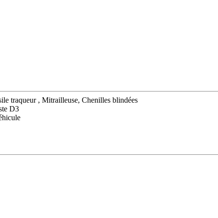
le traqueur , Mitrailleuse, Chenilles blindées
ste D3
éhicule