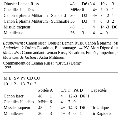
Obusier Leman Russ
48
D6+3
4+
10
-1
3
Chenilles blindées
Mêlée
6
4+
7
0
1
Canon à plasma Militarum - Standard
36
D3
4+
7
-2
1
Canon à plasma Militarum - Surchauffe
36
D3
4+
8
-3
2
Missile traqueur
48
1
4+
14
-3
D6
Mitrailleuse
36
3
4+
4
0
1
Equipement
: Canon laser, Obusier Leman Russ, Canon à plasma, Missi
Aptitudes
: 2 Ordres Escadron, Endommagé 1-4 PV, Mort Digne d’un
Mots-clés
: Commandant Leman Russ, Escadron, Fumée, Imperium, Of
Mots-clés de faction
: Astra Militarum
Commandant de Leman Russ
:
"Brutus (Dem)"
235
M
E
SV
PV
CD
CO
10
11
2+
13
7+
3
Portée
A
C/T
F
PA
D
Capacités
Canon laser
48
1
4+
12
-3
D6+1
Chenilles blindées
Mêlée
6
4+
7
0
1
Missile traqueur
48
1
4+
14
-3
D6
Tir Unique
Mitrailleuse
36
3
4+
4
0
1
Tir Rapide 3