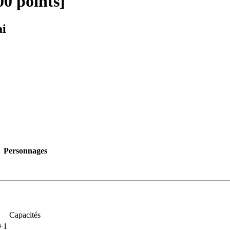
00 points]
ai
Personnages
Capacités
+1