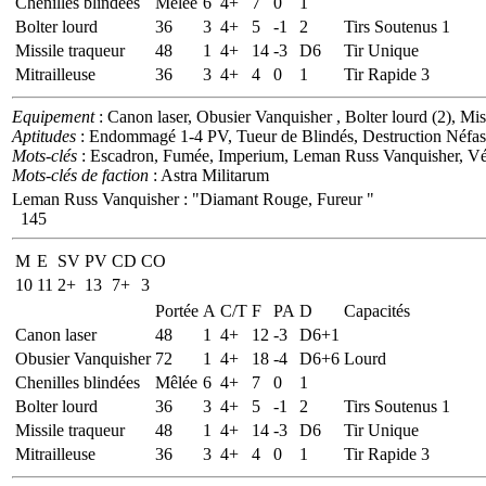
Chenilles blindées
Mêlée
6
4+
7
0
1
Bolter lourd
36
3
4+
5
-1
2
Tirs Soutenus 1
Missile traqueur
48
1
4+
14
-3
D6
Tir Unique
Mitrailleuse
36
3
4+
4
0
1
Tir Rapide 3
Equipement
: Canon laser, Obusier Vanquisher , Bolter lourd (2), Miss
Aptitudes
: Endommagé 1-4 PV, Tueur de Blindés, Destruction Néfa
Mots-clés
: Escadron, Fumée, Imperium, Leman Russ Vanquisher, Vé
Mots-clés de faction
: Astra Militarum
Leman Russ Vanquisher
:
"Diamant Rouge, Fureur "
145
M
E
SV
PV
CD
CO
10
11
2+
13
7+
3
Portée
A
C/T
F
PA
D
Capacités
Canon laser
48
1
4+
12
-3
D6+1
Obusier Vanquisher
72
1
4+
18
-4
D6+6
Lourd
Chenilles blindées
Mêlée
6
4+
7
0
1
Bolter lourd
36
3
4+
5
-1
2
Tirs Soutenus 1
Missile traqueur
48
1
4+
14
-3
D6
Tir Unique
Mitrailleuse
36
3
4+
4
0
1
Tir Rapide 3