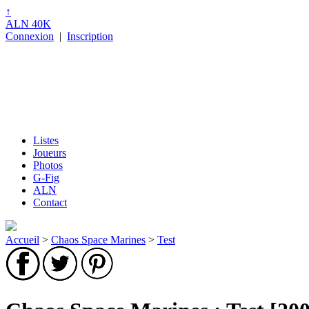
↑
ALN 40K
Connexion
|
Inscription
Listes
Joueurs
Photos
G-Fig
ALN
Contact
Accueil
>
Chaos Space Marines
>
Test