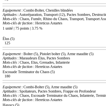
Equipement
: Combi-Bolter, Chenilles blindées
Aptitudes
: Autoréparation, Transport (12), Pactes Sombres, Destruct
Mots-clés
: Chaos, Fumée, Rhino du Chaos, Transport, Transport Ass
Mots-clés de faction
: Hereticus Astartes
1 unité | 75 points | 3.75 %
Élus (5)
125
Equipement
: Bolter (5), Pistolet bolter (5), Arme maudite (5)
Aptitudes
: Maraudeurs Élus, Pactes Sombres
Mots-clés
: Chaos, Elus, Grenades, Infanterie
Mots-clés de faction
: Hereticus Astartes
Escouade Terminator du Chaos (5)
180
Equipement
: Combi-Bolter (5), Arme maudite (5)
Aptitudes
: Spoliateurs, Pactes Sombres, Frappe en Profondeur
Mots-clés
: Chaos, Escouade Terminator du Chaos, Infanterie, Termin
Mots-clés de faction
: Hereticus Astartes
Havocs (5)