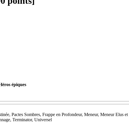
0 points]
Héros épiques
née, Pactes Sombres, Frappe en Profondeur, Meneur, Meneur Elus et 
nnage, Terminator, Universel