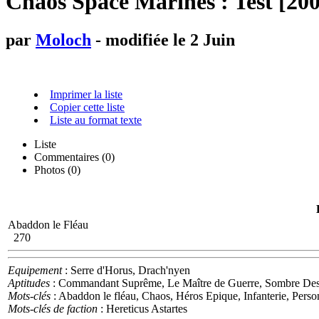
Chaos Space Marines : Test [200
par
Moloch
- modifiée le 2 Juin
Imprimer la liste
Copier cette liste
Liste au format texte
Liste
Commentaires (
0
)
Photos (0)
Abaddon le Fléau
270
Equipement
: Serre d'Horus, Drach'nyen
Aptitudes
: Commandant Suprême, Le Maître de Guerre, Sombre Desti
Mots-clés
: Abaddon le fléau, Chaos, Héros Epique, Infanterie, Perso
Mots-clés de faction
: Hereticus Astartes