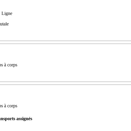
, Ligne
rutale
ps à corps
ps à corps
nsports assignés