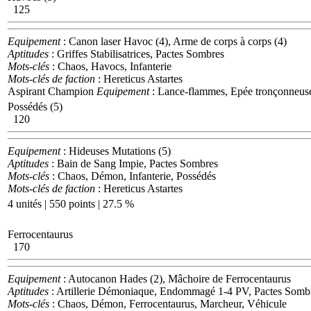
125
Equipement
: Canon laser Havoc (4), Arme de corps à corps (4)
Aptitudes
: Griffes Stabilisatrices, Pactes Sombres
Mots-clés
: Chaos, Havocs, Infanterie
Mots-clés de faction
: Hereticus Astartes
Aspirant Champion
Equipement
: Lance-flammes, Epée tronçonneuse
Possédés (5)
120
Equipement
: Hideuses Mutations (5)
Aptitudes
: Bain de Sang Impie, Pactes Sombres
Mots-clés
: Chaos, Démon, Infanterie, Possédés
Mots-clés de faction
: Hereticus Astartes
4 unités | 550 points | 27.5 %
Ferrocentaurus
170
Equipement
: Autocanon Hades (2), Mâchoire de Ferrocentaurus
Aptitudes
: Artillerie Démoniaque, Endommagé 1-4 PV, Pactes Sombr
Mots-clés
: Chaos, Démon, Ferrocentaurus, Marcheur, Véhicule