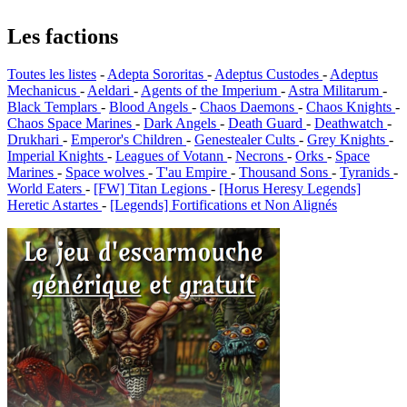
Les factions
Toutes les listes
-
Adepta Sororitas
-
Adeptus Custodes
-
Adeptus
Mechanicus
-
Aeldari
-
Agents of the Imperium
-
Astra Militarum
-
Black Templars
-
Blood Angels
-
Chaos Daemons
-
Chaos Knights
-
Chaos Space Marines
-
Dark Angels
-
Death Guard
-
Deathwatch
-
Drukhari
-
Emperor's Children
-
Genestealer Cults
-
Grey Knights
-
Imperial Knights
-
Leagues of Votann
-
Necrons
-
Orks
-
Space
Marines
-
Space wolves
-
T'au Empire
-
Thousand Sons
-
Tyranids
-
World Eaters
-
[FW] Titan Legions
-
[Horus Heresy Legends]
Heretic Astartes
-
[Legends] Fortifications et Non Alignés