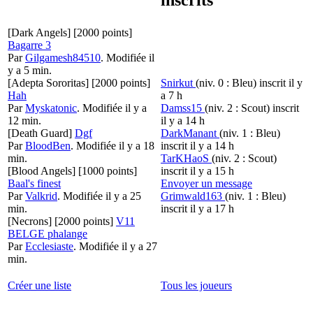
[Dark Angels]
[2000 points]
Bagarre 3
Par
Gilgamesh84510
.
Modifiée il
y a 5 min.
[Adepta Sororitas]
[2000 points]
Snirkut
(niv. 0 : Bleu)
inscrit il y
Hah
a 7 h
Par
Myskatonic
.
Modifiée il y a
Damss15
(niv. 2 : Scout)
inscrit
12 min.
il y a 14 h
[Death Guard]
Dgf
DarkManant
(niv. 1 : Bleu)
Par
BloodBen
.
Modifiée il y a 18
inscrit il y a 14 h
min.
TarKHaoS
(niv. 2 : Scout)
[Blood Angels]
[1000 points]
inscrit il y a 15 h
Baal's finest
Envoyer un message
Par
Valkrid
.
Modifiée il y a 25
Grimwald163
(niv. 1 : Bleu)
min.
inscrit il y a 17 h
[Necrons]
[2000 points]
V11
BELGE phalange
Par
Ecclesiaste
.
Modifiée il y a 27
min.
Créer une liste
Tous les joueurs