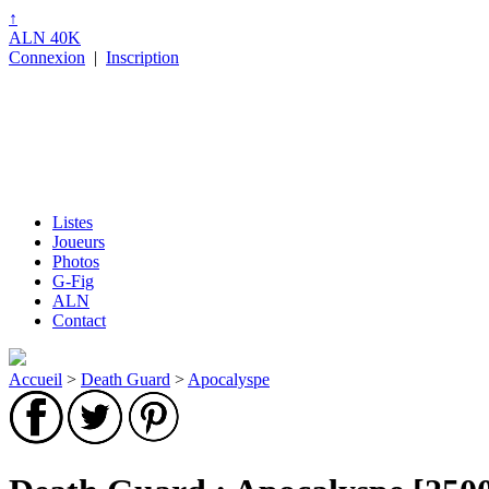
↑
ALN 40K
Connexion
|
Inscription
Listes
Joueurs
Photos
G-Fig
ALN
Contact
Accueil
>
Death Guard
>
Apocalyspe