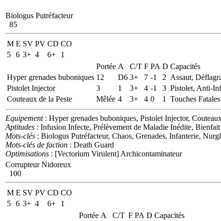
Biologus Putréfacteur
85
M
E
SV
PV
CD
CO
5
6
3+
4
6+
1
Portée
A
C/T
F
PA
D
Capacités
Hyper grenades buboniques
12
D6
3+
7
-1
2
Assaut, Déflagr
Pistolet Injector
3
1
3+
4
-1
3
Pistolet, Anti-In
Couteaux de la Peste
Mêlée
4
3+
4
0
1
Touches Fatales
Equipement
: Hyper grenades buboniques, Pistolet Injector, Couteaux
Aptitudes
: Infusion Infecte, Prélèvement de Maladie Inédite, Bienfa
Mots-clés
: Biologus Putréfacteur, Chaos, Grenades, Infanterie, Nurg
Mots-clés de faction
: Death Guard
Optimisations
: [Vectorium Virulent] Archicontaminateur
Corrupteur Nidoreux
100
M
E
SV
PV
CD
CO
5
6
3+
4
6+
1
Portée
A
C/T
F
PA
D
Capacités