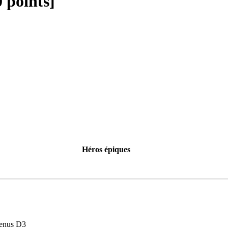
 points]
Héros épiques
utenus D3