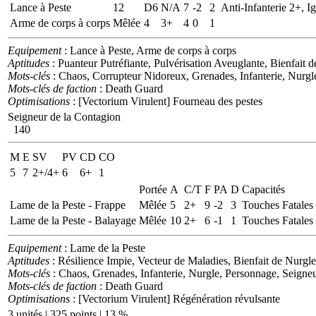
Lance à Peste
12
D6
N/A
7
-2
2
Anti-Infanterie 2+, I
Arme de corps à corps
Mêlée
4
3+
4
0
1
Equipement
: Lance à Peste, Arme de corps à corps
Aptitudes
: Puanteur Putréfiante, Pulvérisation Aveuglante, Bienfai
Mots-clés
: Chaos, Corrupteur Nidoreux, Grenades, Infanterie, Nurgl
Mots-clés de faction
: Death Guard
Optimisations
: [Vectorium Virulent] Fourneau des pestes
Seigneur de la Contagion
140
M
E
SV
PV
CD
CO
5
7
2+/4+
6
6+
1
Portée
A
C/T
F
PA
D
Capacités
Lame de la Peste - Frappe
Mêlée
5
2+
9
-2
3
Touches Fatales
Lame de la Peste - Balayage
Mêlée
10
2+
6
-1
1
Touches Fatales
Equipement
: Lame de la Peste
Aptitudes
: Résilience Impie, Vecteur de Maladies, Bienfait de Nurg
Mots-clés
: Chaos, Grenades, Infanterie, Nurgle, Personnage, Seigne
Mots-clés de faction
: Death Guard
Optimisations
: [Vectorium Virulent] Régénération révulsante
3 unités | 325 points | 13 %