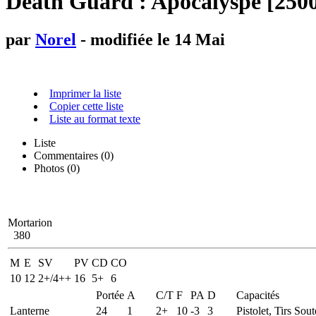
Death Guard : Apocalyspe [2500
par
Norel
- modifiée le 14 Mai
Imprimer la liste
Copier cette liste
Liste au format texte
Liste
Commentaires (
0
)
Photos (0)
Mortarion
380
M
E
SV
PV
CD
CO
10
12
2+/4++
16
5+
6
Portée
A
C/T
F
PA
D
Capacités
Lanterne
24
1
2+
10
-3
3
Pistolet, Tirs So