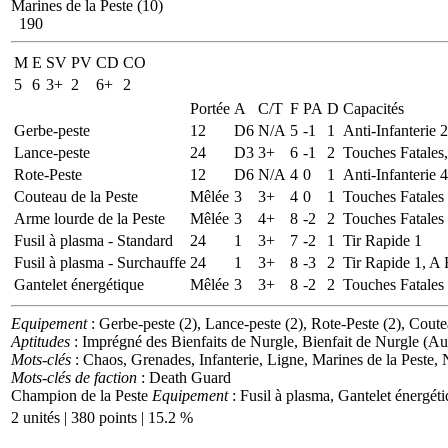
Marines de la Peste (10)
190
M
E
SV
PV
CD
CO
5
6
3+
2
6+
2
Portée
A
C/T
F
PA
D
Capacités
Gerbe-peste
12
D6
N/A
5
-1
1
Anti-Infanterie 
Lance-peste
24
D3
3+
6
-1
2
Touches Fatales,
Rote-Peste
12
D6
N/A
4
0
1
Anti-Infanterie 
Couteau de la Peste
Mêlée
3
3+
4
0
1
Touches Fatales
Arme lourde de la Peste
Mêlée
3
4+
8
-2
2
Touches Fatales
Fusil à plasma - Standard
24
1
3+
7
-2
1
Tir Rapide 1
Fusil à plasma - Surchauffe
24
1
3+
8
-3
2
Tir Rapide 1, A
Gantelet énergétique
Mêlée
3
3+
8
-2
2
Touches Fatales
Equipement
: Gerbe-peste (2), Lance-peste (2), Rote-Peste (2), Coute
Aptitudes
: Imprégné des Bienfaits de Nurgle, Bienfait de Nurgle (Au
Mots-clés
: Chaos, Grenades, Infanterie, Ligne, Marines de la Peste, 
Mots-clés de faction
: Death Guard
Champion de la Peste
Equipement
: Fusil à plasma, Gantelet énergét
2 unités | 380 points | 15.2 %