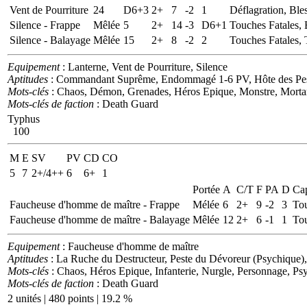
Vent de Pourriture
24
D6+3
2+
7
-2
1
Déflagration, Ble
Silence - Frappe
Mêlée
5
2+
14
-3
D6+1
Touches Fatales, 
Silence - Balayage
Mêlée
15
2+
8
-2
2
Touches Fatales,
Equipement
: Lanterne, Vent de Pourriture, Silence
Aptitudes
: Commandant Suprême, Endommagé 1-6 PV, Hôte des Pestes,
Mots-clés
: Chaos, Démon, Grenades, Héros Epique, Monstre, Mortar
Mots-clés de faction
: Death Guard
Typhus
100
M
E
SV
PV
CD
CO
5
7
2+/4++
6
6+
1
Portée
A
C/T
F
PA
D
Cap
Faucheuse d'homme de maître - Frappe
Mélée
6
2+
9
-2
3
Tou
Faucheuse d'homme de maître - Balayage
Mêlée
12
2+
6
-1
1
Tou
Equipement
: Faucheuse d'homme de maître
Aptitudes
: La Ruche du Destructeur, Peste du Dévoreur (Psychique),
Mots-clés
: Chaos, Héros Epique, Infanterie, Nurgle, Personnage, Ps
Mots-clés de faction
: Death Guard
2 unités | 480 points | 19.2 %