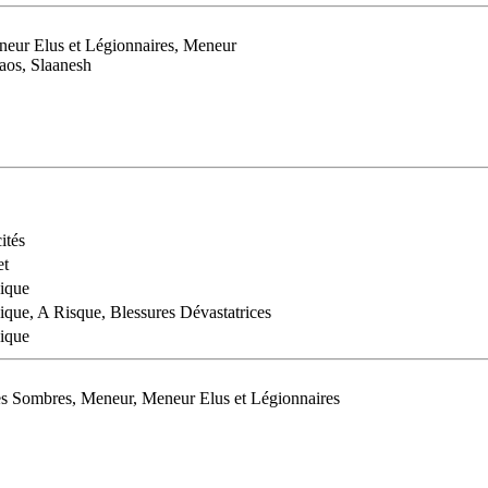
neur Elus et Légionnaires, Meneur
aos, Slaanesh
ités
et
ique
ique, A Risque, Blessures Dévastatrices
ique
es Sombres, Meneur, Meneur Elus et Légionnaires