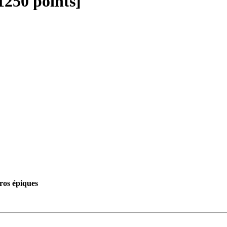
250 points]
ros épiques