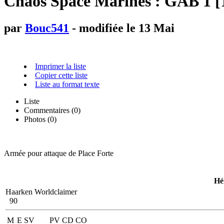
Chaos Space Marines : GAB 1 [1
par
Bouc541
- modifiée le 13 Mai
Imprimer la liste
Copier cette liste
Liste au format texte
Liste
Commentaires (
0
)
Photos (0)
Armée pour attaque de Place Forte
Hé
Haarken Worldclaimer
90
M
E
SV
PV
CD
CO