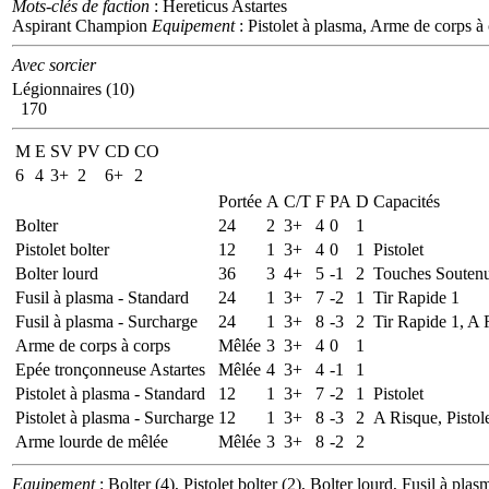
Mots-clés de faction
: Hereticus Astartes
Aspirant Champion
Equipement
: Pistolet à plasma, Arme de corps 
Avec sorcier
Légionnaires (10)
170
M
E
SV
PV
CD
CO
6
4
3+
2
6+
2
Portée
A
C/T
F
PA
D
Capacités
Bolter
24
2
3+
4
0
1
Pistolet bolter
12
1
3+
4
0
1
Pistolet
Bolter lourd
36
3
4+
5
-1
2
Touches Soutenu
Fusil à plasma - Standard
24
1
3+
7
-2
1
Tir Rapide 1
Fusil à plasma - Surcharge
24
1
3+
8
-3
2
Tir Rapide 1, A 
Arme de corps à corps
Mêlée
3
3+
4
0
1
Epée tronçonneuse Astartes
Mêlée
4
3+
4
-1
1
Pistolet à plasma - Standard
12
1
3+
7
-2
1
Pistolet
Pistolet à plasma - Surcharge
12
1
3+
8
-3
2
A Risque, Pistol
Arme lourde de mêlée
Mêlée
3
3+
8
-2
2
Equipement
: Bolter (4), Pistolet bolter (2), Bolter lourd, Fusil à p