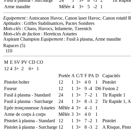
Fusil à plasma - Surcharge
24
1
3+
8
-3
2
Tir Rapid
Arme maudite
Mêlée
4
3+
5
-2
1
Equipement
: Autocanon Havoc, Canon laser Havoc, Canon rotatif Re
Aptitudes
: Griffes Stabilisatrices, Pactes Sombres
Mots-clés
: Chaos, Havocs, Infanterie, Tzeentch
Mots-clés de faction
: Hereticus Astartes
Aspirant Champion
Equipement
: Fusil à plasma, Arme maudite
Rapaces (5)
110
M
E
SV
PV
CD
CO
12
4
3+
2
6+
1
Portée
A
C/T
F
PA
D
Capacités
Pistolet bolter
12
1
3+
4
0
1
Pistolet
Fuseur
12
1
3+
9
-4
D6
Fusion 2
Fusil à plasma - Standard
24
1
3+
7
-2
1
Tir Rapide 1
Fusil à plasma - Surcharge
24
1
3+
8
-3
2
Tir Rapide 1, 
Epée tronçonneuse Astartes
Mêlée
4
3+
4
-1
1
Arme de corps à corps
Mêlée
3
3+
4
0
1
Pistolet à plasma - Standard
12
1
3+
7
-2
1
Pistolet
Pistolet à plasma - Surcharge
12
1
3+
8
-3
2
A Risque, Pisto