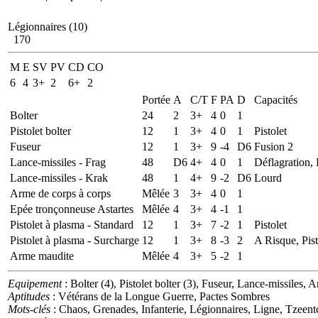
Légionnaires (10)
170
M
E
SV
PV
CD
CO
6
4
3+
2
6+
2
Portée
A
C/T
F
PA
D
Capacités
Bolter
24
2
3+
4
0
1
Pistolet bolter
12
1
3+
4
0
1
Pistolet
Fuseur
12
1
3+
9
-4
D6
Fusion 2
Lance-missiles - Frag
48
D6
4+
4
0
1
Déflagration,
Lance-missiles - Krak
48
1
4+
9
-2
D6
Lourd
Arme de corps à corps
Mêlée
3
3+
4
0
1
Epée tronçonneuse Astartes
Mêlée
4
3+
4
-1
1
Pistolet à plasma - Standard
12
1
3+
7
-2
1
Pistolet
Pistolet à plasma - Surcharge
12
1
3+
8
-3
2
A Risque, Pist
Arme maudite
Mêlée
4
3+
5
-2
1
Equipement
: Bolter (4), Pistolet bolter (3), Fuseur, Lance-missiles
Aptitudes
: Vétérans de la Longue Guerre, Pactes Sombres
Mots-clés
: Chaos, Grenades, Infanterie, Légionnaires, Ligne, Tzeent