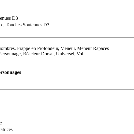
tenues D3
ce, Touches Soutenues D3
s Sombres, Frappe en Profondeur, Meneur, Meneur Rapaces
Personnage, Réacteur Dorsal, Universel, Vol
ersonnages
e
atrices