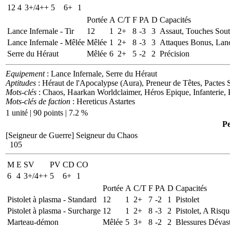
12
4
3+/4++
5
6+
1
Portée
A
C/T
F
PA
D
Capacités
Lance Infernale - Tir
12
1
2+
8
-3
3
Assaut, Touches Sou
Lance Infernale - Mêlée
Mêlée
1
2+
8
-3
3
Attaques Bonus, Lan
Serre du Héraut
Mêlée
6
2+
5
-2
2
Précision
Equipement
: Lance Infernale, Serre du Héraut
Aptitudes
: Héraut de l'Apocalypse (Aura), Preneur de Têtes, Pacte
Mots-clés
: Chaos, Haarkan Worldclaimer, Héros Epique, Infanterie, 
Mots-clés de faction
: Hereticus Astartes
1 unité | 90 points | 7.2 %
P
[Seigneur de Guerre]
Seigneur du Chaos
105
M
E
SV
PV
CD
CO
6
4
3+/4++
5
6+
1
Portée
A
C/T
F
PA
D
Capacités
Pistolet à plasma - Standard
12
1
2+
7
-2
1
Pistolet
Pistolet à plasma - Surcharge
12
1
2+
8
-3
2
Pistolet, A Risqu
Marteau-démon
Mêlée
5
3+
8
-2
2
Blessures Dévast