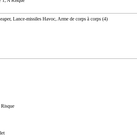
e 1, A Risque
aper, Lance-missiles Havoc, Arme de corps à corps (4)
A Risque
let