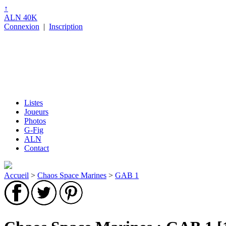
↑
ALN 40K
Connexion
|
Inscription
Listes
Joueurs
Photos
G-Fig
ALN
Contact
Accueil
>
Chaos Space Marines
>
GAB 1