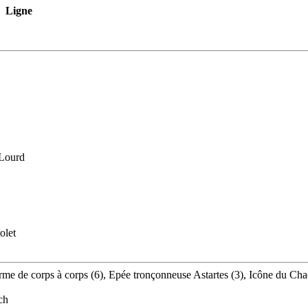
Ligne
 Lourd
olet
, Arme de corps à corps (6), Epée tronçonneuse Astartes (3), Icône du Ch
ch