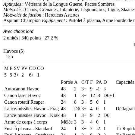
Aptitudes
: Vétérans de la Longue Guerre, Pactes Sombres
Mots-clés
: Chaos, Grenades, Infanterie, Légionnaires, Ligne, Slaane
Mots-clés de faction
: Hereticus Astartes
Aspirant Champion
Equipement
: Pistolet à plasma, Arme lourde de 
Avec chaos lord
2 unités | 340 points | 27.2 %
Havocs (5)
125
M
E
SV
PV
CD
CO
5
5
3+
2
6+
1
Portée
A
C/T
F
PA
D
Capacités
Autocanon Havoc
48
2
3+
9
-1
3
Canon laser Havoc
48
1
3+
12
-3
D6+1
Canon rotatif Reaper
24
8
3+
5
0
1
Lance-missiles Havoc - Frag
48
D6
3+
4
0
1
Déflagrat
Lance-missiles Havoc - Krak
48
1
3+
9
-2
D6
Arme de corps à corps
Mêlée
3
3+
4
0
1
Fusil à plasma - Standard
24
1
3+
7
-2
1
Tir Rapid