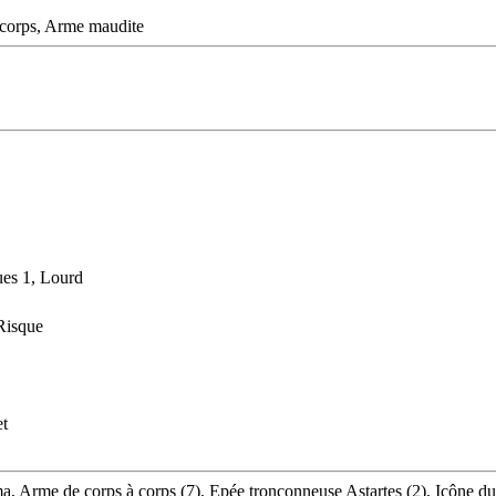
à corps, Arme maudite
es 1, Lourd
Risque
et
lasma, Arme de corps à corps (7), Epée tronçonneuse Astartes (2), Icône 