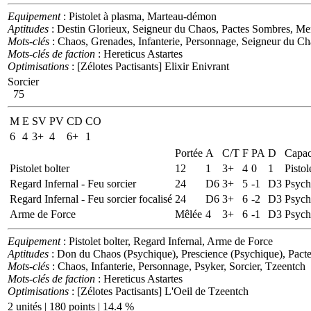
Equipement
: Pistolet à plasma, Marteau-démon
Aptitudes
: Destin Glorieux, Seigneur du Chaos, Pactes Sombres, Me
Mots-clés
: Chaos, Grenades, Infanterie, Personnage, Seigneur du Ch
Mots-clés de faction
: Hereticus Astartes
Optimisations
: [Zélotes Pactisants] Elixir Enivrant
Sorcier
75
M
E
SV
PV
CD
CO
6
4
3+
4
6+
1
Portée
A
C/T
F
PA
D
Capac
Pistolet bolter
12
1
3+
4
0
1
Pistol
Regard Infernal - Feu sorcier
24
D6
3+
5
-1
D3
Psych
Regard Infernal - Feu sorcier focalisé
24
D6
3+
6
-2
D3
Psych
Arme de Force
Mêlée
4
3+
6
-1
D3
Psych
Equipement
: Pistolet bolter, Regard Infernal, Arme de Force
Aptitudes
: Don du Chaos (Psychique), Prescience (Psychique), Pact
Mots-clés
: Chaos, Infanterie, Personnage, Psyker, Sorcier, Tzeentch
Mots-clés de faction
: Hereticus Astartes
Optimisations
: [Zélotes Pactisants] L'Oeil de Tzeentch
2 unités | 180 points | 14.4 %