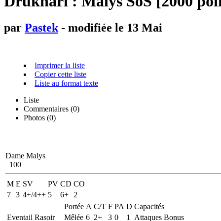
Drukhari : Malys SoS [2000 poi
par
Pastek
- modifiée le 13 Mai
Imprimer la liste
Copier cette liste
Liste au format texte
Liste
Commentaires (
0
)
Photos (0)
Dame Malys
100
M
E
SV
PV
CD
CO
7
3
4+/4++
5
6+
2
Portée
A
C/T
F
PA
D
Capacités
Eventail Rasoir
Mêlée
6
2+
3
0
1
Attaques Bonus