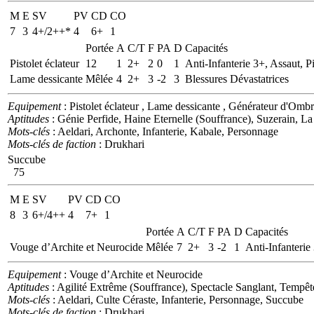
M
E
SV
PV
CD
CO
7
3
4+/2++*
4
6+
1
Portée
A
C/T
F
PA
D
Capacités
Pistolet éclateur
12
1
2+
2
0
1
Anti-Infanterie 3+, Assaut, Pi
Lame dessicante
Mêlée
4
2+
3
-2
3
Blessures Dévastatrices
Equipement
: Pistolet éclateur , Lame dessicante , Générateur d'Omb
Aptitudes
: Génie Perfide, Haine Eternelle (Souffrance), Suzerain, L
Mots-clés
: Aeldari, Archonte, Infanterie, Kabale, Personnage
Mots-clés de faction
: Drukhari
Succube
75
M
E
SV
PV
CD
CO
8
3
6+/4++
4
7+
1
Portée
A
C/T
F
PA
D
Capacités
Vouge d’Archite et Neurocide
Mêlée
7
2+
3
-2
1
Anti-Infanterie
Equipement
: Vouge d’Archite et Neurocide
Aptitudes
: Agilité Extrême (Souffrance), Spectacle Sanglant, Tempê
Mots-clés
: Aeldari, Culte Céraste, Infanterie, Personnage, Succube
Mots-clés de faction
: Drukhari