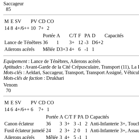
Saccageur
85
M
E
SV
PV
CD
CO
14
8
4+/6++
10
7+
2
Portée
A
C/T
F
PA
D
Capacités
Lance de Ténèbres
36
1
3+
12
-3
D6+2
Ailerons acérés
Mêlée
D3+3
4+
6
-1
1
Equipement
: Lance de Ténèbres, Ailerons acérés
Aptitudes
: Avant-Garde de la Cité Crépusculaire, Transport (11), La 
Mots-clés
: Aeldari, Saccageur, Transport, Transport Assigné, Véhicul
Mots-clés de faction
: Drukhari
Venom
70
M
E
SV
PV
CD
CO
14
6
4+/6++
6
7+
1
Portée
A
C/T
F
PA
D
Capacités
Canon éclateur
36
3
3+
3
-1
2
Anti-Infanterie 3+, Touc
Fusil éclateur jumelé
24
2
3+
2
0
1
Anti-Infanterie 3+, Assau
Ailerons acérés
Mêlée
3
4+
5
-1
1