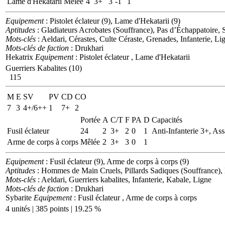
Lame d'Hekatarii
Mêlée
4
3+
3
-1
1
Equipement
: Pistolet éclateur (9), Lame d'Hekatarii (9)
Aptitudes
: Gladiateurs Acrobates (Souffrance), Pas d’Échappatoire, 
Mots-clés
: Aeldari, Cérastes, Culte Céraste, Grenades, Infanterie, Li
Mots-clés de faction
: Drukhari
Hekatrix
Equipement
: Pistolet éclateur , Lame d'Hekatarii
Guerriers Kabalites (10)
115
M
E
SV
PV
CD
CO
7
3
4+/6++
1
7+
2
Portée
A
C/T
F
PA
D
Capacités
Fusil éclateur
24
2
3+
2
0
1
Anti-Infanterie 3+, Ass
Arme de corps à corps
Mêlée
2
3+
3
0
1
Equipement
: Fusil éclateur (9), Arme de corps à corps (9)
Aptitudes
: Hommes de Main Cruels, Pillards Sadiques (Souffrance), 
Mots-clés
: Aeldari, Guerriers kabalites, Infanterie, Kabale, Ligne
Mots-clés de faction
: Drukhari
Sybarite
Equipement
: Fusil éclateur , Arme de corps à corps
4 unités | 385 points | 19.25 %