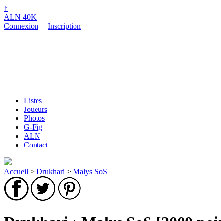
↑
ALN 40K
Connexion
|
Inscription
Listes
Joueurs
Photos
G-Fig
ALN
Contact
Accueil
>
Drukhari
>
Malys SoS