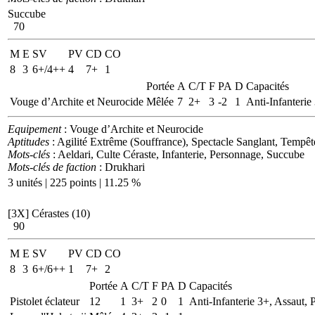
Succube
70
M
E
SV
PV
CD
CO
8
3
6+/4++
4
7+
1
Portée
A
C/T
F
PA
D
Capacités
Vouge d’Archite et Neurocide
Mêlée
7
2+
3
-2
1
Anti-Infanterie
Equipement
: Vouge d’Archite et Neurocide
Aptitudes
: Agilité Extrême (Souffrance), Spectacle Sanglant, Tempê
Mots-clés
: Aeldari, Culte Céraste, Infanterie, Personnage, Succube
Mots-clés de faction
: Drukhari
3 unités | 225 points | 11.25 %
[3X]
Cérastes (10)
90
M
E
SV
PV
CD
CO
8
3
6+/6++
1
7+
2
Portée
A
C/T
F
PA
D
Capacités
Pistolet éclateur
12
1
3+
2
0
1
Anti-Infanterie 3+, Assaut, P