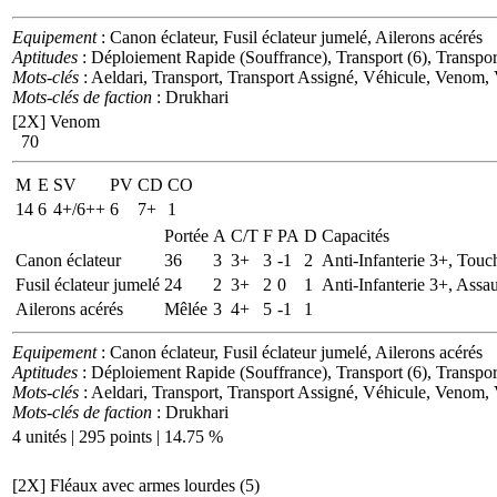
Equipement
: Canon éclateur, Fusil éclateur jumelé, Ailerons acérés
Aptitudes
: Déploiement Rapide (Souffrance), Transport (6), Transport
Mots-clés
: Aeldari, Transport, Transport Assigné, Véhicule, Venom, 
Mots-clés de faction
: Drukhari
[2X]
Venom
70
M
E
SV
PV
CD
CO
14
6
4+/6++
6
7+
1
Portée
A
C/T
F
PA
D
Capacités
Canon éclateur
36
3
3+
3
-1
2
Anti-Infanterie 3+, Touc
Fusil éclateur jumelé
24
2
3+
2
0
1
Anti-Infanterie 3+, Assau
Ailerons acérés
Mêlée
3
4+
5
-1
1
Equipement
: Canon éclateur, Fusil éclateur jumelé, Ailerons acérés
Aptitudes
: Déploiement Rapide (Souffrance), Transport (6), Transport
Mots-clés
: Aeldari, Transport, Transport Assigné, Véhicule, Venom, 
Mots-clés de faction
: Drukhari
4 unités | 295 points | 14.75 %
[2X]
Fléaux avec armes lourdes (5)