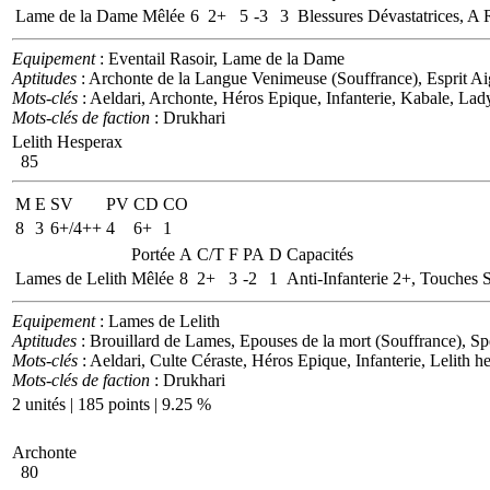
Lame de la Dame
Mêlée
6
2+
5
-3
3
Blessures Dévastatrices, A 
Equipement
: Eventail Rasoir, Lame de la Dame
Aptitudes
: Archonte de la Langue Venimeuse (Souffrance), Esprit Aig
Mots-clés
: Aeldari, Archonte, Héros Epique, Infanterie, Kabale, La
Mots-clés de faction
: Drukhari
Lelith Hesperax
85
M
E
SV
PV
CD
CO
8
3
6+/4++
4
6+
1
Portée
A
C/T
F
PA
D
Capacités
Lames de Lelith
Mêlée
8
2+
3
-2
1
Anti-Infanterie 2+, Touches 
Equipement
: Lames de Lelith
Aptitudes
: Brouillard de Lames, Epouses de la mort (Souffrance), Sp
Mots-clés
: Aeldari, Culte Céraste, Héros Epique, Infanterie, Lelith 
Mots-clés de faction
: Drukhari
2 unités | 185 points | 9.25 %
Archonte
80