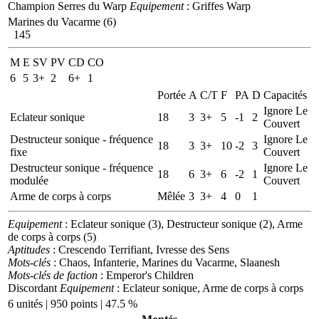
Champion Serres du Warp
Equipement
: Griffes Warp
Marines du Vacarme (6)
145
M
E
SV
PV
CD
CO
6
5
3+
2
6+
1
Portée
A
C/T
F
PA
D
Capacités
Ignore Le
Eclateur sonique
18
3
3+
5
-1
2
Couvert
Destructeur sonique - fréquence
Ignore Le
18
3
3+
10
-2
3
fixe
Couvert
Destructeur sonique - fréquence
Ignore Le
18
6
3+
6
-2
1
modulée
Couvert
Arme de corps à corps
Mêlée
3
3+
4
0
1
Equipement
: Eclateur sonique (3), Destructeur sonique (2), Arme
de corps à corps (5)
Aptitudes
: Crescendo Terrifiant, Ivresse des Sens
Mots-clés
: Chaos, Infanterie, Marines du Vacarme, Slaanesh
Mots-clés de faction
: Emperor's Children
Discordant
Equipement
: Eclateur sonique, Arme de corps à corps
6 unités | 950 points | 47.5 %