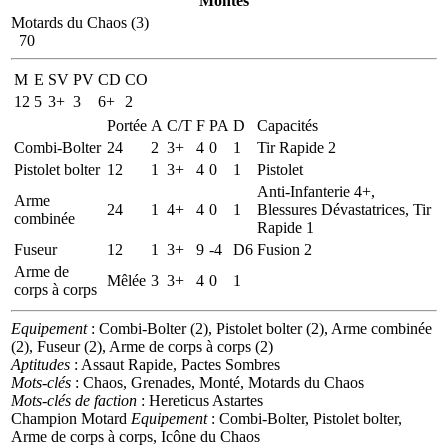
Montés
Motards du Chaos (3)
70
M
E
SV
PV
CD
CO
12
5
3+
3
6+
2
Portée
A
C/T
F
PA
D
Capacités
Combi-Bolter
24
2
3+
4
0
1
Tir Rapide 2
Pistolet bolter
12
1
3+
4
0
1
Pistolet
Anti-Infanterie 4+,
Arme
24
1
4+
4
0
1
Blessures Dévastatrices, Tir
combinée
Rapide 1
Fuseur
12
1
3+
9
-4
D6
Fusion 2
Arme de
Mêlée
3
3+
4
0
1
corps à corps
Equipement
: Combi-Bolter (2), Pistolet bolter (2), Arme combinée
(2), Fuseur (2), Arme de corps à corps (2)
Aptitudes
: Assaut Rapide, Pactes Sombres
Mots-clés
: Chaos, Grenades, Monté, Motards du Chaos
Mots-clés de faction
: Hereticus Astartes
Champion Motard
Equipement
: Combi-Bolter, Pistolet bolter,
Arme de corps à corps, Icône du Chaos