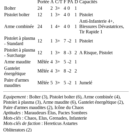
Portée
A
C/T
F
PA
D
Capacités
Bolter
24
2
3+
4
0
1
Pistolet bolter
12
1
3+
4
0
1
Pistolet
Anti-Infanterie 4+,
Arme combinée
24
1
4+
4
0
1
Blessures Dévastatrices,
Tir Rapide 1
Pistolet à plasma
12
1
3+
7
-2
1
Pistolet
- Standard
Pistolet à plasma
12
1
3+
8
-3
2
A Risque, Pistolet
- Surcharge
Arme maudite
Mêlée
4
3+
5
-2
1
Gantelet
Mêlée
4
3+
8
-2
2
énergétique
Paire d'armes
Mêlée
5
3+
5
-2
1
Jumelé
maudites
Equipement
: Bolter (3), Pistolet bolter (6), Arme combinée (4),
Pistolet à plasma (3), Arme maudite (6), Gantelet énergétique (2),
Paire d'armes maudites (2), Icône du Chaos
Aptitudes
: Maraudeurs Élus, Pactes Sombres
Mots-clés
: Chaos, Elus, Grenades, Infanterie
Mots-clés de faction
: Hereticus Astartes
Obliterators (2)