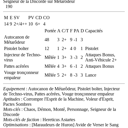
Seigneur de la Discorde sur Métarôdeur
190
M
E
SV
PV
CD
CO
14
9
2+/4++
10
6+
4
Portée
A
C/T
F
PA
D
Capacités
Autocanon de
48
3
2+
9
-1
3
Métarôdeur
Pistolet bolter
12
1
2+
4
0
1
Pistolet
Injecteur de Techno-
Attaques Bonus,
Mêlée
1
3+
3
-3
2
virus
Anti-Véhicule 2+
Pattes acérées
Mêlée
4
3+
6
-1
2
Attaques Bonus
Vouge tronçonneur
Mêlée
5
2+
8
-3
3
Lance
empaleur
Equipement
: Autocanon de Métarôdeur, Pistolet bolter, Injecteur
de Techno-virus, Pattes acérées, Vouge tronçonneur empaleur
Aptitudes
: Corrompre l'Esprit de la Machine, Voleur d'Esprit,
Pactes Sombres
Mots-clés
: Chaos, Démon, Monté, Personnage, Seigneur de la
Discorde
Mots-clés de faction
: Hereticus Astartes
Optimisations
: [Maraudeurs de Huron] Avide de Verser le Sang