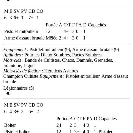
M
E
SV
PV
CD
CO
6
3
6+
1
7+
1
Portée
A
C/T
F
PA
D
Capacités
Pistolet-mitrailleur
12
1
4+
3
0
1
Arme d'assaut brutale
Mêlée
2
4+
3
0
1
Equipement
: Pistolet-mitrailleur (9), Arme d'assaut brutale (9)
Aptitudes
: Pour les Dieux Sombres, Pactes Sombres
Mots-clés
: Bande de Cultistes, Chaos, Damnés, Grenades,
Infanterie, Ligne
Mots-clés de faction
: Hereticus Astartes
Champion Cultiste
Equipement
: Pistolet-mitrailleur, Arme d'assaut
brutale
Légionnaires (5)
90
M
E
SV
PV
CD
CO
6
4
3+
2
6+
2
Portée
A
C/T
F
PA
D
Capacités
Bolter
24
2
3+
4
0
1
Pistolet bolter
12
1
3+
4
0
1
Pistolet