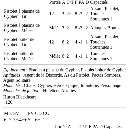
Portée
A
C/T
F
PA
D
Capacités
Assaut, Pistolet,
Pistolet à plasma de
12
3
2+
8
-3
2
Touches
Cypher - Tir
Soutenues 1
Pistolet à plasma de
Mêlée
3
2+
8
-3
2
Attaques Bonus
Cypher - Mêlée
Assaut, Pistolet,
Pistolet bolter de
12
6
2+
4
-1
1
Touches
Cypher - Tir
Soutenues 1
Pistolet bolter de
Touches
Mêlée
6
2+
4
-1
1
Cypher - Mêlée
Soutenues 1
Equipement
: Pistolet à plasma de Cypher, Pistolet bolter de Cypher
Aptitudes
: Agent de la Discorde, As du Pistolet, Pactes Sombres,
Agent Solitaire
Mots-clés
: Chaos, Cypher, Héros Epique, Infanterie, Personnage
Mots-clés de faction
: Hereticus Astartes
Huron Blackheart
120
M
E
SV
PV
CD
CO
6
5
3+/4++
5
6+
1
Portée
A
C/T
F
PA
D
Capacités