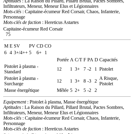
Aptitudes
: La Raison du Pillard, Pillard Brutal, Pactes Sombres,
Infiltrateurs, Meneur, Meneur Elus et Légionnaires
Mots-clés
: Capitaine-écumeur Red Corsair, Chaos, Infanterie,
Personnage
Mots-clés de faction
: Hereticus Astartes
Capitaine-écumeur Red Corsair
75
M
E
SV
PV
CD
CO
6
4
3+/4++
5
6+
1
Portée
A
C/T
F
PA
D
Capacités
Pistolet à plasma -
12
1
3+
7
-2
1
Pistolet
Standard
Pistolet à plasma -
A Risque,
12
1
3+
8
-3
2
Surcharge
Pistolet
Masse énergétique
Mêlée
5
2+
5
-2
2
Equipement
: Pistolet à plasma, Masse énergétique
Aptitudes
: La Raison du Pillard, Pillard Brutal, Pactes Sombres,
Infiltrateurs, Meneur, Meneur Elus et Légionnaires
Mots-clés
: Capitaine-écumeur Red Corsair, Chaos, Infanterie,
Personnage
Mots-clés de faction
: Hereticus Astartes