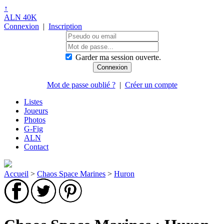
↑
ALN 40K
Connexion
|
Inscription
Garder ma session ouverte.
Mot de passe oublié ?
|
Créer un compte
Listes
Joueurs
Photos
G-Fig
ALN
Contact
Accueil
>
Chaos Space Marines
>
Huron