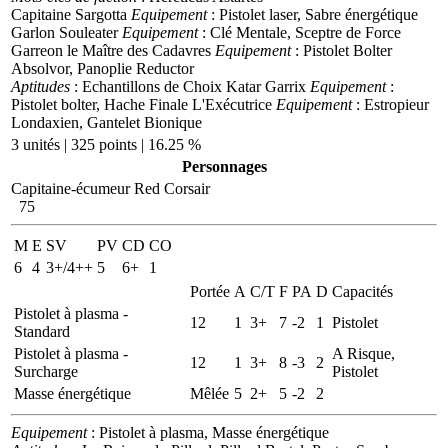
Capitaine Sargotta
Equipement
: Pistolet laser, Sabre énergétique
Garlon Souleater
Equipement
: Clé Mentale, Sceptre de Force
Garreon le Maître des Cadavres
Equipement
: Pistolet Bolter
Absolvor, Panoplie Reductor
Aptitudes
: Echantillons de Choix
Katar Garrix
Equipement
:
Pistolet bolter, Hache Finale
L'Exécutrice
Equipement
: Estropieur
Londaxien, Gantelet Bionique
3 unités | 325 points | 16.25 %
Personnages
Capitaine-écumeur Red Corsair
75
M
E
SV
PV
CD
CO
6
4
3+/4++
5
6+
1
Portée
A
C/T
F
PA
D
Capacités
Pistolet à plasma -
12
1
3+
7
-2
1
Pistolet
Standard
Pistolet à plasma -
A Risque,
12
1
3+
8
-3
2
Surcharge
Pistolet
Masse énergétique
Mêlée
5
2+
5
-2
2
Equipement
: Pistolet à plasma, Masse énergétique