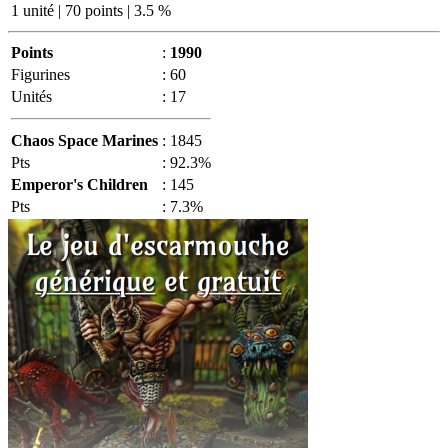
1 unité | 70 points | 3.5 %
Points
:
1990
Figurines
:
60
Unités
:
17
Chaos Space Marines
:
1845
Pts
:
92.3%
Emperor's Children
:
145
Pts
:
7.3%