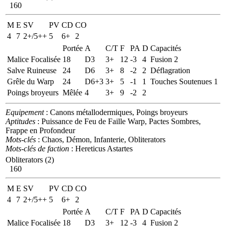
160
M
E
SV
PV
CD
CO
4
7
2+/5++
5
6+
2
Portée
A
C/T
F
PA
D
Capacités
Malice Focalisée
18
D3
3+
12
-3
4
Fusion 2
Salve Ruineuse
24
D6
3+
8
-2
2
Déflagration
Grêle du Warp
24
D6+3
3+
5
-1
1
Touches Soutenues 1
Poings broyeurs
Mêlée
4
3+
9
-2
2
Equipement
: Canons métallodermiques, Poings broyeurs
Aptitudes
: Puissance de Feu de Faille Warp, Pactes Sombres,
Frappe en Profondeur
Mots-clés
: Chaos, Démon, Infanterie, Obliterators
Mots-clés de faction
: Hereticus Astartes
Obliterators (2)
160
M
E
SV
PV
CD
CO
4
7
2+/5++
5
6+
2
Portée
A
C/T
F
PA
D
Capacités
Malice Focalisée
18
D3
3+
12
-3
4
Fusion 2