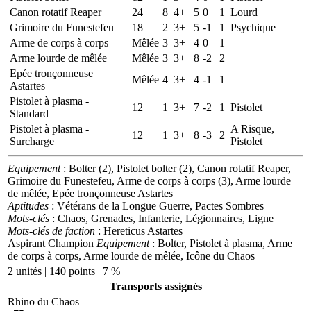
Canon rotatif Reaper
24
8
4+
5
0
1
Lourd
Grimoire du Funestefeu
18
2
3+
5
-1
1
Psychique
Arme de corps à corps
Mêlée
3
3+
4
0
1
Arme lourde de mêlée
Mêlée
3
3+
8
-2
2
Epée tronçonneuse
Mêlée
4
3+
4
-1
1
Astartes
Pistolet à plasma -
12
1
3+
7
-2
1
Pistolet
Standard
Pistolet à plasma -
A Risque,
12
1
3+
8
-3
2
Surcharge
Pistolet
Equipement
: Bolter (2), Pistolet bolter (2), Canon rotatif Reaper,
Grimoire du Funestefeu, Arme de corps à corps (3), Arme lourde
de mêlée, Epée tronçonneuse Astartes
Aptitudes
: Vétérans de la Longue Guerre, Pactes Sombres
Mots-clés
: Chaos, Grenades, Infanterie, Légionnaires, Ligne
Mots-clés de faction
: Hereticus Astartes
Aspirant Champion
Equipement
: Bolter, Pistolet à plasma, Arme
de corps à corps, Arme lourde de mêlée, Icône du Chaos
2 unités | 140 points | 7 %
Transports assignés
Rhino du Chaos