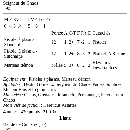
Seigneur du Chaos
90
M
E
SV
PV
CD
CO
6
4
3+/4++
5
6+
1
Portée
A
C/T
F
PA
D
Capacités
Pistolet à plasma -
12
1
2+
7
-2
1
Pistolet
Standard
Pistolet à plasma -
12
1
2+
8
-3
2
Pistolet, A Risque
Surcharge
Blessures
Marteau-démon
Mêlée
5
3+
8
-2
2
Dévastatrices
Equipement
: Pistolet à plasma, Marteau-démon
Aptitudes
: Destin Glorieux, Seigneur du Chaos, Pactes Sombres,
Meneur Elus et Légionnaires
Mots-clés
: Chaos, Grenades, Infanterie, Personnage, Seigneur du
Chaos
Mots-clés de faction
: Hereticus Astartes
4 unités | 430 points | 21.5 %
Ligne
Bande de Cultistes (10)
50