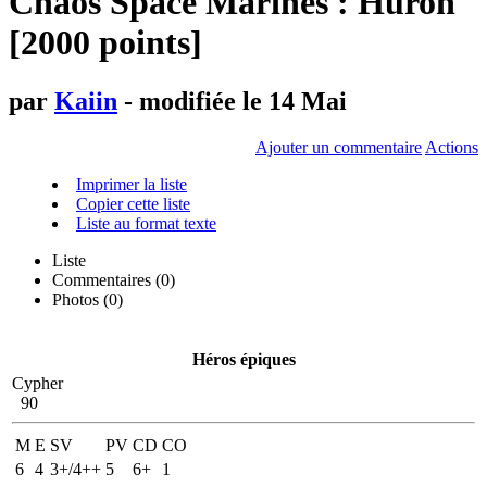
Chaos Space Marines : Huron
[2000 points]
par
Kaiin
- modifiée le 14 Mai
Ajouter un commentaire
Actions
Imprimer la liste
Copier cette liste
Liste au format texte
Liste
Commentaires (
0
)
Photos (0)
Héros épiques
Cypher
90
M
E
SV
PV
CD
CO
6
4
3+/4++
5
6+
1