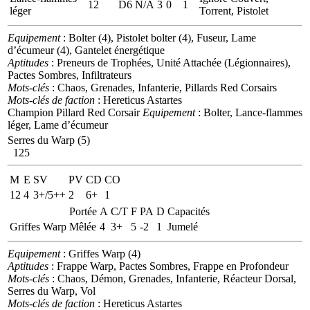
12
D6
N/A
3
0
1
léger
Torrent, Pistolet
Equipement
: Bolter (4), Pistolet bolter (4), Fuseur, Lame
d’écumeur (4), Gantelet énergétique
Aptitudes
: Preneurs de Trophées, Unité Attachée (Légionnaires),
Pactes Sombres, Infiltrateurs
Mots-clés
: Chaos, Grenades, Infanterie, Pillards Red Corsairs
Mots-clés de faction
: Hereticus Astartes
Champion Pillard Red Corsair
Equipement
: Bolter, Lance-flammes
léger, Lame d’écumeur
Serres du Warp (5)
125
M
E
SV
PV
CD
CO
12
4
3+/5++
2
6+
1
Portée
A
C/T
F
PA
D
Capacités
Griffes Warp
Mêlée
4
3+
5
-2
1
Jumelé
Equipement
: Griffes Warp (4)
Aptitudes
: Frappe Warp, Pactes Sombres, Frappe en Profondeur
Mots-clés
: Chaos, Démon, Grenades, Infanterie, Réacteur Dorsal,
Serres du Warp, Vol
Mots-clés de faction
: Hereticus Astartes