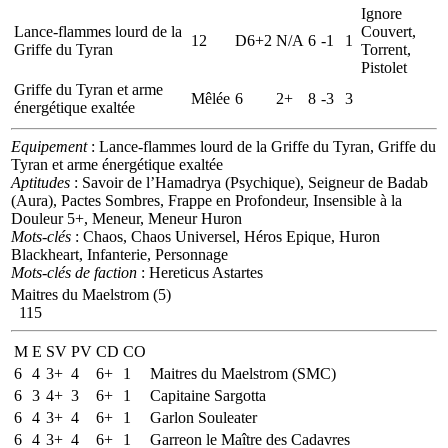
Ignore
Lance-flammes lourd de la
Couvert,
12
D6+2
N/A
6
-1
1
Griffe du Tyran
Torrent,
Pistolet
Griffe du Tyran et arme
Mêlée
6
2+
8
-3
3
énergétique exaltée
Equipement
: Lance-flammes lourd de la Griffe du Tyran, Griffe du
Tyran et arme énergétique exaltée
Aptitudes
: Savoir de l’Hamadrya (Psychique), Seigneur de Badab
(Aura), Pactes Sombres, Frappe en Profondeur, Insensible à la
Douleur 5+, Meneur, Meneur Huron
Mots-clés
: Chaos, Chaos Universel, Héros Epique, Huron
Blackheart, Infanterie, Personnage
Mots-clés de faction
: Hereticus Astartes
Maitres du Maelstrom (5)
115
M
E
SV
PV
CD
CO
6
4
3+
4
6+
1
Maitres du Maelstrom (SMC)
6
3
4+
3
6+
1
Capitaine Sargotta
6
4
3+
4
6+
1
Garlon Souleater
6
4
3+
4
6+
1
Garreon le Maître des Cadavres