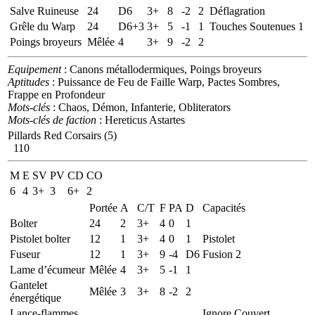
Salve Ruineuse
24
D6
3+
8
-2
2
Déflagration
Grêle du Warp
24
D6+3
3+
5
-1
1
Touches Soutenues 1
Poings broyeurs
Mêlée
4
3+
9
-2
2
Equipement
: Canons métallodermiques, Poings broyeurs
Aptitudes
: Puissance de Feu de Faille Warp, Pactes Sombres,
Frappe en Profondeur
Mots-clés
: Chaos, Démon, Infanterie, Obliterators
Mots-clés de faction
: Hereticus Astartes
Pillards Red Corsairs (5)
110
M
E
SV
PV
CD
CO
6
4
3+
3
6+
2
Portée
A
C/T
F
PA
D
Capacités
Bolter
24
2
3+
4
0
1
Pistolet bolter
12
1
3+
4
0
1
Pistolet
Fuseur
12
1
3+
9
-4
D6
Fusion 2
Lame d’écumeur
Mêlée
4
3+
5
-1
1
Gantelet
Mêlée
3
3+
8
-2
2
énergétique
Lance-flammes
Ignore Couvert,