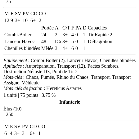
75
M
E
SV
PV
CD
CO
12
9
3+
10
6+
2
Portée
A
C/T
F
PA
D
Capacités
Combi-Bolter
24
2
3+
4
0
1
Tir Rapide 2
Lanceur Havoc
48
D6
3+
5
0
1
Déflagration
Chenilles blindées
Mêlée
3
4+
6
0
1
Equipement
: Combi-Bolter (2), Lanceur Havoc, Chenilles blindées
Aptitudes
: Autoréparation, Transport (12), Pactes Sombres,
Destruction Néfaste D3, Pont de Tir 2
Mots-clés
: Chaos, Fumée, Rhino du Chaos, Transport, Transport
Assigné, Véhicule
Mots-clés de faction
: Hereticus Astartes
1 unité | 75 points | 3.75 %
Infanterie
Élus (10)
250
M
E
SV
PV
CD
CO
6
4
3+
3
6+
1