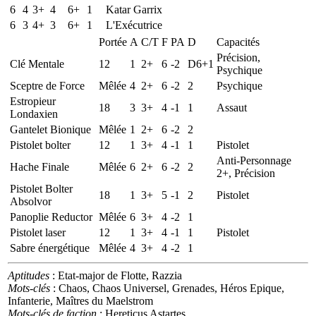
6
4
3+
4
6+
1
Katar Garrix
6
3
4+
3
6+
1
L'Exécutrice
Portée
A
C/T
F
PA
D
Capacités
Précision,
Clé Mentale
12
1
2+
6
-2
D6+1
Psychique
Sceptre de Force
Mêlée
4
2+
6
-2
2
Psychique
Estropieur
18
3
3+
4
-1
1
Assaut
Londaxien
Gantelet Bionique
Mêlée
1
2+
6
-2
2
Pistolet bolter
12
1
3+
4
-1
1
Pistolet
Anti-Personnage
Hache Finale
Mêlée
6
2+
6
-2
2
2+, Précision
Pistolet Bolter
18
1
3+
5
-1
2
Pistolet
Absolvor
Panoplie Reductor
Mêlée
6
3+
4
-2
1
Pistolet laser
12
1
3+
4
-1
1
Pistolet
Sabre énergétique
Mêlée
4
3+
4
-2
1
Aptitudes
: Etat-major de Flotte, Razzia
Mots-clés
: Chaos, Chaos Universel, Grenades, Héros Epique,
Infanterie, Maîtres du Maelstrom
Mots-clés de faction
: Hereticus Astartes