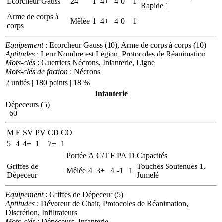
Ecorcheur Gauss
24
1
4+
4
0
1
Rapide 1
Arme de corps à
Mêlée
1
4+
4
0
1
corps
Equipement
: Ecorcheur Gauss (10), Arme de corps à corps (10)
Aptitudes
: Leur Nombre est Légion, Protocoles de Réanimation
Mots-clés
: Guerriers Nécrons, Infanterie, Ligne
Mots-clés de faction
: Nécrons
2 unités | 180 points | 18 %
Infanterie
Dépeceurs (5)
60
M
E
SV
PV
CD
CO
5
4
4+
1
7+
1
Portée
A
C/T
F
PA
D
Capacités
Griffes de
Touches Soutenues 1,
Mêlée
4
3+
4
-1
1
Dépeceur
Jumelé
Equipement
: Griffes de Dépeceur (5)
Aptitudes
: Dévoreur de Chair, Protocoles de Réanimation,
Discrétion, Infiltrateurs
Mots-clés
: Dépeceurs, Infanterie