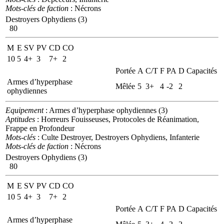
Mots-clés de faction
: Nécrons
Destroyers Ophydiens (3)
80
M
E
SV
PV
CD
CO
10
5
4+
3
7+
2
Portée
A
C/T
F
PA
D
Capacités
Armes d’hyperphase
Mêlée
5
3+
4
-2
2
ophydiennes
Equipement
: Armes d’hyperphase ophydiennes (3)
Aptitudes
: Horreurs Fouisseuses, Protocoles de Réanimation,
Frappe en Profondeur
Mots-clés
: Culte Destroyer, Destroyers Ophydiens, Infanterie
Mots-clés de faction
: Nécrons
Destroyers Ophydiens (3)
80
M
E
SV
PV
CD
CO
10
5
4+
3
7+
2
Portée
A
C/T
F
PA
D
Capacités
Armes d’hyperphase