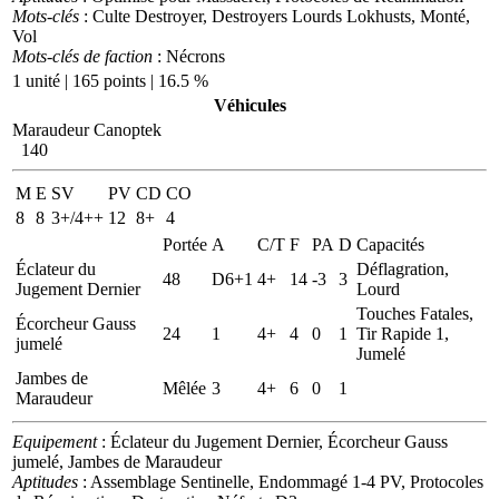
Mots-clés
: Culte Destroyer, Destroyers Lourds Lokhusts, Monté,
Vol
Mots-clés de faction
: Nécrons
1 unité | 165 points | 16.5 %
Véhicules
Maraudeur Canoptek
140
M
E
SV
PV
CD
CO
8
8
3+/4++
12
8+
4
Portée
A
C/T
F
PA
D
Capacités
Éclateur du
Déflagration,
48
D6+1
4+
14
-3
3
Jugement Dernier
Lourd
Touches Fatales,
Écorcheur Gauss
24
1
4+
4
0
1
Tir Rapide 1,
jumelé
Jumelé
Jambes de
Mêlée
3
4+
6
0
1
Maraudeur
Equipement
: Éclateur du Jugement Dernier, Écorcheur Gauss
jumelé, Jambes de Maraudeur
Aptitudes
: Assemblage Sentinelle, Endommagé 1-4 PV, Protocoles