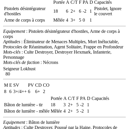
Portée
A
C/T
F
PA
D
Capacités
Pistolets désintégrateur
Pistolet, Ignore
18
6
2+
6
-2
1
d'hostiles
le couvert
Arme de corps à corps
Mêlée
4
3+
5
0
1
Equipement
: Pistolets désintégrateur d'hostiles, Arme de corps à
corps
Aptitudes
: Éliminateur de Menaces Multiples, Mort Inéluctable,
Protocoles de Réanimation, Agent Solitaire, Frappe en Profondeur
Mots-clés
: Culte Destroyer, Destroyer Hexmark, Infanterie,
Personnage
Mots-clés de faction
: Nécrons
Seigneur Lokhust
80
M
E
SV
PV
CD
CO
8
6
3+/4++
6
6+
2
Portée
A
C/T
F
PA
D
Capacités
Bâton de lumière - tir
18
3
2+
5
-2
1
Bâton de lumière - mêlée
Mêlée
4
2+
5
-2
1
Equipement
: Bâton de lumière
Aptitudes
: Culte Destroyer, Poussé par la Haine, Protocoles de