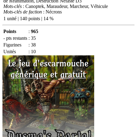
de Réanimation, Destruction Néfaste D3
Mots-clés
: Canoptek, Maraudeur, Marcheur, Véhicule
Mots-clés de faction
: Nécrons
1 unité | 140 points | 14 %
Points
:
965
- pts restants
:
35
Figurines
:
38
Unités
:
10