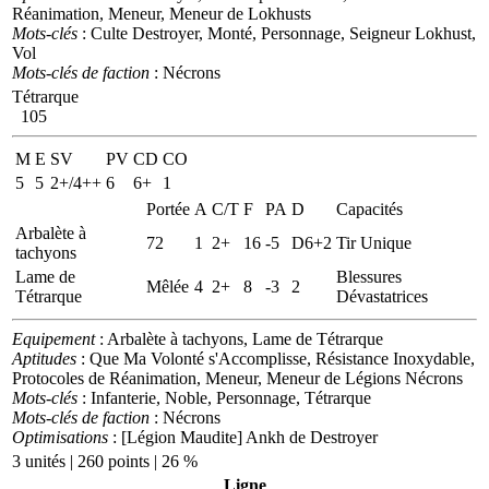
Réanimation, Meneur, Meneur de Lokhusts
Mots-clés
: Culte Destroyer, Monté, Personnage, Seigneur Lokhust,
Vol
Mots-clés de faction
: Nécrons
Tétrarque
105
M
E
SV
PV
CD
CO
5
5
2+/4++
6
6+
1
Portée
A
C/T
F
PA
D
Capacités
Arbalète à
72
1
2+
16
-5
D6+2
Tir Unique
tachyons
Lame de
Blessures
Mêlée
4
2+
8
-3
2
Tétrarque
Dévastatrices
Equipement
: Arbalète à tachyons, Lame de Tétrarque
Aptitudes
: Que Ma Volonté s'Accomplisse, Résistance Inoxydable,
Protocoles de Réanimation, Meneur, Meneur de Légions Nécrons
Mots-clés
: Infanterie, Noble, Personnage, Tétrarque
Mots-clés de faction
: Nécrons
Optimisations
: [Légion Maudite] Ankh de Destroyer
3 unités | 260 points | 26 %
Ligne