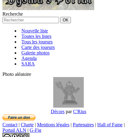
Recherche
Nouvelle liste
Toutes les listes
Tous les joueurs
Carte des joueurs
Galerie photos
Agenda
SARA
Photo aléatoire
Décors
par
C'Rius
Contact
|
Charte
|
Mentions légales
|
Partenaires
|
Hall of Fame
|
Portail ALN
|
G-Fig