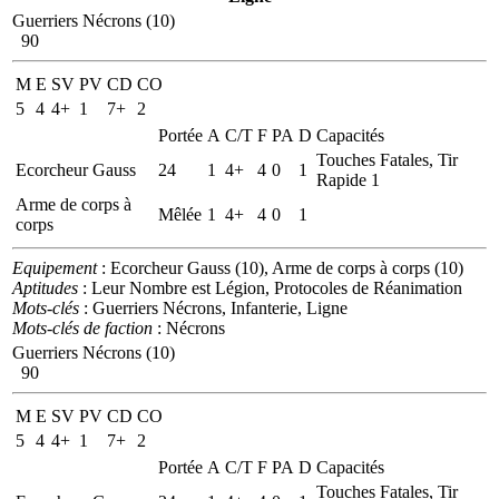
Guerriers Nécrons (10)
90
M
E
SV
PV
CD
CO
5
4
4+
1
7+
2
Portée
A
C/T
F
PA
D
Capacités
Touches Fatales, Tir
Ecorcheur Gauss
24
1
4+
4
0
1
Rapide 1
Arme de corps à
Mêlée
1
4+
4
0
1
corps
Equipement
: Ecorcheur Gauss (10), Arme de corps à corps (10)
Aptitudes
: Leur Nombre est Légion, Protocoles de Réanimation
Mots-clés
: Guerriers Nécrons, Infanterie, Ligne
Mots-clés de faction
: Nécrons
Guerriers Nécrons (10)
90
M
E
SV
PV
CD
CO
5
4
4+
1
7+
2
Portée
A
C/T
F
PA
D
Capacités
Touches Fatales, Tir