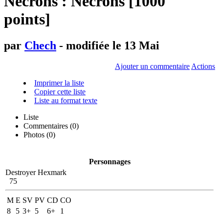
Necrons : Necrons [1000
points]
par
Chech
- modifiée le 13 Mai
Ajouter un commentaire
Actions
Imprimer la liste
Copier cette liste
Liste au format texte
Liste
Commentaires (
0
)
Photos (0)
Personnages
Destroyer Hexmark
75
M
E
SV
PV
CD
CO
8
5
3+
5
6+
1