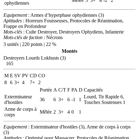
Mêlée
5
3+
4
-2
2
ophydiennes
Equipement
: Armes d’hyperphase ophydiennes (3)
Aptitudes
: Horreurs Fouisseuses, Protocoles de Réanimation,
Frappe en Profondeur
Mots-clés
: Culte Destroyer, Destroyers Ophydiens, Infanterie
Mots-clés de faction
: Nécrons
3 unités | 220 points | 22 %
Montés
Destroyers Lourds Lokhusts (3)
165
M
E
SV
PV
CD
CO
8
6
3+
4
7+
2
Portée
A
C/T
F
PA
D
Capacités
Exterminateur
Lourd, Tir Rapide 6,
36
6
3+
6
-1
1
d'hostiles
Touches Soutenues 1
Arme de corps à
Mêlée
2
3+
4
0
1
corps
Equipement
: Exterminateur d'hostiles (3), Arme de corps à corps
(3)
Aptitudes
: Optimisé pour Massacrer, Protocoles de Réanimation