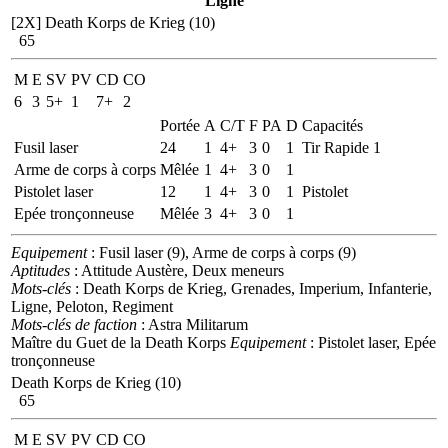
Ligne
[2X]
Death Korps de Krieg (10)
65
M
E
SV
PV
CD
CO
6
3
5+
1
7+
2
Portée
A
C/T
F
PA
D
Capacités
Fusil laser
24
1
4+
3
0
1
Tir Rapide 1
Arme de corps à corps
Mêlée
1
4+
3
0
1
Pistolet laser
12
1
4+
3
0
1
Pistolet
Epée tronçonneuse
Mêlée
3
4+
3
0
1
Equipement
: Fusil laser (9), Arme de corps à corps (9)
Aptitudes
: Attitude Austère, Deux meneurs
Mots-clés
: Death Korps de Krieg, Grenades, Imperium, Infanterie,
Ligne, Peloton, Regiment
Mots-clés de faction
: Astra Militarum
Maître du Guet de la Death Korps
Equipement
: Pistolet laser, Epée
tronçonneuse
Death Korps de Krieg (10)
65
M
E
SV
PV
CD
CO