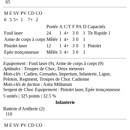
65
M
E
SV
PV
CD
CO
6
3
5+
1
7+
2
Portée
A
C/T
F
PA
D
Capacités
Fusil laser
24
1
4+
3
0
1
Tir Rapide 1
Arme de corps à corps
Mêlée
1
4+
3
0
1
Pistolet laser
12
1
4+
3
0
1
Pistolet
Epée tronçonneuse
Mêlée
3
4+
3
0
1
Equipement
: Fusil laser (9), Arme de corps à corps (9)
Aptitudes
: Troupes de Choc, Deux meneurs
Mots-clés
: Cadien, Grenades, Imperium, Infanterie, Ligne,
Peloton, Regiment, Troupes de Choc Cadienne
Mots-clés de faction
: Astra Militarum
Sergent de Choc
Equipement
: Pistolet laser, Epée tronçonneuse
5 unités | 325 points | 32.5 %
Infanterie
Batterie d'Artillerie (2)
110
M
E
SV
PV
CD
CO