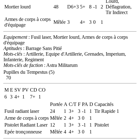
Lourd,
Mortier lourd
48
D6+3
5+
8
-1
2
Déflagration,
Tir Indirect
Armes de corps à corps
Mêlée
3
4+
3
0
1
d'équipage
Equipement
: Fusil laser, Mortier lourd, Armes de corps à corps
d'équipage
Aptitudes
: Barrage Sans Pitié
Mots-clés
: Artillerie, Equipe d'Artillerie, Grenades, Imperium,
Infanterie, Regiment
Mots-clés de faction
: Astra Militarum
Pupilles du Tempestus (5)
70
M
E
SV
PV
CD
CO
6
3
4+
1
7+
1
Portée
A
C/T
F
PA
D
Capacités
Fusil radiant laser
24
1
3+
3
-1
1
Tir Rapide 1
Arme de corps à corps
Mêlée
2
4+
3
0
1
Pistolet Radiant Laser
12
1
3+
3
-1
1
Pistolet
Epée tronçonneuse
Mêlée
4
4+
3
0
1