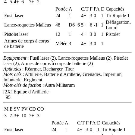
4
5
4+
6
7+
2
Portée
A
C/T
F
PA
D
Capacités
Fusil laser
24
1
4+
3
0
1
Tir Rapide 1
Déflagration,
Lance-roquettes Malleus
48
D6+6
5+
6
-1
1
Lourd
Pistolet laser
12
1
4+
3
0
1
Pistolet
Armes de corps à corps
Mêlée
3
4+
3
0
1
de batterie
Equipement
: Fusil laser (2), Lance-roquettes Malleus (2), Pistolet
laser (2), Armes de corps à corps de batterie (2)
Aptitudes
: Réarmer, Recharger, Tirer
Mots-clés
: Artillerie, Batterie d'Artillerie, Grenades, Imperium,
Infanterie, Regiment
Mots-clés de faction
: Astra Militarum
[2X]
Equipe d'Artillerie
95
M
E
SV
PV
CD
CO
3
7
3+
10
7+
3
Portée
A
C/T
F
PA
D
Capacités
Fusil laser
24
1
4+
3
0
1
Tir Rapide 1