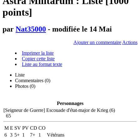
Astra Militarum : Liste [1000
points]
par
Nat35000
- modifiée le 14 Mai
Ajouter un commentaire
Actions
Imprimer la liste
Copier cette liste
Liste au format texte
Liste
Commentaires (
0
)
Photos (0)
Personnages
[Seigneur de Guerre]
Escouade d'état-major de Krieg (6)
65
M
E
SV
PV
CD
CO
6
3
5+
1
7+
1
Vétérans