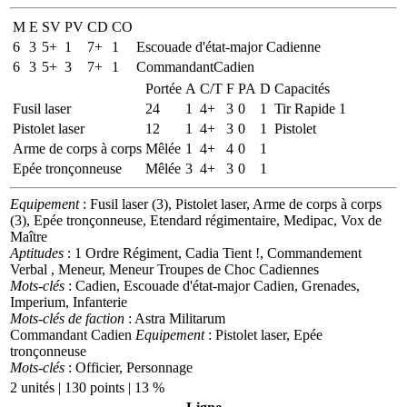
M
E
SV
PV
CD
CO
6
3
5+
1
7+
1
Escouade d'état-major Cadienne
6
3
5+
3
7+
1
CommandantCadien
Portée
A
C/T
F
PA
D
Capacités
Fusil laser
24
1
4+
3
0
1
Tir Rapide 1
Pistolet laser
12
1
4+
3
0
1
Pistolet
Arme de corps à corps
Mêlée
1
4+
4
0
1
Epée tronçonneuse
Mêlée
3
4+
3
0
1
Equipement
: Fusil laser (3), Pistolet laser, Arme de corps à corps
(3), Epée tronçonneuse, Etendard régimentaire, Medipac, Vox de
Maître
Aptitudes
: 1 Ordre Régiment, Cadia Tient !, Commandement
Verbal , Meneur, Meneur Troupes de Choc Cadiennes
Mots-clés
: Cadien, Escouade d'état-major Cadien, Grenades,
Imperium, Infanterie
Mots-clés de faction
: Astra Militarum
Commandant Cadien
Equipement
: Pistolet laser, Epée
tronçonneuse
Mots-clés
: Officier, Personnage
2 unités | 130 points | 13 %