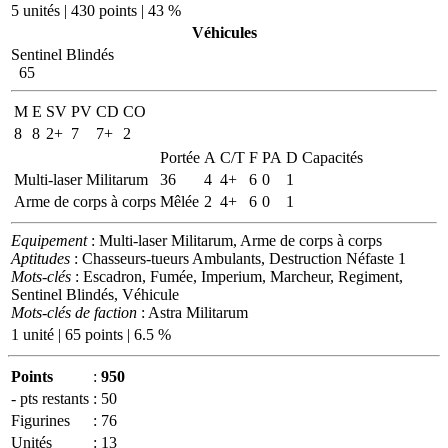
5 unités | 430 points | 43 %
Véhicules
Sentinel Blindés
65
M
E
SV
PV
CD
CO
8
8
2+
7
7+
2
Portée
A
C/T
F
PA
D
Capacités
Multi-laser Militarum
36
4
4+
6
0
1
Arme de corps à corps
Mêlée
2
4+
6
0
1
Equipement
: Multi-laser Militarum, Arme de corps à corps
Aptitudes
: Chasseurs-tueurs Ambulants, Destruction Néfaste 1
Mots-clés
: Escadron, Fumée, Imperium, Marcheur, Regiment,
Sentinel Blindés, Véhicule
Mots-clés de faction
: Astra Militarum
1 unité | 65 points | 6.5 %
Points
:
950
- pts restants
:
50
Figurines
:
76
Unités
:
13