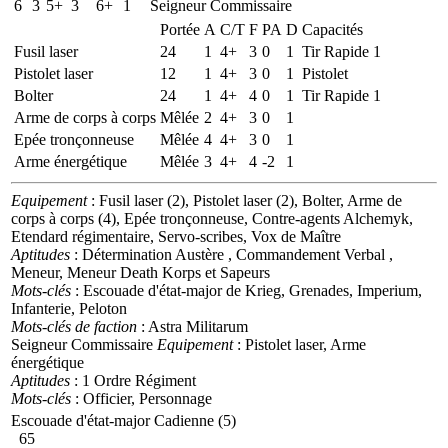
6
3
5+
3
6+
1
Seigneur Commissaire
Portée
A
C/T
F
PA
D
Capacités
Fusil laser
24
1
4+
3
0
1
Tir Rapide 1
Pistolet laser
12
1
4+
3
0
1
Pistolet
Bolter
24
1
4+
4
0
1
Tir Rapide 1
Arme de corps à corps
Mêlée
2
4+
3
0
1
Epée tronçonneuse
Mêlée
4
4+
3
0
1
Arme énergétique
Mêlée
3
4+
4
-2
1
Equipement
: Fusil laser (2), Pistolet laser (2), Bolter, Arme de
corps à corps (4), Epée tronçonneuse, Contre-agents Alchemyk,
Etendard régimentaire, Servo-scribes, Vox de Maître
Aptitudes
: Détermination Austère , Commandement Verbal ,
Meneur, Meneur Death Korps et Sapeurs
Mots-clés
: Escouade d'état-major de Krieg, Grenades, Imperium,
Infanterie, Peloton
Mots-clés de faction
: Astra Militarum
Seigneur Commissaire
Equipement
: Pistolet laser, Arme
énergétique
Aptitudes
: 1 Ordre Régiment
Mots-clés
: Officier, Personnage
Escouade d'état-major Cadienne (5)
65