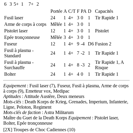
6
3
5+
1
7+
2
Portée
A
C/T
F
PA
D
Capacités
Fusil laser
24
1
4+
3
0
1
Tir Rapide 1
Arme de corps à corps
Mêlée
1
4+
3
0
1
Pistolet laser
12
1
4+
3
0
1
Pistolet
Epée tronçonneuse
Mêlée
3
4+
3
0
1
Fuseur
12
1
4+
9
-4
D6
Fusion 2
Fusil à plasma -
24
1
4+
7
-2
1
Tir Rapide 1
Standard
Fusil à plasma -
Tir Rapide 1, A
24
1
4+
8
-3
2
Surchauffe
Risque
Bolter
24
1
4+
4
0
1
Tir Rapide 1
Equipement
: Fusil laser (7), Fuseur, Fusil à plasma, Arme de corps
à corps (9), Emetteur vox, Medipac
Aptitudes
: Attitude Austère, Deux meneurs
Mots-clés
: Death Korps de Krieg, Grenades, Imperium, Infanterie,
Ligne, Peloton, Regiment
Mots-clés de faction
: Astra Militarum
Maître du Guet de la Death Korps
Equipement
: Pistolet laser,
Bolter, Epée tronçonneuse
[2X]
Troupes de Choc Cadiennes (10)