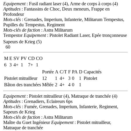
Equipement
: Fusil radiant laser (4), Arme de corps à corps (4)
Aptitudes
: Fantassins de Choc, Deux meneurs, Frappe en
Profondeur
Mots-clés
: Grenades, Imperium, Infanterie, Militarum Tempestus,
Pupilles du Tempestus, Regiment
Mots-clés de faction
: Astra Militarum
Tempestor
Equipement
: Pistolet Radiant Laser, Epée tronçonneuse
Sapeurs de Krieg (5)
60
M
E
SV
PV
CD
CO
6
3
4+
1
7+
1
Portée
A
C/T
F
PA
D
Capacités
Pistolet mitrailleur
12
1
4+
3
0
1
Pistolet
Bâton des tranchées
Mêlée
2
4+
4
0
1
Equipement
: Pistolet mitrailleur (4), Matraque de tranchée (4)
Aptitudes
: Grenadiers, Eclaireurs 6ps
Mots-clés
: Fumée, Grenades, Imperium, Infanterie, Regiment,
Sapeurs de Krieg
Mots-clés de faction
: Astra Militarum
Maître du Guet Ingénieur
Equipement
: Pistolet mitrailleur,
Matraque de tranchée