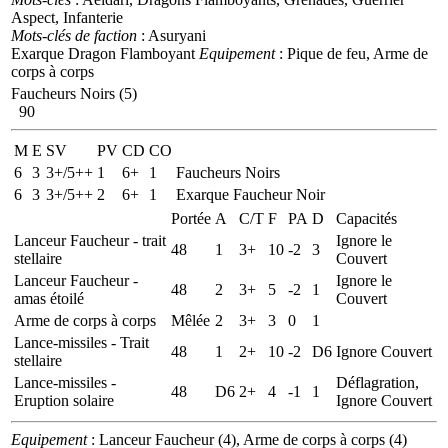
Aspect, Infanterie
Mots-clés de faction
: Asuryani
Exarque Dragon Flamboyant
Equipement
: Pique de feu, Arme de
corps à corps
Faucheurs Noirs (5)
90
M
E
SV
PV
CD
CO
6
3
3+/5++
1
6+
1
Faucheurs Noirs
6
3
3+/5++
2
6+
1
Exarque Faucheur Noir
Portée
A
C/T
F
PA
D
Capacités
Lanceur Faucheur - trait
Ignore le
48
1
3+
10
-2
3
stellaire
Couvert
Lanceur Faucheur -
Ignore le
48
2
3+
5
-2
1
amas étoilé
Couvert
Arme de corps à corps
Mêlée
2
3+
3
0
1
Lance-missiles - Trait
48
1
2+
10
-2
D6
Ignore Couvert
stellaire
Lance-missiles -
Déflagration,
48
D6
2+
4
-1
1
Eruption solaire
Ignore Couvert
Equipement
: Lanceur Faucheur (4), Arme de corps à corps (4)