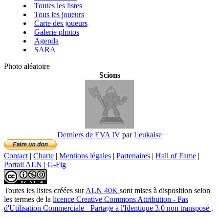
Toutes les listes
Tous les joueurs
Carte des joueurs
Galerie photos
Agenda
SARA
Photo aléatoire
Scions
Derniers de EVA IV
par
Leukaise
Contact
|
Charte
|
Mentions légales
|
Partenaires
|
Hall of Fame
|
Portail ALN
|
G-Fig
Toutes les listes créées
sur
ALN 40K
sont mises à disposition selon
les termes de la
licence Creative Commons Attribution - Pas
d'Utilisation Commerciale - Partage à l'Identique 3.0 non transposé
.