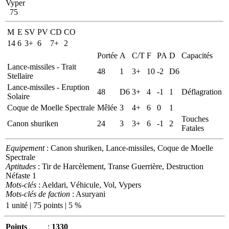
Vyper
75
M
E
SV
PV
CD
CO
14
6
3+
6
7+
2
Portée
A
C/T
F
PA
D
Capacités
Lance-missiles - Trait
48
1
3+
10
-2
D6
Stellaire
Lance-missiles - Eruption
48
D6
3+
4
-1
1
Déflagration
Solaire
Coque de Moelle Spectrale
Mêlée
3
4+
6
0
1
Touches
Canon shuriken
24
3
3+
6
-1
2
Fatales
Equipement
: Canon shuriken, Lance-missiles, Coque de Moelle
Spectrale
Aptitudes
: Tir de Harcèlement, Transe Guerrière, Destruction
Néfaste 1
Mots-clés
: Aeldari, Véhicule, Vol, Vypers
Mots-clés de faction
: Asuryani
1 unité | 75 points | 5 %
Points
:
1330