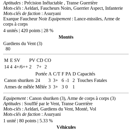
Aptitudes
: Précision Inéluctable , Transe Guerrière
Mots-clés
: Aeldari, Faucheurs Noirs, Guerrier Aspect, Infanterie
Mots-clés de faction
: Asuryani
Exarque Faucheur Noir
Equipement
: Lance-missiles, Arme de
corps à corps
4 unités | 420 points | 28 %
Montés
Gardiens du Vent (3)
80
M
E
SV
PV
CD
CO
14
4
4+/6++
2
7+
2
Portée
A
C/T
F
PA
D
Capacités
Canon shuriken
24
3
3+
6
-1
2
Touches Fatales
Armes de mêlée
Mêlée
3
3+
3
0
1
Equipement
: Canon shuriken (3), Arme de corps à corps (3)
Aptitudes
: Soufflé par le Vent, Transe Guerrière
Mots-clés
: Aeldari, Gardiens du Vent, Monté, Vol
Mots-clés de faction
: Asuryani
1 unité | 80 points | 5.33 %
Véhicules