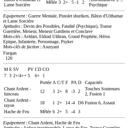
Mêlée
3
2+
5
-1
2
Lame Sorcière
Psychique
Equipement
: Guerre Mentale, Pistolet shuriken, Bâton d'Ulthamar
et Lame Sorcière
Aptitudes
: Devin des Possibles, Fatalité (Psychique), Transe
Guerrière, Meneur, Meneur Gardiens et Conclave
Mots-clés
: Aeldari, Eldrad Ulthran, Grand Prophète, Héros
Epique, Infanterie, Personnage, Psyker
Mots-clés de faction
: Asuryani
Fuegan
120
M
E
SV
PV
CD
CO
7
3
2+/4++
5
6+
1
Portée
A
C/T
F
PA
D
Capacités
Chant Ardent -
Touches Soutenues
12
3
2+
8
-3
2
faisceau
2, Fusion 1
Chant Ardent -
18
1
2+
14
-4
D6
Fusion 6, Assaut
rayon
Hache de Feu
Mêlée
6
2+
5
-4
3
Equipement
: Chant Ardent, Hache de Feu
Aptitudes
: Ardeur inextinguible, Lance de Feu, Transe Guerrière,