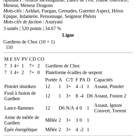
Meneur, Meneur Dragons
Mots-clés
: Aeldari, Fuegan, Grenades, Guerrier Aspect, Héros
Epique, Infanterie, Personnage, Seigneur Phénix
Mots-clés de faction
: Asuryani
3 unités | 520 points | 34.67 %
Ligne
Gardiens de Choc (10 + 1)
110
M
E
SV
PV
CD
CO
7
3
4+
1
7+
2
Gardiens de Choc
7
3
4+
2
7+
0
Plateforme écailles de serpent
Portée
A
C/T
F
PA
D
Capacités
Pistolet shuriken
12
1
3+
4
-1
1
Assaut, Pistolet
Fusil à fusion de
12
1
3+
8
-4
D6
Assaut, Fusion 2
Gardien
Assaut, Ignore
Lance-flammes
12
D6
N/A
4
0
1
Couvert, Torrent
Arme de mélée de
Mêlée
2
3+
3
0
1
Gardien
Épée énergétique
Mêlée
2
3+
4
-2
1