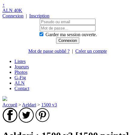
↑
ALN 40K
Connexion
|
Inscription
Garder ma session ouverte.
Mot de passe oublié ?
|
Créer un compte
Listes
Joueurs
Photos
G-Fig
ALN
Contact
Accueil
>
Aeldari
>
1500 v3