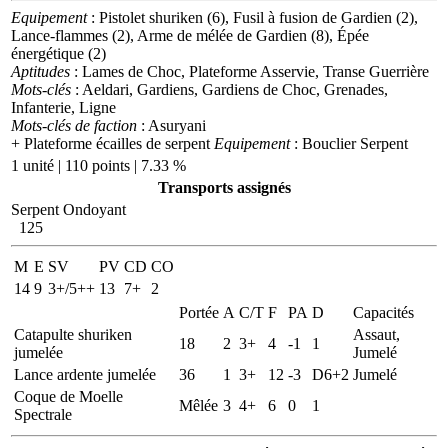
Equipement
: Pistolet shuriken (6), Fusil à fusion de Gardien (2),
Lance-flammes (2), Arme de mélée de Gardien (8), Épée
énergétique (2)
Aptitudes
: Lames de Choc, Plateforme Asservie, Transe Guerrière
Mots-clés
: Aeldari, Gardiens, Gardiens de Choc, Grenades,
Infanterie, Ligne
Mots-clés de faction
: Asuryani
+ Plateforme écailles de serpent
Equipement
: Bouclier Serpent
1 unité | 110 points | 7.33 %
Transports assignés
Serpent Ondoyant
125
M
E
SV
PV
CD
CO
14
9
3+/5++
13
7+
2
Portée
A
C/T
F
PA
D
Capacités
Catapulte shuriken
Assaut,
18
2
3+
4
-1
1
jumelée
Jumelé
Lance ardente jumelée
36
1
3+
12
-3
D6+2
Jumelé
Coque de Moelle
Mêlée
3
4+
6
0
1
Spectrale