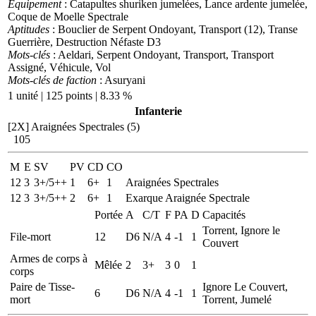
Equipement
: Catapultes shuriken jumelées, Lance ardente jumelée,
Coque de Moelle Spectrale
Aptitudes
: Bouclier de Serpent Ondoyant, Transport (12), Transe
Guerrière, Destruction Néfaste D3
Mots-clés
: Aeldari, Serpent Ondoyant, Transport, Transport
Assigné, Véhicule, Vol
Mots-clés de faction
: Asuryani
1 unité | 125 points | 8.33 %
Infanterie
[2X]
Araignées Spectrales (5)
105
M
E
SV
PV
CD
CO
12
3
3+/5++
1
6+
1
Araignées Spectrales
12
3
3+/5++
2
6+
1
Exarque Araignée Spectrale
Portée
A
C/T
F
PA
D
Capacités
Torrent, Ignore le
File-mort
12
D6
N/A
4
-1
1
Couvert
Armes de corps à
Mêlée
2
3+
3
0
1
corps
Paire de Tisse-
Ignore Le Couvert,
6
D6
N/A
4
-1
1
mort
Torrent, Jumelé