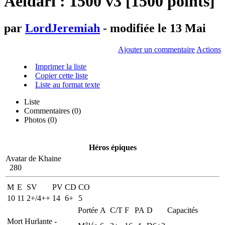
Aeldari : 1500 v3 [1500 points]
par
LordJeremiah
- modifiée le 13 Mai
Ajouter un commentaire
Actions
Imprimer la liste
Copier cette liste
Liste au format texte
Liste
Commentaires (
0
)
Photos (0)
Héros épiques
Avatar de Khaine
280
M
E
SV
PV
CD
CO
10
11
2+/4++
14
6+
5
Portée
A
C/T
F
PA
D
Capacités
Mort Hurlante -