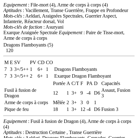
Equipement
: File-mort (4), Arme de corps à corps (4)
Aptitudes
: Vacillement, Transe Guerrière, Frappe en Profondeur
Mots-clés
: Aeldari, Araignées Spectrales, Guerrier Aspect,
Infanterie, Réacteur dorsal, Vol
Mots-clés de faction
: Asuryani
Exarque Araignée Spectrale
Equipement
: Paire de Tisse-mort,
Arme de corps à corps
Dragons Flamboyants (5)
120
M
E
SV
PV
CD
CO
7
3
3+/5++
1
6+
1
Dragons Flamboyants
7
3
3+/5++
2
6+
1
Exarque Dragon Flamboyant
Portée
A
C/T
F
PA
D
Capacités
Fusil à fusion de
Assaut, Fusion
12
1
3+
9
-4
D6
Dragon
3
Arme de corps à corps
Mêlée
2
3+
3
0
1
Pique de feu
18
1
3+
12
-4
D6
Fusion 3
Equipement
: Fusil à fusion de Dragon (4), Arme de corps à corps
(4)
Aptitudes
: Destruction Certaine , Transe Guerrière
Mots-clés
: Aeldari, Dragons Flamboyants, Grenades, Guerrier