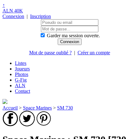
↑
ALN 40K
Connexion
|
Inscription
Garder ma session ouverte.
Mot de passe oublié ?
|
Créer un compte
Listes
Joueurs
Photos
G-Fig
ALN
Contact
Accueil
>
Space Marines
>
SM 730