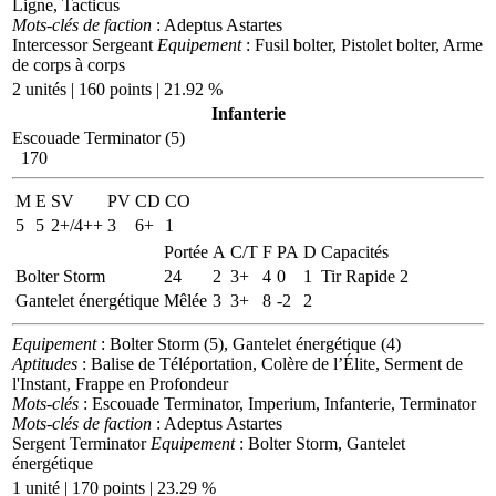
Ligne, Tacticus
Mots-clés de faction
: Adeptus Astartes
Intercessor Sergeant
Equipement
: Fusil bolter, Pistolet bolter, Arme
de corps à corps
2 unités | 160 points | 21.92 %
Infanterie
Escouade Terminator (5)
170
M
E
SV
PV
CD
CO
5
5
2+/4++
3
6+
1
Portée
A
C/T
F
PA
D
Capacités
Bolter Storm
24
2
3+
4
0
1
Tir Rapide 2
Gantelet énergétique
Mêlée
3
3+
8
-2
2
Equipement
: Bolter Storm (5), Gantelet énergétique (4)
Aptitudes
: Balise de Téléportation, Colère de l’Élite, Serment de
l'Instant, Frappe en Profondeur
Mots-clés
: Escouade Terminator, Imperium, Infanterie, Terminator
Mots-clés de faction
: Adeptus Astartes
Sergent Terminator
Equipement
: Bolter Storm, Gantelet
énergétique
1 unité | 170 points | 23.29 %