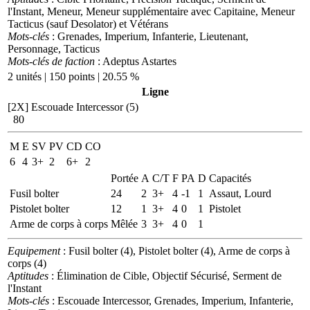
l'Instant, Meneur, Meneur supplémentaire avec Capitaine, Meneur
Tacticus (sauf Desolator) et Vétérans
Mots-clés
: Grenades, Imperium, Infanterie, Lieutenant,
Personnage, Tacticus
Mots-clés de faction
: Adeptus Astartes
2 unités | 150 points | 20.55 %
Ligne
[2X]
Escouade Intercessor (5)
80
M
E
SV
PV
CD
CO
6
4
3+
2
6+
2
Portée
A
C/T
F
PA
D
Capacités
Fusil bolter
24
2
3+
4
-1
1
Assaut, Lourd
Pistolet bolter
12
1
3+
4
0
1
Pistolet
Arme de corps à corps
Mêlée
3
3+
4
0
1
Equipement
: Fusil bolter (4), Pistolet bolter (4), Arme de corps à
corps (4)
Aptitudes
: Élimination de Cible, Objectif Sécurisé, Serment de
l'Instant
Mots-clés
: Escouade Intercessor, Grenades, Imperium, Infanterie,