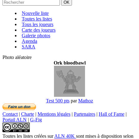
Nouvelle liste
Toutes les listes
Tous les joueurs
Carte des joueurs
Galerie photos
Agenda
SARA
Photo aléatoire
Ork bloodbawl
Test 500 pts
par
Mathoz
Contact
|
Charte
|
Mentions légales
|
Partenaires
|
Hall of Fame
|
Portail ALN
|
G-Fig
Toutes les listes créées
sur
ALN 40K
sont mises à disposition selon