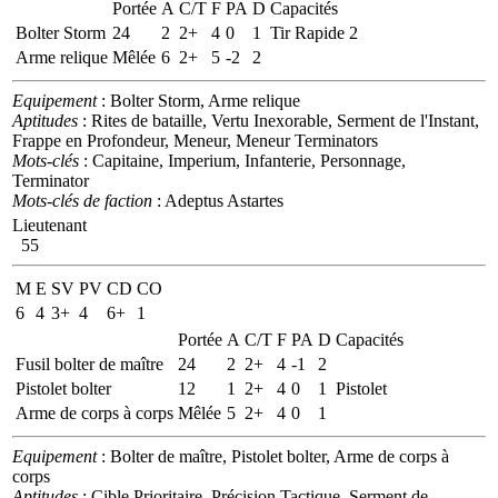
Portée
A
C/T
F
PA
D
Capacités
Bolter Storm
24
2
2+
4
0
1
Tir Rapide 2
Arme relique
Mêlée
6
2+
5
-2
2
Equipement
: Bolter Storm, Arme relique
Aptitudes
: Rites de bataille, Vertu Inexorable, Serment de l'Instant,
Frappe en Profondeur, Meneur, Meneur Terminators
Mots-clés
: Capitaine, Imperium, Infanterie, Personnage,
Terminator
Mots-clés de faction
: Adeptus Astartes
Lieutenant
55
M
E
SV
PV
CD
CO
6
4
3+
4
6+
1
Portée
A
C/T
F
PA
D
Capacités
Fusil bolter de maître
24
2
2+
4
-1
2
Pistolet bolter
12
1
2+
4
0
1
Pistolet
Arme de corps à corps
Mêlée
5
2+
4
0
1
Equipement
: Bolter de maître, Pistolet bolter, Arme de corps à
corps
Aptitudes
: Cible Prioritaire, Précision Tactique, Serment de