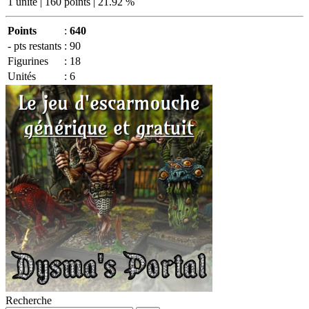
1 unité | 160 points | 21.92 %
Points
:
640
- pts restants
:
90
Figurines
:
18
Unités
:
6
Recherche