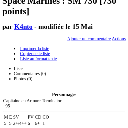
Space Marines : SM 730 [730
points]
par
K4nto
- modifiée le 15 Mai
Ajouter un commentaire
Actions
Imprimer la liste
Copier cette liste
Liste au format texte
Liste
Commentaires (
0
)
Photos (0)
Personnages
Capitaine en Armure Terminator
95
M
E
SV
PV
CD
CO
5
5
2+/4++
6
6+
1