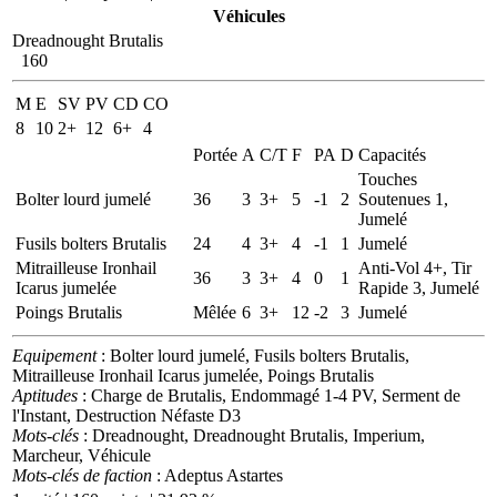
Véhicules
Dreadnought Brutalis
160
M
E
SV
PV
CD
CO
8
10
2+
12
6+
4
Portée
A
C/T
F
PA
D
Capacités
Touches
Bolter lourd jumelé
36
3
3+
5
-1
2
Soutenues 1,
Jumelé
Fusils bolters Brutalis
24
4
3+
4
-1
1
Jumelé
Mitrailleuse Ironhail
Anti-Vol 4+, Tir
36
3
3+
4
0
1
Icarus jumelée
Rapide 3, Jumelé
Poings Brutalis
Mêlée
6
3+
12
-2
3
Jumelé
Equipement
: Bolter lourd jumelé, Fusils bolters Brutalis,
Mitrailleuse Ironhail Icarus jumelée, Poings Brutalis
Aptitudes
: Charge de Brutalis, Endommagé 1-4 PV, Serment de
l'Instant, Destruction Néfaste D3
Mots-clés
: Dreadnought, Dreadnought Brutalis, Imperium,
Marcheur, Véhicule
Mots-clés de faction
: Adeptus Astartes