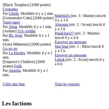
[Black Templars]
[1000 points]
Croisades
Par
Ghells
.
Modifiée il y a 1 min.
Matt0445
(niv. 3 : Marine)
inscrit
[Genestealer Cults]
[2000 points]
il y a 3 h
Taper taper
Alorsqui
(niv. 2 : Scout)
inscrit il
Par
Alma
.
Modifiée il y a 1 min.
y a 3 h
[Aeldari]
J1A-Aeldar
PapaOurs27
(niv. 3 : Marine)
Par
BL-Soul
.
Modifiée il y a 1
inscrit il y a 4 h
min.
Envoyer un message
[Astra Militarum]
[2000 points]
Star braz
(niv. 1 : Bleu)
inscrit il
Go go go
y a 5 h
Par
La Hordes
.
Modifiée il y a 1
Envoyer un message
min.
Lehok
(niv. 2 : Scout)
inscrit il y
[Emperor's Children]
[2000
a 6 h
points]
Fedk
Par
Akarius
.
Modifiée il y a 1
min.
Créer une liste
Tous les joueurs
Les factions