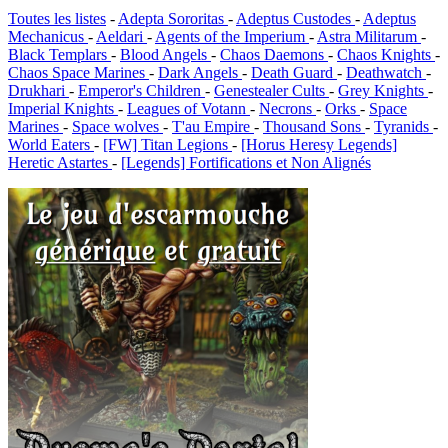
Toutes les listes
-
Adepta Sororitas
-
Adeptus Custodes
-
Adeptus
Mechanicus
-
Aeldari
-
Agents of the Imperium
-
Astra Militarum
-
Black Templars
-
Blood Angels
-
Chaos Daemons
-
Chaos Knights
-
Chaos Space Marines
-
Dark Angels
-
Death Guard
-
Deathwatch
-
Drukhari
-
Emperor's Children
-
Genestealer Cults
-
Grey Knights
-
Imperial Knights
-
Leagues of Votann
-
Necrons
-
Orks
-
Space
Marines
-
Space wolves
-
T'au Empire
-
Thousand Sons
-
Tyranids
-
World Eaters
-
[FW] Titan Legions
-
[Horus Heresy Legends]
Heretic Astartes
-
[Legends] Fortifications et Non Alignés