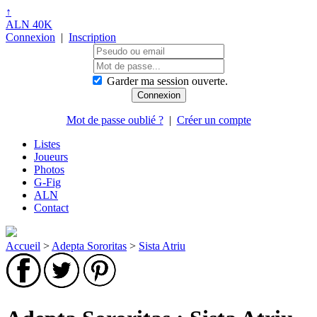
↑
ALN 40K
Connexion
|
Inscription
Garder ma session ouverte.
Mot de passe oublié ?
|
Créer un compte
Listes
Joueurs
Photos
G-Fig
ALN
Contact
Accueil
>
Adepta Sororitas
>
Sista Atriu