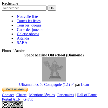
Recherche
Nouvelle liste
Toutes les listes
Tous les joueurs
Carte des joueurs
Galerie photos
Agenda
SARA
Photo aléatoire
Space Marine Old school (Diamond)
Ultramarines 5e Compagnie (1.1) ✅
par
Loan
Contact
|
Charte
|
Mentions légales
|
Partenaires
|
Hall of Fame
|
Portail ALN
|
G-Fig