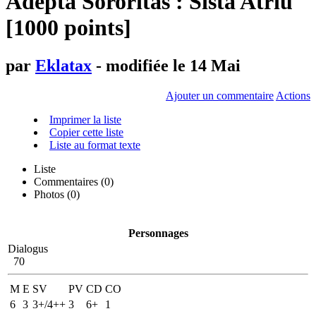
Adepta Sororitas : Sista Atriu
[1000 points]
par
Eklatax
- modifiée le 14 Mai
Ajouter un commentaire
Actions
Imprimer la liste
Copier cette liste
Liste au format texte
Liste
Commentaires (
0
)
Photos (0)
Personnages
Dialogus
70
M
E
SV
PV
CD
CO
6
3
3+/4++
3
6+
1