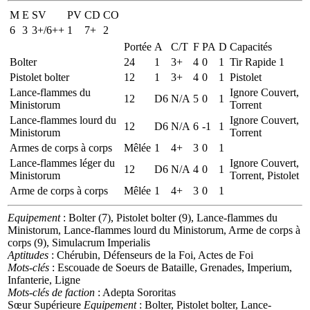
M
E
SV
PV
CD
CO
6
3
3+/6++
1
7+
2
Portée
A
C/T
F
PA
D
Capacités
Bolter
24
1
3+
4
0
1
Tir Rapide 1
Pistolet bolter
12
1
3+
4
0
1
Pistolet
Lance-flammes du
Ignore Couvert,
12
D6
N/A
5
0
1
Ministorum
Torrent
Lance-flammes lourd du
Ignore Couvert,
12
D6
N/A
6
-1
1
Ministorum
Torrent
Armes de corps à corps
Mêlée
1
4+
3
0
1
Lance-flammes léger du
Ignore Couvert,
12
D6
N/A
4
0
1
Ministorum
Torrent, Pistolet
Arme de corps à corps
Mêlée
1
4+
3
0
1
Equipement
: Bolter (7), Pistolet bolter (9), Lance-flammes du
Ministorum, Lance-flammes lourd du Ministorum, Arme de corps à
corps (9), Simulacrum Imperialis
Aptitudes
: Chérubin, Défenseurs de la Foi, Actes de Foi
Mots-clés
: Escouade de Soeurs de Bataille, Grenades, Imperium,
Infanterie, Ligne
Mots-clés de faction
: Adepta Sororitas
Sœur Supérieure
Equipement
: Bolter, Pistolet bolter, Lance-