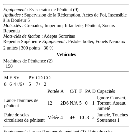
Equipement
: Eviscerator de Pénitent (9)
Aptitudes
: Supervision de la Rédemption, Actes de Foi, Insensible
à la Douleur 5+
Mots-clés
: Grenades, Imperium, Infanterie, Pénitent, Soeurs
Repentia
Mots-clés de faction
: Adepta Sororitas
Repentia Supérieure
Equipement
: Pistolet bolter, Fouets Neuraux
2 unités | 300 points | 30 %
Véhicules
Machines de Pénitence (2)
150
M
E
SV
PV
CD
CO
8
6
4+/6++
5
7+
2
Portée
A
C/T
F
PA
D
Capacités
Ignore Couvert,
Lance-flammes de
12
2D6
N/A
5
0
1
Torrent, Assaut,
pénitent
Jumelé
Paire de scies
Jumelé, Touches
Mêlée
4
4+
10
-3
2
circulaires de pénitent
Soutenues 1
Equipement
: Lance-flammes de pénitent (2), Paire de scies