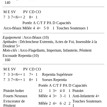
140
M
E
SV
PV
CD
CO
7
3
7+/6++
2
8+
1
Portée
A
C/T
F
PA
D
Capacités
Arco-fléaux
Mélée
4
4+
5
0
1
Touches Soutenues 1
Equipement
: Arco-fléaux (10)
Aptitudes
: Déclencheur Extremis, Actes de Foi, Insensible à la
Douleur 5+
Mots-clés
: Arco-Flagellants, Imperium, Infanterie, Pénitent
Escouade Repentia (10)
160
M
E
SV
PV
CD
CO
7
3
3+/6++
1
7+
1
Repentia Supérieure
7
3
7+/6++
1
8+
1
Soeurs Repentia
Portée
A
C/T
F
PA
D
Capacités
Pistolet bolter
12
1
3+
4
0
1
Pistolet
Fouets Neuraux
Mêlée
4
3+
3
-1
1
Anti-Infanterie 4+
Eviscerator de
Touches Soutenues
Mêlée
2
4+
6
-2
2
Pénitent
1