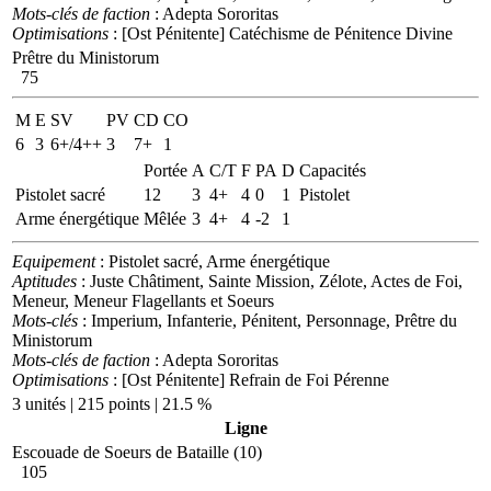
Mots-clés de faction
: Adepta Sororitas
Optimisations
: [Ost Pénitente] Catéchisme de Pénitence Divine
Prêtre du Ministorum
75
M
E
SV
PV
CD
CO
6
3
6+/4++
3
7+
1
Portée
A
C/T
F
PA
D
Capacités
Pistolet sacré
12
3
4+
4
0
1
Pistolet
Arme énergétique
Mêlée
3
4+
4
-2
1
Equipement
: Pistolet sacré, Arme énergétique
Aptitudes
: Juste Châtiment, Sainte Mission, Zélote, Actes de Foi,
Meneur, Meneur Flagellants et Soeurs
Mots-clés
: Imperium, Infanterie, Pénitent, Personnage, Prêtre du
Ministorum
Mots-clés de faction
: Adepta Sororitas
Optimisations
: [Ost Pénitente] Refrain de Foi Pérenne
3 unités | 215 points | 21.5 %
Ligne
Escouade de Soeurs de Bataille (10)
105