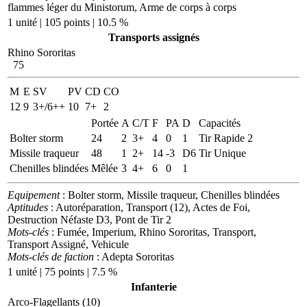
flammes léger du Ministorum, Arme de corps à corps
1 unité | 105 points | 10.5 %
Transports assignés
Rhino Sororitas
75
M
E
SV
PV
CD
CO
12
9
3+/6++
10
7+
2
Portée
A
C/T
F
PA
D
Capacités
Bolter storm
24
2
3+
4
0
1
Tir Rapide 2
Missile traqueur
48
1
2+
14
-3
D6
Tir Unique
Chenilles blindées
Mêlée
3
4+
6
0
1
Equipement
: Bolter storm, Missile traqueur, Chenilles blindées
Aptitudes
: Autoréparation, Transport (12), Actes de Foi,
Destruction Néfaste D3, Pont de Tir 2
Mots-clés
: Fumée, Imperium, Rhino Sororitas, Transport,
Transport Assigné, Vehicule
Mots-clés de faction
: Adepta Sororitas
1 unité | 75 points | 7.5 %
Infanterie
Arco-Flagellants (10)