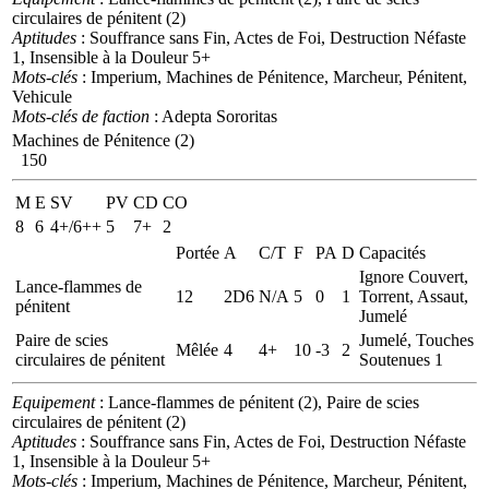
circulaires de pénitent (2)
Aptitudes
: Souffrance sans Fin, Actes de Foi, Destruction Néfaste
1, Insensible à la Douleur 5+
Mots-clés
: Imperium, Machines de Pénitence, Marcheur, Pénitent,
Vehicule
Mots-clés de faction
: Adepta Sororitas
Machines de Pénitence (2)
150
M
E
SV
PV
CD
CO
8
6
4+/6++
5
7+
2
Portée
A
C/T
F
PA
D
Capacités
Ignore Couvert,
Lance-flammes de
12
2D6
N/A
5
0
1
Torrent, Assaut,
pénitent
Jumelé
Paire de scies
Jumelé, Touches
Mêlée
4
4+
10
-3
2
circulaires de pénitent
Soutenues 1
Equipement
: Lance-flammes de pénitent (2), Paire de scies
circulaires de pénitent (2)
Aptitudes
: Souffrance sans Fin, Actes de Foi, Destruction Néfaste
1, Insensible à la Douleur 5+
Mots-clés
: Imperium, Machines de Pénitence, Marcheur, Pénitent,