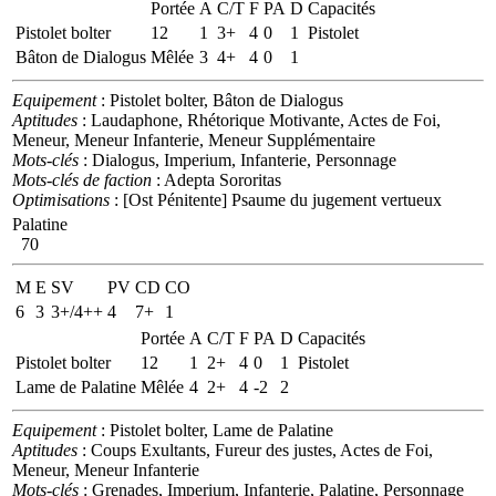
Portée
A
C/T
F
PA
D
Capacités
Pistolet bolter
12
1
3+
4
0
1
Pistolet
Bâton de Dialogus
Mêlée
3
4+
4
0
1
Equipement
: Pistolet bolter, Bâton de Dialogus
Aptitudes
: Laudaphone, Rhétorique Motivante, Actes de Foi,
Meneur, Meneur Infanterie, Meneur Supplémentaire
Mots-clés
: Dialogus, Imperium, Infanterie, Personnage
Mots-clés de faction
: Adepta Sororitas
Optimisations
: [Ost Pénitente] Psaume du jugement vertueux
Palatine
70
M
E
SV
PV
CD
CO
6
3
3+/4++
4
7+
1
Portée
A
C/T
F
PA
D
Capacités
Pistolet bolter
12
1
2+
4
0
1
Pistolet
Lame de Palatine
Mêlée
4
2+
4
-2
2
Equipement
: Pistolet bolter, Lame de Palatine
Aptitudes
: Coups Exultants, Fureur des justes, Actes de Foi,
Meneur, Meneur Infanterie
Mots-clés
: Grenades, Imperium, Infanterie, Palatine, Personnage