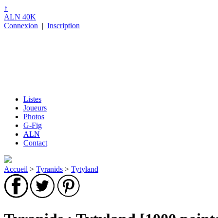
↑
ALN 40K
Connexion
|
Inscription
Listes
Joueurs
Photos
G-Fig
ALN
Contact
Accueil
>
Tyranids
>
Tytyland