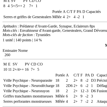
M
E
SV
PV
CD
CO
8
4
5+/5++
2
7+
1
Portée
A
C/T
F
PA
D
Capacités
Serres et griffes de Genestealers
Mêlée
4
2+
4
-2
1
Aptitudes
: Prédateur d'Avant-Garde, Synapse, Eclaireurs 8ps
Mots-clés
: Envahisseur d'Avant-garde, Genestealers, Grand Dévoreur
Mots-clés de faction
: Tyranides
1 unité | 140 points | 14 %
M
Emissaire Norne
260
M
E
SV
PV
CD
CO
10
11
2+/4++
16
7+
5
Portée
A
C/T
F
PA
D
Capaci
Vrille Psychique - Neuroparasite
18
2
2+
8
-2
D3
Précis
Vrille Psychique - Neurodécharge
18
2D6
2+
6
-2
1
Déflag
Vrille Psychique - Neurorayon
18
2
2+
12
-3
D6
Fusion
Griffes tranchantes monstrueuses
Mêlée
6
2+
9
-2
3
Serres perforantes monstrueuses
Mêlée
4
2+
7
-2
2
Attaq