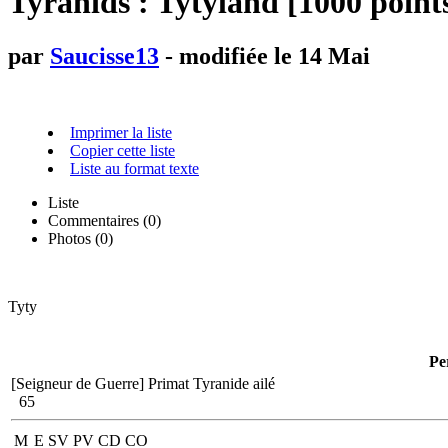
Tyranids : Tytyland [1000 point
par
Saucisse13
- modifiée le 14 Mai
Imprimer la liste
Copier cette liste
Liste au format texte
Liste
Commentaires (
0
)
Photos (0)
Tyty
Pe
[Seigneur de Guerre]
Primat Tyranide ailé
65
M
E
SV
PV
CD
CO