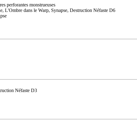
rres perforantes monstrueuses
le, L'Ombre dans le Warp, Synapse, Destruction Néfaste D6
apse
ruction Néfaste D3