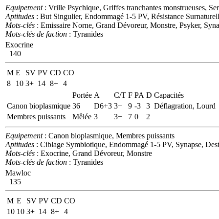
Equipement
: Vrille Psychique, Griffes tranchantes monstrueuses, Se
Aptitudes
: But Singulier, Endommagé 1-5 PV, Résistance Surnaturel
Mots-clés
: Emissaire Norne, Grand Dévoreur, Monstre, Psyker, Syn
Mots-clés de faction
: Tyranides
Exocrine
140
M
E
SV
PV
CD
CO
8
10
3+
14
8+
4
Portée
A
C/T
F
PA
D
Capacités
Canon bioplasmique
36
D6+3
3+
9
-3
3
Déflagration, Lourd
Membres puissants
Mêlée
3
3+
7
0
2
Equipement
: Canon bioplasmique, Membres puissants
Aptitudes
: Ciblage Symbiotique, Endommagé 1-5 PV, Synapse, Dest
Mots-clés
: Exocrine, Grand Dévoreur, Monstre
Mots-clés de faction
: Tyranides
Mawloc
135
M
E
SV
PV
CD
CO
10
10
3+
14
8+
4