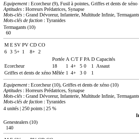
Equipement
: Ecorcheur (9), Fusil à pointes, Griffes et dents de xéno
Aptitudes
: Horreurs Prédatrices, Synapse
Mots-clés
: Grand Dévoreur, Infanterie, Multitude Infinie, Termagant
Mots-clés de faction
: Tyranides
Termagants (10)
60
M
E
SV
PV
CD
CO
6
3
5+
1
8+
2
Portée
A
C/T
F
PA
D
Capacités
Ecorcheur
18
1
4+
5
0
1
Assaut
Griffes et dents de xéno
Mêlée
1
4+
3
0
1
Equipement
: Ecorcheur (10), Griffes et dents de xéno (10)
Aptitudes
: Horreurs Prédatrices, Synapse
Mots-clés
: Grand Dévoreur, Infanterie, Multitude Infinie, Termagant
Mots-clés de faction
: Tyranides
4 unités | 250 points | 25 %
I
Genestealers (10)
140