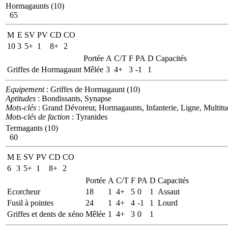
Hormagaunts (10)
65
M
E
SV
PV
CD
CO
10
3
5+
1
8+
2
Portée
A
C/T
F
PA
D
Capacités
Griffes de Hormagaunt
Mêlée
3
4+
3
-1
1
Equipement
: Griffes de Hormagaunt (10)
Aptitudes
: Bondissants, Synapse
Mots-clés
: Grand Dévoreur, Hormagaunts, Infanterie, Ligne, Multitud
Mots-clés de faction
: Tyranides
Termagants (10)
60
M
E
SV
PV
CD
CO
6
3
5+
1
8+
2
Portée
A
C/T
F
PA
D
Capacités
Ecorcheur
18
1
4+
5
0
1
Assaut
Fusil à pointes
24
1
4+
4
-1
1
Lourd
Griffes et dents de xéno
Mêlée
1
4+
3
0
1