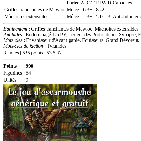
Portée
A
C/T
F
PA
D
Capacités
Griffes tranchantes de Mawloc
Mêlée
16
3+
8
-2
1
Mâchoires extensibles
Mêlée
1
3+
5
0
3
Anti-Infanteri
Equipement
: Griffes tranchantes de Mawloc, Mâchoires extensibles
Aptitudes
: Endommagé 1-5 PV, Terreur des Profondeurs, Synapse, F
Mots-clés
: Envahisseur d'Avant-garde, Fouisseurs, Grand Dévoreur
Mots-clés de faction
: Tyranides
3 unités | 535 points | 53.5 %
Points
:
990
Figurines
:
54
Unités
:
9