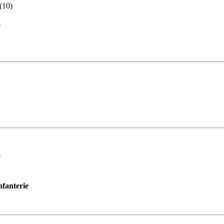
 (10)
s
s
nfanterie