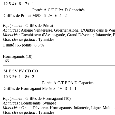
12
5
4+
6
7+
1
Portée
A
C/T
F
PA
D
Capacités
Griffes de Primat
Mêlée
6
2+
6
-1
2
Equipement
: Griffes de Primat
Aptitudes
: Agonie Vengeresse, Guerrier Alpha, L'Ombre dans le War
Mots-clés
: Envahisseur d'Avant-garde, Grand Dévoreur, Infanterie, P
Mots-clés de faction
: Tyranides
1 unité | 65 points | 6.5 %
Hormagaunts (10)
65
M
E
SV
PV
CD
CO
10
3
5+
1
8+
2
Portée
A
C/T
F
PA
D
Capacités
Griffes de Hormagaunt
Mêlée
3
4+
3
-1
1
Equipement
: Griffes de Hormagaunt (10)
Aptitudes
: Bondissants, Synapse
Mots-clés
: Grand Dévoreur, Hormagaunts, Infanterie, Ligne, Multitud
Mots-clés de faction
: Tyranides