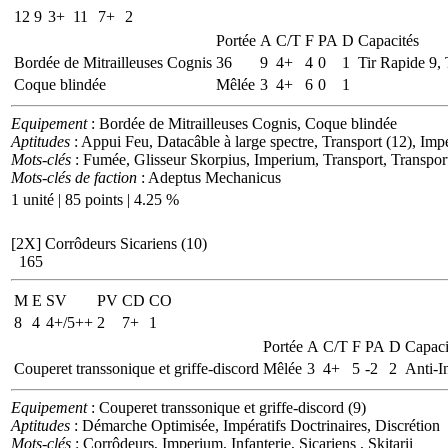
12
9
3+
11
7+
2
Portée
A
C/T
F
PA
D
Capacités
Bordée de Mitrailleuses Cognis
36
9
4+
4
0
1
Tir Rapide 9,
Coque blindée
Mêlée
3
4+
6
0
1
Equipement
: Bordée de Mitrailleuses Cognis, Coque blindée
Aptitudes
: Appui Feu, Datacâble à large spectre, Transport (12), Impé
Mots-clés
: Fumée, Glisseur Skorpius, Imperium, Transport, Transpor
Mots-clés de faction
: Adeptus Mechanicus
1 unité | 85 points | 4.25 %
[2X]
Corrôdeurs Sicariens (10)
165
M
E
SV
PV
CD
CO
8
4
4+/5++
2
7+
1
Portée
A
C/T
F
PA
D
Capaci
Couperet transsonique et griffe-discord
Mêlée
3
4+
5
-2
2
Anti-I
Equipement
: Couperet transsonique et griffe-discord (9)
Aptitudes
: Démarche Optimisée, Impératifs Doctrinaires, Discrétion
Mots-clés
: Corrôdeurs, Imperium, Infanterie, Sicariens , Skitarii