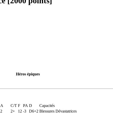
e [2000 points]
Héros épiques
A
C/T
F
PA
D
Capacités
2
2+
12
-3
D6+2
Blessures Dévastatrices