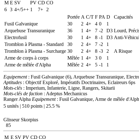
M
E
SV
PV
CD
CO
6
3
4+/5++
1
7+
2
Portée
A
C/T
F
PA
D
Capacités
Fusil Galvanique
30
2
4+
4
0
1
Arquebuse Transuranique
36
1
4+
7
-2
D3
Lourd, Préci
Electrofusil
30
1
4+
8
-1
D3
Anti-Véhicul
Tromblon à Plasma - Standard
30
2
4+
7
-2
1
Tromblon à Plasma - Surcharge
30
2
4+
8
-3
2
A Risque
Arme de corps à corps
Mêlée
1
4+
3
0
1
Arme de mêlée d'Alpha
Mêlée
2
4+
5
-1
1
Equipement
: Fusil Galvanique (6), Arquebuse Transuranique, Electr
Aptitudes
: Objectif Exploré, Impératifs Doctrinaires, Eclaireurs 6ps
Mots-clés
: Imperium, Infanterie, Ligne, Rangers, Skitarii
Mots-clés de faction
: Adeptus Mechanicus
Ranger Alpha
Equipement
: Fusil Galvanique, Arme de mêlée d'Alp
5 unités | 510 points | 25.5 %
Glisseur Skorpius
85
M
E
SV
PV
CD
CO