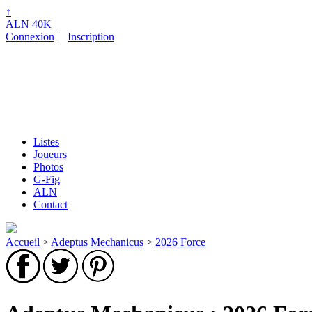
↑
ALN 40K
Connexion
|
Inscription
Listes
Joueurs
Photos
G-Fig
ALN
Contact
Accueil
>
Adeptus Mechanicus
>
2026 Force