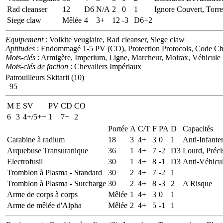
Rad cleanser
12
D6
N/A
2
0
1
Ignore Couvert, Torre
Siege claw
Mêlée
4
3+
12
-3
D6+2
Equipement
: Volkite veuglaire, Rad cleanser, Siege claw
Aptitudes
: Endommagé 1-5 PV (CO), Protection Protocols, Code Che
Mots-clés
: Armigère, Imperium, Ligne, Marcheur, Moirax, Véhicule
Mots-clés de faction
: Chevaliers Impériaux
Patrouilleurs Skitarii (10)
95
M
E
SV
PV
CD
CO
6
3
4+/5++
1
7+
2
Portée
A
C/T
F
PA
D
Capacités
Carabine à radium
18
3
4+
3
0
1
Anti-Infante
Arquebuse Transuranique
36
1
4+
7
-2
D3
Lourd, Préci
Electrofusil
30
1
4+
8
-1
D3
Anti-Véhicul
Tromblon à Plasma - Standard
30
2
4+
7
-2
1
Tromblon à Plasma - Surcharge
30
2
4+
8
-3
2
A Risque
Arme de corps à corps
Mêlée
1
4+
3
0
1
Arme de mêlée d'Alpha
Mêlée
2
4+
5
-1
1