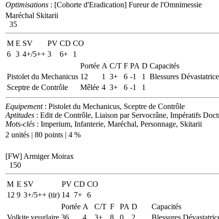
Optimisations
: [Cohorte d'Eradication] Fureur de l'Omnimessie
Maréchal Skitarii
35
M
E
SV
PV
CD
CO
6
3
4+/5++
3
6+
1
Portée
A
C/T
F
PA
D
Capacités
Pistolet du Mechanicus
12
1
3+
6
-1
1
Blessures Dévastatrices
Sceptre de Contrôle
Mêlée
4
3+
6
-1
1
Equipement
: Pistolet du Mechanicus, Sceptre de Contrôle
Aptitudes
: Edit de Contrôle, Liaison par Servocrâne, Impératifs Doct
Mots-clés
: Imperium, Infanterie, Maréchal, Personnage, Skitarii
2 unités | 80 points | 4 %
[FW] Armiger Moirax
150
M
E
SV
PV
CD
CO
12
9
3+/5++ (tir)
14
7+
6
Portée
A
C/T
F
PA
D
Capacités
Volkite veuglaire
36
4
3+
8
0
2
Blessures Dévastatric