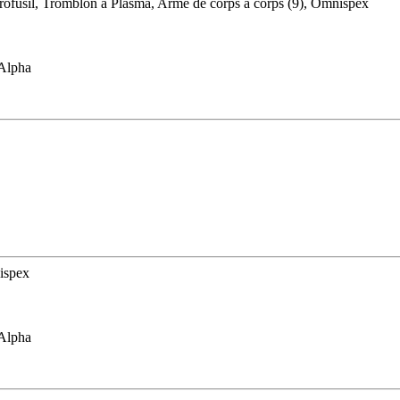
rofusil, Tromblon à Plasma, Arme de corps à corps (9), Omnispex
'Alpha
nispex
'Alpha