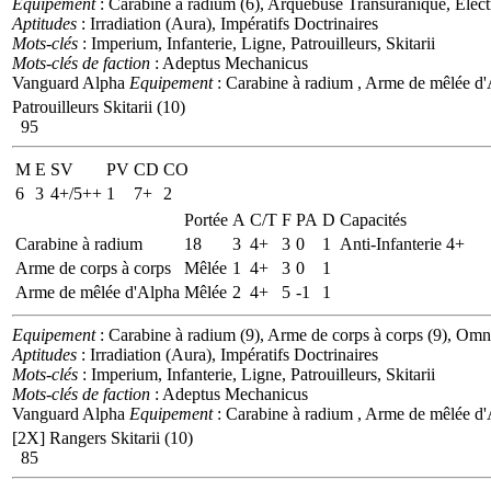
Equipement
: Carabine à radium (6), Arquebuse Transuranique, Elect
Aptitudes
: Irradiation (Aura), Impératifs Doctrinaires
Mots-clés
: Imperium, Infanterie, Ligne, Patrouilleurs, Skitarii
Mots-clés de faction
: Adeptus Mechanicus
Vanguard Alpha
Equipement
: Carabine à radium , Arme de mêlée d
Patrouilleurs Skitarii (10)
95
M
E
SV
PV
CD
CO
6
3
4+/5++
1
7+
2
Portée
A
C/T
F
PA
D
Capacités
Carabine à radium
18
3
4+
3
0
1
Anti-Infanterie 4+
Arme de corps à corps
Mêlée
1
4+
3
0
1
Arme de mêlée d'Alpha
Mêlée
2
4+
5
-1
1
Equipement
: Carabine à radium (9), Arme de corps à corps (9), Om
Aptitudes
: Irradiation (Aura), Impératifs Doctrinaires
Mots-clés
: Imperium, Infanterie, Ligne, Patrouilleurs, Skitarii
Mots-clés de faction
: Adeptus Mechanicus
Vanguard Alpha
Equipement
: Carabine à radium , Arme de mêlée d
[2X]
Rangers Skitarii (10)
85