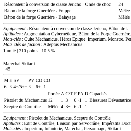
Résonateur à conversion de classe Jericho - Onde de choc
24
Bâton de la forge Guerrière - Frappe
Mêlée
Bâton de la forge Guerrière - Balayage
Mêlée
Equipement
: Résonateur à conversion de classe Jericho, Bâton de la
Aptitudes
: Augmentation Cybernétique, Bâton de la Forge Guerrièr
Mots-clés
: Culte Mechanicus, Héros Epique, Imperium, Monstre, Pe
Mots-clés de faction
: Adeptus Mechanicus
1 unité | 210 points | 10.5 %
Maréchal Skitarii
45
M
E
SV
PV
CD
CO
6
3
4+/5++
3
6+
1
Portée
A
C/T
F
PA
D
Capacités
Pistolet du Mechanicus
12
1
3+
6
-1
1
Blessures Dévastatrices
Sceptre de Contrôle
Mêlée
4
3+
6
-1
1
Equipement
: Pistolet du Mechanicus, Sceptre de Contrôle
Aptitudes
: Edit de Contrôle, Liaison par Servocrâne, Impératifs Doct
Mots-clés
: Imperium, Infanterie, Maréchal, Personnage, Skitarii