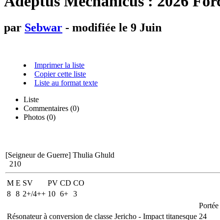
Adeptus Mechanicus : 2026 Forc
par
Sebwar
- modifiée le 9 Juin
Imprimer la liste
Copier cette liste
Liste au format texte
Liste
Commentaires (
0
)
Photos (0)
[Seigneur de Guerre]
Thulia Ghuld
210
M
E
SV
PV
CD
CO
8
8
2+/4++
10
6+
3
Portée
Résonateur à conversion de classe Jericho - Impact titanesque
24