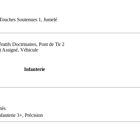
 Touches Soutenues 1, Jumelé
ratifs Doctrinaires, Pont de Tir 2
t Assigné, Véhicule
Infanterie
tés
nfanterie 3+, Précision