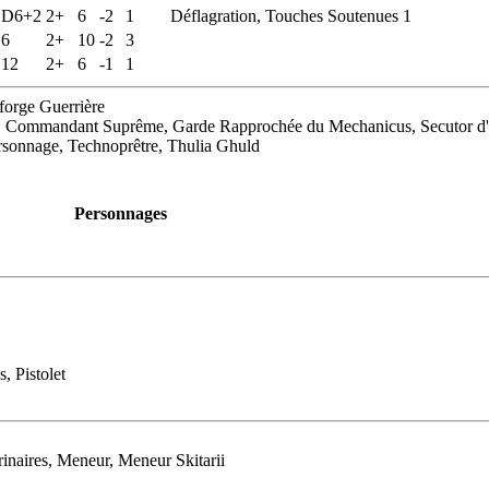
D6+2
2+
6
-2
1
Déflagration, Touches Soutenues 1
6
2+
10
-2
3
12
2+
6
-1
1
 forge Guerrière
e, Commandant Suprême, Garde Rapprochée du Mechanicus, Secutor d'O
rsonnage, Technoprêtre, Thulia Ghuld
Personnages
, Pistolet
rinaires, Meneur, Meneur Skitarii