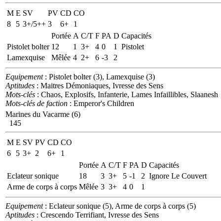
M
E
SV
PV
CD
CO
8
5
3+/5++
3
6+
1
Portée
A
C/T
F
PA
D
Capacités
Pistolet bolter
12
1
3+
4
0
1
Pistolet
Lamexquise
Mêlée
4
2+
6
-3
2
Equipement
: Pistolet bolter (3), Lamexquise (3)
Aptitudes
: Maitres Démoniaques, Ivresse des Sens
Mots-clés
: Chaos, Explosifs, Infanterie, Lames Infaillibles, Slaanesh
Mots-clés de faction
: Emperor's Children
Marines du Vacarme (6)
145
M
E
SV
PV
CD
CO
6
5
3+
2
6+
1
Portée
A
C/T
F
PA
D
Capacités
Eclateur sonique
18
3
3+
5
-1
2
Ignore Le Couvert
Arme de corps à corps
Mêlée
3
3+
4
0
1
Equipement
: Eclateur sonique (5), Arme de corps à corps (5)
Aptitudes
: Crescendo Terrifiant, Ivresse des Sens