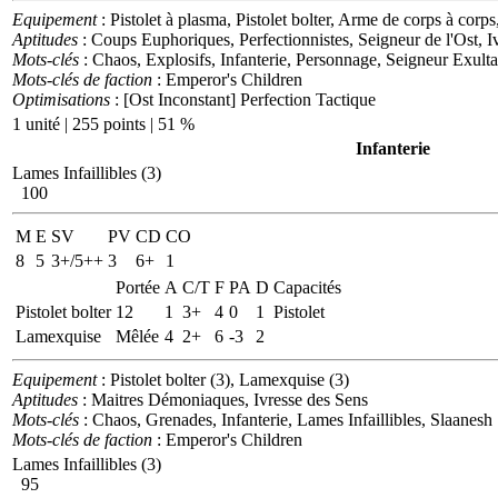
Equipement
: Pistolet à plasma, Pistolet bolter, Arme de corps à cor
Aptitudes
: Coups Euphoriques, Perfectionnistes, Seigneur de l'Ost, 
Mots-clés
: Chaos, Explosifs, Infanterie, Personnage, Seigneur Exulta
Mots-clés de faction
: Emperor's Children
Optimisations
: [Ost Inconstant] Perfection Tactique
1 unité | 255 points | 51 %
Infanterie
Lames Infaillibles (3)
100
M
E
SV
PV
CD
CO
8
5
3+/5++
3
6+
1
Portée
A
C/T
F
PA
D
Capacités
Pistolet bolter
12
1
3+
4
0
1
Pistolet
Lamexquise
Mêlée
4
2+
6
-3
2
Equipement
: Pistolet bolter (3), Lamexquise (3)
Aptitudes
: Maitres Démoniaques, Ivresse des Sens
Mots-clés
: Chaos, Grenades, Infanterie, Lames Infaillibles, Slaanesh
Mots-clés de faction
: Emperor's Children
Lames Infaillibles (3)
95