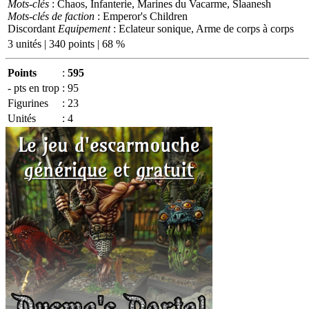
Mots-clés
: Chaos, Infanterie, Marines du Vacarme, Slaanesh
Mots-clés de faction
: Emperor's Children
Discordant
Equipement
: Eclateur sonique, Arme de corps à corps
3 unités | 340 points | 68 %
Points
:
595
- pts en trop
:
95
Figurines
:
23
Unités
:
4