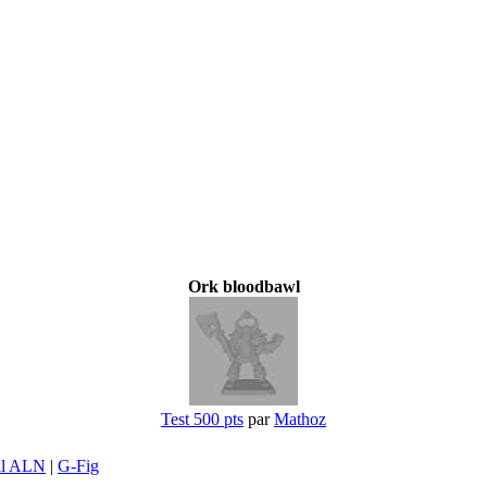
Ork bloodbawl
Test 500 pts
par
Mathoz
il ALN
|
G-Fig