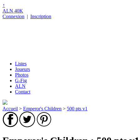
↑
ALN 40K
Connexion
|
Inscription
Listes
Joueurs
Photos
G-Fig
ALN
Contact
Accueil
>
Emperor's Children
>
500 pts v1