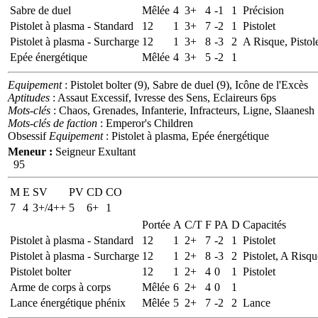
Sabre de duel
Mêlée
4
3+
4
-1
1
Précision
Pistolet à plasma - Standard
12
1
3+
7
-2
1
Pistolet
Pistolet à plasma - Surcharge
12
1
3+
8
-3
2
A Risque, Pistol
Epée énergétique
Mêlée
4
3+
5
-2
1
Equipement
: Pistolet bolter (9), Sabre de duel (9), Icône de l'Excès
Aptitudes
: Assaut Excessif, Ivresse des Sens, Eclaireurs 6ps
Mots-clés
: Chaos, Grenades, Infanterie, Infracteurs, Ligne, Slaanesh
Mots-clés de faction
: Emperor's Children
Obsessif
Equipement
: Pistolet à plasma, Epée énergétique
Meneur :
Seigneur Exultant
95
M
E
SV
PV
CD
CO
7
4
3+/4++
5
6+
1
Portée
A
C/T
F
PA
D
Capacités
Pistolet à plasma - Standard
12
1
2+
7
-2
1
Pistolet
Pistolet à plasma - Surcharge
12
1
2+
8
-3
2
Pistolet, A Risqu
Pistolet bolter
12
1
2+
4
0
1
Pistolet
Arme de corps à corps
Mêlée
6
2+
4
0
1
Lance énergétique phénix
Mêlée
5
2+
7
-2
2
Lance