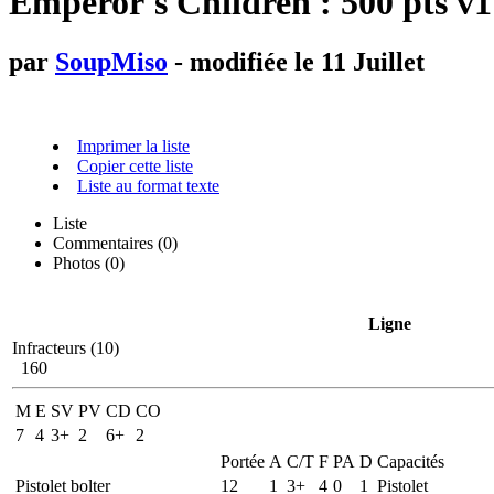
Emperor's Children : 500 pts v1
par
SoupMiso
- modifiée le 11 Juillet
Imprimer la liste
Copier cette liste
Liste au format texte
Liste
Commentaires (
0
)
Photos (0)
Ligne
Infracteurs (10)
160
M
E
SV
PV
CD
CO
7
4
3+
2
6+
2
Portée
A
C/T
F
PA
D
Capacités
Pistolet bolter
12
1
3+
4
0
1
Pistolet