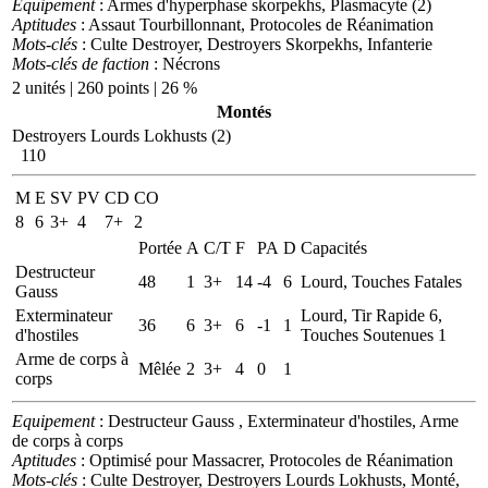
Equipement
: Armes d'hyperphase skorpekhs, Plasmacyte (2)
Aptitudes
: Assaut Tourbillonnant, Protocoles de Réanimation
Mots-clés
: Culte Destroyer, Destroyers Skorpekhs, Infanterie
Mots-clés de faction
: Nécrons
2 unités | 260 points | 26 %
Montés
Destroyers Lourds Lokhusts (2)
110
M
E
SV
PV
CD
CO
8
6
3+
4
7+
2
Portée
A
C/T
F
PA
D
Capacités
Destructeur
48
1
3+
14
-4
6
Lourd, Touches Fatales
Gauss
Exterminateur
Lourd, Tir Rapide 6,
36
6
3+
6
-1
1
d'hostiles
Touches Soutenues 1
Arme de corps à
Mêlée
2
3+
4
0
1
corps
Equipement
: Destructeur Gauss , Exterminateur d'hostiles, Arme
de corps à corps
Aptitudes
: Optimisé pour Massacrer, Protocoles de Réanimation
Mots-clés
: Culte Destroyer, Destroyers Lourds Lokhusts, Monté,