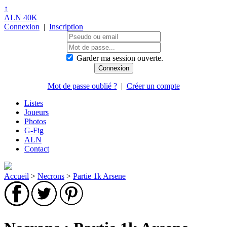
↑
ALN 40K
Connexion
|
Inscription
Garder ma session ouverte.
Mot de passe oublié ?
|
Créer un compte
Listes
Joueurs
Photos
G-Fig
ALN
Contact
Accueil
>
Necrons
>
Partie 1k Arsene