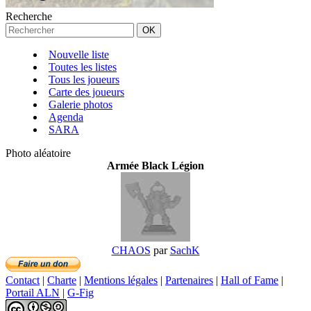
Recherche
Nouvelle liste
Toutes les listes
Tous les joueurs
Carte des joueurs
Galerie photos
Agenda
SARA
Photo aléatoire
Armée Black Légion
CHAOS
par
SachK
Contact
|
Charte
|
Mentions légales
|
Partenaires
|
Hall of Fame
|
Portail ALN
|
G-Fig