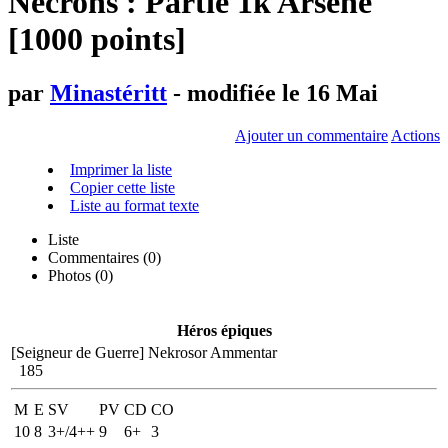
Necrons : Partie 1k Arsene
[1000 points]
par
Minastéritt
- modifiée le 16 Mai
Ajouter un commentaire
Actions
Imprimer la liste
Copier cette liste
Liste au format texte
Liste
Commentaires (
0
)
Photos (0)
Héros épiques
[Seigneur de Guerre]
Nekrosor Ammentar
185
M
E
SV
PV
CD
CO
10
8
3+/4++
9
6+
3