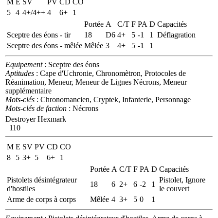
M
E
SV
PV
CD
CO
5
4
4+/4++
4
6+
1
Portée
A
C/T
F
PA
D
Capacités
Sceptre des éons - tir
18
D6
4+
5
-1
1
Déflagration
Sceptre des éons - mêlée
Mêlée
3
4+
5
-1
1
Equipement
: Sceptre des éons
Aptitudes
: Cape d'Uchronie, Chronomètron, Protocoles de
Réanimation, Meneur, Meneur de Lignes Nécrons, Meneur
supplémentaire
Mots-clés
: Chronomancien, Cryptek, Infanterie, Personnage
Mots-clés de faction
: Nécrons
Destroyer Hexmark
110
M
E
SV
PV
CD
CO
8
5
3+
5
6+
1
Portée
A
C/T
F
PA
D
Capacités
Pistolets désintégrateur
Pistolet, Ignore
18
6
2+
6
-2
1
d'hostiles
le couvert
Arme de corps à corps
Mêlée
4
3+
5
0
1