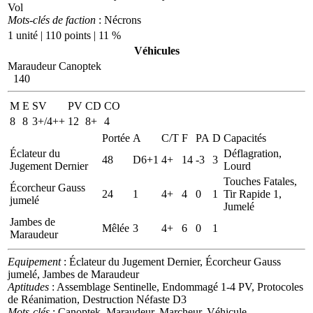
Vol
Mots-clés de faction
: Nécrons
1 unité | 110 points | 11 %
Véhicules
Maraudeur Canoptek
140
M
E
SV
PV
CD
CO
8
8
3+/4++
12
8+
4
Portée
A
C/T
F
PA
D
Capacités
Éclateur du
Déflagration,
48
D6+1
4+
14
-3
3
Jugement Dernier
Lourd
Touches Fatales,
Écorcheur Gauss
24
1
4+
4
0
1
Tir Rapide 1,
jumelé
Jumelé
Jambes de
Mêlée
3
4+
6
0
1
Maraudeur
Equipement
: Éclateur du Jugement Dernier, Écorcheur Gauss
jumelé, Jambes de Maraudeur
Aptitudes
: Assemblage Sentinelle, Endommagé 1-4 PV, Protocoles
de Réanimation, Destruction Néfaste D3
Mots-clés
: Canoptek, Maraudeur, Marcheur, Véhicule