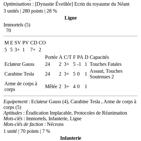
Optimisations
: [Dynastie Éveillée] Ecrin du royaume du Néant
3 unités | 280 points | 28 %
Ligne
Immortels (5)
70
M
E
SV
PV
CD
CO
5
5
3+
1
7+
2
Portée
A
C/T
F
PA
D
Capacités
Eclateur Gauss
24
2
3+
5
-1
1
Touches Fatales
Assaut, Touches
Carabine Tesla
24
2
3+
5
0
1
Soutenues 2
Arme de corps à
Mêlée
2
3+
4
0
1
corps
Equipement
: Eclateur Gauss (4), Carabine Tesla , Arme de corps à
corps (5)
Aptitudes
: Éradication Implacable, Protocoles de Réanimation
Mots-clés
: Immortels, Infanterie, Ligne
Mots-clés de faction
: Nécrons
1 unité | 70 points | 7 %
Infanterie