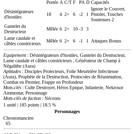
Portée
A
C/T
F
PA
D
Capacités
Ignore le Couvert,
Désintégrateurs
18
4
2+
6
-2
1
Pistolet, Touches
d'hostiles
Soutenues 2
Gantelet du
Mêlée
6
2+
10
-3
3
Destructeur
Lame caudale et
Mêlée
6
2+
6
-1
1
Attaques Bonus
câbles constricteurs
Equipement
: Désintégrateurs d'hostiles, Gantelet du Destructeur,
Lame caudale et câbles constricteurs , Générateur de Champ à
Négalithe (Aura)
Aptitudes
: Disciples Protecteurs, Folie Meurtrière Infectieuse
(Aura), Prophète de la Destruction, Protocoles de Réanimation,
Combat en Premier, Frappe en Profondeur
Mots-clés
: Culte Destroyer, Héros Epique, Infanterie, Nekrosor
Ammentar, Personnage
Mots-clés de faction
: Nécrons
1 unité | 185 points | 18.5 %
Personnages
Chronomancien
65