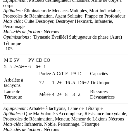
Equipement
: Pistolets désintégrateur d'hostiles, Arme de corps à
corps
Aptitudes
: Éliminateur de Menaces Multiples, Mort Inéluctable,
Protocoles de Réanimation, Agent Solitaire, Frappe en Profondeur
Mots-clés
: Culte Destroyer, Destroyer Hexmark, Infanterie,
Personnage
Mots-clés de faction
: Nécrons
Optimisations
: [Dynastie Éveillée] Subjugateur de phase (Aura)
Tétrarque
105
M
E
SV
PV
CD
CO
5
5
2+/4++
6
6+
1
Portée
A
C/T
F
PA
D
Capacités
Arbalète à
72
1
2+
16
-5
D6+2
Tir Unique
tachyons
Lame de
Blessures
Mêlée
4
2+
8
-3
2
Tétrarque
Dévastatrices
Equipement
: Arbalète à tachyons, Lame de Tétrarque
Aptitudes
: Que Ma Volonté s'Accomplisse, Résistance Inoxydable,
Protocoles de Réanimation, Meneur, Meneur de Légions Nécrons
Mots-clés
: Infanterie, Noble, Personnage, Tétrarque
Mots-clés de faction
: Nécrons