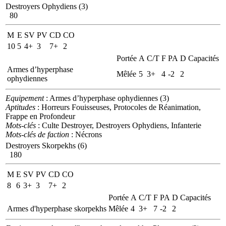
Destroyers Ophydiens (3)
80
M
E
SV
PV
CD
CO
10
5
4+
3
7+
2
Portée
A
C/T
F
PA
D
Capacités
Armes d’hyperphase
Mêlée
5
3+
4
-2
2
ophydiennes
Equipement
: Armes d’hyperphase ophydiennes (3)
Aptitudes
: Horreurs Fouisseuses, Protocoles de Réanimation,
Frappe en Profondeur
Mots-clés
: Culte Destroyer, Destroyers Ophydiens, Infanterie
Mots-clés de faction
: Nécrons
Destroyers Skorpekhs (6)
180
M
E
SV
PV
CD
CO
8
6
3+
3
7+
2
Portée
A
C/T
F
PA
D
Capacités
Armes d'hyperphase skorpekhs
Mêlée
4
3+
7
-2
2