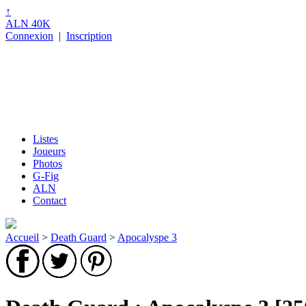
↑
ALN 40K
Connexion
|
Inscription
Listes
Joueurs
Photos
G-Fig
ALN
Contact
Accueil
>
Death Guard
>
Apocalyspe 3