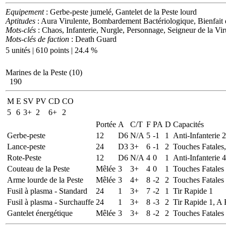
Equipement
: Gerbe-peste jumelé, Gantelet de la Peste lourd
Aptitudes
: Aura Virulente, Bombardement Bactériologique, Bienfait
Mots-clés
: Chaos, Infanterie, Nurgle, Personnage, Seigneur de la Vi
Mots-clés de faction
: Death Guard
5 unités | 610 points | 24.4 %
Marines de la Peste (10)
190
M
E
SV
PV
CD
CO
5
6
3+
2
6+
2
Portée
A
C/T
F
PA
D
Capacités
Gerbe-peste
12
D6
N/A
5
-1
1
Anti-Infanterie 
Lance-peste
24
D3
3+
6
-1
2
Touches Fatales,
Rote-Peste
12
D6
N/A
4
0
1
Anti-Infanterie 
Couteau de la Peste
Mêlée
3
3+
4
0
1
Touches Fatales
Arme lourde de la Peste
Mêlée
3
4+
8
-2
2
Touches Fatales
Fusil à plasma - Standard
24
1
3+
7
-2
1
Tir Rapide 1
Fusil à plasma - Surchauffe
24
1
3+
8
-3
2
Tir Rapide 1, A
Gantelet énergétique
Mêlée
3
3+
8
-2
2
Touches Fatales