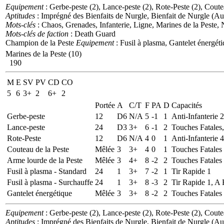
Equipement
: Gerbe-peste (2), Lance-peste (2), Rote-Peste (2), Coute
Aptitudes
: Imprégné des Bienfaits de Nurgle, Bienfait de Nurgle (Au
Mots-clés
: Chaos, Grenades, Infanterie, Ligne, Marines de la Peste, 
Mots-clés de faction
: Death Guard
Champion de la Peste
Equipement
: Fusil à plasma, Gantelet énergét
Marines de la Peste (10)
190
M
E
SV
PV
CD
CO
5
6
3+
2
6+
2
Portée
A
C/T
F
PA
D
Capacités
Gerbe-peste
12
D6
N/A
5
-1
1
Anti-Infanterie 
Lance-peste
24
D3
3+
6
-1
2
Touches Fatales,
Rote-Peste
12
D6
N/A
4
0
1
Anti-Infanterie 
Couteau de la Peste
Mêlée
3
3+
4
0
1
Touches Fatales
Arme lourde de la Peste
Mêlée
3
4+
8
-2
2
Touches Fatales
Fusil à plasma - Standard
24
1
3+
7
-2
1
Tir Rapide 1
Fusil à plasma - Surchauffe
24
1
3+
8
-3
2
Tir Rapide 1, A
Gantelet énergétique
Mêlée
3
3+
8
-2
2
Touches Fatales
Equipement
: Gerbe-peste (2), Lance-peste (2), Rote-Peste (2), Coute
Aptitudes
: Imprégné des Bienfaits de Nurgle, Bienfait de Nurgle (Au