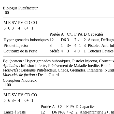
Biologus Putréfacteur
60
M
E
SV
PV
CD
CO
5
6
3+
4
6+
1
Portée
A
C/T
F
PA
D
Capacités
Hyper grenades buboniques
12
D6
3+
7
-1
2
Assaut, Déflagr
Pistolet Injector
3
1
3+
4
-1
3
Pistolet, Anti-In
Couteaux de la Peste
Mêlée
4
3+
4
0
1
Touches Fatales
Equipement
: Hyper grenades buboniques, Pistolet Injector, Couteaux
Aptitudes
: Infusion Infecte, Prélèvement de Maladie Inédite, Bienfa
Mots-clés
: Biologus Putréfacteur, Chaos, Grenades, Infanterie, Nurg
Mots-clés de faction
: Death Guard
Corrupteur Nidoreux
100
M
E
SV
PV
CD
CO
5
6
3+
4
6+
1
Portée
A
C/T
F
PA
D
Capacités
Lance à Peste
12
D6
N/A
7
-2
2
Anti-Infanterie 2+, I