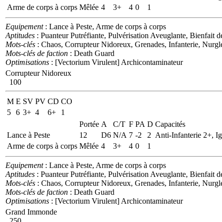
Arme de corps à corps
Mêlée
4
3+
4
0
1
Equipement
: Lance à Peste, Arme de corps à corps
Aptitudes
: Puanteur Putréfiante, Pulvérisation Aveuglante, Bienfai
Mots-clés
: Chaos, Corrupteur Nidoreux, Grenades, Infanterie, Nurgl
Mots-clés de faction
: Death Guard
Optimisations
: [Vectorium Virulent] Archicontaminateur
Corrupteur Nidoreux
100
M
E
SV
PV
CD
CO
5
6
3+
4
6+
1
Portée
A
C/T
F
PA
D
Capacités
Lance à Peste
12
D6
N/A
7
-2
2
Anti-Infanterie 2+, I
Arme de corps à corps
Mêlée
4
3+
4
0
1
Equipement
: Lance à Peste, Arme de corps à corps
Aptitudes
: Puanteur Putréfiante, Pulvérisation Aveuglante, Bienfai
Mots-clés
: Chaos, Corrupteur Nidoreux, Grenades, Infanterie, Nurgl
Mots-clés de faction
: Death Guard
Optimisations
: [Vectorium Virulent] Archicontaminateur
Grand Immonde
250