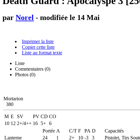
Death Guard : Apocalyspe 3 [25
par
Norel
- modifiée le 14 Mai
Imprimer la liste
Copier cette liste
Liste au format texte
Liste
Commentaires (
0
)
Photos (0)
Mortarion
380
M
E
SV
PV
CD
CO
10
12
2+/4++
16
5+
6
Portée
A
C/T
F
PA
D
Capacités
Lanterne
24
1
2+
10
-3
3
Pistolet, Tirs So