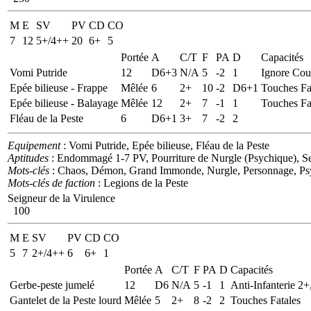
M
E
SV
PV
CD
CO
7
12
5+/4++
20
6+
5
Portée
A
C/T
F
PA
D
Capacités
Vomi Putride
12
D6+3
N/A
5
-2
1
Ignore Couv
Epée bilieuse - Frappe
Mêlée
6
2+
10
-2
D6+1
Touches Fa
Epée bilieuse - Balayage
Mêlée
12
2+
7
-1
1
Touches Fa
Fléau de la Peste
6
D6+1
3+
7
-2
2
Equipement
: Vomi Putride, Epée bilieuse, Fléau de la Peste
Aptitudes
: Endommagé 1-7 PV, Pourriture de Nurgle (Psychique), Se
Mots-clés
: Chaos, Démon, Grand Immonde, Nurgle, Personnage, Ps
Mots-clés de faction
: Legions de la Peste
Seigneur de la Virulence
100
M
E
SV
PV
CD
CO
5
7
2+/4++
6
6+
1
Portée
A
C/T
F
PA
D
Capacités
Gerbe-peste jumelé
12
D6
N/A
5
-1
1
Anti-Infanterie 2+
Gantelet de la Peste lourd
Mêlée
5
2+
8
-2
2
Touches Fatales