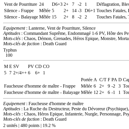
Vent de Pourriture
24
D6+3
2+
7
-2
1
Déflagration, Ble
Silence - Frappe
Mêlée
5
2+
14
-3
D6+1
Touches Fatales, 
Silence - Balayage
Mêlée
15
2+
8
-2
2
Touches Fatales,
Equipement
: Lanterne, Vent de Pourriture, Silence
Aptitudes
: Commandant Suprême, Endommagé 1-6 PV, Hôte des Pestes,
Mots-clés
: Chaos, Démon, Grenades, Héros Epique, Monstre, Mortar
Mots-clés de faction
: Death Guard
Typhus
100
M
E
SV
PV
CD
CO
5
7
2+/4++
6
6+
1
Portée
A
C/T
F
PA
D
Cap
Faucheuse d'homme de maître - Frappe
Mélée
6
2+
9
-2
3
Tou
Faucheuse d'homme de maître - Balayage
Mêlée
12
2+
6
-1
1
Tou
Equipement
: Faucheuse d'homme de maître
Aptitudes
: La Ruche du Destructeur, Peste du Dévoreur (Psychique),
Mots-clés
: Chaos, Héros Epique, Infanterie, Nurgle, Personnage, Ps
Mots-clés de faction
: Death Guard
2 unités | 480 points | 19.2 %