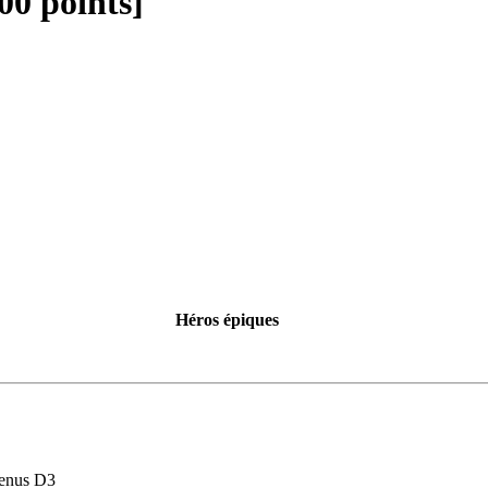
00 points]
Héros épiques
utenus D3