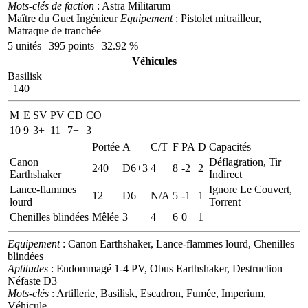
Mots-clés de faction
: Astra Militarum
Maître du Guet Ingénieur
Equipement
: Pistolet mitrailleur,
Matraque de tranchée
5 unités | 395 points | 32.92 %
Véhicules
Basilisk
140
M
E
SV
PV
CD
CO
10
9
3+
11
7+
3
Portée
A
C/T
F
PA
D
Capacités
Canon
Déflagration, Tir
240
D6+3
4+
8
-2
2
Earthshaker
Indirect
Lance-flammes
Ignore Le Couvert,
12
D6
N/A
5
-1
1
lourd
Torrent
Chenilles blindées
Mêlée
3
4+
6
0
1
Equipement
: Canon Earthshaker, Lance-flammes lourd, Chenilles
blindées
Aptitudes
: Endommagé 1-4 PV, Obus Earthshaker, Destruction
Néfaste D3
Mots-clés
: Artillerie, Basilisk, Escadron, Fumée, Imperium,
Véhicule