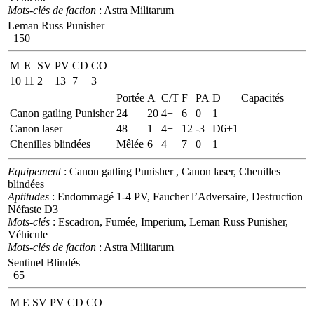
Mots-clés de faction
: Astra Militarum
Leman Russ Punisher
150
M
E
SV
PV
CD
CO
10
11
2+
13
7+
3
Portée
A
C/T
F
PA
D
Capacités
Canon gatling Punisher
24
20
4+
6
0
1
Canon laser
48
1
4+
12
-3
D6+1
Chenilles blindées
Mêlée
6
4+
7
0
1
Equipement
: Canon gatling Punisher , Canon laser, Chenilles
blindées
Aptitudes
: Endommagé 1-4 PV, Faucher l’Adversaire, Destruction
Néfaste D3
Mots-clés
: Escadron, Fumée, Imperium, Leman Russ Punisher,
Véhicule
Mots-clés de faction
: Astra Militarum
Sentinel Blindés
65
M
E
SV
PV
CD
CO