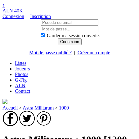
↑
ALN 40K
Connexion
|
Inscription
Garder ma session ouverte.
Mot de passe oublié ?
|
Créer un compte
Listes
Joueurs
Photos
G-Fig
ALN
Contact
Accueil
>
Astra Militarum
>
1000