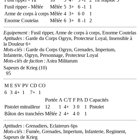
Fusil ripper - Mêlée
Mêlée
5
3+
6
-1
1
Arme de corps à corps
Mêlée
4
3+
6
0
1
Enorme Coutelas
Mêlée
6
3+
8
-1
2
Equipement
: Fusil ripper, Arme de corps à corps, Enorme Coutelas
Aptitudes
: Garde du Corps Ogryn, Protecteur Loyal, Insensible à
la Douleur 6+
Mots-clés
: Garde du Corps Ogryn, Grenades, Imperium,
Infanterie, Ogryn, Personnage, Protecteur Loyal
Mots-clés de faction
: Astra Militarum
Sapeurs de Krieg (10)
95
M
E
SV
PV
CD
CO
6
3
4+
1
7+
1
Portée
A
C/T
F
PA
D
Capacités
Pistolet mitrailleur
12
1
4+
3
0
1
Pistolet
Bâton des tranchées
Mêlée
2
4+
4
0
1
Aptitudes
: Grenadiers, Eclaireurs 6ps
Mots-clés
: Fumée, Grenades, Imperium, Infanterie, Regiment,
Sapeurs de Krieg