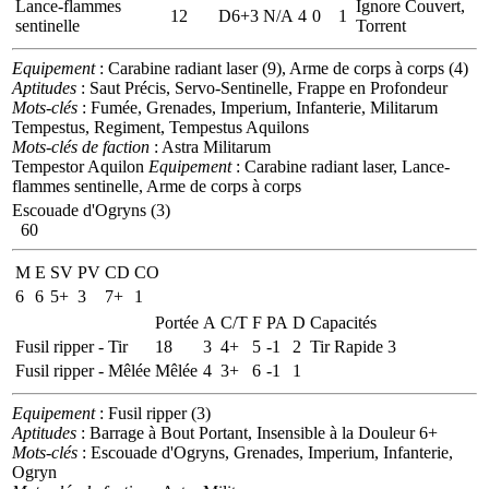
Lance-flammes
Ignore Couvert,
12
D6+3
N/A
4
0
1
sentinelle
Torrent
Equipement
: Carabine radiant laser (9), Arme de corps à corps (4)
Aptitudes
: Saut Précis, Servo-Sentinelle, Frappe en Profondeur
Mots-clés
: Fumée, Grenades, Imperium, Infanterie, Militarum
Tempestus, Regiment, Tempestus Aquilons
Mots-clés de faction
: Astra Militarum
Tempestor Aquilon
Equipement
: Carabine radiant laser, Lance-
flammes sentinelle, Arme de corps à corps
Escouade d'Ogryns (3)
60
M
E
SV
PV
CD
CO
6
6
5+
3
7+
1
Portée
A
C/T
F
PA
D
Capacités
Fusil ripper - Tir
18
3
4+
5
-1
2
Tir Rapide 3
Fusil ripper - Mêlée
Mêlée
4
3+
6
-1
1
Equipement
: Fusil ripper (3)
Aptitudes
: Barrage à Bout Portant, Insensible à la Douleur 6+
Mots-clés
: Escouade d'Ogryns, Grenades, Imperium, Infanterie,
Ogryn