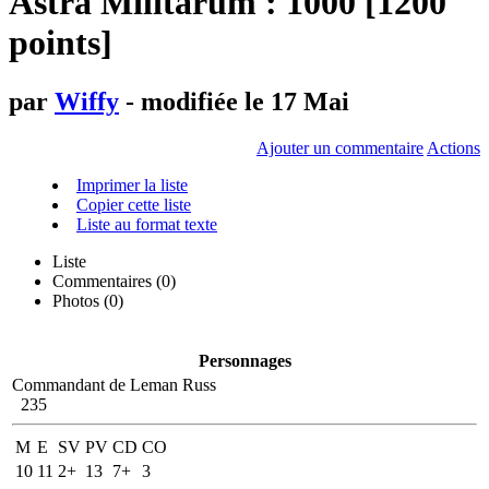
Astra Militarum : 1000 [1200
points]
par
Wiffy
- modifiée le 17 Mai
Ajouter un commentaire
Actions
Imprimer la liste
Copier cette liste
Liste au format texte
Liste
Commentaires (
0
)
Photos (0)
Personnages
Commandant de Leman Russ
235
M
E
SV
PV
CD
CO
10
11
2+
13
7+
3