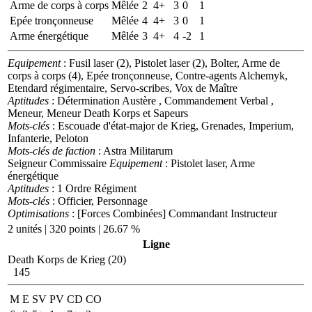
Arme de corps à corps
Mêlée
2
4+
3
0
1
Epée tronçonneuse
Mêlée
4
4+
3
0
1
Arme énergétique
Mêlée
3
4+
4
-2
1
Equipement
: Fusil laser (2), Pistolet laser (2), Bolter, Arme de
corps à corps (4), Epée tronçonneuse, Contre-agents Alchemyk,
Etendard régimentaire, Servo-scribes, Vox de Maître
Aptitudes
: Détermination Austère , Commandement Verbal ,
Meneur, Meneur Death Korps et Sapeurs
Mots-clés
: Escouade d'état-major de Krieg, Grenades, Imperium,
Infanterie, Peloton
Mots-clés de faction
: Astra Militarum
Seigneur Commissaire
Equipement
: Pistolet laser, Arme
énergétique
Aptitudes
: 1 Ordre Régiment
Mots-clés
: Officier, Personnage
Optimisations
: [Forces Combinées] Commandant Instructeur
2 unités | 320 points | 26.67 %
Ligne
Death Korps de Krieg (20)
145
M
E
SV
PV
CD
CO