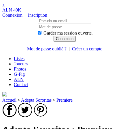
↑
ALN 40K
Connexion
|
Inscription
Garder ma session ouverte.
Mot de passe oublié ?
|
Créer un compte
Listes
Joueurs
Photos
G-Fig
ALN
Contact
Accueil
>
Adepta Sororitas
>
Premiere