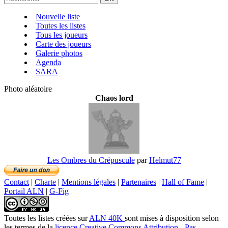
Nouvelle liste
Toutes les listes
Tous les joueurs
Carte des joueurs
Galerie photos
Agenda
SARA
Photo aléatoire
Chaos lord
Les Ombres du Crépuscule
par
Helmut77
Contact
|
Charte
|
Mentions légales
|
Partenaires
|
Hall of Fame
|
Portail ALN
|
G-Fig
Toutes les listes créées
sur
ALN 40K
sont mises à disposition selon
les termes de la
licence Creative Commons Attribution - Pas