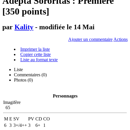
Adepta Sororitas : Premiere
[350 points]
par
Kality
- modifiée le 14 Mai
Ajouter un commentaire
Actions
Imprimer la liste
Copier cette liste
Liste au format texte
Liste
Commentaires (
0
)
Photos (0)
Personnages
Imagifère
65
M
E
SV
PV
CD
CO
6
3
3+/4++
3
6+
1