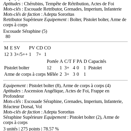
Aptitudes
: Chérubins, Tempête de Rétribution, Actes de Foi
Mots-clés
: Escouade Retributor, Grenades, Imperium, Infanterie
Mots-clés de faction
: Adepta Sororitas
Retributor Supérieure
Equipement
: Bolter, Pistolet bolter, Arme de
corps à corps
Escouade Séraphine (5)
80
M
E
SV
PV
CD
CO
12
3
3+/5++
1
7+
1
Portée
A
C/T
F
PA
D
Capacités
Pistolet bolter
12
1
3+
4
0
1
Pistolet
Arme de corps à corps
Mêlée
2
3+
3
0
1
Equipement
: Pistolet bolter (8), Arme de corps à corps (4)
Aptitudes
: Ascension Angélique, Actes de Foi, Frappe en
Profondeur
Mots-clés
: Escouade Séraphine, Grenades, Imperium, Infanterie,
Réacteur Dorsal, Vol
Mots-clés de faction
: Adepta Sororitas
Séraphine Supérieure
Equipement
: Pistolet bolter (2), Arme de
corps à corps
3 unités | 275 points | 78.57 %