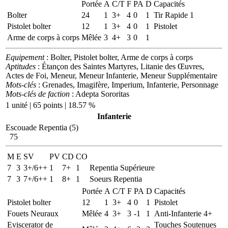
Portée
A
C/T
F
PA
D
Capacités
Bolter
24
1
3+
4
0
1
Tir Rapide 1
Pistolet bolter
12
1
3+
4
0
1
Pistolet
Arme de corps à corps
Mêlée
3
4+
3
0
1
Equipement
: Bolter, Pistolet bolter, Arme de corps à corps
Aptitudes
: Étançon des Saintes Martyres, Litanie des Œuvres,
Actes de Foi, Meneur, Meneur Infanterie, Meneur Supplémentaire
Mots-clés
: Grenades, Imagifère, Imperium, Infanterie, Personnage
Mots-clés de faction
: Adepta Sororitas
1 unité | 65 points | 18.57 %
Infanterie
Escouade Repentia (5)
75
M
E
SV
PV
CD
CO
7
3
3+/6++
1
7+
1
Repentia Supérieure
7
3
7+/6++
1
8+
1
Soeurs Repentia
Portée
A
C/T
F
PA
D
Capacités
Pistolet bolter
12
1
3+
4
0
1
Pistolet
Fouets Neuraux
Mêlée
4
3+
3
-1
1
Anti-Infanterie 4+
Eviscerator de
Touches Soutenues