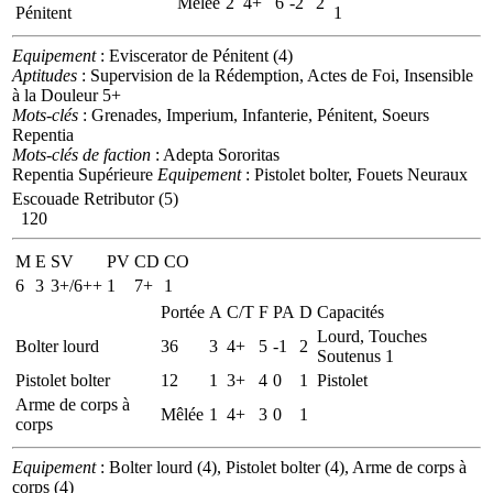
Mêlée
2
4+
6
-2
2
Pénitent
1
Equipement
: Eviscerator de Pénitent (4)
Aptitudes
: Supervision de la Rédemption, Actes de Foi, Insensible
à la Douleur 5+
Mots-clés
: Grenades, Imperium, Infanterie, Pénitent, Soeurs
Repentia
Mots-clés de faction
: Adepta Sororitas
Repentia Supérieure
Equipement
: Pistolet bolter, Fouets Neuraux
Escouade Retributor (5)
120
M
E
SV
PV
CD
CO
6
3
3+/6++
1
7+
1
Portée
A
C/T
F
PA
D
Capacités
Lourd, Touches
Bolter lourd
36
3
4+
5
-1
2
Soutenus 1
Pistolet bolter
12
1
3+
4
0
1
Pistolet
Arme de corps à
Mêlée
1
4+
3
0
1
corps
Equipement
: Bolter lourd (4), Pistolet bolter (4), Arme de corps à
corps (4)