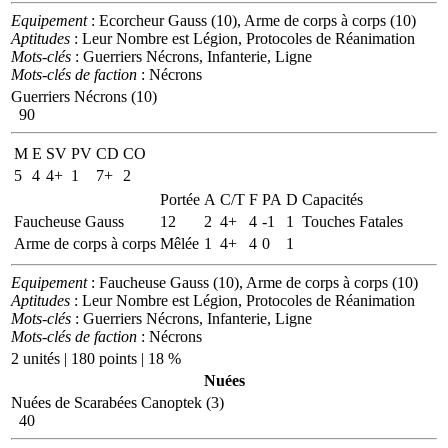
Equipement
: Ecorcheur Gauss (10), Arme de corps à corps (10)
Aptitudes
: Leur Nombre est Légion, Protocoles de Réanimation
Mots-clés
: Guerriers Nécrons, Infanterie, Ligne
Mots-clés de faction
: Nécrons
Guerriers Nécrons (10)
90
M
E
SV
PV
CD
CO
5
4
4+
1
7+
2
Portée
A
C/T
F
PA
D
Capacités
Faucheuse Gauss
12
2
4+
4
-1
1
Touches Fatales
Arme de corps à corps
Mêlée
1
4+
4
0
1
Equipement
: Faucheuse Gauss (10), Arme de corps à corps (10)
Aptitudes
: Leur Nombre est Légion, Protocoles de Réanimation
Mots-clés
: Guerriers Nécrons, Infanterie, Ligne
Mots-clés de faction
: Nécrons
2 unités | 180 points | 18 %
Nuées
Nuées de Scarabées Canoptek (3)
40