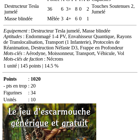
Destructeur Tesla
Touches Soutenues 2,
36
6
3+
8
0
2
jumelé
Jumelé
Masse blindée
Mêlée
3
4+
6
0
1
Equipement
: Destructeur Tesla jumelé, Masse blindée
Aptitudes
: Endommagé 1-4 PV, Envahisseur Quantique, Rayons
de Translocalisation, Transport (1 Infanterie), Protocoles de
Réanimation, Destruction Néfaste D3, Frappe en Profondeur
Mots-clés
: Aérodyne, Moissonneur, Transport, Véhicule, Vol
Mots-clés de faction
: Nécrons
1 unité | 145 points | 14.5 %
Points
:
1020
- pts en trop
:
20
Figurines
:
34
Unités
:
10