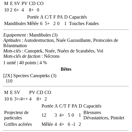
M
E
SV
PV
CD
CO
10
2
6+
4
8+
0
Portée
A
C/T
F
PA
D
Capacités
Mandibules
Mêlée
6
5+
2
0
1
Touches Fatales
Equipement
: Mandibules (3)
Aptitudes
: Autodestruction, Nuée Gazouillante, Protocoles de
Réanimation
Mots-clés
: Canoptek, Nuée, Nuées de Scarabées, Vol
Mots-clés de faction
: Nécrons
1 unité | 40 points | 4 %
Bêtes
[2X]
Spectres Canopteks (3)
110
M
E
SV
PV
CD
CO
10
6
3+/4++
4
8+
2
Portée
A
C/T
F
PA
D
Capacités
Projecteur de
Blessures
12
3
4+
5
0
1
particules
Dévastatrices, Pistolet
Griffes acérées
Mêlée
4
4+
6
-1
2