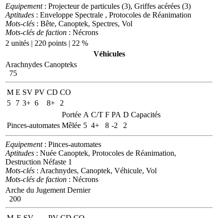
Equipement
: Projecteur de particules (3), Griffes acérées (3)
Aptitudes
: Enveloppe Spectrale , Protocoles de Réanimation
Mots-clés
: Bête, Canoptek, Spectres, Vol
Mots-clés de faction
: Nécrons
2 unités | 220 points | 22 %
Véhicules
Arachnydes Canopteks
75
M
E
SV
PV
CD
CO
5
7
3+
6
8+
2
Portée
A
C/T
F
PA
D
Capacités
Pinces-automates
Mêlée
5
4+
8
-2
2
Equipement
: Pinces-automates
Aptitudes
: Nuée Canoptek, Protocoles de Réanimation,
Destruction Néfaste 1
Mots-clés
: Arachnydes, Canoptek, Véhicule, Vol
Mots-clés de faction
: Nécrons
Arche du Jugement Dernier
200
M
E
SV
PV
CD
CO