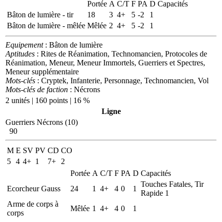
Portée
A
C/T
F
PA
D
Capacités
Bâton de lumière - tir
18
3
4+
5
-2
1
Bâton de lumière - mêlée
Mêlée
2
4+
5
-2
1
Equipement
: Bâton de lumière
Aptitudes
: Rites de Réanimation, Technomancien, Protocoles de
Réanimation, Meneur, Meneur Immortels, Guerriers et Spectres,
Meneur supplémentaire
Mots-clés
: Cryptek, Infanterie, Personnage, Technomancien, Vol
Mots-clés de faction
: Nécrons
2 unités | 160 points | 16 %
Ligne
Guerriers Nécrons (10)
90
M
E
SV
PV
CD
CO
5
4
4+
1
7+
2
Portée
A
C/T
F
PA
D
Capacités
Touches Fatales, Tir
Ecorcheur Gauss
24
1
4+
4
0
1
Rapide 1
Arme de corps à
Mêlée
1
4+
4
0
1
corps