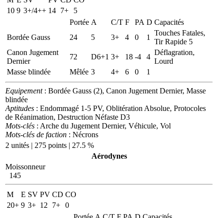
10
9
3+/4++
14
7+
5
Portée
A
C/T
F
PA
D
Capacités
Touches Fatales,
Bordée Gauss
24
5
3+
4
0
1
Tir Rapide 5
Canon Jugement
Déflagration,
72
D6+1
3+
18
-4
4
Dernier
Lourd
Masse blindée
Mêlée
3
4+
6
0
1
Equipement
: Bordée Gauss (2), Canon Jugement Dernier, Masse
blindée
Aptitudes
: Endommagé 1-5 PV, Oblitération Absolue, Protocoles
de Réanimation, Destruction Néfaste D3
Mots-clés
: Arche du Jugement Dernier, Véhicule, Vol
Mots-clés de faction
: Nécrons
2 unités | 275 points | 27.5 %
Aérodynes
Moissonneur
145
M
E
SV
PV
CD
CO
20+
9
3+
12
7+
0
Portée
A
C/T
F
PA
D
Capacités