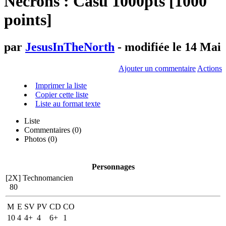
Necrons : Casu 1000pts [1000
points]
par
JesusInTheNorth
- modifiée le 14 Mai
Ajouter un commentaire
Actions
Imprimer la liste
Copier cette liste
Liste au format texte
Liste
Commentaires (
0
)
Photos (0)
Personnages
[2X]
Technomancien
80
M
E
SV
PV
CD
CO
10
4
4+
4
6+
1