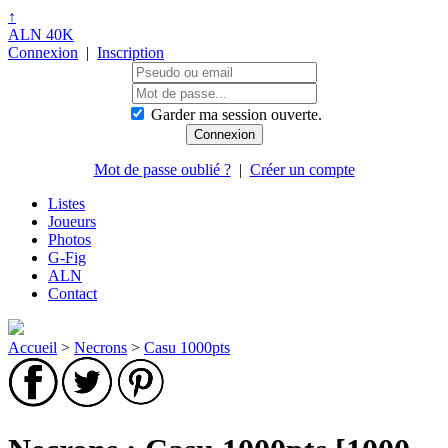
↑
ALN 40K
Connexion
|
Inscription
Garder ma session ouverte.
Mot de passe oublié ?
|
Créer un compte
Listes
Joueurs
Photos
G-Fig
ALN
Contact
Accueil
>
Necrons
>
Casu 1000pts