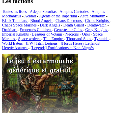
Les factions
Toutes les listes
-
Adepta Sororitas
-
Adeptus Custodes
-
Adeptus
Mechanicus
-
Aeldari
-
Agents of the Imperium
-
Astra Militarum
-
Black Templars
-
Blood Angels
-
Chaos Daemons
-
Chaos Knights
-
Chaos Space Marines
-
Dark Angels
-
Death Guard
-
Deathwatch
-
Drukhari
-
Emperor's Children
-
Genestealer Cults
-
Grey Knights
-
Imperial Knights
-
Leagues of Votann
-
Necrons
-
Orks
-
Space
Marines
-
Space wolves
-
T'au Empire
-
Thousand Sons
-
Tyranids
-
World Eaters
-
[FW] Titan Legions
-
[Horus Heresy Legends]
Heretic Astartes
-
[Legends] Fortifications et Non Alignés