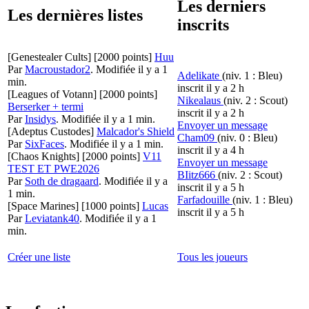
Les derniers
Les dernières listes
inscrits
[Genestealer Cults]
[2000 points]
Huu
Par
Macroustador2
.
Modifiée il y a 1
Adelikate
(niv. 1 : Bleu)
min.
inscrit il y a 2 h
[Leagues of Votann]
[2000 points]
Nikealaus
(niv. 2 : Scout)
Berserker + termi
inscrit il y a 2 h
Par
Insidys
.
Modifiée il y a 1 min.
Envoyer un message
[Adeptus Custodes]
Malcador's Shield
Cham09
(niv. 0 : Bleu)
Par
SixFaces
.
Modifiée il y a 1 min.
inscrit il y a 4 h
[Chaos Knights]
[2000 points]
V11
Envoyer un message
TEST ET PWE2026
BIitz666
(niv. 2 : Scout)
Par
Soth de dragaard
.
Modifiée il y a
inscrit il y a 5 h
1 min.
Farfadouille
(niv. 1 : Bleu)
[Space Marines]
[1000 points]
Lucas
inscrit il y a 5 h
Par
Leviatank40
.
Modifiée il y a 1
min.
Créer une liste
Tous les joueurs