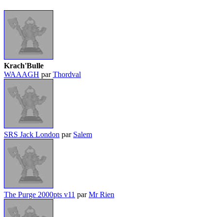
Krach'Bulle
WAAAGH
par
Thordval
SRS Jack London
par
Salem
The Purge 2000pts v11
par
Mr Rien