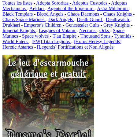
Toutes les listes
-
Adepta Sororitas
-
Adeptus Custodes
-
Adeptus
Mechanicus
-
Aeldari
-
Agents of the Imperium
-
Astra Militarum
-
Black Templars
-
Blood Angels
-
Chaos Daemons
-
Chaos Knights
-
Chaos Space Marines
-
Dark Angels
-
Death Guard
-
Deathwatch
-
Drukhari
-
Emperor's Children
-
Genestealer Cults
-
Grey Knights
-
Imperial Knights
-
Leagues of Votann
-
Necrons
-
Orks
-
Space
Marines
-
Space wolves
-
T'au Empire
-
Thousand Sons
-
Tyranids
-
World Eaters
-
[FW] Titan Legions
-
[Horus Heresy Legends]
Heretic Astartes
-
[Legends] Fortifications et Non Alignés