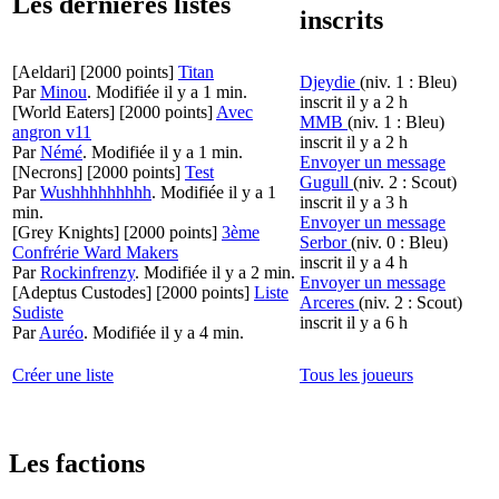
Les dernières listes
inscrits
[Aeldari]
[2000 points]
Titan
Djeydie
(niv. 1 : Bleu)
Par
Minou
.
Modifiée il y a 1 min.
inscrit il y a 2 h
[World Eaters]
[2000 points]
Avec
MMB
(niv. 1 : Bleu)
angron v11
inscrit il y a 2 h
Par
Némé
.
Modifiée il y a 1 min.
Envoyer un message
[Necrons]
[2000 points]
Test
Gugull
(niv. 2 : Scout)
Par
Wushhhhhhhhh
.
Modifiée il y a 1
inscrit il y a 3 h
min.
Envoyer un message
[Grey Knights]
[2000 points]
3ème
Serbor
(niv. 0 : Bleu)
Confrérie Ward Makers
inscrit il y a 4 h
Par
Rockinfrenzy
.
Modifiée il y a 2 min.
Envoyer un message
[Adeptus Custodes]
[2000 points]
Liste
Arceres
(niv. 2 : Scout)
Sudiste
inscrit il y a 6 h
Par
Auréo
.
Modifiée il y a 4 min.
Créer une liste
Tous les joueurs
Les factions