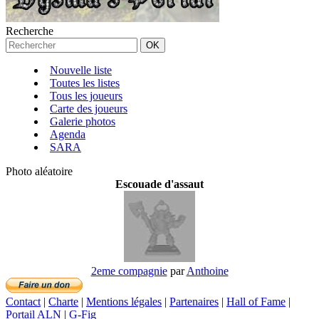
Recherche
Nouvelle liste
Toutes les listes
Tous les joueurs
Carte des joueurs
Galerie photos
Agenda
SARA
Photo aléatoire
Escouade d'assaut
2eme compagnie
par
Anthoine
Contact
|
Charte
|
Mentions légales
|
Partenaires
|
Hall of Fame
|
Portail ALN
|
G-Fig