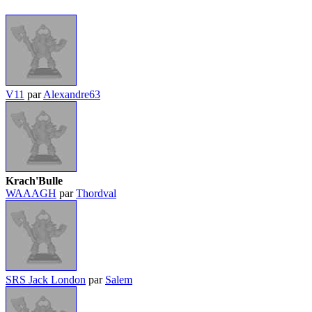
V11
par
Alexandre63
Krach'Bulle
WAAAGH
par
Thordval
SRS Jack London
par
Salem