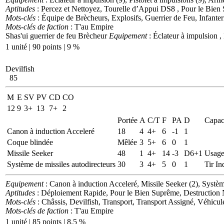
Aptitudes
: Percez et Nettoyez, Tourelle d’Appui DS8 , Pour le Bien
Mots-clés
: Équipe de Brècheurs, Explosifs, Guerrier de Feu, Infanter
Mots-clés de faction
: T'au Empire
Shas'ui guerrier de feu Brècheur
Equipement
: Éclateur à impulsion ,
1 unité | 90 points | 9 %
Devilfish
85
M
E
SV
PV
CD
CO
12
9
3+
13
7+
2
Portée
A
C/T
F
PA
D
Capac
Canon à induction Acceleré
18
4
4+
6
-1
1
Coque blindée
Mêlée
3
5+
6
0
1
Missile Seeker
48
1
4+
14
-3
D6+1
Usage
Système de missiles autodirecteurs
30
3
4+
5
0
1
Tir In
Equipement
: Canon à induction Acceleré, Missile Seeker (2), Systèm
Aptitudes
: Déploiement Rapide, Pour le Bien Suprême, Destruction
Mots-clés
: Châssis, Devilfish, Transport, Transport Assigné, Véhicul
Mots-clés de faction
: T'au Empire
1 unité | 85 points | 8.5 %