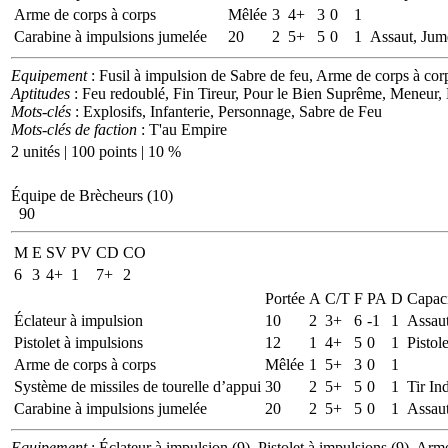
Arme de corps à corps
Mêlée
3
4+
3
0
1
Carabine à impulsions jumelée
20
2
5+
5
0
1
Assaut, Jum
Equipement
: Fusil à impulsion de Sabre de feu, Arme de corps à co
Aptitudes
: Feu redoublé, Fin Tireur, Pour le Bien Suprême, Meneur, 
Mots-clés
: Explosifs, Infanterie, Personnage, Sabre de Feu
Mots-clés de faction
: T'au Empire
2 unités | 100 points | 10 %
Équipe de Brècheurs (10)
90
M
E
SV
PV
CD
CO
6
3
4+
1
7+
2
Portée
A
C/T
F
PA
D
Capaci
Éclateur à impulsion
10
2
3+
6
-1
1
Assau
Pistolet à impulsions
12
1
4+
5
0
1
Pistole
Arme de corps à corps
Mêlée
1
5+
3
0
1
Système de missiles de tourelle d’appui
30
2
5+
5
0
1
Tir In
Carabine à impulsions jumelée
20
2
5+
5
0
1
Assaut
Equipement
: Éclateur à impulsion (9), Pistolet à impulsions (9), Arm