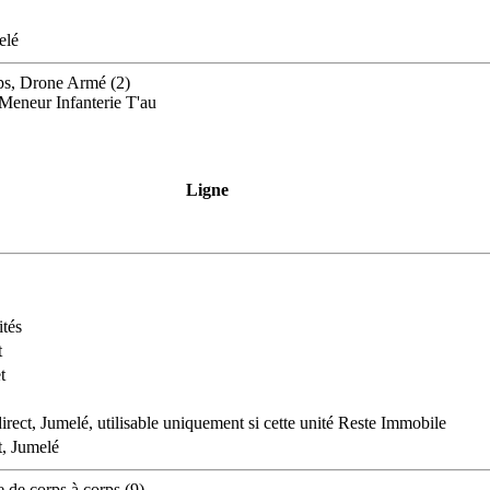
elé
rps, Drone Armé (2)
Meneur Infanterie T'au
Ligne
tés
t
t
direct, Jumelé, utilisable uniquement si cette unité Reste Immobile
, Jumelé
e de corps à corps (9)