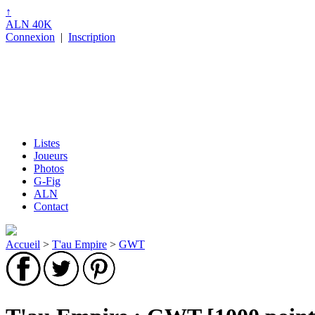
↑
ALN 40K
Connexion
|
Inscription
Listes
Joueurs
Photos
G-Fig
ALN
Contact
Accueil
>
T'au Empire
>
GWT