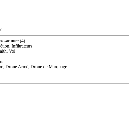
lé
exo-armure (4)
ion, Infiltrateurs
alth, Vol
rs
ure, Drone Armé, Drone de Marquage