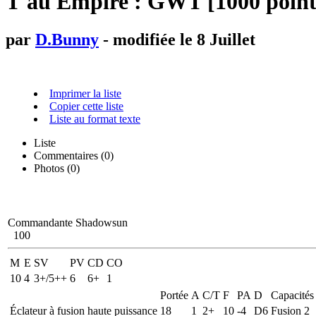
T'au Empire : GWT [1000 point
par
D.Bunny
- modifiée le 8 Juillet
Imprimer la liste
Copier cette liste
Liste au format texte
Liste
Commentaires (
0
)
Photos (0)
Commandante Shadowsun
100
M
E
SV
PV
CD
CO
10
4
3+/5++
6
6+
1
Portée
A
C/T
F
PA
D
Capacités
Éclateur à fusion haute puissance
18
1
2+
10
-4
D6
Fusion 2