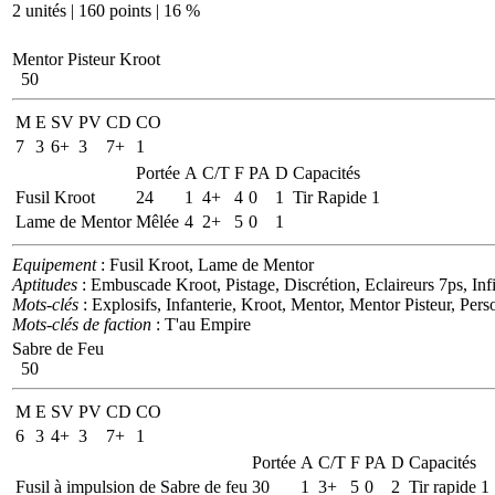
2 unités | 160 points | 16 %
Mentor Pisteur Kroot
50
M
E
SV
PV
CD
CO
7
3
6+
3
7+
1
Portée
A
C/T
F
PA
D
Capacités
Fusil Kroot
24
1
4+
4
0
1
Tir Rapide 1
Lame de Mentor
Mêlée
4
2+
5
0
1
Equipement
: Fusil Kroot, Lame de Mentor
Aptitudes
: Embuscade Kroot, Pistage, Discrétion, Eclaireurs 7ps, Inf
Mots-clés
: Explosifs, Infanterie, Kroot, Mentor, Mentor Pisteur, Per
Mots-clés de faction
: T'au Empire
Sabre de Feu
50
M
E
SV
PV
CD
CO
6
3
4+
3
7+
1
Portée
A
C/T
F
PA
D
Capacités
Fusil à impulsion de Sabre de feu
30
1
3+
5
0
2
Tir rapide 1