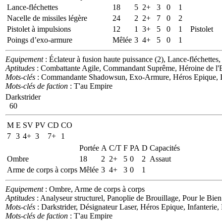
Lance-fléchettes
18
5
2+
3
0
1
Nacelle de missiles légère
24
2
2+
7
0
2
Pistolet à impulsions
12
1
3+
5
0
1
Pistolet
Poings d’exo-armure
Mêlée
3
4+
5
0
1
Equipement
: Éclateur à fusion haute puissance (2), Lance-fléchett
Aptitudes
: Combattante Agile, Commandant Suprême, Héroine de l'Empi
Mots-clés
: Commandante Shadowsun, Exo-Armure, Héros Epique, Inf
Mots-clés de faction
: T'au Empire
Darkstrider
60
M
E
SV
PV
CD
CO
7
3
4+
3
7+
1
Portée
A
C/T
F
PA
D
Capacités
Ombre
18
2
2+
5
0
2
Assaut
Arme de corps à corps
Mêlée
3
4+
3
0
1
Equipement
: Ombre, Arme de corps à corps
Aptitudes
: Analyseur structurel, Panoplie de Brouillage, Pour le Bie
Mots-clés
: Darkstrider, Désignateur Laser, Héros Epique, Infanterie
Mots-clés de faction
: T'au Empire