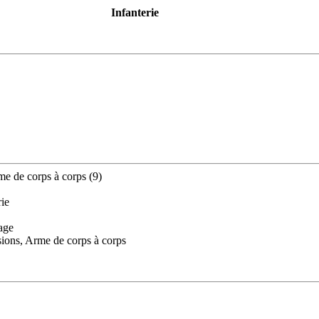
Infanterie
me de corps à corps (9)
rie
age
sions, Arme de corps à corps