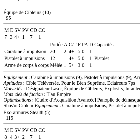
Équipe de Cibleurs (10)
95
M
E
SV
PV
CD
CO
7
3
4+
1
7+
1
Portée
A
C/T
F
PA
D
Capacités
Carabine à impulsion
20
2
4+
5
0
1
Pistolet à impulsions
12
1
4+
5
0
1
Pistolet
Arme de corps à corps
Mêlée
1
5+
3
0
1
Equipement
: Carabine à impulsions (9), Pistolet à impulsions (9), Ar
Aptitudes
: Cible Téléversée, Pour le Bien Suprême, Eclaireurs 7ps
Mots-clés
: Désignateur Laser, Équipe de Cibleurs, Explosifs, Infante
Mots-clés de faction
: T'au Empire
Optimisations
: [Cadre d’Acquisition Avancée] Panoplie de démasqu
Shas'ui Cibleur
Equipement
: Carabine à impulsions, Pistolet à impul
Exo-armures Stealth (5)
115
M
E
SV
PV
CD
CO
8
4
3+
2
7+
1