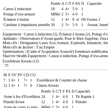
Portée
A
C/T
F
PA
D
Capacités
Canon à induction
18
4
4+
5
0
1
Poings d’exo-armure
Mêlée
2
5+
4
0
1
Éclateur à fusion
12
1
4+
9
-4
D6
Fusion 2
Carabine à impulsions jumelée
20
2
5+
5
0
1
Assaut, Jume
Equipement
: Canon à induction (2), Éclateur à fusion (2), Poings d’
Aptitudes
: Observateurs d’Avant-garde, Pour le Bien Suprême, Discrét
Mots-clés
: Désignateur Laser, Exo-Armure, Explosifs, Infanterie, Ste
Mots-clés de faction
: T'au Empire
Optimisations
: [Cadre d’Acquisition Avancée] Emetteurs nullificateu
Shas'vre Stealth
Equipement
: Canon à induction, Poings d’exo-arm
Exorôdeurs Kroots (12)
75
M
E
SV
PV
CD
CO
7
3
6+
1
7+
1
Exorôdeurs & Courtier de chasse
12
3
6+
1
7+
0
Chiens Kroots
Portée
A
C/T
F
PA
D
Capacités
Arme à feu d'Exorôdeur
24
1
4+
4
0
1
Tir Rapide 1
Pistolet Kroot
12
1
4+
4
0
1
Pistolet
Arme de corps à corps
Mêlée
2
3+
4
0
1