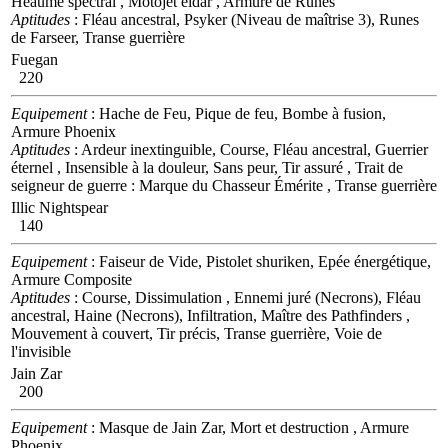
Heaume spectral , Motojet eldar , Armure de Runes
Aptitudes
: Fléau ancestral, Psyker (Niveau de maîtrise 3), Runes
de Farseer, Transe guerrière
Fuegan
220
Equipement
: Hache de Feu, Pique de feu, Bombe à fusion,
Armure Phoenix
Aptitudes
: Ardeur inextinguible, Course, Fléau ancestral, Guerrier
éternel , Insensible à la douleur, Sans peur, Tir assuré , Trait de
seigneur de guerre : Marque du Chasseur Émérite , Transe guerrière
Illic Nightspear
140
Equipement
: Faiseur de Vide, Pistolet shuriken, Epée énergétique,
Armure Composite
Aptitudes
: Course, Dissimulation , Ennemi juré (Necrons), Fléau
ancestral, Haine (Necrons), Infiltration, Maître des Pathfinders ,
Mouvement à couvert, Tir précis, Transe guerrière, Voie de
l'invisible
Jain Zar
200
Equipement
: Masque de Jain Zar, Mort et destruction , Armure
Phoenix