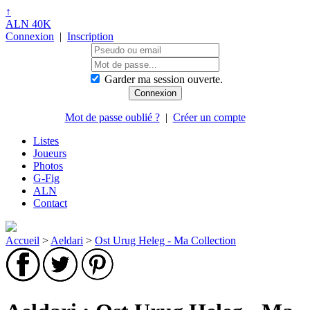
↑
ALN 40K
Connexion
|
Inscription
Garder ma session ouverte.
Mot de passe oublié ?
|
Créer un compte
Listes
Joueurs
Photos
G-Fig
ALN
Contact
Accueil
>
Aeldari
>
Ost Urug Heleg - Ma Collection