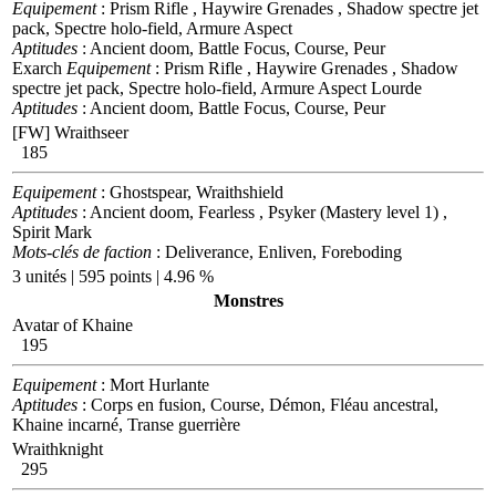
Equipement
: Prism Rifle , Haywire Grenades , Shadow spectre jet
pack, Spectre holo-field, Armure Aspect
Aptitudes
: Ancient doom, Battle Focus, Course, Peur
Exarch
Equipement
: Prism Rifle , Haywire Grenades , Shadow
spectre jet pack, Spectre holo-field, Armure Aspect Lourde
Aptitudes
: Ancient doom, Battle Focus, Course, Peur
[FW] Wraithseer
185
Equipement
: Ghostspear, Wraithshield
Aptitudes
: Ancient doom, Fearless , Psyker (Mastery level 1) ,
Spirit Mark
Mots-clés de faction
: Deliverance, Enliven, Foreboding
3 unités | 595 points | 4.96 %
Monstres
Avatar of Khaine
195
Equipement
: Mort Hurlante
Aptitudes
: Corps en fusion, Course, Démon, Fléau ancestral,
Khaine incarné, Transe guerrière
Wraithknight
295