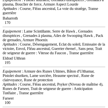
plasma, Bouclier de force, Armure Aspect Lourde
Aptitudes
: Course, Fléau ancestral, La voie du stratège, Transe
guerrière
Baharroth
170
Equipement
: Lame Scintillante, Serre de Hawk , Grenades
disruptrices , Grenades à plasma, Ailes de Swooping Hawk , Pack
de grenades, Armure Phoenix
Aptitudes
: Course, Désengagement, Eclat du soleil, Emissaire de la
victoire, Envol, Fléau ancestral, Guerrier éternel , Sans peur, Trait
de seigneur de guerre : Vitesse du Faucon , Transe guerrière
Eldrad Ulthran
195
Equipement
: Armure des Runes Ultimes, Bâton d'Ulthamar,
Pistolet shuriken, Lame sorcière, Heaume spectral , Rune de
clairvoyance, Rune de protection
Aptitudes
: Course, Fléau ancestral, Psyker (Niveau de maîtrise 4),
Runes de Farseer, Trait de seigneur de guerre : Anticipation
Tutélaire , Transe guerrière
Farseer
100