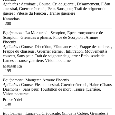
Aptitudes
: Acrobate , Course, Cri de guerre , Désarmement, Fléau
ancestral, Guerrier éternel , Peur, Sans peur, Trait de seigneur de
guerre : Vitesse du Faucon , Transe guerrière
Karandras
200
Equipement
: La Morsure du Scorpion, Epée tronçonneuse de
Scorpion , Grenades à plasma, Pince de Scorpion , Armure
Phoenix
Aptitudes
: Course, Discrétion, Fléau ancestral, Frappe des ombres ,
Frappe du chasseur , Guerrier éternel , Infiltration, Mouvement à
couvert, Sans peur, Trait de seigneur de guerre : Embuscade de
Lames , Transe guerrière, Vision nocturne
Maugan Ra
195
Equipement
: Maugetar, Armure Phoenix
Aptitudes
: Course, Fléau ancestral, Guerrier éternel , Haine (Chaos
Daemons) , Sans peur, Tourbillon de mort , Transe guerrière,
Vision nocturne
Prince Yriel
140
Equipement
: Lance du Crépuscule, Œil de la Colère, Grenades à