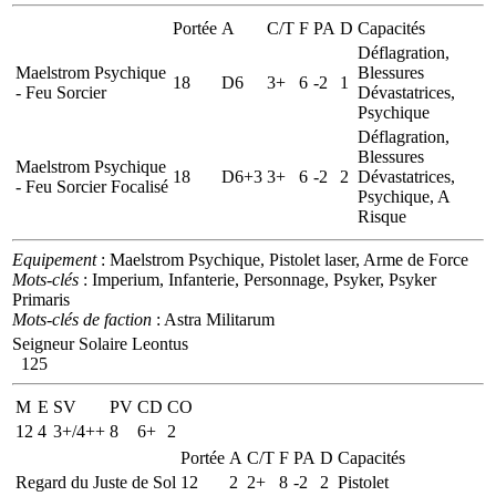
Portée
A
C/T
F
PA
D
Capacités
Déflagration,
Maelstrom Psychique
Blessures
18
D6
3+
6
-2
1
- Feu Sorcier
Dévastatrices,
Psychique
Déflagration,
Blessures
Maelstrom Psychique
18
D6+3
3+
6
-2
2
Dévastatrices,
- Feu Sorcier Focalisé
Psychique, A
Risque
Equipement
: Maelstrom Psychique, Pistolet laser, Arme de Force
Mots-clés
: Imperium, Infanterie, Personnage, Psyker, Psyker
Primaris
Mots-clés de faction
: Astra Militarum
Seigneur Solaire Leontus
125
M
E
SV
PV
CD
CO
12
4
3+/4++
8
6+
2
Portée
A
C/T
F
PA
D
Capacités
Regard du Juste de Sol
12
2
2+
8
-2
2
Pistolet