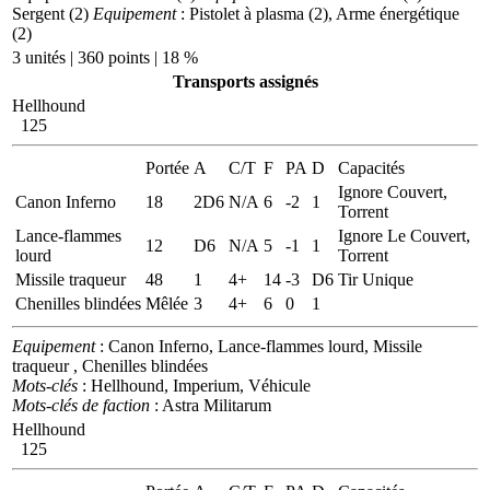
Sergent (2)
Equipement
: Pistolet à plasma (2), Arme énergétique
(2)
3 unités | 360 points | 18 %
Transports assignés
Hellhound
125
Portée
A
C/T
F
PA
D
Capacités
Ignore Couvert,
Canon Inferno
18
2D6
N/A
6
-2
1
Torrent
Lance-flammes
Ignore Le Couvert,
12
D6
N/A
5
-1
1
lourd
Torrent
Missile traqueur
48
1
4+
14
-3
D6
Tir Unique
Chenilles blindées
Mêlée
3
4+
6
0
1
Equipement
: Canon Inferno, Lance-flammes lourd, Missile
traqueur , Chenilles blindées
Mots-clés
: Hellhound, Imperium, Véhicule
Mots-clés de faction
: Astra Militarum
Hellhound
125