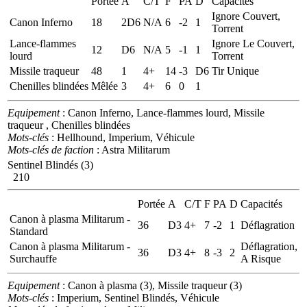
Portée
A
C/T
F
PA
D
Capacités
Ignore Couvert,
Canon Inferno
18
2D6
N/A
6
-2
1
Torrent
Lance-flammes
Ignore Le Couvert,
12
D6
N/A
5
-1
1
lourd
Torrent
Missile traqueur
48
1
4+
14
-3
D6
Tir Unique
Chenilles blindées
Mêlée
3
4+
6
0
1
Equipement
: Canon Inferno, Lance-flammes lourd, Missile
traqueur , Chenilles blindées
Mots-clés
: Hellhound, Imperium, Véhicule
Mots-clés de faction
: Astra Militarum
Sentinel Blindés (3)
210
Portée
A
C/T
F
PA
D
Capacités
Canon à plasma Militarum -
36
D3
4+
7
-2
1
Déflagration
Standard
Canon à plasma Militarum -
Déflagration,
36
D3
4+
8
-3
2
Surchauffe
A Risque
Equipement
: Canon à plasma (3), Missile traqueur (3)
Mots-clés
: Imperium, Sentinel Blindés, Véhicule