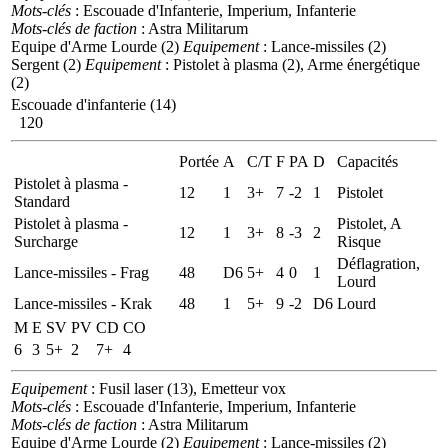
Mots-clés
: Escouade d'Infanterie, Imperium, Infanterie
Mots-clés de faction
: Astra Militarum
Equipe d'Arme Lourde (2)
Equipement
: Lance-missiles (2)
Sergent (2)
Equipement
: Pistolet à plasma (2), Arme énergétique
(2)
Escouade d'infanterie (14)
120
Portée
A
C/T
F
PA
D
Capacités
Pistolet à plasma -
12
1
3+
7
-2
1
Pistolet
Standard
Pistolet à plasma -
Pistolet, A
12
1
3+
8
-3
2
Surcharge
Risque
Déflagration,
Lance-missiles - Frag
48
D6
5+
4
0
1
Lourd
Lance-missiles - Krak
48
1
5+
9
-2
D6
Lourd
M
E
SV
PV
CD
CO
6
3
5+
2
7+
4
Equipement
: Fusil laser (13), Emetteur vox
Mots-clés
: Escouade d'Infanterie, Imperium, Infanterie
Mots-clés de faction
: Astra Militarum
Equipe d'Arme Lourde (2)
Equipement
: Lance-missiles (2)