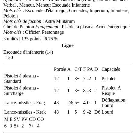
Verbal , Meneur, Meneur Escouade Infanterie
Mots-clés
: Escouade d'état-major, Grenades, Imperium, Infanterie,
Peloton
Mots-clés de faction
: Astra Militarum
Chef de Peloton
Equipement
: Pistolet à plasma, Arme énergétique
Mots-clés
: Officier, Personnage
3 unités | 135 points | 6.75 %
Ligne
Escouade d'infanterie (14)
120
Portée
A
C/T
F
PA
D
Capacités
Pistolet à plasma -
12
1
3+
7
-2
1
Pistolet
Standard
Pistolet à plasma -
Pistolet, A
12
1
3+
8
-3
2
Surcharge
Risque
Déflagration,
Lance-missiles - Frag
48
D6
5+
4
0
1
Lourd
Lance-missiles - Krak
48
1
5+
9
-2
D6
Lourd
M
E
SV
PV
CD
CO
6
3
5+
2
7+
4