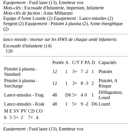
Equipement
: Fusil laser (13), Emetteur vox
Mots-clés
: Escouade d'Infanterie, Imperium, Infanterie
Mots-clés de faction
: Astra Militarum
Equipe d'Arme Lourde (2)
Equipement
: Lance-missiles (2)
Sergent (2)
Equipement
: Pistolet à plasma (2), Arme énergétique
(2)
lance missile / mortar sur les HWS de chaque unité infanterie.
Escouade d'infanterie (14)
120
Portée
A
C/T
F
PA
D
Capacités
Pistolet à plasma -
12
1
3+
7
-2
1
Pistolet
Standard
Pistolet à plasma -
Pistolet, A
12
1
3+
8
-3
2
Surcharge
Risque
Déflagration,
Lance-missiles - Frag
48
D6
5+
4
0
1
Lourd
Lance-missiles - Krak
48
1
5+
9
-2
D6
Lourd
M
E
SV
PV
CD
CO
6
3
5+
2
7+
4
Equipement
: Fusil laser (13), Emetteur vox