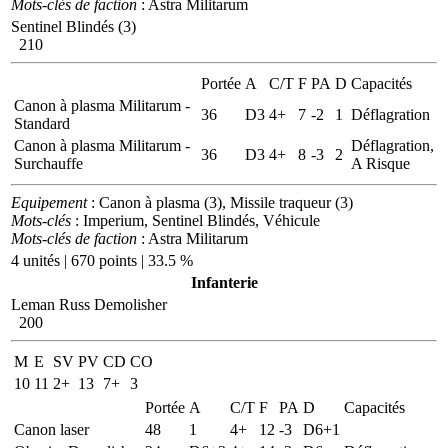
Mots-clés de faction
: Astra Militarum
Sentinel Blindés (3)
210
Portée
A
C/T
F
PA
D
Capacités
Canon à plasma Militarum -
36
D3
4+
7
-2
1
Déflagration
Standard
Canon à plasma Militarum -
Déflagration,
36
D3
4+
8
-3
2
Surchauffe
A Risque
Equipement
: Canon à plasma (3), Missile traqueur (3)
Mots-clés
: Imperium, Sentinel Blindés, Véhicule
Mots-clés de faction
: Astra Militarum
4 unités | 670 points | 33.5 %
Infanterie
Leman Russ Demolisher
200
M
E
SV
PV
CD
CO
10
11
2+
13
7+
3
Portée
A
C/T
F
PA
D
Capacités
Canon laser
48
1
4+
12
-3
D6+1