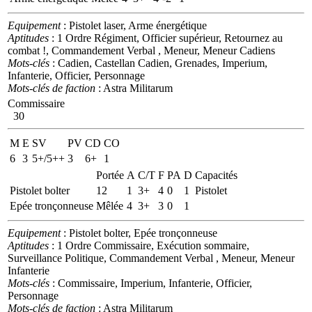
Equipement
: Pistolet laser, Arme énergétique
Aptitudes
: 1 Ordre Régiment, Officier supérieur, Retournez au
combat !, Commandement Verbal , Meneur, Meneur Cadiens
Mots-clés
: Cadien, Castellan Cadien, Grenades, Imperium,
Infanterie, Officier, Personnage
Mots-clés de faction
: Astra Militarum
Commissaire
30
M
E
SV
PV
CD
CO
6
3
5+/5++
3
6+
1
Portée
A
C/T
F
PA
D
Capacités
Pistolet bolter
12
1
3+
4
0
1
Pistolet
Epée tronçonneuse
Mêlée
4
3+
3
0
1
Equipement
: Pistolet bolter, Epée tronçonneuse
Aptitudes
: 1 Ordre Commissaire, Exécution sommaire,
Surveillance Politique, Commandement Verbal , Meneur, Meneur
Infanterie
Mots-clés
: Commissaire, Imperium, Infanterie, Officier,
Personnage
Mots-clés de faction
: Astra Militarum