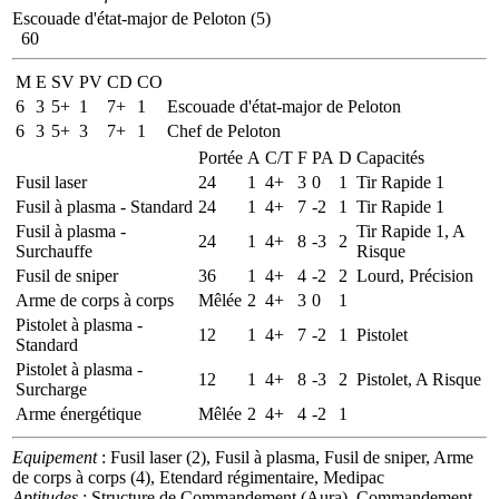
Escouade d'état-major de Peloton (5)
60
M
E
SV
PV
CD
CO
6
3
5+
1
7+
1
Escouade d'état-major de Peloton
6
3
5+
3
7+
1
Chef de Peloton
Portée
A
C/T
F
PA
D
Capacités
Fusil laser
24
1
4+
3
0
1
Tir Rapide 1
Fusil à plasma - Standard
24
1
4+
7
-2
1
Tir Rapide 1
Fusil à plasma -
Tir Rapide 1, A
24
1
4+
8
-3
2
Surchauffe
Risque
Fusil de sniper
36
1
4+
4
-2
2
Lourd, Précision
Arme de corps à corps
Mêlée
2
4+
3
0
1
Pistolet à plasma -
12
1
4+
7
-2
1
Pistolet
Standard
Pistolet à plasma -
12
1
4+
8
-3
2
Pistolet, A Risque
Surcharge
Arme énergétique
Mêlée
2
4+
4
-2
1
Equipement
: Fusil laser (2), Fusil à plasma, Fusil de sniper, Arme
de corps à corps (4), Etendard régimentaire, Medipac
Aptitudes
: Structure de Commandement (Aura), Commandement