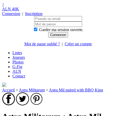
↑
ALN 40K
Connexion
|
Inscription
Garder ma session ouverte.
Mot de passe oublié ?
|
Créer un compte
Listes
Joueurs
Photos
G-Fig
ALN
Contact
Accueil
>
Astra Militarum
>
Astra Mil paired with BBQ King