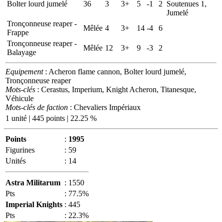
Bolter lourd jumelé
36
3
3+
5
-1
2
Soutenues 1,
Jumelé
Tronçonneuse reaper -
Mêlée
4
3+
14
-4
6
Frappe
Tronçonneuse reaper -
Mêlée
12
3+
9
-3
2
Balayage
Equipement
: Acheron flame cannon, Bolter lourd jumelé,
Tronçonneuse reaper
Mots-clés
: Cerastus, Imperium, Knight Acheron, Titanesque,
Véhicule
Mots-clés de faction
: Chevaliers Impériaux
1 unité | 445 points | 22.25 %
Points
:
1995
Figurines
:
59
Unités
:
14
Astra Militarum
:
1550
Pts
:
77.5%
Imperial Knights
:
445
Pts
:
22.3%