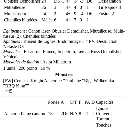
Obusier Demolisher
24
D6+3
4+
14
-3
D6
Déflagration
Mitrailleuse
36
3
4+
4
0
1
Tir Rapide 3
Multi-fuseur
24
2
4+
9
-4
D6
Fusion 2
Chenilles blindées
Mêlée
6
4+
7
0
1
Equipement
: Canon laser, Obusier Demolisher, Mitrailleuse, Multi-
fuseur (2), Chenilles blindées
Aptitudes
: Briseur de Lignes, Endommagé 1-4 PV, Destruction
Néfaste D3
Mots-clés
: Escadron, Fumée, Imperium, Leman Russ Demolisher,
Véhicule
Mots-clés de faction
: Astra Militarum
1 unité | 200 points | 10 %
Monstres
[FW] Cerastus Knight Acheron
:
"Paul, the "Big" Walker aka
"BBQ King""
445
Portée
A
C/T
F
PA
D
Capacités
Ignore
Acheron flame cannon
18
2D6
N/A
8
-1
2
Couvert,
Torrent
Touches