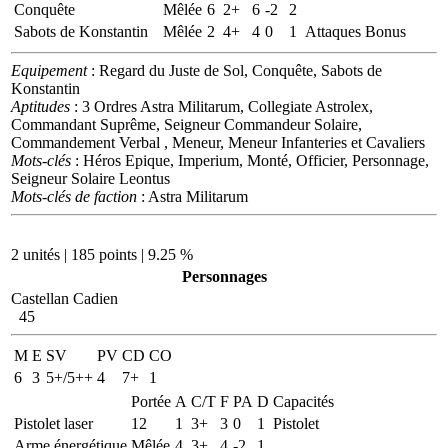
Conquête
Mêlée
6
2+
6
-2
2
Sabots de Konstantin
Mêlée
2
4+
4
0
1
Attaques Bonus
Equipement
: Regard du Juste de Sol, Conquête, Sabots de
Konstantin
Aptitudes
: 3 Ordres Astra Militarum, Collegiate Astrolex,
Commandant Suprême, Seigneur Commandeur Solaire,
Commandement Verbal , Meneur, Meneur Infanteries et Cavaliers
Mots-clés
: Héros Epique, Imperium, Monté, Officier, Personnage,
Seigneur Solaire Leontus
Mots-clés de faction
: Astra Militarum
2 unités | 185 points | 9.25 %
Personnages
Castellan Cadien
45
M
E
SV
PV
CD
CO
6
3
5+/5++
4
7+
1
Portée
A
C/T
F
PA
D
Capacités
Pistolet laser
12
1
3+
3
0
1
Pistolet
Arme énergétique
Mêlée
4
3+
4
-2
1