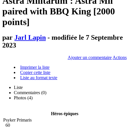
Astra Militarum : Astra Mil
paired with BBQ King [2000
points]
par
Jarl Lapin
- modifiée le 7 Septembre
2023
Ajouter un commentaire
Actions
Imprimer la liste
Copier cette liste
Liste au format texte
Liste
Commentaires (
0
)
Photos (4)
Héros épiques
Psyker Primaris
60