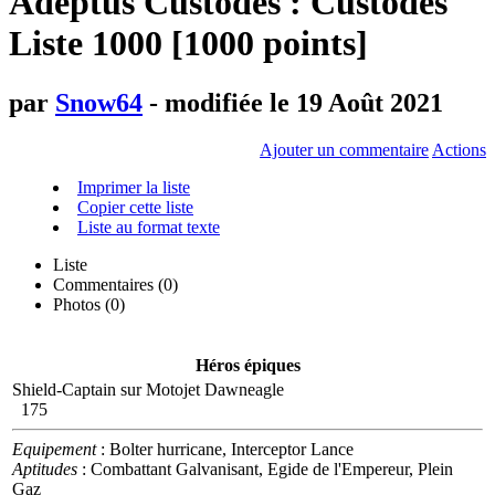
Adeptus Custodes : Custodes
Liste 1000 [1000 points]
par
Snow64
- modifiée le 19 Août 2021
Ajouter un commentaire
Actions
Imprimer la liste
Copier cette liste
Liste au format texte
Liste
Commentaires (
0
)
Photos (0)
Héros épiques
Shield-Captain sur Motojet Dawneagle
175
Equipement
: Bolter hurricane, Interceptor Lance
Aptitudes
: Combattant Galvanisant, Egide de l'Empereur, Plein
Gaz