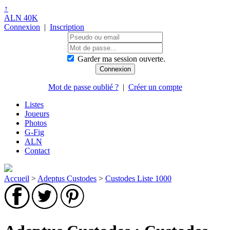
↑
ALN 40K
Connexion
|
Inscription
Garder ma session ouverte.
Mot de passe oublié ?
|
Créer un compte
Listes
Joueurs
Photos
G-Fig
ALN
Contact
Accueil
>
Adeptus Custodes
>
Custodes Liste 1000