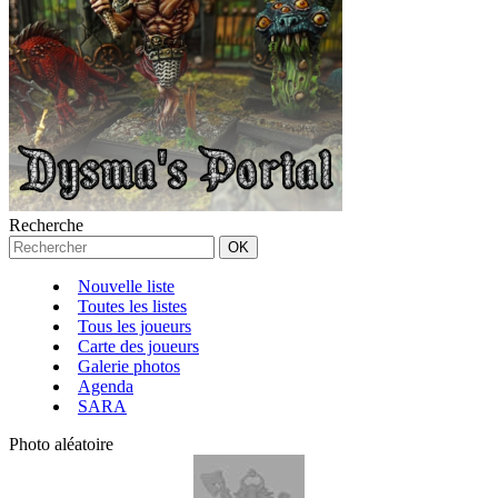
Recherche
Nouvelle liste
Toutes les listes
Tous les joueurs
Carte des joueurs
Galerie photos
Agenda
SARA
Photo aléatoire