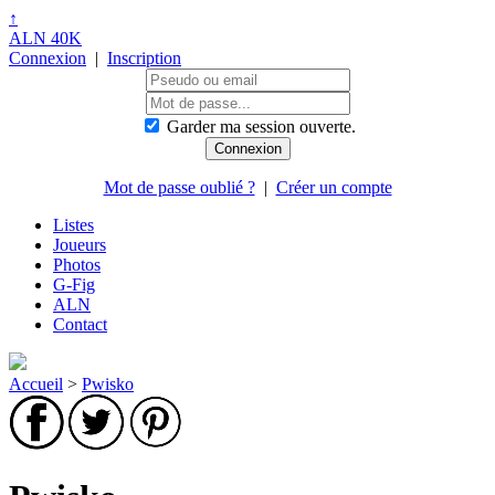
↑
ALN 40K
Connexion
|
Inscription
Garder ma session ouverte.
Mot de passe oublié ?
|
Créer un compte
Listes
Joueurs
Photos
G-Fig
ALN
Contact
Accueil
>
Pwisko