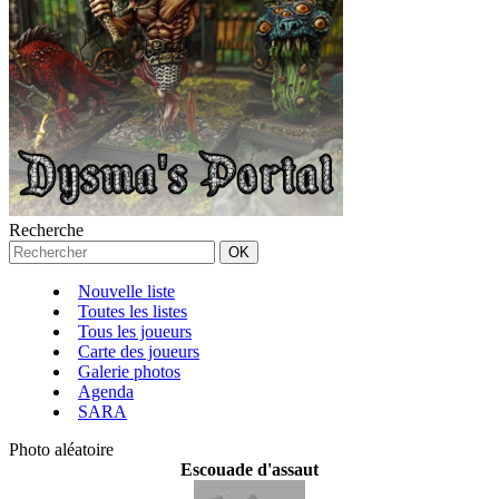
Recherche
Nouvelle liste
Toutes les listes
Tous les joueurs
Carte des joueurs
Galerie photos
Agenda
SARA
Photo aléatoire
Escouade d'assaut