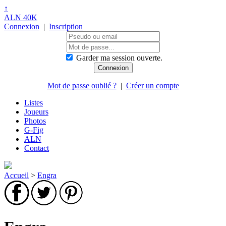
↑
ALN 40K
Connexion
|
Inscription
Garder ma session ouverte.
Mot de passe oublié ?
|
Créer un compte
Listes
Joueurs
Photos
G-Fig
ALN
Contact
Accueil
>
Engra