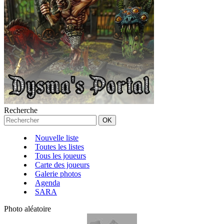
Recherche
Nouvelle liste
Toutes les listes
Tous les joueurs
Carte des joueurs
Galerie photos
Agenda
SARA
Photo aléatoire