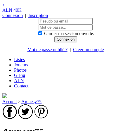
↑
ALN 40K
Connexion
|
Inscription
Garder ma session ouverte.
Mot de passe oublié ?
|
Créer un compte
Listes
Joueurs
Photos
G-Fig
ALN
Contact
Accueil
>
Amnesy75