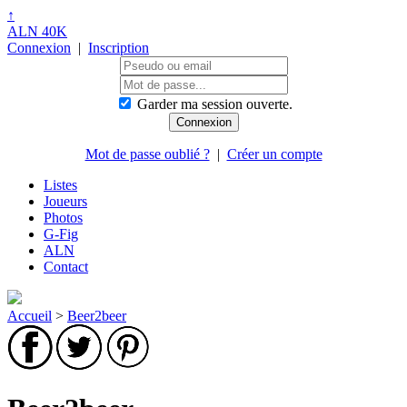
↑
ALN 40K
Connexion
|
Inscription
Garder ma session ouverte.
Mot de passe oublié ?
|
Créer un compte
Listes
Joueurs
Photos
G-Fig
ALN
Contact
Accueil
>
Beer2beer